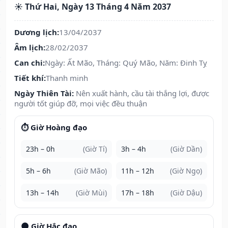
☀️ Thứ Hai, Ngày 13 Tháng 4 Năm 2037
Dương lịch:
13/04/2037
Âm lịch:
28/02/2037
Can chi:
Ngày: Ất Mão, Tháng: Quý Mão, Năm: Đinh Tỵ
Tiết khí:
Thanh minh
Ngày Thiên Tài:
Nên xuất hành, cầu tài thắng lợi, được
người tốt giúp đỡ, mọi việc đều thuận
⏱️ Giờ Hoàng đạo
23h – 0h
(Giờ Tí)
3h – 4h
(Giờ Dần)
5h – 6h
(Giờ Mão)
11h – 12h
(Giờ Ngọ)
13h – 14h
(Giờ Mùi)
17h – 18h
(Giờ Dậu)
🌑 Giờ Hắc đạo