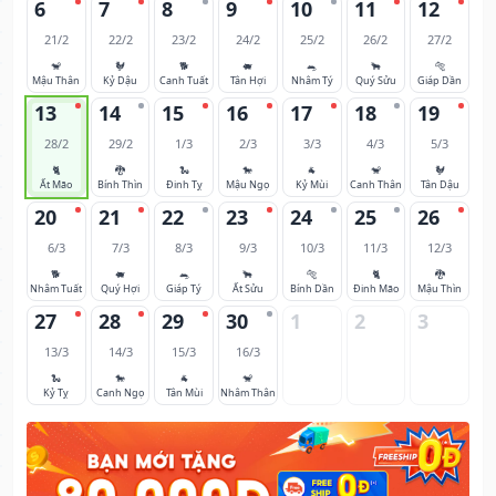
6
7
8
9
10
11
12
21/2
22/2
23/2
24/2
25/2
26/2
27/2
🐒
🐓
🐕
🐖
🐀
🐂
🐅
Mậu Thân
Kỷ Dậu
Canh Tuất
Tân Hợi
Nhâm Tý
Quý Sửu
Giáp Dần
13
14
15
16
17
18
19
28/2
29/2
1/3
2/3
3/3
4/3
5/3
🐈
🐉
🐍
🐎
🐐
🐒
🐓
Ất Mão
Bính Thìn
Đinh Tỵ
Mậu Ngọ
Kỷ Mùi
Canh Thân
Tân Dậu
20
21
22
23
24
25
26
6/3
7/3
8/3
9/3
10/3
11/3
12/3
🐕
🐖
🐀
🐂
🐅
🐈
🐉
Nhâm Tuất
Quý Hợi
Giáp Tý
Ất Sửu
Bính Dần
Đinh Mão
Mậu Thìn
27
28
29
30
1
2
3
13/3
14/3
15/3
16/3
🐍
🐎
🐐
🐒
Kỷ Tỵ
Canh Ngọ
Tân Mùi
Nhâm Thân