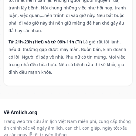
tốt nhất nên hoãn lại. Phòng người người nguyền rủa,
tránh lây bệnh. Nói chung những việc như hội họp, tranh
luận, việc quan,…nên tránh đi vào giờ này. Nếu bắt buộc
phải đi vào giờ này thì nên giữ miệng để hạn ché gây ẩu
đả hay cãi nhau.
Từ 21h-23h (Hợi) và từ 09h-11h (Tị)
Là giờ rất tốt lành,
nếu đi thường gặp được may mắn. Buôn bán, kinh doanh
có lời. Người đi sắp về nhà. Phụ nữ có tin mừng. Mọi việc
trong nhà đều hòa hợp. Nếu có bệnh cầu thì sẽ khỏi, gia
đình đều mạnh khỏe.
Về Amlich.org
Trang web tra cứu âm lịch Việt Nam miễn phí, cung cấp thông
tin chính xác về ngày âm lịch, can chi, con giáp, ngày tốt xấu
và các ngày lễ tết truyền thống.