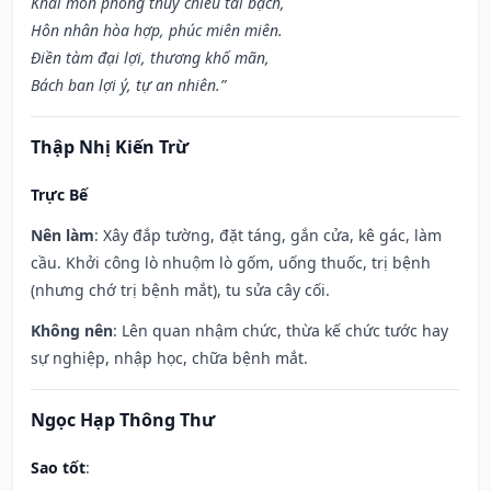
Khai môn phóng thủy chiêu tài bạch,
Hôn nhân hòa hợp, phúc miên miên.
Điền tàm đại lợi, thương khố mãn,
Bách ban lợi ý, tự an nhiên.”
Thập Nhị Kiến Trừ
Trực Bế
Nên làm
: Xây đắp tường, đặt táng, gắn cửa, kê gác, làm
cầu. Khởi công lò nhuộm lò gốm, uống thuốc, trị bệnh
(nhưng chớ trị bệnh mắt), tu sửa cây cối.
Không nên
: Lên quan nhậm chức, thừa kế chức tước hay
sự nghiệp, nhập học, chữa bệnh mắt.
Ngọc Hạp Thông Thư
Sao tốt
: