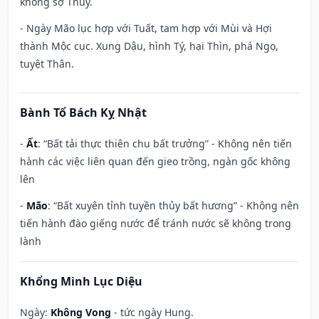
không sợ Thủy.
- Ngày Mão lục hợp với Tuất, tam hợp với Mùi và Hợi
thành Mộc cục. Xung Dậu, hình Tý, hại Thìn, phá Ngọ,
tuyệt Thân.
Bành Tổ Bách Kỵ Nhật
-
Ất
: “Bất tải thực thiên chu bất trưởng” - Không nên tiến
hành các việc liên quan đến gieo trồng, ngàn gốc không
lên
-
Mão
: “Bất xuyên tỉnh tuyền thủy bất hương” - Không nên
tiến hành đào giếng nước để tránh nước sẽ không trong
lành
Khổng Minh Lục Diệu
Ngày:
Không Vong
- tức ngày Hung.