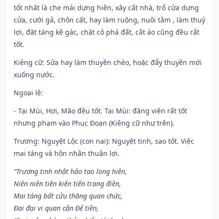
tốt nhất là che mái dựng hiên, xây cất nhà, trổ cửa dựng
cửa, cưới gả, chôn cất, hay làm ruộng, nuôi tằm , làm thuỷ
lợi, đặt táng kê gác, chặt cỏ phá đất, cắt áo cũng đều rất
tốt.
Kiêng cữ
: Sửa hay làm thuyền chèo, hoặc đẩy thuyền mới
xuống nước.
Ngoại lệ
:
- Tại Mùi, Hợi, Mão đều tốt. Tại Mùi: đăng viên rất tốt
nhưng phạm vào Phục Đoạn (Kiêng cữ như trên).
Trương: Nguyệt Lộc (con nai): Nguyệt tinh, sao tốt. Việc
mai táng và hôn nhân thuận lợi.
“Trương tinh nhật hảo tạo long hiên,
Niên niên tiện kiến tiến trang điền,
Mai táng bất cửu thăng quan chức,
Đại đại vi quan cận Đế tiền,