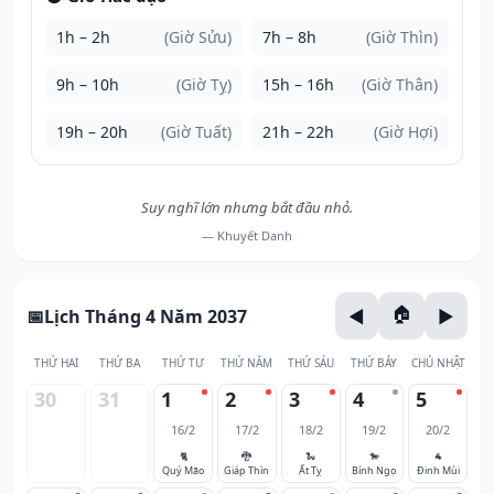
1h – 2h
(Giờ Sửu)
7h – 8h
(Giờ Thìn)
9h – 10h
(Giờ Tỵ)
15h – 16h
(Giờ Thân)
19h – 20h
(Giờ Tuất)
21h – 22h
(Giờ Hợi)
Suy nghĩ lớn nhưng bắt đầu nhỏ.
— Khuyết Danh
Lịch Tháng 4 Năm 2037
THỨ HAI
THỨ BA
THỨ TƯ
THỨ NĂM
THỨ SÁU
THỨ BẢY
CHỦ NHẬT
30
31
1
2
3
4
5
16/2
17/2
18/2
19/2
20/2
🐈
🐉
🐍
🐎
🐐
Quý Mão
Giáp Thìn
Ất Tỵ
Bính Ngọ
Đinh Mùi