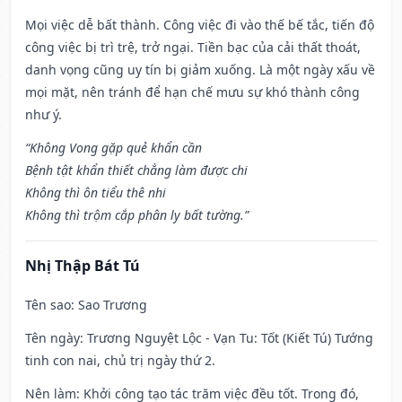
Mọi việc dễ bất thành. Công việc đi vào thế bế tắc, tiến độ
công việc bị trì trệ, trở ngại. Tiền bạc của cải thất thoát,
danh vọng cũng uy tín bị giảm xuống. Là một ngày xấu về
mọi mặt, nên tránh để hạn chế mưu sự khó thành công
như ý.
“Không Vong gặp quẻ khẩn cần
Bệnh tật khẩn thiết chẳng làm được chi
Không thì ôn tiểu thê nhi
Không thì trộm cắp phân ly bất tường.”
Nhị Thập Bát Tú
Tên sao
: Sao Trương
Tên ngày
: Trương Nguyệt Lộc - Vạn Tu: Tốt (Kiết Tú) Tướng
tinh con nai, chủ trị ngày thứ 2.
Nên làm
: Khởi công tạo tác trăm việc đều tốt. Trong đó,