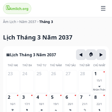
🗓️
Amlich.org
Âm Lịch
>
Năm 2037
>
Tháng 3
Lịch Tháng 3 Năm 2037
Lịch Tháng 3 Năm 2037
THỨ HAI
THỨ BA
THỨ TƯ
THỨ NĂM
THỨ SÁU
THỨ BẢY
CHỦ NHẬT
23
24
25
26
27
28
1
15/1
🐒
Nhâm Thân
2
3
4
5
6
7
8
16/1
17/1
18/1
19/1
20/1
21/1
22/1
🐓
🐕
🐖
🐀
🐂
🐅
🐈