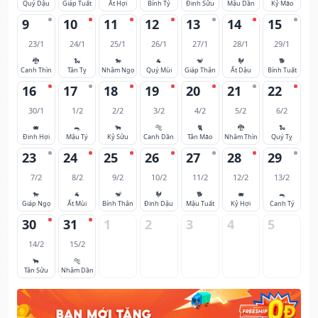
Quý Dậu
Giáp Tuất
Ất Hợi
Bính Tý
Đinh Sửu
Mậu Dần
Kỷ Mão
9
10
11
12
13
14
15
23/1
24/1
25/1
26/1
27/1
28/1
29/1
🐉
🐍
🐎
🐐
🐒
🐓
🐕
Canh Thìn
Tân Tỵ
Nhâm Ngọ
Quý Mùi
Giáp Thân
Ất Dậu
Bính Tuất
16
17
18
19
20
21
22
30/1
1/2
2/2
3/2
4/2
5/2
6/2
🐖
🐀
🐂
🐅
🐈
🐉
🐍
Đinh Hợi
Mậu Tý
Kỷ Sửu
Canh Dần
Tân Mão
Nhâm Thìn
Quý Tỵ
23
24
25
26
27
28
29
7/2
8/2
9/2
10/2
11/2
12/2
13/2
🐎
🐐
🐒
🐓
🐕
🐖
🐀
Giáp Ngọ
Ất Mùi
Bính Thân
Đinh Dậu
Mậu Tuất
Kỷ Hợi
Canh Tý
30
31
1
2
3
4
5
14/2
15/2
🐂
🐅
Tân Sửu
Nhâm Dần