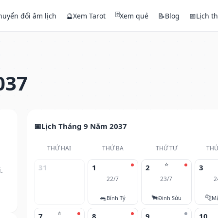
🃏
huyển đổi âm lịch
🔮
Xem Tarot
Xem quẻ
📝
Blog
📅
Lịch t
037
Lịch Tháng 9 Năm 2037
THỨ HAI
THỨ BA
THỨ TƯ
THỨ
⭐
31
1
2
3
.
22/7
23/7
2
🐀
🐂
🐅
Bính Tý
Đinh Sửu
M
⭐
7
8
9
10