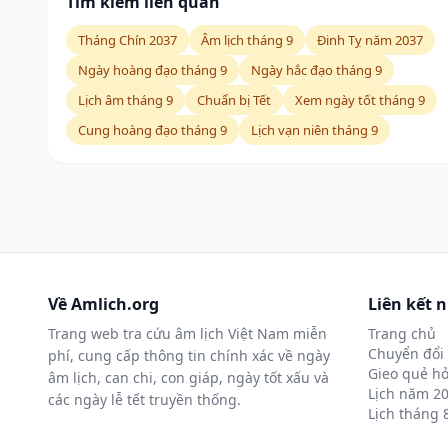
Tìm kiếm liên quan
Tháng Chín 2037
Âm lịch tháng 9
Đinh Tỵ năm 2037
Ngày hoàng đạo tháng 9
Ngày hắc đạo tháng 9
Lịch âm tháng 9
Chuẩn bị Tết
Xem ngày tốt tháng 9
Cung hoàng đạo tháng 9
Lịch vạn niên tháng 9
Về Amlich.org
Liên kết 
Trang web tra cứu âm lịch Việt Nam miễn
Trang chủ
Chuyển đổi 
phí, cung cấp thông tin chính xác về ngày
Gieo quẻ hỏ
âm lịch, can chi, con giáp, ngày tốt xấu và
Lịch năm 2
các ngày lễ tết truyền thống.
Lịch tháng 