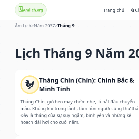
🗓️
Trang chủ
🔄
C
Amlich.org
Âm Lịch
>
Năm 2037
>
Tháng 9
Lịch Tháng 9 Năm 2
Tháng Chín (Chín): Chính Bắc &
🐓
Minh Tinh
Tháng Chín, gió heo may chớm nhẹ, lá bắt đầu chuyển
màu. Không khí trong lành, tâm hồn người cũng thư thái
Đây là tháng của sự suy ngẫm, bình yên và những kế
hoạch dài hơi cho cuối năm.