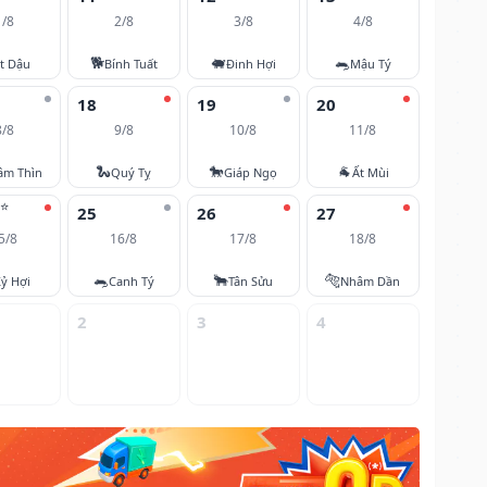
1/8
2/8
3/8
4/8
🐕
🐖
🐀
t Dậu
Bính Tuất
Đinh Hợi
Mậu Tý
18
19
20
8/8
9/8
10/8
11/8
🐍
🐎
🐐
âm Thìn
Quý Tỵ
Giáp Ngọ
Ất Mùi
⭐
25
26
27
5/8
16/8
17/8
18/8
🐀
🐂
🐅
ỷ Hợi
Canh Tý
Tân Sửu
Nhâm Dần
2
3
4