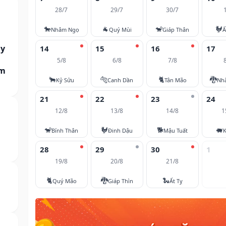
28/7
29/7
30/7
🐎
🐐
🐒
🐓
Nhâm Ngọ
Quý Mùi
Giáp Thân
Ấ
ày
14
15
16
17
5/8
6/8
7/8
am
🐂
🐅
🐈
🐉
Kỷ Sửu
Canh Dần
Tân Mão
Nh
21
22
23
24
12/8
13/8
14/8
1
🐒
🐓
🐕
🐖
Bính Thân
Đinh Dậu
Mậu Tuất
K
28
29
30
1
19/8
20/8
21/8
🐈
🐉
🐍
Quý Mão
Giáp Thìn
Ất Tỵ