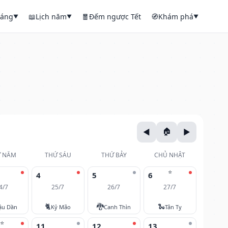
háng
📖
Lịch năm
🧧
Đếm ngược Tết
🧭
Khám phá
▼
▼
▼
 NĂM
THỨ SÁU
THỨ BẢY
CHỦ NHẬT
⭐
4
5
6
4/7
25/7
26/7
27/7
🐈
🐉
🐍
ậu Dần
Kỷ Mão
Canh Thìn
Tân Tỵ
⭐
11
12
13