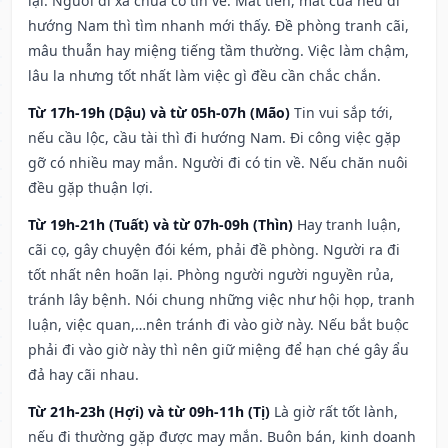
lại. Người đi xa chưa có tin về. Mất tiền, mất của nếu đi
hướng Nam thì tìm nhanh mới thấy. Đề phòng tranh cãi,
mâu thuẫn hay miệng tiếng tầm thường. Việc làm chậm,
lâu la nhưng tốt nhất làm việc gì đều cần chắc chắn.
Từ 17h-19h (Dậu) và từ 05h-07h (Mão)
Tin vui sắp tới,
nếu cầu lộc, cầu tài thì đi hướng Nam. Đi công việc gặp
gỡ có nhiều may mắn. Người đi có tin về. Nếu chăn nuôi
đều gặp thuận lợi.
Từ 19h-21h (Tuất) và từ 07h-09h (Thìn)
Hay tranh luận,
cãi cọ, gây chuyện đói kém, phải đề phòng. Người ra đi
tốt nhất nên hoãn lại. Phòng người người nguyền rủa,
tránh lây bệnh. Nói chung những việc như hội họp, tranh
luận, việc quan,…nên tránh đi vào giờ này. Nếu bắt buộc
phải đi vào giờ này thì nên giữ miệng để hạn ché gây ẩu
đả hay cãi nhau.
Từ 21h-23h (Hợi) và từ 09h-11h (Tị)
Là giờ rất tốt lành,
nếu đi thường gặp được may mắn. Buôn bán, kinh doanh