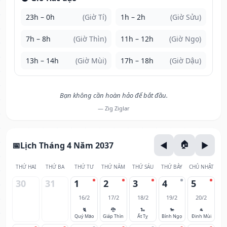
23h – 0h
(Giờ Tí)
1h – 2h
(Giờ Sửu)
7h – 8h
(Giờ Thìn)
11h – 12h
(Giờ Ngọ)
13h – 14h
(Giờ Mùi)
17h – 18h
(Giờ Dậu)
Bạn không cần hoàn hảo để bắt đầu.
— Zig Ziglar
Lịch Tháng 4 Năm 2037
THỨ HAI
THỨ BA
THỨ TƯ
THỨ NĂM
THỨ SÁU
THỨ BẢY
CHỦ NHẬT
30
31
1
2
3
4
5
16/2
17/2
18/2
19/2
20/2
🐈
🐉
🐍
🐎
🐐
Quý Mão
Giáp Thìn
Ất Tỵ
Bính Ngọ
Đinh Mùi