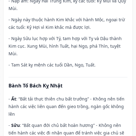
- Nạp âm: Ngày Hải Trung Kim, kỵ các tuổi: Kỷ Mùi và Quý
Mùi.
- Ngày này thuộc hành Kim khắc với hành Mộc, ngoại trừ
các tuổi: Kỷ Hợi vì Kim khắc mà được lợi.
- Ngày Sửu lục hợp với Tý, tam hợp với Tỵ và Dậu thành
Kim cục. Xung Mùi, hình Tuất, hại Ngọ, phá Thìn, tuyệt
Mùi.
- Tam Sát kỵ mệnh các tuổi Dần, Ngọ, Tuất.
Bành Tổ Bách Kỵ Nhật
-
Ất
: “Bất tải thực thiên chu bất trưởng” - Không nên tiến
hành các việc liên quan đến gieo trồng, ngàn gốc không
lên
-
Sửu
: “Bất quan đới chủ bất hoàn hương” - Không nên
tiến hành các việc đi nhận quan để tránh việc gia chủ sẽ