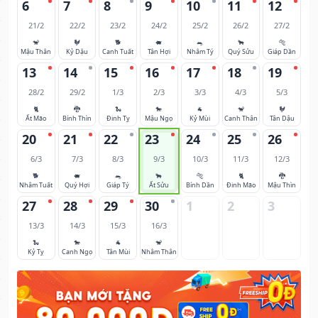
6
7
8
9
10
11
12
21/2
22/2
23/2
24/2
25/2
26/2
27/2
🐒
🐓
🐕
🐖
🐀
🐂
🐅
Mậu Thân
Kỷ Dậu
Canh Tuất
Tân Hợi
Nhâm Tý
Quý Sửu
Giáp Dần
13
14
15
16
17
18
19
28/2
29/2
1/3
2/3
3/3
4/3
5/3
🐈
🐉
🐍
🐎
🐐
🐒
🐓
Ất Mão
Bính Thìn
Đinh Tỵ
Mậu Ngọ
Kỷ Mùi
Canh Thân
Tân Dậu
20
21
22
23
24
25
26
6/3
7/3
8/3
9/3
10/3
11/3
12/3
🐕
🐖
🐀
🐂
🐅
🐈
🐉
Nhâm Tuất
Quý Hợi
Giáp Tý
Ất Sửu
Bính Dần
Đinh Mão
Mậu Thìn
27
28
29
30
1
2
3
13/3
14/3
15/3
16/3
🐍
🐎
🐐
🐒
Kỷ Tỵ
Canh Ngọ
Tân Mùi
Nhâm Thân