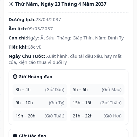
☀️ Thứ Năm, Ngày 23 Tháng 4 Năm 2037
Dương lịch:
23/04/2037
Âm lịch:
09/03/2037
Can chi:
Ngày: Ất Sửu, Tháng: Giáp Thìn, Năm: Đinh Tỵ
Tiết khí:
Cốc vũ
Ngày Chu Tước:
Xuất hành, cầu tài đều xấu, hay mất
của, kiện cáo thua vì đuối lý
⏱️ Giờ Hoàng đạo
3h – 4h
(Giờ Dần)
5h – 6h
(Giờ Mão)
9h – 10h
(Giờ Tỵ)
15h – 16h
(Giờ Thân)
19h – 20h
(Giờ Tuất)
21h – 22h
(Giờ Hợi)
🌑 Giờ Hắc đạo