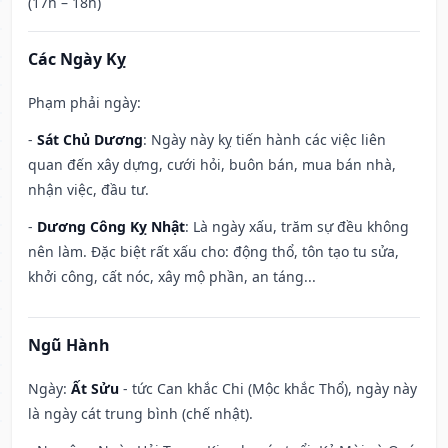
(17h – 18h)
Các Ngày Kỵ
Phạm phải ngày:
-
Sát Chủ Dương
: Ngày này kỵ tiến hành các việc liên
quan đến xây dựng, cưới hỏi, buôn bán, mua bán nhà,
nhận việc, đầu tư.
-
Dương Công Kỵ Nhật
: Là ngày xấu, trăm sự đều không
nên làm. Đặc biệt rất xấu cho: động thổ, tôn tạo tu sửa,
khởi công, cất nóc, xây mộ phần, an táng...
Ngũ Hành
Ngày:
Ất Sửu
- tức Can khắc Chi (Mộc khắc Thổ), ngày này
là ngày cát trung bình (chế nhật).