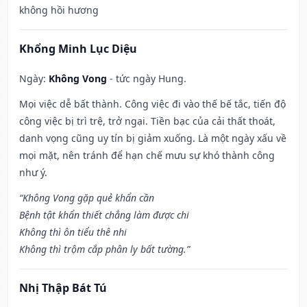
không hồi hương
Khổng Minh Lục Diệu
Ngày:
Không Vong
- tức ngày Hung.
Mọi việc dễ bất thành. Công việc đi vào thế bế tắc, tiến độ
công việc bị trì trệ, trở ngại. Tiền bạc của cải thất thoát,
danh vọng cũng uy tín bị giảm xuống. Là một ngày xấu về
mọi mặt, nên tránh để hạn chế mưu sự khó thành công
như ý.
“Không Vong gặp quẻ khẩn cần
Bệnh tật khẩn thiết chẳng làm được chi
Không thì ôn tiểu thê nhi
Không thì trộm cắp phân ly bất tường.”
Nhị Thập Bát Tú