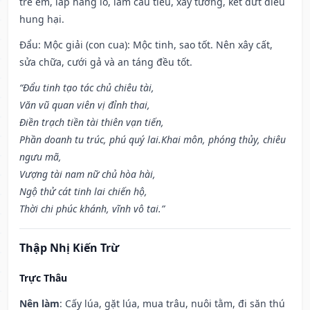
trẻ em, lấp hang lỗ, làm cầu tiêu, xây tường, kết dứt điều
hung hại.
Đẩu: Mộc giải (con cua): Mộc tinh, sao tốt. Nên xây cất,
sửa chữa, cưới gả và an táng đều tốt.
“Đẩu tinh tạo tác chủ chiêu tài,
Văn vũ quan viên vị đỉnh thai,
Điền trạch tiền tài thiên vạn tiến,
Phần doanh tu trúc, phú quý lai.Khai môn, phóng thủy, chiêu
ngưu mã,
Vượng tài nam nữ chủ hòa hài,
Ngộ thử cát tinh lai chiến hộ,
Thời chi phúc khánh, vĩnh vô tai.”
Thập Nhị Kiến Trừ
Trực Thâu
Nên làm
: Cấy lúa, gặt lúa, mua trâu, nuôi tằm, đi săn thú