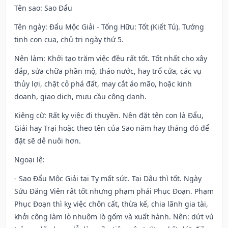
Tên sao
: Sao Đẩu
Tên ngày
: Đẩu Mộc Giải - Tống Hữu: Tốt (Kiết Tú). Tướng
tinh con cua, chủ trị ngày thứ 5.
Nên làm
: Khởi tạo trăm việc đều rất tốt. Tốt nhất cho xây
đắp, sửa chữa phần mộ, tháo nước, hay trổ cửa, các vụ
thủy lợi, chặt cỏ phá đất, may cắt áo mão, hoặc kinh
doanh, giao dịch, mưu cầu công danh.
Kiêng cữ
: Rất kỵ việc đi thuyền. Nên đặt tên con là Đẩu,
Giải hay Trại hoặc theo tên của Sao năm hay tháng đó để
đặt sẽ dễ nuôi hơn.
Ngoại lệ
:
- Sao Đẩu Mộc Giải tại Tỵ mất sức. Tại Dậu thì tốt. Ngày
Sửu Đăng Viên rất tốt nhưng phạm phải Phục Đoạn. Phạm
Phục Đoạn thì kỵ việc chôn cất, thừa kế, chia lãnh gia tài,
khởi công làm lò nhuộm lò gốm và xuất hành. Nên: dứt vú