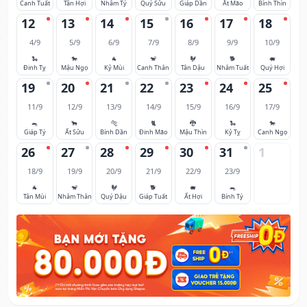
Canh Tuất
Tân Hợi
Nhâm Tý
Quý Sửu
Giáp Dần
Ất Mão
Bính Thìn
12
13
14
15
16
17
18
4/9
5/9
6/9
7/9
8/9
9/9
10/9
🐍
🐎
🐐
🐒
🐓
🐕
🐖
Đinh Tỵ
Mậu Ngọ
Kỷ Mùi
Canh Thân
Tân Dậu
Nhâm Tuất
Quý Hợi
19
20
21
22
23
24
25
11/9
12/9
13/9
14/9
15/9
16/9
17/9
🐀
🐂
🐅
🐈
🐉
🐍
🐎
Giáp Tý
Ất Sửu
Bính Dần
Đinh Mão
Mậu Thìn
Kỷ Tỵ
Canh Ngọ
26
27
28
29
30
31
1
18/9
19/9
20/9
21/9
22/9
23/9
🐐
🐒
🐓
🐕
🐖
🐀
Tân Mùi
Nhâm Thân
Quý Dậu
Giáp Tuất
Ất Hợi
Bính Tý