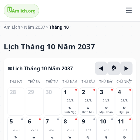
🗓️
Amlich.org
Âm Lịch
>
Năm 2037
>
Tháng 10
Lịch Tháng 10 Năm 2037
Lịch Tháng 10 Năm 2037
THỨ HAI
THỨ BA
THỨ TƯ
THỨ NĂM
THỨ SÁU
THỨ BẢY
CHỦ NHẬT
28
29
30
1
2
3
4
22/8
23/8
24/8
25/8
🐎
🐐
🐒
🐓
Bính Ngọ
Đinh Mùi
Mậu Thân
Kỷ Dậu
5
6
7
8
9
10
11
26/8
27/8
28/8
29/8
1/9
2/9
3/9
🐕
🐖
🐀
🐂
🐅
🐈
🐉