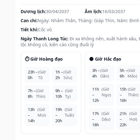
Dương lịch:
30/04/2037
Âm lịch:
16/03/2037
Can chi:
Ngày: Nhâm Thân, Tháng: Giáp Thìn, Năm: Đinh
Tiết khí:
Cốc vũ
Ngày Thanh Long Túc:
Đi xa không nên, xuất hành xấu, t
lộc không có, kiện cáo cũng đuối lý
⏱️ Giờ Hoàng đạo
🌑 Giờ Hắc đạo
3h –
(Giờ
5h –
(Giờ
23h –
(Giờ
1h –
(Giờ
4h
Dần)
6h
Mão)
0h
Tí)
2h
Sửu)
11h
(Giờ
15h
(Giờ
7h –
(Giờ
9h –
(Giờ
–
Ngọ)
–
Thân)
8h
Thìn)
10h
Tỵ)
12h
16h
13h
(Giờ
19h
(Giờ
17h
(Giờ
21h
(Giờ
–
Mùi)
–
Tuất)
–
Dậu)
–
Hợi)
14h
20h
18h
22h