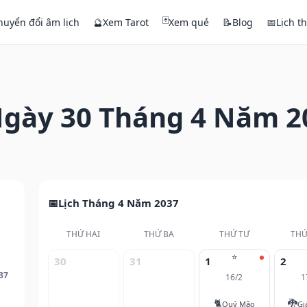
🃏
huyển đổi âm lịch
🔮
Xem Tarot
Xem quẻ
📝
Blog
📅
Lịch t
gày 30 Tháng 4 Năm 2
Lịch Tháng 4 Năm 2037
THỨ HAI
THỨ BA
THỨ TƯ
THỨ
⭐
30
31
1
2
37
16/2
1
🐈
🐉
Quý Mão
Gi