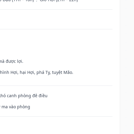
mà được lợi.
ình Hợi, hại Hợi, phá Tỵ, tuyệt Mão.
 khó canh phòng đê điều
uỷ ma vào phòng