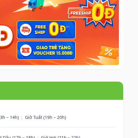
13h – 14h)
;
Giờ Tuất (19h – 20h)
ờ Dậu (17h – 18h)
;
Giờ Hợi (21h – 22h)