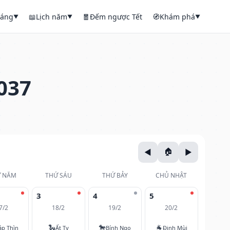
háng
📖
Lịch năm
🧧
Đếm ngược Tết
🧭
Khám phá
▼
▼
▼
037
 NĂM
THỨ SÁU
THỨ BẢY
CHỦ NHẬT
3
4
5
7/2
18/2
19/2
20/2
🐍
🐎
🐐
áp Thìn
Ất Tỵ
Bính Ngọ
Đinh Mùi