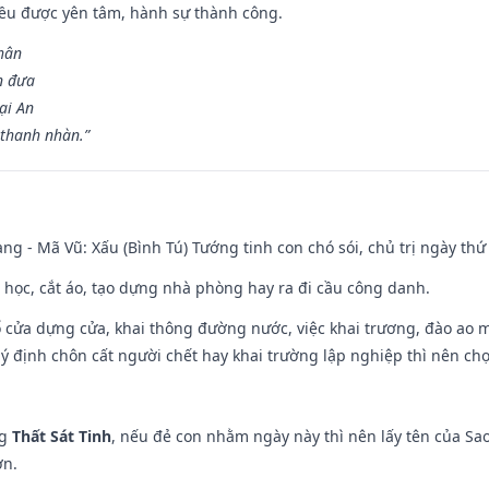
 đều được yên tâm, hành sự thành công.
hân
n đưa
ại An
 thanh nhàn.”
ng - Mã Vũ: Xấu (Bình Tú) Tướng tinh con chó sói, chủ trị ngày thứ 
p học, cắt áo, tạo dựng nhà phòng hay ra đi cầu công danh.
rổ cửa dựng cửa, khai thông đường nước, việc khai trương, đào ao 
 ý định chôn cất người chết hay khai trường lập nghiệp thì nên ch
ng
Thất Sát Tinh
, nếu đẻ con nhằm ngày này thì nên lấy tên của Sa
ơn.