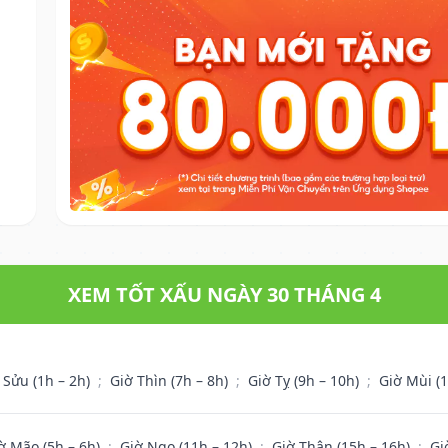
XEM TỐT XẤU NGÀY 30 THÁNG 4
 Sửu (1h – 2h)
;
Giờ Thìn (7h – 8h)
;
Giờ Tỵ (9h – 10h)
;
Giờ Mùi (
ờ Mão (5h – 6h)
;
Giờ Ngọ (11h – 12h)
;
Giờ Thân (15h – 16h)
;
Gi