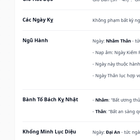
Các Ngày Kỵ
Không phạm bất kỳ ngày
Ngũ Hành
Ngày:
Nhâm Thân
- tứ
- Nạp âm: Ngày Kiếm P
- Ngày này thuộc hành
- Ngày Thân lục hợp vớ
Bành Tổ Bách Kỵ Nhật
-
Nhâm
: “Bất ương th
-
Thân
: “Bất an sàng 
Khổng Minh Lục Diệu
Ngày:
Đại An
- tức ngà