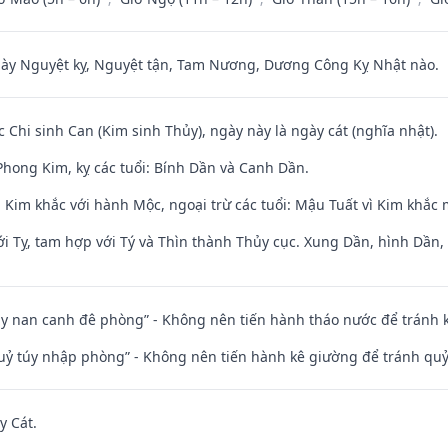
 Nguyệt kỵ, Nguyệt tận, Tam Nương, Dương Công Kỵ Nhật nào.
c Chi sinh Can (Kim sinh Thủy), ngày này là ngày cát (nghĩa nhật).
hong Kim, kỵ các tuổi: Bính Dần và Canh Dần.
 Kim khắc với hành Mộc, ngoại trừ các tuổi: Mậu Tuất vì Kim khắc 
i Tỵ, tam hợp với Tý và Thìn thành Thủy cục. Xung Dần, hình Dần, h
ủy nan canh đê phòng” - Không nên tiến hành tháo nước để tránh
quỷ túy nhập phòng” - Không nên tiến hành kê giường để tránh q
y Cát.