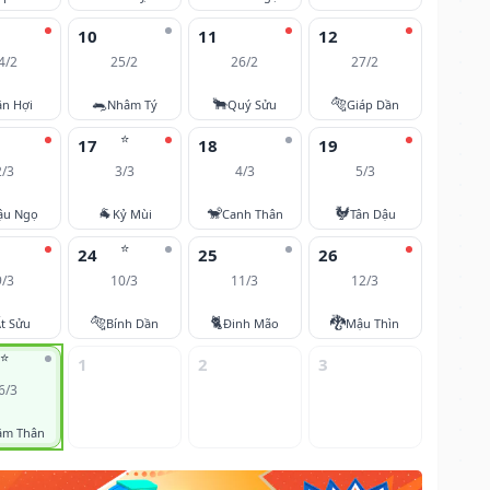
10
11
12
4/2
25/2
26/2
27/2
🐀
🐂
🐅
ân Hợi
Nhâm Tý
Quý Sửu
Giáp Dần
⭐
17
18
19
2/3
3/3
4/3
5/3
🐐
🐒
🐓
ậu Ngọ
Kỷ Mùi
Canh Thân
Tân Dậu
⭐
24
25
26
9/3
10/3
11/3
12/3
🐅
🐈
🐉
t Sửu
Bính Dần
Đinh Mão
Mậu Thìn
⭐
1
2
3
6/3
âm Thân