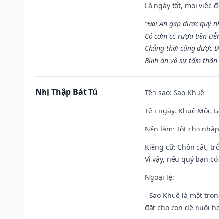
Là ngày tốt, mọi việc
“Đại An gặp được quý n
Có cơm có rượu tiền tiễ
Chẳng thời cũng được Đ
Bình an vô sự tấm thân
Nhị Thập Bát Tú
Tên sao
: Sao Khuê
Tên ngày
: Khuê Mộc La
Nên làm
: Tốt cho nhậ
Kiêng cữ
: Chôn cất, t
Vì vậy, nếu quý bạn có
Ngoại lệ
:
- Sao Khuê là một tro
đặt cho con dễ nuôi h