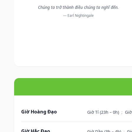
Chúng ta trở thành điều chúng ta nghĩ đến.
— Earl Nightingale
Giờ Hoàng Đạo
Giờ Tí (23h – 0h)
;
Giờ
Giờ Hắc Đạo
Giờ Dần (3h – 4h)
;
Gi