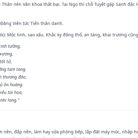
 Thân nên Văn Khoa thất bại. Tại Ngọ thì chỗ Tuyệt gặp Sanh đắc l
Đăng Viên tức Tiến thân danh.
i): Mộc tinh, sao xấu. Khắc kỵ động thổ, an táng, khai trương cũn
rinh tường,
 xương,
ốt tử,
ỡng tam tang.
h thương đáo,
hủ ôn hoàng.
iêu tai họa,
nhi lang.”
an nền, đắp nền, làm hay sửa phòng bếp, lắp đặt máy móc, nhập họ