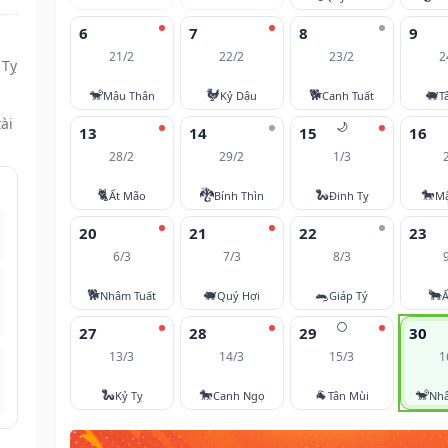
6
7
8
9
21/2
22/2
23/2
2
 Tỵ
🐒
🐓
🐕
🐖
Mậu Thân
Kỷ Dậu
Canh Tuất
T
ài
🌙
13
14
15
16
28/2
29/2
1/3
🐈
🐉
🐍
🐎
Ất Mão
Bính Thìn
Đinh Tỵ
M
20
21
22
23
6/3
7/3
8/3
🐕
🐖
🐀
🐂
Nhâm Tuất
Quý Hợi
Giáp Tý
Ấ
🌕
27
28
29
30
13/3
14/3
15/3
1
🐍
🐎
🐐
🐒
Kỷ Tỵ
Canh Ngọ
Tân Mùi
Nh