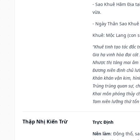
- Sao Khuê Hãm Địa tại
vừa.
- Ngày Thân Sao Khuê 
Khuê: Mộc Lang (con só
“Khuê tinh tạo tác đắc t
Gia hạ vinh hòa đại cát
Nhược thị táng mai âm t
Đương niên định chủ lư
Khán khán vận kim, hìn
Trùng trùng quan sự, c
Khai môn phóng thủy ch
Tam niên lưỡng thứ tổn 
Thập Nhị Kiến Trừ
Trực Định
Nên làm
: Động thổ, s