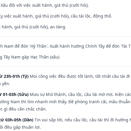
ấu đối với việc xuất hành, giá thú (cưới hỏi).
ỵ việc xuất hành, giá thú (cưới hỏi), cầu tài lộc, động thổ.
 hành, giá thú (cưới hỏi), an táng.
 Nam để đón 'Hỷ Thần'. Xuất hành hướng Chính Tây để đón 'Tài T
g Tây Nam gặp Hạc Thần (xấu)
ừ 23h-01h (Tý)
Mọi công việc đều được tốt lành, tốt nhất cầu tài
h yên.
ừ 01-03h (Sửu)
Mưu sự khó thành, cầu lộc, cầu tài mờ mịt. Kiện cáo
hướng Nam thì tìm nhanh mới thấy. Đề phòng tranh cãi, mâu thuẫn
ệc gì đều cần chắc chắn.
từ 03h-05h (Dần)
Tin vui sắp tới, nếu cầu lộc, cầu tài thì đi hướ
ôi đều gặp thuận lợi.