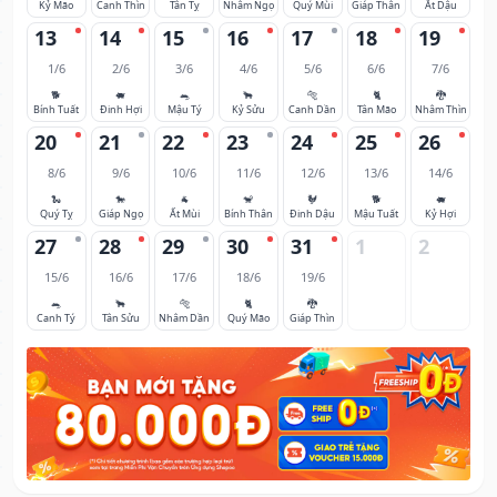
Kỷ Mão
Canh Thìn
Tân Tỵ
Nhâm Ngọ
Quý Mùi
Giáp Thân
Ất Dậu
13
14
15
16
17
18
19
1/6
2/6
3/6
4/6
5/6
6/6
7/6
🐕
🐖
🐀
🐂
🐅
🐈
🐉
Bính Tuất
Đinh Hợi
Mậu Tý
Kỷ Sửu
Canh Dần
Tân Mão
Nhâm Thìn
20
21
22
23
24
25
26
8/6
9/6
10/6
11/6
12/6
13/6
14/6
🐍
🐎
🐐
🐒
🐓
🐕
🐖
Quý Tỵ
Giáp Ngọ
Ất Mùi
Bính Thân
Đinh Dậu
Mậu Tuất
Kỷ Hợi
27
28
29
30
31
1
2
15/6
16/6
17/6
18/6
19/6
🐀
🐂
🐅
🐈
🐉
Canh Tý
Tân Sửu
Nhâm Dần
Quý Mão
Giáp Thìn