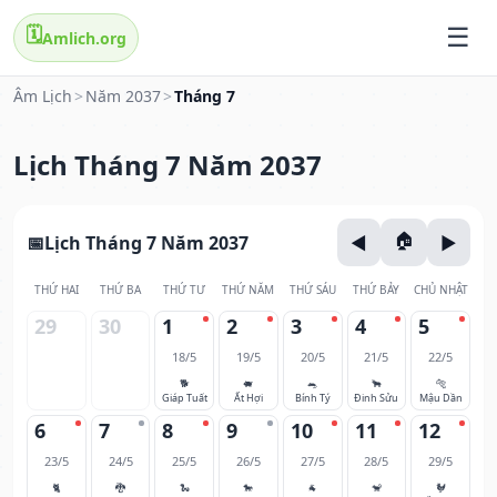
🗓️
Amlich.org
Âm Lịch
>
Năm 2037
>
Tháng 7
Lịch Tháng 7 Năm 2037
Lịch Tháng 7 Năm 2037
THỨ HAI
THỨ BA
THỨ TƯ
THỨ NĂM
THỨ SÁU
THỨ BẢY
CHỦ NHẬT
29
30
1
2
3
4
5
18/5
19/5
20/5
21/5
22/5
🐕
🐖
🐀
🐂
🐅
Giáp Tuất
Ất Hợi
Bính Tý
Đinh Sửu
Mậu Dần
6
7
8
9
10
11
12
23/5
24/5
25/5
26/5
27/5
28/5
29/5
🐈
🐉
🐍
🐎
🐐
🐒
🐓