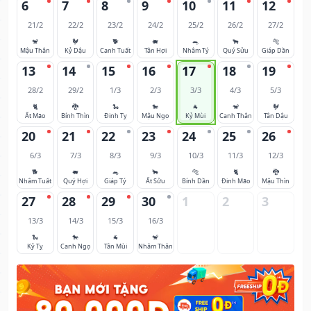
6
7
8
9
10
11
12
21/2
22/2
23/2
24/2
25/2
26/2
27/2
🐒
🐓
🐕
🐖
🐀
🐂
🐅
Mậu Thân
Kỷ Dậu
Canh Tuất
Tân Hợi
Nhâm Tý
Quý Sửu
Giáp Dần
13
14
15
16
17
18
19
28/2
29/2
1/3
2/3
3/3
4/3
5/3
🐈
🐉
🐍
🐎
🐐
🐒
🐓
Ất Mão
Bính Thìn
Đinh Tỵ
Mậu Ngọ
Kỷ Mùi
Canh Thân
Tân Dậu
20
21
22
23
24
25
26
6/3
7/3
8/3
9/3
10/3
11/3
12/3
🐕
🐖
🐀
🐂
🐅
🐈
🐉
Nhâm Tuất
Quý Hợi
Giáp Tý
Ất Sửu
Bính Dần
Đinh Mão
Mậu Thìn
27
28
29
30
1
2
3
13/3
14/3
15/3
16/3
🐍
🐎
🐐
🐒
Kỷ Tỵ
Canh Ngọ
Tân Mùi
Nhâm Thân