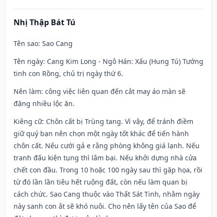
Nhị Thập Bát Tú
Tên sao
: Sao Cang
Tên ngày
: Cang Kim Long - Ngô Hán: Xấu (Hung Tú) Tướng
tinh con Rồng, chủ trị ngày thứ 6.
Nên làm
: công việc liên quan đến cắt may áo màn sẽ
đặng nhiều lộc ăn.
Kiêng cữ
: Chôn cất bị Trùng tang. Vì vậy, để tránh điềm
giữ quý bạn nên chọn một ngày tốt khác để tiến hành
chôn cất. Nếu cưới gả e rằng phòng không giá lạnh. Nếu
tranh đấu kiện tụng thì lâm bại. Nếu khởi dựng nhà cửa
chết con đầu. Trong 10 hoặc 100 ngày sau thì gặp họa, rồi
từ đó lần lần tiêu hết ruộng đất, còn nếu làm quan bị
cách chức. Sao Cang thuộc vào Thất Sát Tinh, nhằm ngày
này sanh con ắt sẽ khó nuôi. Cho nên lấy tên của Sao để