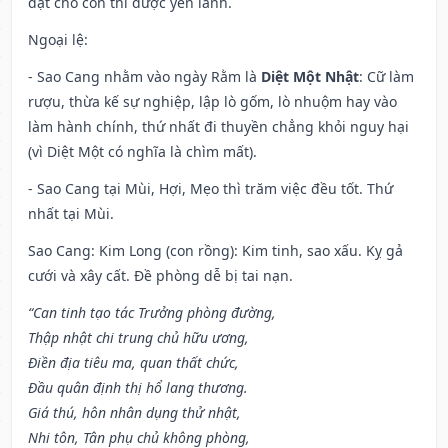
đặt cho con thì được yên lành.
Ngoại lệ
:
- Sao Cang nhằm vào ngày Rằm là
Diệt Một Nhật
: Cữ làm
rượu, thừa kế sự nghiệp, lập lò gốm, lò nhuộm hay vào
làm hành chính, thứ nhất đi thuyền chẳng khỏi nguy hại
(vì Diệt Một có nghĩa là chìm mất).
- Sao Cang tại Mùi, Hợi, Mẹo thì trăm việc đều tốt. Thứ
nhất tại Mùi.
Sao Cang: Kim Long (con rồng): Kim tinh, sao xấu. Kỵ gả
cưới và xây cất. Đề phòng dễ bị tai nạn.
“Can tinh tạo tác Trưởng phòng đường,
Thập nhật chi trung chủ hữu ương,
Điền địa tiêu ma, quan thất chức,
Đầu quân định thị hổ lang thương.
Giá thú, hôn nhân dụng thử nhật,
Nhi tôn, Tân phụ chủ không phòng,