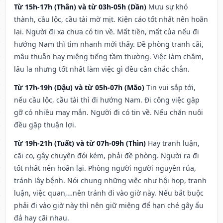
Từ 15h-17h (Thân) và từ 03h-05h (Dần)
Mưu sự khó
thành, cầu lộc, cầu tài mờ mịt. Kiện cáo tốt nhất nên hoãn
lại. Người đi xa chưa có tin về. Mất tiền, mất của nếu đi
hướng Nam thì tìm nhanh mới thấy. Đề phòng tranh cãi,
mâu thuẫn hay miệng tiếng tầm thường. Việc làm chậm,
lâu la nhưng tốt nhất làm việc gì đều cần chắc chắn.
Từ 17h-19h (Dậu) và từ 05h-07h (Mão)
Tin vui sắp tới,
nếu cầu lộc, cầu tài thì đi hướng Nam. Đi công việc gặp
gỡ có nhiều may mắn. Người đi có tin về. Nếu chăn nuôi
đều gặp thuận lợi.
Từ 19h-21h (Tuất) và từ 07h-09h (Thìn)
Hay tranh luận,
cãi cọ, gây chuyện đói kém, phải đề phòng. Người ra đi
tốt nhất nên hoãn lại. Phòng người người nguyền rủa,
tránh lây bệnh. Nói chung những việc như hội họp, tranh
luận, việc quan,…nên tránh đi vào giờ này. Nếu bắt buộc
phải đi vào giờ này thì nên giữ miệng để hạn ché gây ẩu
đả hay cãi nhau.