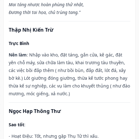
Mai táng nhược hoàn phùng thử nhật,
Đương thời tai họa, chủ trùng tang.”
Thập Nhị Kiến Trừ
Trực Bình
Nên làm
: Nhập vào kho, đặt táng, gắn cửa, kê gác, đặt
yên chỗ máy, sửa chữa làm tàu, khai trương tàu thuyền,
các việc bồi đắp thêm ( như bồi bùn, đắp đất, lót đá, xây
bờ kè.) Lót giường đóng giường, thừa kế tước phong hay
thừa kế sự nghiệp, các vụ làm cho khuyết thủng ( như đào
mương, móc giếng, xả nước.)
Ngọc Hạp Thông Thư
Sao tốt
:
- Hoạt Điệu: Tốt, nhưng gặp Thụ Tử thì xấu.