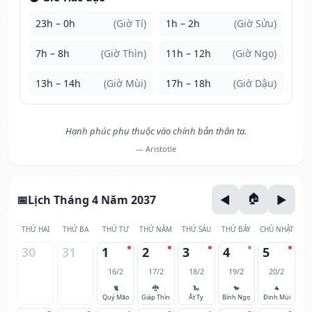
23h – 0h
(Giờ Tí)
1h – 2h
(Giờ Sửu)
7h – 8h
(Giờ Thìn)
11h – 12h
(Giờ Ngọ)
13h – 14h
(Giờ Mùi)
17h – 18h
(Giờ Dậu)
Hạnh phúc phụ thuộc vào chính bản thân ta.
— Aristotle
Lịch Tháng 4 Năm 2037
THỨ HAI
THỨ BA
THỨ TƯ
THỨ NĂM
THỨ SÁU
THỨ BẢY
CHỦ NHẬT
30
31
1
2
3
4
5
16/2
17/2
18/2
19/2
20/2
🐈
🐉
🐍
🐎
🐐
Quý Mão
Giáp Thìn
Ất Tỵ
Bính Ngọ
Đinh Mùi