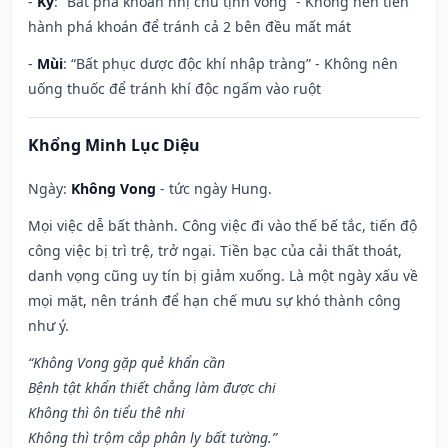
-
Kỷ
: “Bất phá khoán nhị chủ tịnh vong” - Không nên tiến
hành phá khoán để tránh cả 2 bên đều mất mát
-
Mùi
: “Bất phục dược độc khí nhập tràng” - Không nên
uống thuốc để tránh khí độc ngấm vào ruột
Khổng Minh Lục Diệu
Ngày:
Không Vong
- tức ngày Hung.
Mọi việc dễ bất thành. Công việc đi vào thế bế tắc, tiến độ
công việc bị trì trệ, trở ngại. Tiền bạc của cải thất thoát,
danh vọng cũng uy tín bị giảm xuống. Là một ngày xấu về
mọi mặt, nên tránh để hạn chế mưu sự khó thành công
như ý.
“Không Vong gặp quẻ khẩn cần
Bệnh tật khẩn thiết chẳng làm được chi
Không thì ôn tiểu thê nhi
Không thì trộm cắp phân ly bất tường.”