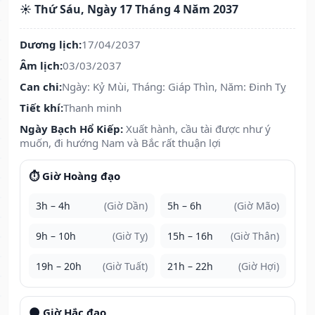
☀️ Thứ Sáu, Ngày 17 Tháng 4 Năm 2037
Dương lịch:
17/04/2037
Âm lịch:
03/03/2037
Can chi:
Ngày: Kỷ Mùi, Tháng: Giáp Thìn, Năm: Đinh Tỵ
Tiết khí:
Thanh minh
Ngày Bạch Hổ Kiếp:
Xuất hành, cầu tài được như ý
muốn, đi hướng Nam và Bắc rất thuận lợi
⏱️ Giờ Hoàng đạo
3h – 4h
(Giờ Dần)
5h – 6h
(Giờ Mão)
9h – 10h
(Giờ Tỵ)
15h – 16h
(Giờ Thân)
19h – 20h
(Giờ Tuất)
21h – 22h
(Giờ Hợi)
🌑 Giờ Hắc đạo