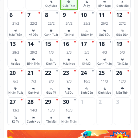
🐈
🐉
🐍
🐎
🐐
Quý Mão
Giáp Thìn
Ất Tỵ
Bính Ngọ
Đinh Mùi
6
7
8
9
10
11
12
21/2
22/2
23/2
24/2
25/2
26/2
27/2
🐒
🐓
🐕
🐖
🐀
🐂
🐅
Mậu Thân
Kỷ Dậu
Canh Tuất
Tân Hợi
Nhâm Tý
Quý Sửu
Giáp Dần
13
14
15
16
17
18
19
28/2
29/2
1/3
2/3
3/3
4/3
5/3
🐈
🐉
🐍
🐎
🐐
🐒
🐓
Ất Mão
Bính Thìn
Đinh Tỵ
Mậu Ngọ
Kỷ Mùi
Canh Thân
Tân Dậu
20
21
22
23
24
25
26
6/3
7/3
8/3
9/3
10/3
11/3
12/3
🐕
🐖
🐀
🐂
🐅
🐈
🐉
Nhâm Tuất
Quý Hợi
Giáp Tý
Ất Sửu
Bính Dần
Đinh Mão
Mậu Thìn
27
28
29
30
1
2
3
13/3
14/3
15/3
16/3
🐍
🐎
🐐
🐒
Kỷ Tỵ
Canh Ngọ
Tân Mùi
Nhâm Thân