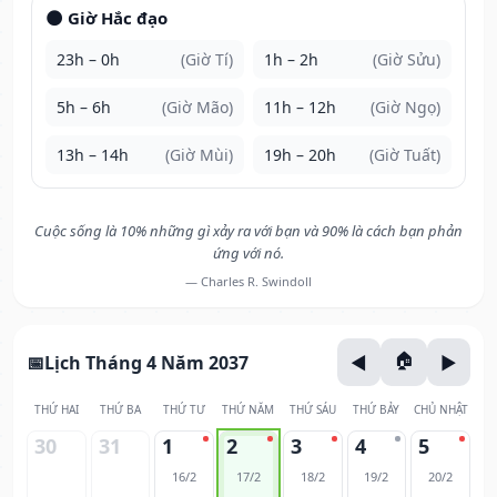
🌑 Giờ Hắc đạo
23h – 0h
(Giờ Tí)
1h – 2h
(Giờ Sửu)
5h – 6h
(Giờ Mão)
11h – 12h
(Giờ Ngọ)
13h – 14h
(Giờ Mùi)
19h – 20h
(Giờ Tuất)
Cuộc sống là 10% những gì xảy ra với bạn và 90% là cách bạn phản
ứng với nó.
— Charles R. Swindoll
Lịch Tháng 4 Năm 2037
THỨ HAI
THỨ BA
THỨ TƯ
THỨ NĂM
THỨ SÁU
THỨ BẢY
CHỦ NHẬT
30
31
1
2
3
4
5
16/2
17/2
18/2
19/2
20/2