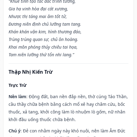
“Khuê tinh tạo tác đắc trinh tường,
Gia hạ vinh hòa đại cát xương,
Nhược thị táng mai âm tốt tử,
Đương niên định chủ lưỡng tam tang.
Khán khán vận kim, hình thương đáo,
Trùng trùng quan sự, chủ ôn hoàng.
Khai môn phóng thủy chiêu tai họa,
Tam niên lưỡng thứ tổn nhi lang.”
Thập Nhị Kiến Trừ
Trực Trừ
Nên làm
: Động đất, ban nền đắp nền, thờ cúng Táo Thần,
cầu thầy chữa bệnh bằng cách mổ xẻ hay châm cứu, bốc
thuốc, xả tang, khởi công làm lò nhuộm lò gốm, nữ nhân
khởi đầu uống thuốc chữa bệnh.
Chú ý
: Đẻ con nhằm ngày này khó nuôi, nên làm Âm Đức