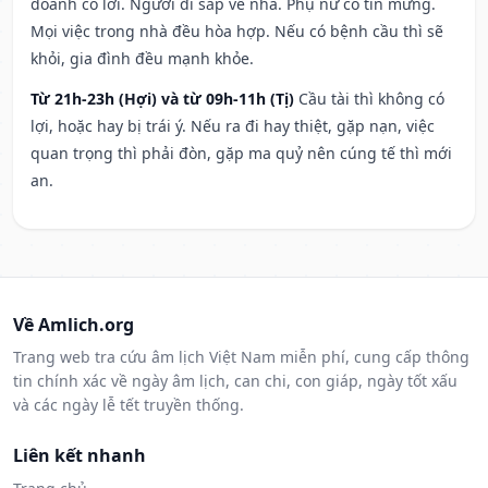
doanh có lời. Người đi sắp về nhà. Phụ nữ có tin mừng.
Mọi việc trong nhà đều hòa hợp. Nếu có bệnh cầu thì sẽ
khỏi, gia đình đều mạnh khỏe.
Từ 21h-23h (Hợi) và từ 09h-11h (Tị)
Cầu tài thì không có
lợi, hoặc hay bị trái ý. Nếu ra đi hay thiệt, gặp nạn, việc
quan trọng thì phải đòn, gặp ma quỷ nên cúng tế thì mới
an.
Về Amlich.org
Trang web tra cứu âm lịch Việt Nam miễn phí, cung cấp thông
tin chính xác về ngày âm lịch, can chi, con giáp, ngày tốt xấu
và các ngày lễ tết truyền thống.
Liên kết nhanh