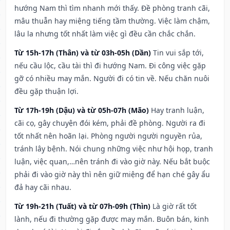
hướng Nam thì tìm nhanh mới thấy. Đề phòng tranh cãi,
mâu thuẫn hay miệng tiếng tầm thường. Việc làm chậm,
lâu la nhưng tốt nhất làm việc gì đều cần chắc chắn.
Từ 15h-17h (Thân) và từ 03h-05h (Dần)
Tin vui sắp tới,
nếu cầu lộc, cầu tài thì đi hướng Nam. Đi công việc gặp
gỡ có nhiều may mắn. Người đi có tin về. Nếu chăn nuôi
đều gặp thuận lợi.
Từ 17h-19h (Dậu) và từ 05h-07h (Mão)
Hay tranh luận,
cãi cọ, gây chuyện đói kém, phải đề phòng. Người ra đi
tốt nhất nên hoãn lại. Phòng người người nguyền rủa,
tránh lây bệnh. Nói chung những việc như hội họp, tranh
luận, việc quan,…nên tránh đi vào giờ này. Nếu bắt buộc
phải đi vào giờ này thì nên giữ miệng để hạn ché gây ẩu
đả hay cãi nhau.
Từ 19h-21h (Tuất) và từ 07h-09h (Thìn)
Là giờ rất tốt
lành, nếu đi thường gặp được may mắn. Buôn bán, kinh