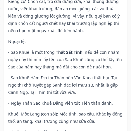
Kiêng cữ
: Chôn cất, trổ cửa dựng cửa, khai thông đường
nước, việc khai trương, đào ao móc giếng, các vụ thưa
kiện và đóng giường lót giường. Vì vậy, nếu quý bạn có ý
định chôn cất người chết hay khai trường lập nghiệp thì
nên chọn một ngày khác để tiến hành.
Ngoại lệ
:
- Sao Khuê là một trong
Thất Sát Tinh
, nếu đẻ con nhằm
ngày này thì nên lấy tên của Sao Khuê cũng có thể lấy tên
Sao của năm hay tháng mà đặt cho con dễ nuôi hơn.
- Sao Khuê Hãm Địa tại Thân nên Văn Khoa thất bại. Tại
Ngọ thì chỗ Tuyệt gặp Sanh đắc lợi mưu sự, nhất là gặp
Canh Ngọ. Tại Thìn thì tốt vừa vừa.
- Ngày Thân Sao Khuê Đăng Viên tức Tiến thân danh.
Khuê: Mộc Lang (con sói): Mộc tinh, sao xấu. Khắc kỵ động
thổ, an táng, khai trương cũng như sửa cửa.