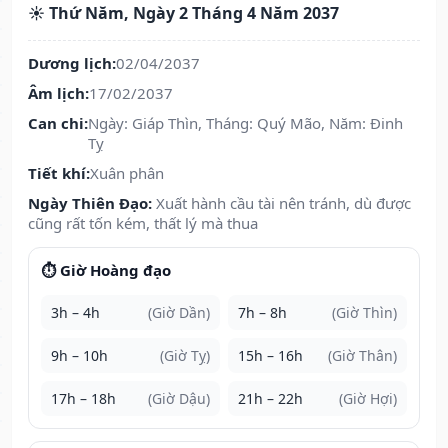
☀️ Thứ Năm, Ngày 2 Tháng 4 Năm 2037
Dương lịch:
02/04/2037
Âm lịch:
17/02/2037
Can chi:
Ngày: Giáp Thìn, Tháng: Quý Mão, Năm: Đinh
Tỵ
Tiết khí:
Xuân phân
Ngày Thiên Đạo:
Xuất hành cầu tài nên tránh, dù được
cũng rất tốn kém, thất lý mà thua
⏱️ Giờ Hoàng đạo
3h – 4h
(Giờ Dần)
7h – 8h
(Giờ Thìn)
9h – 10h
(Giờ Tỵ)
15h – 16h
(Giờ Thân)
17h – 18h
(Giờ Dậu)
21h – 22h
(Giờ Hợi)