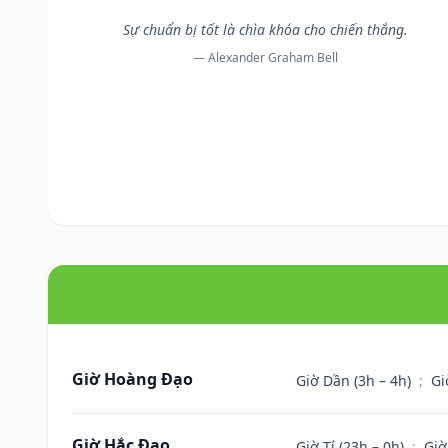
Sự chuẩn bị tốt là chìa khóa cho chiến thắng.
— Alexander Graham Bell
Giờ Hoàng Đạo
Giờ Dần (3h – 4h)
;
Gi
Giờ Hắc Đạo
Giờ Tí (23h – 0h)
;
Giờ