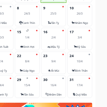
⭐
8
9
10
3/3
24/3
25/3
26/3
🐉
🐍
🐎
ỷ Mão
Canh Thìn
Tân Tỵ
Nhâm Ngọ
🌙
15
16
17
0/3
1/4
2/4
3/4
🐖
🐀
🐂
nh Tuất
Đinh Hợi
Mậu Tý
Kỷ Sửu
22
23
24
7/4
8/4
9/4
10/4
🐎
🐐
🐒
uý Tỵ
Giáp Ngọ
Ất Mùi
Bính Thân
⭐
29
30
31
4/4
15/4
16/4
17/4
🐂
🐅
🐈
anh Tý
Tân Sửu
Nhâm Dần
Quý Mão