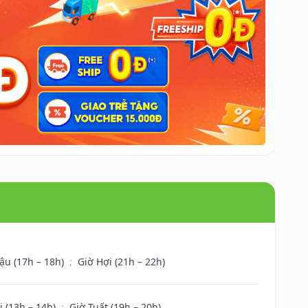
ậu (17h – 18h)
;
Giờ Hợi (21h – 22h)
i (13h – 14h)
;
Giờ Tuất (19h – 20h)