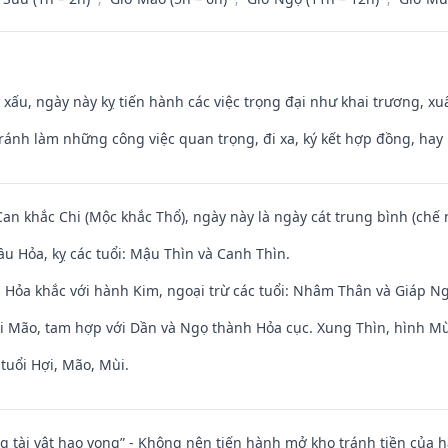
y xấu, ngày này kỵ tiến hành các việc trọng đại như khai trương, xuấ
Tránh làm những công việc quan trọng, đi xa, ký kết hợp đồng, hay 
Can khắc Chi (Mộc khắc Thổ), ngày này là ngày cát trung bình (chế 
u Hỏa, kỵ các tuổi: Mậu Thìn và Canh Thìn.
 Hỏa khắc với hành Kim, ngoại trừ các tuổi: Nhâm Thân và Giáp N
ới Mão, tam hợp với Dần và Ngọ thành Hỏa cục. Xung Thìn, hình Mùi
tuổi Hợi, Mão, Mùi.
ng tài vật hao vong” - Không nên tiến hành mở kho tránh tiền của 