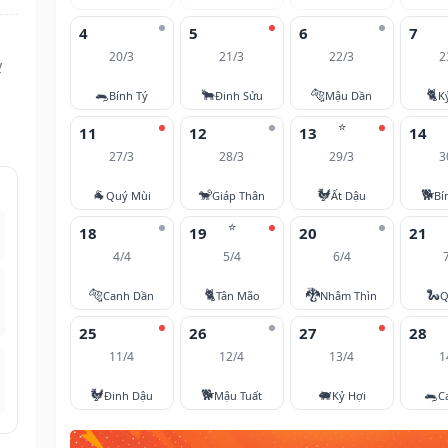
4
5
6
7
20/3
21/3
22/3
2
ỵ
🐀
🐂
🐅
🐈
Bính Tý
Đinh Sửu
Mậu Dần
K
⭐
11
12
13
14
27/3
28/3
29/3
3
🐐
🐒
🐓
🐕
Quý Mùi
Giáp Thân
Ất Dậu
Bí
⭐
18
19
20
21
4/4
5/4
6/4
🐅
🐈
🐉
🐍
Canh Dần
Tân Mão
Nhâm Thìn
Q
25
26
27
28
11/4
12/4
13/4
1
🐓
🐕
🐖
🐀
Đinh Dậu
Mậu Tuất
Kỷ Hợi
C