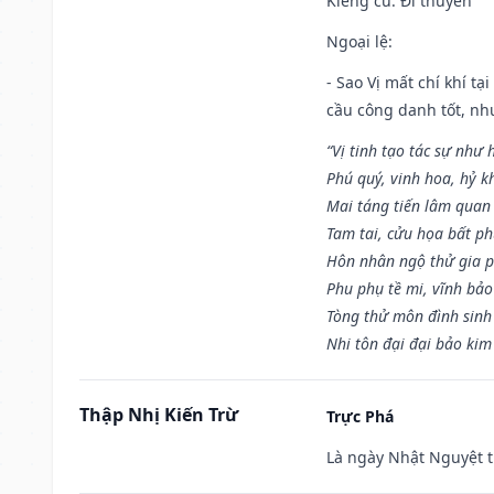
Kiêng cữ
: Đi thuyền
Ngoại lệ
:
- Sao Vị mất chí khí t
cầu công danh tốt, nh
“Vị tinh tạo tác sự như 
Phú quý, vinh hoa, hỷ kh
Mai táng tiến lâm quan l
Tam tai, cửu họa bất ph
Hôn nhân ngộ thử gia p
Phu phụ tề mi, vĩnh bảo
Tòng thử môn đình sinh
Nhi tôn đại đại bảo kim
Thập Nhị Kiến Trừ
Trực Phá
Là ngày Nhật Nguyệt t