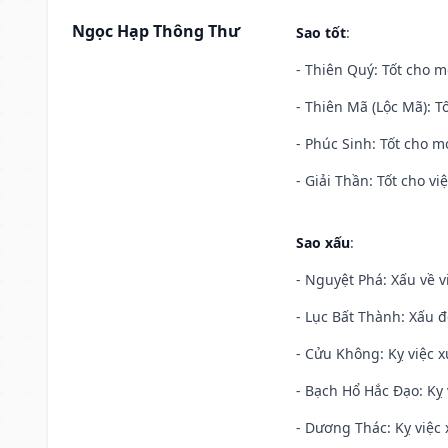
Ngọc Hạp Thông Thư
Sao tốt
:
- Thiên Quý: Tốt cho mọ
- Thiên Mã (Lộc Mã): Tố
- Phúc Sinh: Tốt cho mọ
- Giải Thần: Tốt cho vi
Sao xấu
:
- Nguyệt Phá: Xấu về v
- Lục Bất Thành: Xấu đ
- Cửu Không: Kỵ việc x
- Bạch Hổ Hắc Đạo: Kỵ 
- Dương Thác: Kỵ việc x