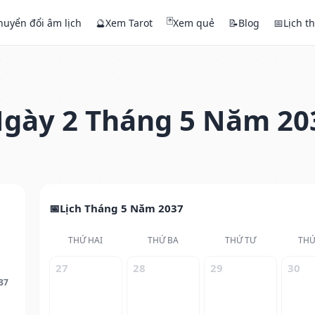
🃏
huyển đổi âm lịch
🔮
Xem Tarot
Xem quẻ
📝
Blog
📅
Lịch t
gày 2 Tháng 5 Năm 20
Lịch Tháng 5 Năm 2037
THỨ HAI
THỨ BA
THỨ TƯ
THỨ
27
28
29
30
37