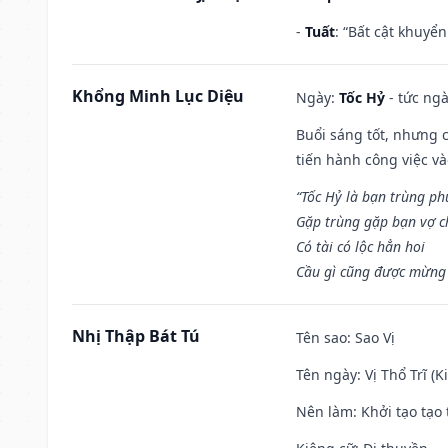
-
Tuất
: “Bất cật khuyể
Khổng Minh Lục Diệu
Ngày:
Tốc Hỷ
- tức ngà
Buổi sáng tốt, nhưng 
tiến hành công việc v
“Tốc Hỷ là bạn trùng p
Gặp trùng gặp bạn vợ c
Có tài có lộc hẳn hoi
Cầu gì cũng được mừng 
Nhị Thập Bát Tú
Tên sao
: Sao Vị
Tên ngày
: Vị Thổ Trĩ (
Nên làm
: Khởi tạo tạo 