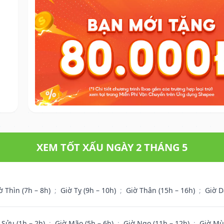
XEM TỐT XẤU NGÀY 2 THÁNG 5
ờ Thìn (7h – 8h)
;
Giờ Tỵ (9h – 10h)
;
Giờ Thân (15h – 16h)
;
Giờ D
 Sửu (1h – 2h)
;
Giờ Mão (5h – 6h)
;
Giờ Ngọ (11h – 12h)
;
Giờ Mù