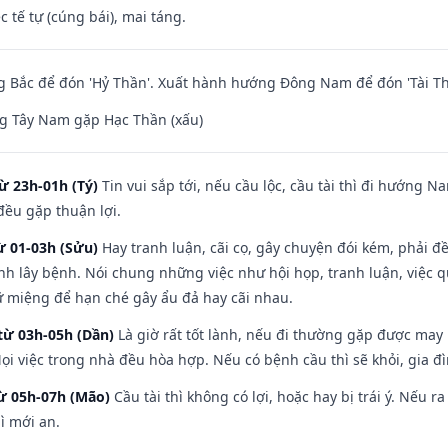
c tế tự (cúng bái), mai táng.
 Bắc để đón 'Hỷ Thần'. Xuất hành hướng Đông Nam để đón 'Tài Th
g Tây Nam gặp Hạc Thần (xấu)
ừ 23h-01h (Tý)
Tin vui sắp tới, nếu cầu lộc, cầu tài thì đi hướng 
đều gặp thuận lợi.
ừ 01-03h (Sửu)
Hay tranh luận, cãi cọ, gây chuyện đói kém, phải đ
nh lây bệnh. Nói chung những việc như hội họp, tranh luận, việc q
iữ miệng để hạn ché gây ẩu đả hay cãi nhau.
từ 03h-05h (Dần)
Là giờ rất tốt lành, nếu đi thường gặp được may
ọi việc trong nhà đều hòa hợp. Nếu có bệnh cầu thì sẽ khỏi, gia 
từ 05h-07h (Mão)
Cầu tài thì không có lợi, hoặc hay bị trái ý. Nếu r
ì mới an.