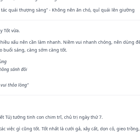
n tác quái thượng sàng” - Không nên ăn chó, quỉ quái lên giường
y Tốt vừa.
chiều xấu nên cần làm nhanh. Niềm vui nhanh chóng, nên dùng để 
ào buổi sáng, càng sớm càng tốt.
hùng
hồng sánh đôi
vui thỏa lòng”
Kiết Tú) tướng tinh con chim trĩ, chủ trị ngày thứ 7.
tác việc gì cũng tốt. Tốt nhất là cưới gả, xây cất, dọn cỏ, gieo trồng,