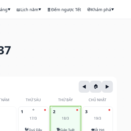
háng
📖
Lịch năm
🧧
Đếm ngược Tết
🧭
Khám phá
▼
▼
▼
37
 NĂM
THỨ SÁU
THỨ BẢY
CHỦ NHẬT
⭐
1
2
3
17/3
18/3
19/3
🐓
🐕
🐖
Quý Dậu
Giáp Tuất
Ất Hợi