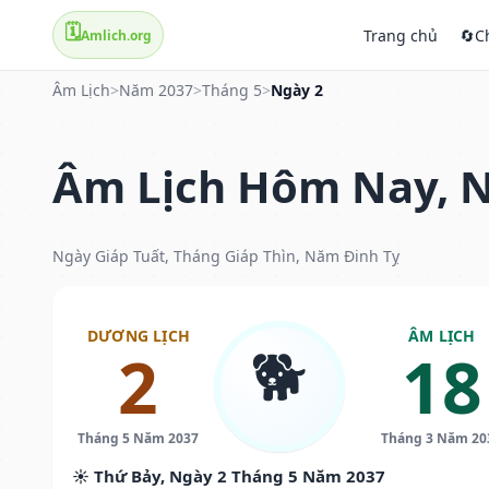
🗓️
Trang chủ
🔄
C
Amlich.org
Âm Lịch
>
Năm 2037
>
Tháng 5
>
Ngày 2
Âm Lịch Hôm Nay, N
Ngày Giáp Tuất, Tháng Giáp Thìn, Năm Đinh Tỵ
DƯƠNG LỊCH
ÂM LỊCH
🐕
2
18
Tháng 5 Năm 2037
Tháng 3 Năm 20
☀️ Thứ Bảy, Ngày 2 Tháng 5 Năm 2037