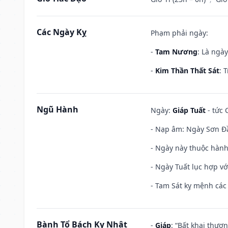
Các Ngày Kỵ
Phạm phải ngày:
-
Tam Nương
: Là ngà
-
Kim Thần Thất Sát
: 
Ngũ Hành
Ngày:
Giáp Tuất
- tức 
- Nạp âm: Ngày Sơn Đầ
- Ngày này thuộc hành
- Ngày Tuất lục hợp v
- Tam Sát kỵ mệnh các 
Bành Tổ Bách Kỵ Nhật
-
Giáp
: “Bất khai thươ