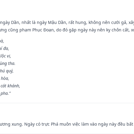
ại ngày Dần, nhất là ngày Mậu Dần, rất hung, không nên cưới gả, x
ưng cũng phạm Phục Đoạn, do đó gặp ngày này nên kỵ chôn cất, xuấ
hà,
í đa,
ộc vị,
ùng tha.
hú quý,
 hòa,
 cát khánh,
 pha.”
ương xung. Ngày có trực Phá muôn việc làm vào ngày này đều bất l