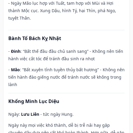
- Ngày Mão lục hợp với Tuất, tam hợp với Mùi và Hợi
thành Mộc cục. Xung Dậu, hình Tý, hại Thìn, phá Ngọ,
tuyệt Thân.
Bành Tổ Bách Kỵ Nhật
-
Đinh
: “Bất thế đầu đầu chủ sanh sang” - Không nên tiến
hành việc cắt tóc để tránh đầu sinh ra nhọt
-
Mão
: “Bất xuyên tỉnh tuyền thủy bất hương” - Không nên
tiến hành đào giếng nước để tránh nước sẽ không trong
lành
Khổng Minh Lục Diệu
Ngày:
Lưu Liên
- tức ngày Hung.
Ngày này mọi việc khó thành, dễ bị trễ nải hay gặp
chuyện dây dưa nên rất khó hoàn thành. Hơn nữa, dễ gặp