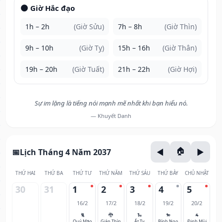
🌑 Giờ Hắc đạo
1h – 2h
(Giờ Sửu)
7h – 8h
(Giờ Thìn)
9h – 10h
(Giờ Tỵ)
15h – 16h
(Giờ Thân)
19h – 20h
(Giờ Tuất)
21h – 22h
(Giờ Hợi)
Sự im lặng là tiếng nói mạnh mẽ nhất khi bạn hiểu nó.
— Khuyết Danh
Lịch Tháng 4 Năm 2037
THỨ HAI
THỨ BA
THỨ TƯ
THỨ NĂM
THỨ SÁU
THỨ BẢY
CHỦ NHẬT
30
31
1
2
3
4
5
16/2
17/2
18/2
19/2
20/2
🐈
🐉
🐍
🐎
🐐
Quý Mão
Giáp Thìn
Ất Tỵ
Bính Ngọ
Đinh Mùi