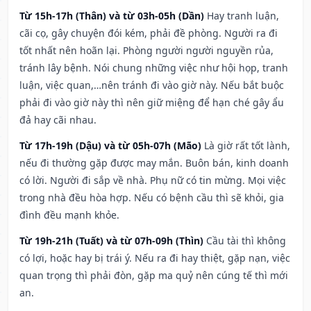
Từ 15h-17h (Thân) và từ 03h-05h (Dần)
Hay tranh luận,
cãi cọ, gây chuyện đói kém, phải đề phòng. Người ra đi
tốt nhất nên hoãn lại. Phòng người người nguyền rủa,
tránh lây bệnh. Nói chung những việc như hội họp, tranh
luận, việc quan,…nên tránh đi vào giờ này. Nếu bắt buộc
phải đi vào giờ này thì nên giữ miệng để hạn ché gây ẩu
đả hay cãi nhau.
Từ 17h-19h (Dậu) và từ 05h-07h (Mão)
Là giờ rất tốt lành,
nếu đi thường gặp được may mắn. Buôn bán, kinh doanh
có lời. Người đi sắp về nhà. Phụ nữ có tin mừng. Mọi việc
trong nhà đều hòa hợp. Nếu có bệnh cầu thì sẽ khỏi, gia
đình đều mạnh khỏe.
Từ 19h-21h (Tuất) và từ 07h-09h (Thìn)
Cầu tài thì không
có lợi, hoặc hay bị trái ý. Nếu ra đi hay thiệt, gặp nạn, việc
quan trọng thì phải đòn, gặp ma quỷ nên cúng tế thì mới
an.