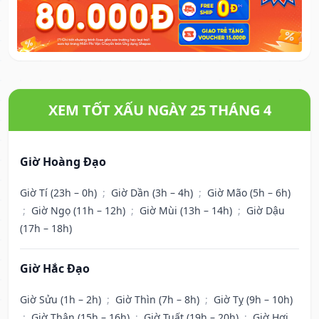
XEM TỐT XẤU NGÀY 25 THÁNG 4
Giờ Hoàng Đạo
Giờ Tí (23h – 0h)
;
Giờ Dần (3h – 4h)
;
Giờ Mão (5h – 6h)
;
Giờ Ngọ (11h – 12h)
;
Giờ Mùi (13h – 14h)
;
Giờ Dậu
(17h – 18h)
Giờ Hắc Đạo
Giờ Sửu (1h – 2h)
;
Giờ Thìn (7h – 8h)
;
Giờ Tỵ (9h – 10h)
;
Giờ Thân (15h – 16h)
;
Giờ Tuất (19h – 20h)
;
Giờ Hợi