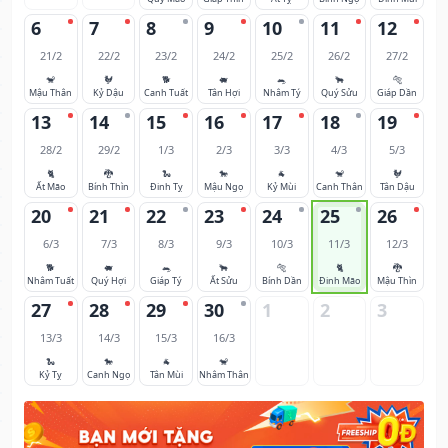
6
7
8
9
10
11
12
21/2
22/2
23/2
24/2
25/2
26/2
27/2
🐒
🐓
🐕
🐖
🐀
🐂
🐅
Mậu Thân
Kỷ Dậu
Canh Tuất
Tân Hợi
Nhâm Tý
Quý Sửu
Giáp Dần
13
14
15
16
17
18
19
28/2
29/2
1/3
2/3
3/3
4/3
5/3
🐈
🐉
🐍
🐎
🐐
🐒
🐓
Ất Mão
Bính Thìn
Đinh Tỵ
Mậu Ngọ
Kỷ Mùi
Canh Thân
Tân Dậu
20
21
22
23
24
25
26
6/3
7/3
8/3
9/3
10/3
11/3
12/3
🐕
🐖
🐀
🐂
🐅
🐈
🐉
Nhâm Tuất
Quý Hợi
Giáp Tý
Ất Sửu
Bính Dần
Đinh Mão
Mậu Thìn
27
28
29
30
1
2
3
13/3
14/3
15/3
16/3
🐍
🐎
🐐
🐒
Kỷ Tỵ
Canh Ngọ
Tân Mùi
Nhâm Thân