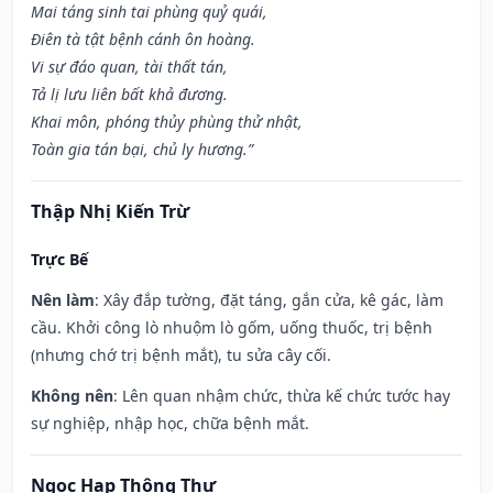
Mai táng sinh tai phùng quỷ quái,
Điên tà tật bệnh cánh ôn hoàng.
Vi sự đáo quan, tài thất tán,
Tả lị lưu liên bất khả đương.
Khai môn, phóng thủy phùng thử nhật,
Toàn gia tán bại, chủ ly hương.”
Thập Nhị Kiến Trừ
Trực Bế
Nên làm
: Xây đắp tường, đặt táng, gắn cửa, kê gác, làm
cầu. Khởi công lò nhuộm lò gốm, uống thuốc, trị bệnh
(nhưng chớ trị bệnh mắt), tu sửa cây cối.
Không nên
: Lên quan nhậm chức, thừa kế chức tước hay
sự nghiệp, nhập học, chữa bệnh mắt.
Ngọc Hạp Thông Thư