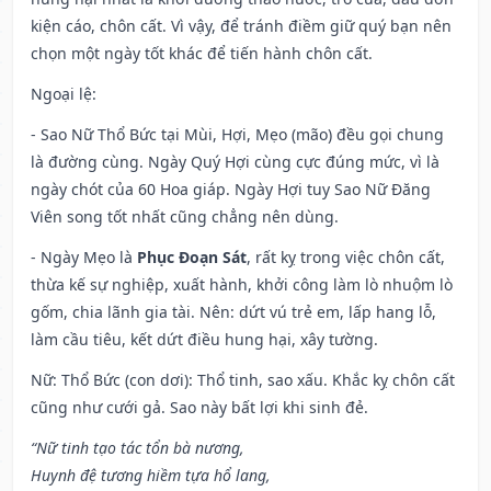
kiện cáo, chôn cất. Vì vậy, để tránh điềm giữ quý bạn nên
chọn một ngày tốt khác để tiến hành chôn cất.
Ngoại lệ
:
- Sao Nữ Thổ Bức tại Mùi, Hợi, Mẹo (mão) đều gọi chung
là đường cùng. Ngày Quý Hợi cùng cực đúng mức, vì là
ngày chót của 60 Hoa giáp. Ngày Hợi tuy Sao Nữ Đăng
Viên song tốt nhất cũng chẳng nên dùng.
- Ngày Mẹo là
Phục Đoạn Sát
, rất kỵ trong việc chôn cất,
thừa kế sự nghiệp, xuất hành, khởi công làm lò nhuộm lò
gốm, chia lãnh gia tài. Nên: dứt vú trẻ em, lấp hang lỗ,
làm cầu tiêu, kết dứt điều hung hại, xây tường.
Nữ: Thổ Bức (con dơi): Thổ tinh, sao xấu. Khắc kỵ chôn cất
cũng như cưới gả. Sao này bất lợi khi sinh đẻ.
“Nữ tinh tạo tác tổn bà nương,
Huynh đệ tương hiềm tựa hổ lang,