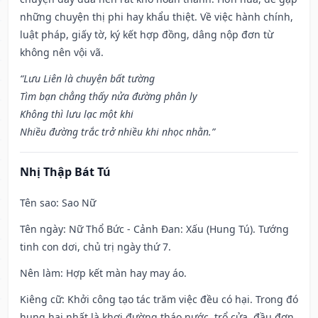
những chuyện thị phi hay khẩu thiệt. Về việc hành chính,
luật pháp, giấy tờ, ký kết hợp đồng, dâng nộp đơn từ
không nên vội vã.
“Lưu Liên là chuyện bất tường
Tìm bạn chẳng thấy nửa đường phân ly
Không thì lưu lạc một khi
Nhiều đường trắc trở nhiều khi nhọc nhằn.”
Nhị Thập Bát Tú
Tên sao
: Sao Nữ
Tên ngày
: Nữ Thổ Bức - Cảnh Đan: Xấu (Hung Tú). Tướng
tinh con dơi, chủ trị ngày thứ 7.
Nên làm
: Hợp kết màn hay may áo.
Kiêng cữ
: Khởi công tạo tác trăm việc đều có hại. Trong đó
hung hại nhất là khơi đường tháo nước, trổ cửa, đầu đơn