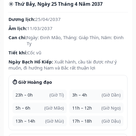
☀️ Thứ Bảy, Ngày 25 Tháng 4 Năm 2037
Dương lịch:
25/04/2037
Âm lịch:
11/03/2037
Can chi:
Ngày: Đinh Mão, Tháng: Giáp Thìn, Năm: Đinh
Tỵ
Tiết khí:
Cốc vũ
Ngày Bạch Hổ Kiếp:
Xuất hành, cầu tài được như ý
muốn, đi hướng Nam và Bắc rất thuận lợi
⏱️ Giờ Hoàng đạo
23h – 0h
(Giờ Tí)
3h – 4h
(Giờ Dần)
5h – 6h
(Giờ Mão)
11h – 12h
(Giờ Ngọ)
13h – 14h
(Giờ Mùi)
17h – 18h
(Giờ Dậu)