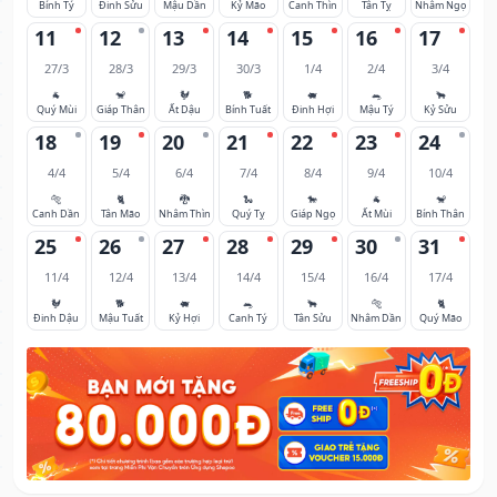
Bính Tý
Đinh Sửu
Mậu Dần
Kỷ Mão
Canh Thìn
Tân Tỵ
Nhâm Ngọ
11
12
13
14
15
16
17
27/3
28/3
29/3
30/3
1/4
2/4
3/4
🐐
🐒
🐓
🐕
🐖
🐀
🐂
Quý Mùi
Giáp Thân
Ất Dậu
Bính Tuất
Đinh Hợi
Mậu Tý
Kỷ Sửu
18
19
20
21
22
23
24
4/4
5/4
6/4
7/4
8/4
9/4
10/4
🐅
🐈
🐉
🐍
🐎
🐐
🐒
Canh Dần
Tân Mão
Nhâm Thìn
Quý Tỵ
Giáp Ngọ
Ất Mùi
Bính Thân
25
26
27
28
29
30
31
11/4
12/4
13/4
14/4
15/4
16/4
17/4
🐓
🐕
🐖
🐀
🐂
🐅
🐈
Đinh Dậu
Mậu Tuất
Kỷ Hợi
Canh Tý
Tân Sửu
Nhâm Dần
Quý Mão