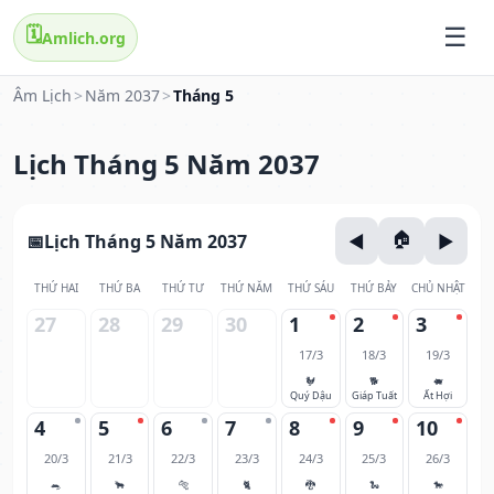
🗓️
Amlich.org
Âm Lịch
>
Năm 2037
>
Tháng 5
Lịch Tháng 5 Năm 2037
Lịch Tháng 5 Năm 2037
THỨ HAI
THỨ BA
THỨ TƯ
THỨ NĂM
THỨ SÁU
THỨ BẢY
CHỦ NHẬT
27
28
29
30
1
2
3
17/3
18/3
19/3
🐓
🐕
🐖
Quý Dậu
Giáp Tuất
Ất Hợi
4
5
6
7
8
9
10
20/3
21/3
22/3
23/3
24/3
25/3
26/3
🐀
🐂
🐅
🐈
🐉
🐍
🐎