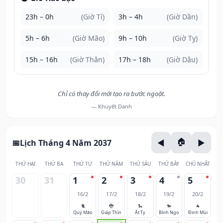
23h – 0h
(Giờ Tí)
3h – 4h
(Giờ Dần)
5h – 6h
(Giờ Mão)
9h – 10h
(Giờ Tỵ)
15h – 16h
(Giờ Thân)
17h – 18h
(Giờ Dậu)
Chỉ có thay đổi mới tạo ra bước ngoặt.
— Khuyết Danh
Lịch Tháng 4 Năm 2037
THỨ HAI
THỨ BA
THỨ TƯ
THỨ NĂM
THỨ SÁU
THỨ BẢY
CHỦ NHẬT
30
31
1
2
3
4
5
16/2
17/2
18/2
19/2
20/2
🐈
🐉
🐍
🐎
🐐
Quý Mão
Giáp Thìn
Ất Tỵ
Bính Ngọ
Đinh Mùi