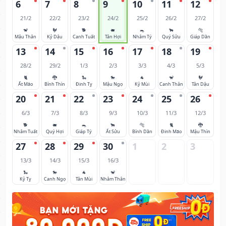
6
7
8
9
10
11
12
21/2
22/2
23/2
24/2
25/2
26/2
27/2
🐒
🐓
🐕
🐖
🐀
🐂
🐅
Mậu Thân
Kỷ Dậu
Canh Tuất
Tân Hợi
Nhâm Tý
Quý Sửu
Giáp Dần
13
14
15
16
17
18
19
28/2
29/2
1/3
2/3
3/3
4/3
5/3
🐈
🐉
🐍
🐎
🐐
🐒
🐓
Ất Mão
Bính Thìn
Đinh Tỵ
Mậu Ngọ
Kỷ Mùi
Canh Thân
Tân Dậu
20
21
22
23
24
25
26
6/3
7/3
8/3
9/3
10/3
11/3
12/3
🐕
🐖
🐀
🐂
🐅
🐈
🐉
Nhâm Tuất
Quý Hợi
Giáp Tý
Ất Sửu
Bính Dần
Đinh Mão
Mậu Thìn
27
28
29
30
1
2
3
13/3
14/3
15/3
16/3
🐍
🐎
🐐
🐒
Kỷ Tỵ
Canh Ngọ
Tân Mùi
Nhâm Thân