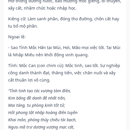
mở thông đường nước, đào mương móc giếng, đi thuyền,
xây cất, nhậm chức hoặc nhập học.
Kiêng cữ
: Làm sanh phần, đóng thọ đường, chôn cất hay
tu bổ mộ phần.
Ngoại lệ
:
- Sao Tỉnh Mộc Hãn tại Mùi, Hợi, Mão mọi việc tốt. Tại Mùi
là Nhập Miếu nên khởi động vinh quang.
Tỉnh: Mộc Can (con chim cú): Mộc tinh, sao tốt. Sự nghiệp
công danh thành đạt, thăng tiến, việc chăn nuôi và xây
cất thuận lợi vô cùng.
“Tỉnh tinh tạo tác vượng tàm điền,
Kim bảng đề danh đệ nhất tiên,
Mai táng, tu phòng kinh tốt tử,
Hốt phong tật nhập hoàng điên tuyền
Khai môn, phóng thủy chiêu tài bạch,
Ngưu mã trư dương vượng mạc cát,