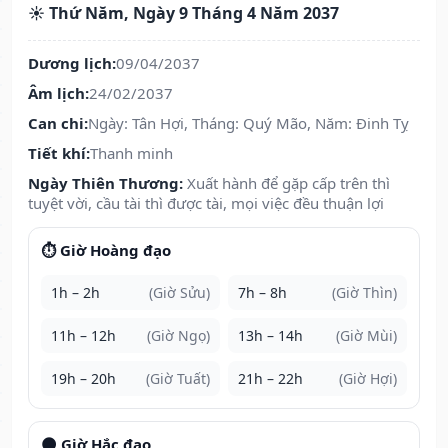
☀️ Thứ Năm, Ngày 9 Tháng 4 Năm 2037
Dương lịch:
09/04/2037
Âm lịch:
24/02/2037
Can chi:
Ngày: Tân Hợi, Tháng: Quý Mão, Năm: Đinh Tỵ
Tiết khí:
Thanh minh
Ngày Thiên Thương:
Xuất hành để gặp cấp trên thì
tuyệt vời, cầu tài thì được tài, mọi việc đều thuận lợi
⏱️ Giờ Hoàng đạo
1h – 2h
(Giờ Sửu)
7h – 8h
(Giờ Thìn)
11h – 12h
(Giờ Ngọ)
13h – 14h
(Giờ Mùi)
19h – 20h
(Giờ Tuất)
21h – 22h
(Giờ Hợi)
🌑 Giờ Hắc đạo