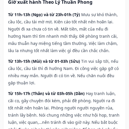
Giờ xuất hành Theo Lý Thuần Phong
Từ 11h-13h (Ngọ) và từ 23h-01h (Tý)
Mưu sự khó thành,
cầu lộc, cầu tài mờ mịt. Kiện cáo tốt nhất nên hoãn lại.
Người đi xa chưa có tin về. Mất tiền, mất của nếu đi
hướng Nam thì tìm nhanh mới thấy. Đề phòng tranh cãi,
mâu thuẫn hay miệng tiếng tầm thường. Việc làm chậm,
lâu la nhưng tốt nhất làm việc gì đều cần chắc chắn.
Từ 13h-15h (Mùi) và từ 01-03h (Sửu)
Tin vui sắp tới, nếu
cầu lộc, cầu tài thì đi hướng Nam. Đi công việc gặp gỡ có
nhiều may mắn. Người đi có tin về. Nếu chăn nuôi đều
gặp thuận lợi.
Từ 15h-17h (Thân) và từ 03h-05h (Dần)
Hay tranh luận,
cãi cọ, gây chuyện đói kém, phải đề phòng. Người ra đi
tốt nhất nên hoãn lại. Phòng người người nguyền rủa,
tránh lây bệnh. Nói chung những việc như hội họp, tranh
luận, việc quan,…nên tránh đi vào giờ này. Nếu bắt buộc