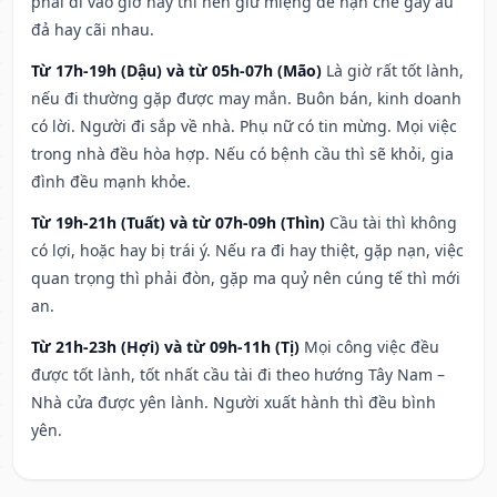
phải đi vào giờ này thì nên giữ miệng để hạn ché gây ẩu
đả hay cãi nhau.
Từ 17h-19h (Dậu) và từ 05h-07h (Mão)
Là giờ rất tốt lành,
nếu đi thường gặp được may mắn. Buôn bán, kinh doanh
có lời. Người đi sắp về nhà. Phụ nữ có tin mừng. Mọi việc
trong nhà đều hòa hợp. Nếu có bệnh cầu thì sẽ khỏi, gia
đình đều mạnh khỏe.
Từ 19h-21h (Tuất) và từ 07h-09h (Thìn)
Cầu tài thì không
có lợi, hoặc hay bị trái ý. Nếu ra đi hay thiệt, gặp nạn, việc
quan trọng thì phải đòn, gặp ma quỷ nên cúng tế thì mới
an.
Từ 21h-23h (Hợi) và từ 09h-11h (Tị)
Mọi công việc đều
được tốt lành, tốt nhất cầu tài đi theo hướng Tây Nam –
Nhà cửa được yên lành. Người xuất hành thì đều bình
yên.