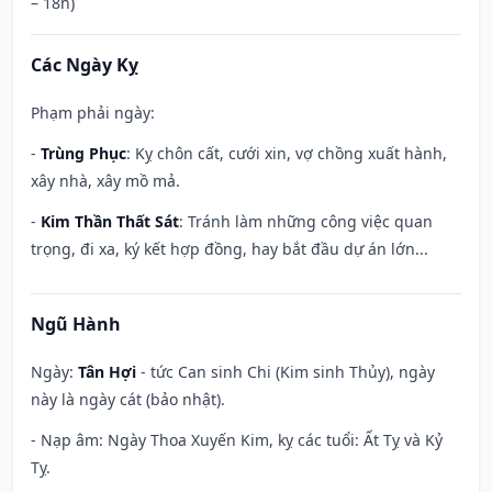
– 18h)
Các Ngày Kỵ
Phạm phải ngày:
-
Trùng Phục
: Kỵ chôn cất, cưới xin, vợ chồng xuất hành,
xây nhà, xây mồ mả.
-
Kim Thần Thất Sát
: Tránh làm những công việc quan
trọng, đi xa, ký kết hợp đồng, hay bắt đầu dự án lớn...
Ngũ Hành
Ngày:
Tân Hợi
- tức Can sinh Chi (Kim sinh Thủy), ngày
này là ngày cát (bảo nhật).
- Nạp âm: Ngày Thoa Xuyến Kim, kỵ các tuổi: Ất Tỵ và Kỷ
Tỵ.