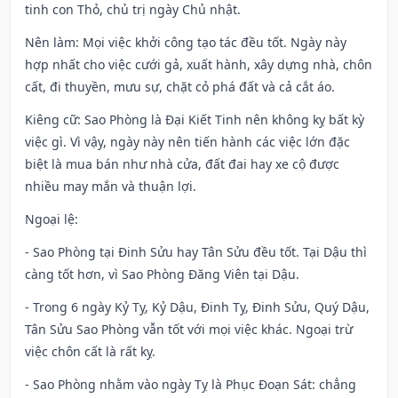
tinh con Thỏ, chủ trị ngày Chủ nhật.
Nên làm
: Mọi việc khởi công tạo tác đều tốt. Ngày này
hợp nhất cho việc cưới gả, xuất hành, xây dựng nhà, chôn
cất, đi thuyền, mưu sự, chặt cỏ phá đất và cả cắt áo.
Kiêng cữ
: Sao Phòng là Đại Kiết Tinh nên không kỵ bất kỳ
việc gì. Vì vậy, ngày này nên tiến hành các việc lớn đặc
biệt là mua bán như nhà cửa, đất đai hay xe cộ được
nhiều may mắn và thuận lợi.
Ngoại lệ
:
- Sao Phòng tại Đinh Sửu hay Tân Sửu đều tốt. Tại Dậu thì
càng tốt hơn, vì Sao Phòng Đăng Viên tại Dậu.
- Trong 6 ngày Kỷ Tỵ, Kỷ Dậu, Đinh Tỵ, Đinh Sửu, Quý Dậu,
Tân Sửu Sao Phòng vẫn tốt với mọi việc khác. Ngoại trừ
việc chôn cất là rất kỵ.
- Sao Phòng nhằm vào ngày Tỵ là Phục Đoạn Sát: chẳng