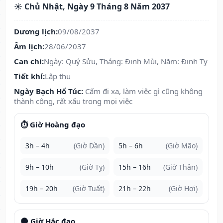
☀️ Chủ Nhật, Ngày 9 Tháng 8 Năm 2037
Dương lịch:
09/08/2037
Âm lịch:
28/06/2037
Can chi:
Ngày: Quý Sửu, Tháng: Đinh Mùi, Năm: Đinh Tỵ
Tiết khí:
Lập thu
Ngày Bạch Hổ Túc:
Cấm đi xa, làm việc gì cũng không
thành công, rất xấu trong mọi việc
⏱️ Giờ Hoàng đạo
3h – 4h
(Giờ Dần)
5h – 6h
(Giờ Mão)
9h – 10h
(Giờ Tỵ)
15h – 16h
(Giờ Thân)
19h – 20h
(Giờ Tuất)
21h – 22h
(Giờ Hợi)
🌑 Giờ Hắc đạo