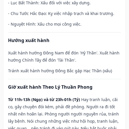
- Lục Bất Thành: Xấu đối với việc xây dựng.
- Chu Tước Hắc Đạo: Kỵ việc nhập trạch và khai trương.
- Nguyệt Hình: Xấu cho mọi công việc.
Hướng xuất hành
Xuất hành hướng Đông Nam để đón 'Hỷ Thần'. Xuất hành
hướng Chính Tây để đón 'Tài Thần'.
Tránh xuất hành hướng Đông Bắc gặp Hạc Thần (xấu)
Giờ xuất hành Theo Lý Thuần Phong
Từ 11h-13h (Ngọ) và từ 23h-01h (Tý)
Hay tranh luận, cãi
cọ, gây chuyện đói kém, phải đề phòng. Người ra đi tốt
nhất nên hoãn lại. Phòng người người nguyền rủa, tránh
lây bệnh. Nói chung những việc như hội họp, tranh luận,
việc quan,…nên tránh đi vào giờ này. Nếu bắt buộc phải