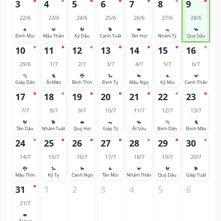
3
4
5
6
7
8
9
22/6
23/6
24/6
25/6
26/6
27/6
28/6
🐐
🐒
🐓
🐕
🐖
🐀
🐂
Đinh Mùi
Mậu Thân
Kỷ Dậu
Canh Tuất
Tân Hợi
Nhâm Tý
Quý Sửu
10
11
12
13
14
15
16
29/6
1/7
2/7
3/7
4/7
5/7
6/7
🐅
🐈
🐉
🐍
🐎
🐐
🐒
Giáp Dần
Ất Mão
Bính Thìn
Đinh Tỵ
Mậu Ngọ
Kỷ Mùi
Canh Thân
17
18
19
20
21
22
23
7/7
8/7
9/7
10/7
11/7
12/7
13/7
🐓
🐕
🐖
🐀
🐂
🐅
🐈
Tân Dậu
Nhâm Tuất
Quý Hợi
Giáp Tý
Ất Sửu
Bính Dần
Đinh Mão
24
25
26
27
28
29
30
14/7
15/7
16/7
17/7
18/7
19/7
20/7
🐉
🐍
🐎
🐐
🐒
🐓
🐕
Mậu Thìn
Kỷ Tỵ
Canh Ngọ
Tân Mùi
Nhâm Thân
Quý Dậu
Giáp Tuất
31
1
2
3
4
5
6
21/7
🐖