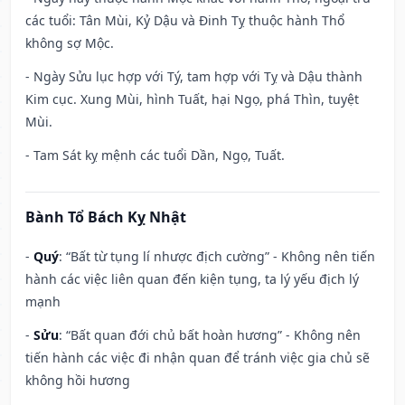
các tuổi: Tân Mùi, Kỷ Dậu và Đinh Tỵ thuộc hành Thổ
không sợ Mộc.
- Ngày Sửu lục hợp với Tý, tam hợp với Tỵ và Dậu thành
Kim cục. Xung Mùi, hình Tuất, hại Ngọ, phá Thìn, tuyệt
Mùi.
- Tam Sát kỵ mệnh các tuổi Dần, Ngọ, Tuất.
Bành Tổ Bách Kỵ Nhật
-
Quý
: “Bất từ tụng lí nhược địch cường” - Không nên tiến
hành các việc liên quan đến kiện tụng, ta lý yếu địch lý
mạnh
-
Sửu
: “Bất quan đới chủ bất hoàn hương” - Không nên
tiến hành các việc đi nhận quan để tránh việc gia chủ sẽ
không hồi hương