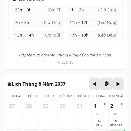
23h – 0h
(Giờ Tí)
1h – 2h
(Giờ Sửu)
7h – 8h
(Giờ Thìn)
11h – 12h
(Giờ Ngọ)
13h – 14h
(Giờ Mùi)
17h – 18h
(Giờ Dậu)
Hãy sống với đam mê, nhưng đừng để nó thiêu rụi bạn.
— Khuyết Danh
Lịch Tháng 8 Năm 2037
THỨ HAI
THỨ BA
THỨ TƯ
THỨ NĂM
THỨ SÁU
THỨ BẢY
CHỦ NHẬT
27
28
29
30
31
1
2
20/6
21/6
🐍
🐎
Ất Tỵ
Bính Ngọ