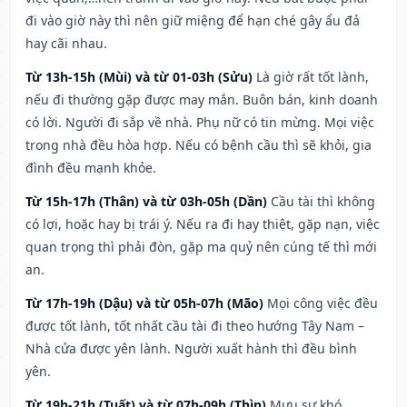
đi vào giờ này thì nên giữ miệng để hạn ché gây ẩu đả
hay cãi nhau.
Từ 13h-15h (Mùi) và từ 01-03h (Sửu)
Là giờ rất tốt lành,
nếu đi thường gặp được may mắn. Buôn bán, kinh doanh
có lời. Người đi sắp về nhà. Phụ nữ có tin mừng. Mọi việc
trong nhà đều hòa hợp. Nếu có bệnh cầu thì sẽ khỏi, gia
đình đều mạnh khỏe.
Từ 15h-17h (Thân) và từ 03h-05h (Dần)
Cầu tài thì không
có lợi, hoặc hay bị trái ý. Nếu ra đi hay thiệt, gặp nạn, việc
quan trọng thì phải đòn, gặp ma quỷ nên cúng tế thì mới
an.
Từ 17h-19h (Dậu) và từ 05h-07h (Mão)
Mọi công việc đều
được tốt lành, tốt nhất cầu tài đi theo hướng Tây Nam –
Nhà cửa được yên lành. Người xuất hành thì đều bình
yên.
Từ 19h-21h (Tuất) và từ 07h-09h (Thìn)
Mưu sự khó