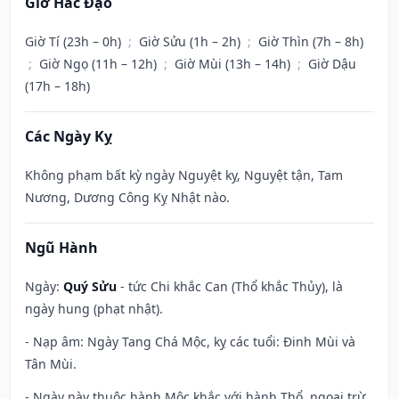
Giờ Hắc Đạo
Giờ Tí (23h – 0h)
;
Giờ Sửu (1h – 2h)
;
Giờ Thìn (7h – 8h)
;
Giờ Ngọ (11h – 12h)
;
Giờ Mùi (13h – 14h)
;
Giờ Dậu
(17h – 18h)
Các Ngày Kỵ
Không phạm bất kỳ ngày Nguyệt kỵ, Nguyệt tận, Tam
Nương, Dương Công Kỵ Nhật nào.
Ngũ Hành
Ngày:
Quý Sửu
- tức Chi khắc Can (Thổ khắc Thủy), là
ngày hung (phạt nhật).
- Nạp âm: Ngày Tang Chá Mộc, kỵ các tuổi: Đinh Mùi và
Tân Mùi.
- Ngày này thuộc hành Mộc khắc với hành Thổ, ngoại trừ