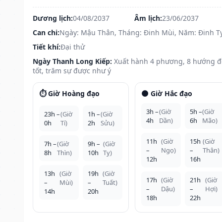
Dương lịch:
04/08/2037
Âm lịch:
23/06/2037
Can chi:
Ngày: Mậu Thân, Tháng: Đinh Mùi, Năm: Đinh T
Tiết khí:
Đại thử
Ngày Thanh Long Kiếp:
Xuất hành 4 phương, 8 hướng 
tốt, trăm sự được như ý
⏱️ Giờ Hoàng đạo
🌑 Giờ Hắc đạo
3h –
(Giờ
5h –
(Giờ
23h –
(Giờ
1h –
(Giờ
4h
Dần)
6h
Mão)
0h
Tí)
2h
Sửu)
11h
(Giờ
15h
(Giờ
7h –
(Giờ
9h –
(Giờ
–
Ngọ)
–
Thân)
8h
Thìn)
10h
Tỵ)
12h
16h
13h
(Giờ
19h
(Giờ
17h
(Giờ
21h
(Giờ
–
Mùi)
–
Tuất)
–
Dậu)
–
Hợi)
14h
20h
18h
22h