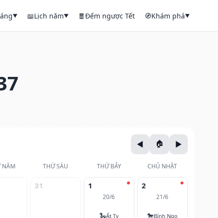
háng
📖
Lịch năm
🧧
Đếm ngược Tết
🧭
Khám phá
▼
▼
▼
37
 NĂM
THỨ SÁU
THỨ BẢY
CHỦ NHẬT
31
1
2
20/6
21/6
🐍
🐎
Ất Tỵ
Bính Ngọ