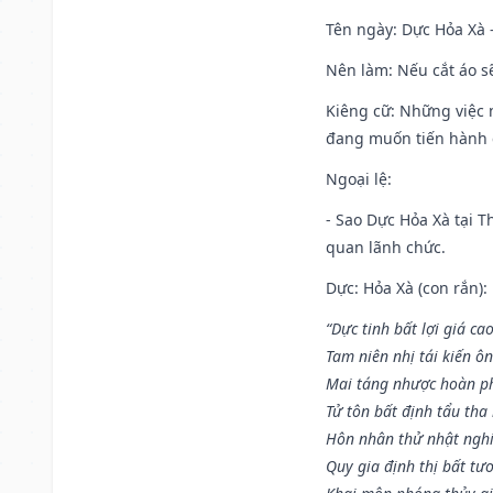
Tên ngày
: Dực Hỏa Xà 
Nên làm
: Nếu cắt áo s
Kiêng cữ
: Những việc 
đang muốn tiến hành c
Ngoại lệ
:
- Sao Dực Hỏa Xà tại Th
quan lãnh chức.
Dực: Hỏa Xà (con rắn):
“Dực tinh bất lợi giá ca
Tam niên nhị tái kiến ô
Mai táng nhược hoàn p
Tử tôn bất định tẩu tha
Hôn nhân thử nhật nghi 
Quy gia định thị bất tư