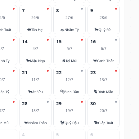
7
8
9
5/6
26/6
27/6
28/6
🐖
🐀
🐂
nh Tuất
Tân Hợi
Nhâm Tý
Quý Sửu
14
15
16
3/7
4/7
5/7
6/7
🐎
🐐
🐒
inh Tỵ
Mậu Ngọ
Kỷ Mùi
Canh Thân
21
22
23
0/7
11/7
12/7
13/7
🐂
🐅
🐈
iáp Tý
Ất Sửu
Bính Dần
Đinh Mão
28
29
30
7/7
18/7
19/7
20/7
🐒
🐓
🐕
ân Mùi
Nhâm Thân
Quý Dậu
Giáp Tuất
4
5
6