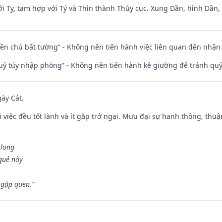
i Tỵ, tam hợp với Tý và Thìn thành Thủy cục. Xung Dần, hình Dần, h
điền chủ bất tường” - Không nên tiến hành việc liên quan đến nhậ
quỷ túy nhập phòng” - Không nên tiến hành kê giường để tránh q
gày Cát.
 việc đều tốt lành và ít gặp trở ngại. Mưu đại sự hanh thông, thuậ
 long
 quẻ này
 gặp quen.”