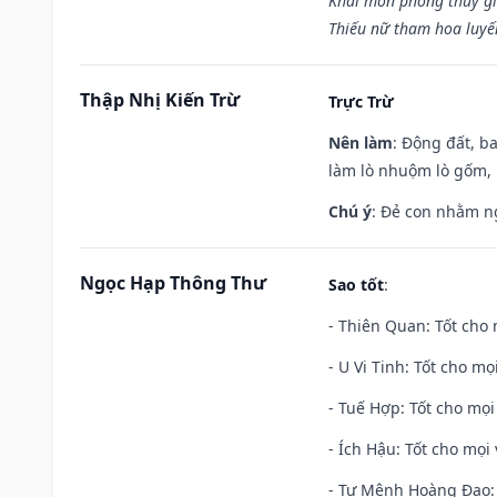
Khai môn phóng thủy gi
Thiếu nữ tham hoa luyế
Thập Nhị Kiến Trừ
Trực Trừ
Nên làm
: Động đất, b
làm lò nhuộm lò gốm,
Chú ý
: Đẻ con nhằm n
Ngọc Hạp Thông Thư
Sao tốt
:
- Thiên Quan: Tốt cho 
- U Vi Tinh: Tốt cho mọi
- Tuế Hợp: Tốt cho mọi 
- Ích Hậu: Tốt cho mọi 
- Tư Mệnh Hoàng Đạo: 