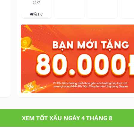
21/7
🐖
Ất Hợi
XEM TỐT XẤU NGÀY 4 THÁNG 8