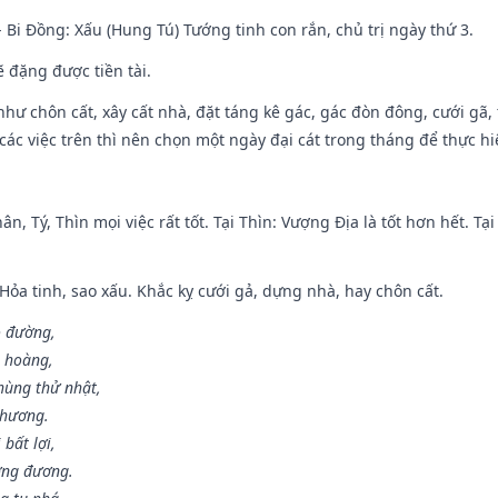
- Bi Đồng: Xấu (Hung Tú) Tướng tinh con rắn, chủ trị ngày thứ 3.
ẽ đặng được tiền tài.
như chôn cất, xây cất nhà, đặt táng kê gác, gác đòn đông, cưới gã, t
ác việc trên thì nên chọn một ngày đại cát trong tháng để thực hi
ân, Tý, Thìn mọi việc rất tốt. Tại Thìn: Vượng Địa là tốt hơn hết. T
 Hỏa tinh, sao xấu. Khắc kỵ cưới gả, dựng nhà, hay chôn cất.
o đường,
n hoàng,
hùng thử nhật,
 hương.
bất lợi,
ơng đương.