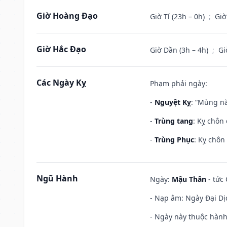
Giờ Hoàng Đạo
Giờ Tí (23h – 0h)
;
Giờ
Giờ Hắc Đạo
Giờ Dần (3h – 4h)
;
Gi
Các Ngày Kỵ
Phạm phải ngày:
-
Nguyệt Kỵ
: “Mùng nă
-
Trùng tang
: Kỵ chôn
-
Trùng Phục
: Kỵ chôn
Ngũ Hành
Ngày:
Mậu Thân
- tức 
- Nạp âm: Ngày Đại Dị
- Ngày này thuộc hành