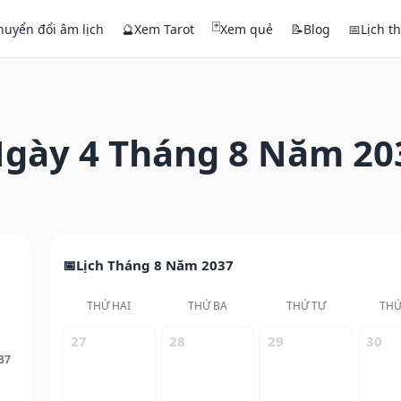
🃏
huyển đổi âm lịch
🔮
Xem Tarot
Xem quẻ
📝
Blog
📅
Lịch t
gày 4 Tháng 8 Năm 20
Lịch Tháng 8 Năm 2037
THỨ HAI
THỨ BA
THỨ TƯ
THỨ
27
28
29
30
37