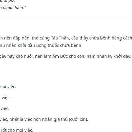
a tu phá,
n ngoại lang.”
an nền đắp nền, thờ cúng Táo Thần, cầu thầy chữa bệnh bằng cách
 nữ nhân khởi đầu uống thuốc chữa bệnh.
gày này khó nuôi, nên làm Âm Đức cho con, nam nhân kỵ khởi đầu
mọi việc.
 việc.
việc.
việc, nhất là việc hôn nhân giá thú (cưới xin).
Tốt cho mọi việc.