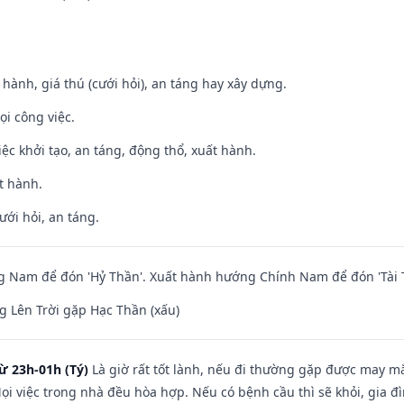
t hành, giá thú (cưới hỏi), an táng hay xây dựng.
ọi công việc.
việc khởi tạo, an táng, động thổ, xuất hành.
t hành.
ưới hỏi, an táng.
 Nam để đón 'Hỷ Thần'. Xuất hành hướng Chính Nam để đón 'Tài 
 Lên Trời gặp Hạc Thần (xấu)
ừ 23h-01h (Tý)
Là giờ rất tốt lành, nếu đi thường gặp được may mắ
ọi việc trong nhà đều hòa hợp. Nếu có bệnh cầu thì sẽ khỏi, gia 