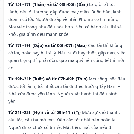
Từ 15h-17h (Thân) và từ 03h-05h (Dần)
Là giờ rất tốt
lành, nếu đi thường gặp được may mắn. Buôn bán, kinh
doanh có lời. Người đi sắp về nhà. Phụ nữ có tin mừng.
Mọi việc trong nhà đều hòa hợp. Nếu có bệnh cầu thì sẽ
khỏi, gia đình đều mạnh khỏe.
Từ 17h-19h (Dậu) và từ 05h-07h (Mão)
Cầu tài thì không
có lợi, hoặc hay bị trái ý. Nếu ra đi hay thiệt, gặp nạn, việc
quan trọng thì phải đòn, gặp ma quỷ nên cúng tế thì mới
an.
Từ 19h-21h (Tuất) và từ 07h-09h (Thìn)
Mọi công việc đều
được tốt lành, tốt nhất cầu tài đi theo hướng Tây Nam –
Nhà cửa được yên lành. Người xuất hành thì đều bình
yên.
Từ 21h-23h (Hợi) và từ 09h-11h (Tị)
Mưu sự khó thành,
cầu lộc, cầu tài mờ mịt. Kiện cáo tốt nhất nên hoãn lại.
Người đi xa chưa có tin về. Mất tiền, mất của nếu đi