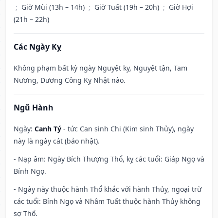
;
Giờ Mùi (13h – 14h)
;
Giờ Tuất (19h – 20h)
;
Giờ Hợi
(21h – 22h)
Các Ngày Kỵ
Không phạm bất kỳ ngày Nguyệt kỵ, Nguyệt tận, Tam
Nương, Dương Công Kỵ Nhật nào.
Ngũ Hành
Ngày:
Canh Tý
- tức Can sinh Chi (Kim sinh Thủy), ngày
này là ngày cát (bảo nhật).
- Nạp âm: Ngày Bích Thượng Thổ, kỵ các tuổi: Giáp Ngọ và
Bính Ngọ.
- Ngày này thuộc hành Thổ khắc với hành Thủy, ngoại trừ
các tuổi: Bính Ngọ và Nhâm Tuất thuộc hành Thủy không
sợ Thổ.