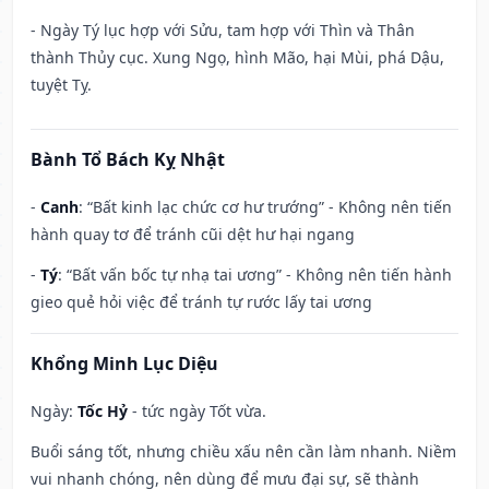
- Ngày Tý lục hợp với Sửu, tam hợp với Thìn và Thân
thành Thủy cục. Xung Ngọ, hình Mão, hại Mùi, phá Dậu,
tuyệt Tỵ.
Bành Tổ Bách Kỵ Nhật
-
Canh
: “Bất kinh lạc chức cơ hư trướng” - Không nên tiến
hành quay tơ để tránh cũi dệt hư hại ngang
-
Tý
: “Bất vấn bốc tự nhạ tai ương” - Không nên tiến hành
gieo quẻ hỏi việc để tránh tự rước lấy tai ương
Khổng Minh Lục Diệu
Ngày:
Tốc Hỷ
- tức ngày Tốt vừa.
Buổi sáng tốt, nhưng chiều xấu nên cần làm nhanh. Niềm
vui nhanh chóng, nên dùng để mưu đại sự, sẽ thành