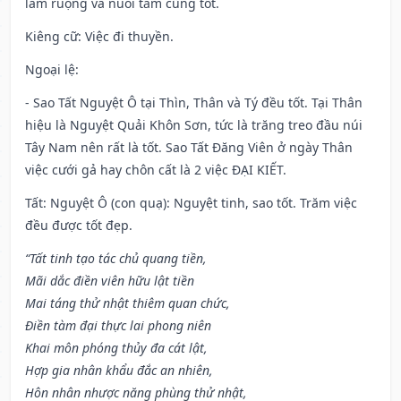
làm ruộng và nuôi tằm cũng tốt.
Kiêng cữ
: Việc đi thuyền.
Ngoại lệ
:
- Sao Tất Nguyệt Ô tại Thìn, Thân và Tý đều tốt. Tại Thân
hiệu là Nguyệt Quải Khôn Sơn, tức là trăng treo đầu núi
Tây Nam nên rất là tốt. Sao Tất Đăng Viên ở ngày Thân
việc cưới gả hay chôn cất là 2 việc ĐẠI KIẾT.
Tất: Nguyệt Ô (con quạ): Nguyệt tinh, sao tốt. Trăm việc
đều được tốt đẹp.
“Tất tinh tạo tác chủ quang tiền,
Mãi dắc điền viên hữu lật tiền
Mai táng thử nhật thiêm quan chức,
Điền tàm đại thực lai phong niên
Khai môn phóng thủy đa cát lật,
Hợp gia nhân khẩu đắc an nhiên,
Hôn nhân nhược năng phùng thử nhật,