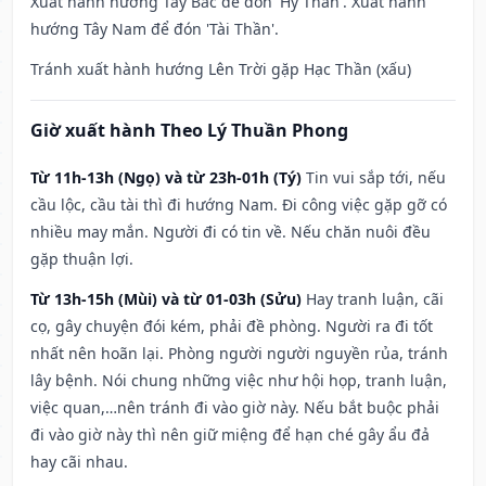
Xuất hành hướng Tây Bắc để đón 'Hỷ Thần'. Xuất hành
hướng Tây Nam để đón 'Tài Thần'.
Tránh xuất hành hướng Lên Trời gặp Hạc Thần (xấu)
Giờ xuất hành Theo Lý Thuần Phong
Từ 11h-13h (Ngọ) và từ 23h-01h (Tý)
Tin vui sắp tới, nếu
cầu lộc, cầu tài thì đi hướng Nam. Đi công việc gặp gỡ có
nhiều may mắn. Người đi có tin về. Nếu chăn nuôi đều
gặp thuận lợi.
Từ 13h-15h (Mùi) và từ 01-03h (Sửu)
Hay tranh luận, cãi
cọ, gây chuyện đói kém, phải đề phòng. Người ra đi tốt
nhất nên hoãn lại. Phòng người người nguyền rủa, tránh
lây bệnh. Nói chung những việc như hội họp, tranh luận,
việc quan,…nên tránh đi vào giờ này. Nếu bắt buộc phải
đi vào giờ này thì nên giữ miệng để hạn ché gây ẩu đả
hay cãi nhau.