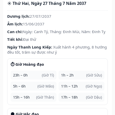
☀️ Thứ Hai, Ngày 27 Tháng 7 Năm 2037
Dương lịch:
27/07/2037
Âm lịch:
15/06/2037
Can chi:
Ngày: Canh Tý, Tháng: Đinh Mùi, Năm: Đinh Tỵ
Tiết khí:
Đại thử
Ngày Thanh Long Kiếp:
Xuất hành 4 phương, 8 hướng
đều tốt, trăm sự được như ý
⏱️ Giờ Hoàng đạo
23h – 0h
(Giờ Tí)
1h – 2h
(Giờ Sửu)
5h – 6h
(Giờ Mão)
11h – 12h
(Giờ Ngọ)
15h – 16h
(Giờ Thân)
17h – 18h
(Giờ Dậu)
🌑 Giờ Hắc đạo