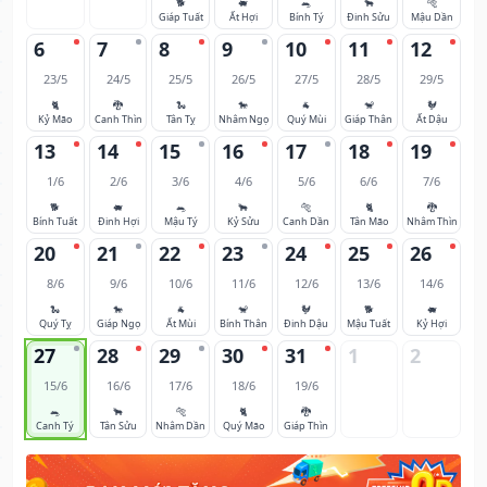
🐕
🐖
🐀
🐂
🐅
Giáp Tuất
Ất Hợi
Bính Tý
Đinh Sửu
Mậu Dần
6
7
8
9
10
11
12
23/5
24/5
25/5
26/5
27/5
28/5
29/5
🐈
🐉
🐍
🐎
🐐
🐒
🐓
Kỷ Mão
Canh Thìn
Tân Tỵ
Nhâm Ngọ
Quý Mùi
Giáp Thân
Ất Dậu
13
14
15
16
17
18
19
1/6
2/6
3/6
4/6
5/6
6/6
7/6
🐕
🐖
🐀
🐂
🐅
🐈
🐉
Bính Tuất
Đinh Hợi
Mậu Tý
Kỷ Sửu
Canh Dần
Tân Mão
Nhâm Thìn
20
21
22
23
24
25
26
8/6
9/6
10/6
11/6
12/6
13/6
14/6
🐍
🐎
🐐
🐒
🐓
🐕
🐖
Quý Tỵ
Giáp Ngọ
Ất Mùi
Bính Thân
Đinh Dậu
Mậu Tuất
Kỷ Hợi
27
28
29
30
31
1
2
15/6
16/6
17/6
18/6
19/6
🐀
🐂
🐅
🐈
🐉
Canh Tý
Tân Sửu
Nhâm Dần
Quý Mão
Giáp Thìn