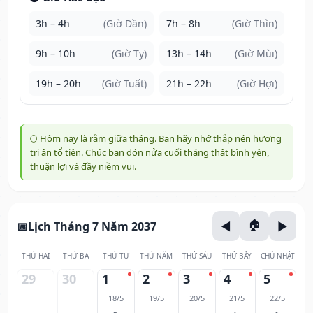
3h – 4h
(Giờ Dần)
7h – 8h
(Giờ Thìn)
9h – 10h
(Giờ Tỵ)
13h – 14h
(Giờ Mùi)
19h – 20h
(Giờ Tuất)
21h – 22h
(Giờ Hợi)
🌕 Hôm nay là rằm giữa tháng. Bạn hãy nhớ thắp nén hương
tri ân tổ tiên. Chúc bạn đón nửa cuối tháng thật bình yên,
thuận lợi và đầy niềm vui.
Lịch Tháng 7 Năm 2037
THỨ HAI
THỨ BA
THỨ TƯ
THỨ NĂM
THỨ SÁU
THỨ BẢY
CHỦ NHẬT
29
30
1
2
3
4
5
18/5
19/5
20/5
21/5
22/5