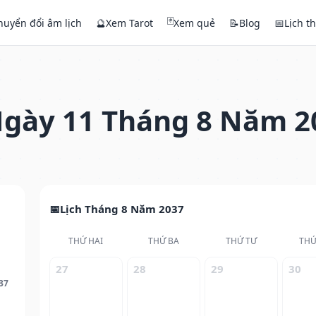
🃏
huyển đổi âm lịch
🔮
Xem Tarot
Xem quẻ
📝
Blog
📅
Lịch t
gày 11 Tháng 8 Năm 2
Lịch Tháng 8 Năm 2037
THỨ HAI
THỨ BA
THỨ TƯ
THỨ
27
28
29
30
37