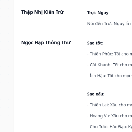
Thập Nhị Kiến Trừ
Trực Nguy
Nói đến Trực Nguy là 
Ngọc Hạp Thông Thư
Sao tốt
:
- Thiên Phúc: Tốt cho m
- Cát Khánh: Tốt cho mọ
- Ích Hậu: Tốt cho mọi 
Sao xấu
:
- Thiên Lại: Xấu cho mọ
- Hoang Vu: Xấu cho m
- Chu Tước Hắc Đạo: Kỵ