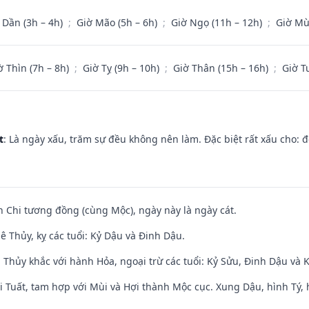
 Dần (3h – 4h)
;
Giờ Mão (5h – 6h)
;
Giờ Ngọ (11h – 12h)
;
Giờ Mù
ờ Thìn (7h – 8h)
;
Giờ Tỵ (9h – 10h)
;
Giờ Thân (15h – 16h)
;
Giờ T
t
: Là ngày xấu, trăm sự đều không nên làm. Đặc biệt rất xấu cho: đ
n Chi tương đồng (cùng Mộc), ngày này là ngày cát.
 Thủy, kỵ các tuổi: Kỷ Dậu và Đinh Dậu.
 Thủy khắc với hành Hỏa, ngoại trừ các tuổi: Kỷ Sửu, Đinh Dậu và
 Tuất, tam hợp với Mùi và Hợi thành Mộc cục. Xung Dậu, hình Tý, 