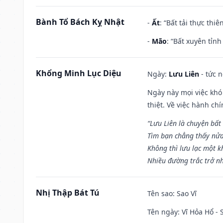
Bành Tổ Bách Kỵ Nhật
-
Ất
: “Bất tải thực th
-
Mão
: “Bất xuyên tỉn
Khổng Minh Lục Diệu
Ngày:
Lưu Liên
- tức 
Ngày này mọi việc khó
thiệt. Về việc hành ch
“Lưu Liên là chuyện bất
Tìm bạn chẳng thấy nử
Không thì lưu lạc một k
Nhiều đường trắc trở nh
Nhị Thập Bát Tú
Tên sao
: Sao Vĩ
Tên ngày
: Vĩ Hỏa Hổ -