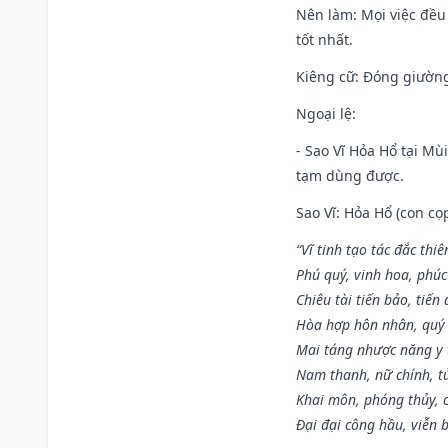
Nên làm
: Mọi việc đều
tốt nhất.
Kiêng cữ
: Đóng giường
Ngoại lệ
:
- Sao Vĩ Hỏa Hổ tại Mù
tạm dùng được.
Sao Vĩ: Hỏa Hổ (con cọ
“Vĩ tinh tạo tác đắc thiê
Phú quý, vinh hoa, phúc
Chiêu tài tiến bảo, tiến 
Hòa hợp hôn nhân, quý 
Mai táng nhược năng y 
Nam thanh, nữ chính, t
Khai môn, phóng thủy, c
Đại đại công hầu, viễn 