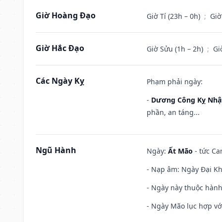
Giờ Hoàng Đạo
Giờ Tí (23h – 0h)
;
Giờ
Giờ Hắc Đạo
Giờ Sửu (1h – 2h)
;
Gi
Các Ngày Kỵ
Phạm phải ngày:
-
Dương Công Kỵ Nhậ
phần, an táng...
Ngũ Hành
Ngày:
Ất Mão
- tức Ca
- Nạp âm: Ngày Đại Khê
- Ngày này thuộc hành
- Ngày Mão lục hợp với