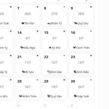
7
8
9
5/6
26/6
27/6
28/6
🐖
🐀
🐂
nh Tuất
Tân Hợi
Nhâm Tý
Quý Sửu
14
15
16
3/7
4/7
5/7
6/7
🐎
🐐
🐒
inh Tỵ
Mậu Ngọ
Kỷ Mùi
Canh Thân
21
22
23
0/7
11/7
12/7
13/7
🐂
🐅
🐈
iáp Tý
Ất Sửu
Bính Dần
Đinh Mão
28
29
30
7/7
18/7
19/7
20/7
🐒
🐓
🐕
ân Mùi
Nhâm Thân
Quý Dậu
Giáp Tuất
4
5
6