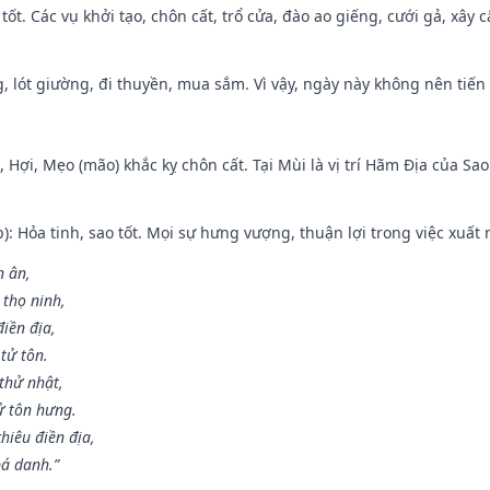
 tốt. Các vụ khởi tạo, chôn cất, trổ cửa, đào ao giếng, cưới gả, xây 
, lót giường, đi thuyền, mua sắm. Vì vậy, ngày này không nên tiến
i, Hợi, Mẹo (mão) khắc kỵ chôn cất. Tại Mùi là vị trí Hãm Địa của S
p): Hỏa tinh, sao tốt. Mọi sự hưng vượng, thuận lợi trong việc xuất 
n ân,
 thọ ninh,
điền địa,
tử tôn.
thử nhật,
ử tôn hưng.
hiêu điền địa,
bá danh.”