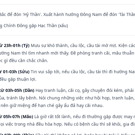
ắc để đón 'Hỷ Thần'. Xuất hành hướng Đông Nam để đón 'Tài Thần
g Chính Đông gặp Hạc Thần (xấu)
ừ 23h-01h (Tý)
Mưu sự khó thành, cầu lộc, cầu tài mờ mịt. Kiện cáo
hướng Nam thì tìm nhanh mới thấy. Đề phòng tranh cãi, mâu thuẫn
ệc gì đều cần chắc chắn.
ừ 01-03h (Sửu)
Tin vui sắp tới, nếu cầu lộc, cầu tài thì đi hướng 
đều gặp thuận lợi.
từ 03h-05h (Dần)
Hay tranh luận, cãi cọ, gây chuyện đói kém, phải
a, tránh lây bệnh. Nói chung những việc như hội họp, tranh luận,
ì nên giữ miệng để hạn ché gây ẩu đả hay cãi nhau.
từ 05h-07h (Mão)
Là giờ rất tốt lành, nếu đi thường gặp được may 
ọi việc trong nhà đều hòa hợp. Nếu có bệnh cầu thì sẽ khỏi, gia 