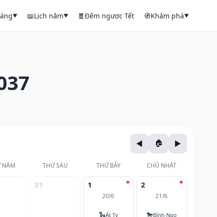
háng
📖
Lịch năm
🧧
Đếm ngược Tết
🧭
Khám phá
▼
▼
▼
037
 NĂM
THỨ SÁU
THỨ BẢY
CHỦ NHẬT
31
1
2
20/6
21/6
🐍
🐎
Ất Tỵ
Bính Ngọ