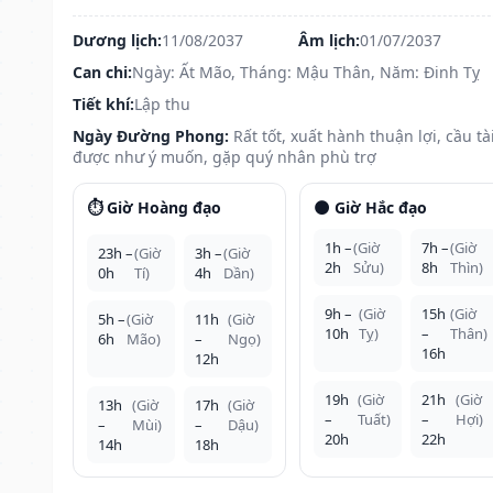
Dương lịch:
11/08/2037
Âm lịch:
01/07/2037
Can chi:
Ngày: Ất Mão, Tháng: Mậu Thân, Năm: Đinh Tỵ
Tiết khí:
Lập thu
Ngày Đường Phong:
Rất tốt, xuất hành thuận lợi, cầu tà
được như ý muốn, gặp quý nhân phù trợ
⏱️ Giờ Hoàng đạo
🌑 Giờ Hắc đạo
1h –
(Giờ
7h –
(Giờ
23h –
(Giờ
3h –
(Giờ
2h
Sửu)
8h
Thìn)
0h
Tí)
4h
Dần)
9h –
(Giờ
15h
(Giờ
5h –
(Giờ
11h
(Giờ
10h
Tỵ)
–
Thân)
6h
Mão)
–
Ngọ)
16h
12h
19h
(Giờ
21h
(Giờ
13h
(Giờ
17h
(Giờ
–
Tuất)
–
Hợi)
–
Mùi)
–
Dậu)
20h
22h
14h
18h