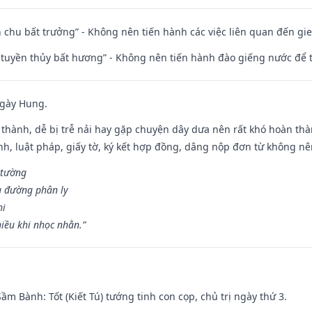
iên chu bất trưởng” - Không nên tiến hành các việc liên quan đến g
h tuyền thủy bất hương” - Không nên tiến hành đào giếng nước để
ngày Hung.
 thành, dễ bị trễ nải hay gặp chuyện dây dưa nên rất khó hoàn th
ính, luật pháp, giấy tờ, ký kết hợp đồng, dâng nộp đơn từ không nên
 tường
a đường phân ly
hi
iều khi nhọc nhằn.”
 Sầm Bành: Tốt (Kiết Tú) tướng tinh con cọp, chủ trị ngày thứ 3.