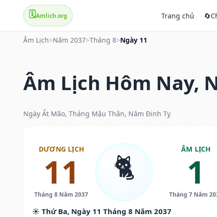
🗓️
Trang chủ
🔄
C
Amlich.org
Âm Lịch
>
Năm 2037
>
Tháng 8
>
Ngày 11
Âm Lịch Hôm Nay, N
Ngày Ất Mão, Tháng Mậu Thân, Năm Đinh Tỵ
DƯƠNG LỊCH
ÂM LỊCH
🐈
11
1
Tháng 8 Năm 2037
Tháng 7 Năm 20
☀️ Thứ Ba, Ngày 11 Tháng 8 Năm 2037