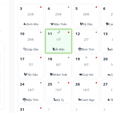
3
4
5
6
22/6
23/6
24/6
2
🐐
🐒
🐓
🐕
Đinh Mùi
Mậu Thân
Kỷ Dậu
Ca
i
🌙
10
11
12
13
29/6
1/7
2/7
🐅
🐈
🐉
🐍
Giáp Dần
Ất Mão
Bính Thìn
Đ
⭐
17
18
19
20
7/7
8/7
9/7
1
🐓
🐕
🐖
🐀
Tân Dậu
Nhâm Tuất
Quý Hợi
G
⭐
24
25
26
27
14/7
15/7
16/7
1
🐉
🐍
🐎
🐐
Mậu Thìn
Kỷ Tỵ
Canh Ngọ
T
31
1
2
3