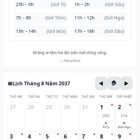
23h – 0h
(Giờ Tí)
1h – 2h
(Giờ Sửu)
7h – 8h
(Giờ Thìn)
11h – 12h
(Giờ Ngọ)
13h – 14h
(Giờ Mùi)
17h – 18h
(Giờ Dậu)
Không ai tắm hai lần trên một dòng sông.
— Heraclitus
Lịch Tháng 8 Năm 2037
THỨ HAI
THỨ BA
THỨ TƯ
THỨ NĂM
THỨ SÁU
THỨ BẢY
CHỦ NHẬT
27
28
29
30
31
1
2
20/6
21/6
🐍
🐎
Ất Tỵ
Bính Ngọ
3
4
5
6
7
8
9