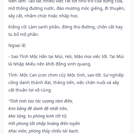
Nên làm
: Tạo tác nhiều việc rất tốt như trổ cửa dựng cửa,
mở thông đường nước, đào mương móc giếng, đi thuyền,
xây cất, nhậm chức hoặc nhập học.
Kiêng cữ
: Làm sanh phần, đóng thọ đường, chôn cất hay
tu bổ mộ phần.
Ngoại lệ
:
- Sao Tỉnh Mộc Hãn tại Mùi, Hợi, Mão mọi việc tốt. Tại Mùi
là Nhập Miếu nên khởi động vinh quang.
Tỉnh: Mộc Can (con chim cú): Mộc tinh, sao tốt. Sự nghiệp
công danh thành đạt, thăng tiến, việc chăn nuôi và xây
cất thuận lợi vô cùng.
“Tỉnh tinh tạo tác vượng tàm điền,
Kim bảng đề danh đệ nhất tiên,
Mai táng, tu phòng kinh tốt tử,
Hốt phong tật nhập hoàng điên tuyền
Khai môn, phóng thủy chiêu tài bạch,