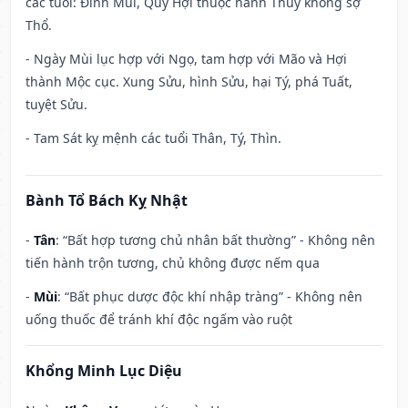
các tuổi: Đinh Mùi, Quý Hợi thuộc hành Thủy không sợ
Thổ.
- Ngày Mùi lục hợp với Ngọ, tam hợp với Mão và Hợi
thành Mộc cục. Xung Sửu, hình Sửu, hại Tý, phá Tuất,
tuyệt Sửu.
- Tam Sát kỵ mệnh các tuổi Thân, Tý, Thìn.
Bành Tổ Bách Kỵ Nhật
-
Tân
: “Bất hợp tương chủ nhân bất thường” - Không nên
tiến hành trộn tương, chủ không được nếm qua
-
Mùi
: “Bất phục dược độc khí nhập tràng” - Không nên
uống thuốc để tránh khí độc ngấm vào ruột
Khổng Minh Lục Diệu