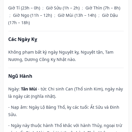
Giờ Tí (23h – 0h)
;
Giờ Sửu (1h – 2h)
;
Giờ Thìn (7h – 8h)
;
Giờ Ngọ (11h – 12h)
;
Giờ Mùi (13h – 14h)
;
Giờ Dậu
(17h – 18h)
Các Ngày Kỵ
Không phạm bất kỳ ngày Nguyệt kỵ, Nguyệt tận, Tam
Nương, Dương Công Kỵ Nhật nào.
Ngũ Hành
Ngày:
Tân Mùi
- tức Chi sinh Can (Thổ sinh Kim), ngày này
là ngày cát (nghĩa nhật).
- Nạp âm: Ngày Lộ Bàng Thổ, kỵ các tuổi: Ất Sửu và Đinh
Sửu.
- Ngày này thuộc hành Thổ khắc với hành Thủy, ngoại trừ