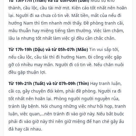
Từ 15h-17h (Thân) và từ 03h-05h (Dần)
Mưu sự khó
thành, cầu lộc, cầu tài mờ mịt. Kiện cáo tốt nhất nên hoãn
lại. Người đi xa chưa có tin về. Mất tiền, mất của nếu đi
hướng Nam thì tìm nhanh mới thấy. Đề phòng tranh cãi,
mâu thuẫn hay miệng tiếng tầm thường. Việc làm chậm,
lâu la nhưng tốt nhất làm việc gì đều cần chắc chắn.
Từ 17h-19h (Dậu) và từ 05h-07h (Mão)
Tin vui sắp tới,
nếu cầu lộc, cầu tài thì đi hướng Nam. Đi công việc gặp
gỡ có nhiều may mắn. Người đi có tin về. Nếu chăn nuôi
đều gặp thuận lợi.
Từ 19h-21h (Tuất) và từ 07h-09h (Thìn)
Hay tranh luận,
cãi cọ, gây chuyện đói kém, phải đề phòng. Người ra đi
tốt nhất nên hoãn lại. Phòng người người nguyền rủa,
tránh lây bệnh. Nói chung những việc như hội họp, tranh
luận, việc quan,…nên tránh đi vào giờ này. Nếu bắt buộc
phải đi vào giờ này thì nên giữ miệng để hạn ché gây ẩu
đả hay cãi nhau.