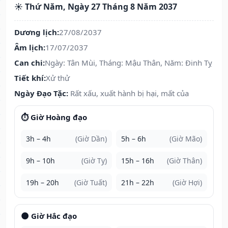
☀️ Thứ Năm, Ngày 27 Tháng 8 Năm 2037
Dương lịch:
27/08/2037
Âm lịch:
17/07/2037
Can chi:
Ngày: Tân Mùi, Tháng: Mậu Thân, Năm: Đinh Tỵ
Tiết khí:
Xử thử
Ngày Đạo Tặc:
Rất xấu, xuất hành bị hại, mất của
⏱️ Giờ Hoàng đạo
3h – 4h
(Giờ Dần)
5h – 6h
(Giờ Mão)
9h – 10h
(Giờ Tỵ)
15h – 16h
(Giờ Thân)
19h – 20h
(Giờ Tuất)
21h – 22h
(Giờ Hợi)
🌑 Giờ Hắc đạo