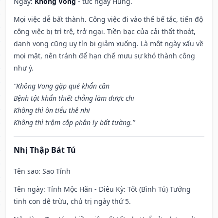
Ngày:
Không Vong
- tức ngày Hung.
Mọi việc dễ bất thành. Công việc đi vào thế bế tắc, tiến độ
công việc bị trì trệ, trở ngại. Tiền bạc của cải thất thoát,
danh vọng cũng uy tín bị giảm xuống. Là một ngày xấu về
mọi mặt, nên tránh để hạn chế mưu sự khó thành công
như ý.
“Không Vong gặp quẻ khẩn cần
Bệnh tật khẩn thiết chẳng làm được chi
Không thì ôn tiểu thê nhi
Không thì trộm cắp phân ly bất tường.”
Nhị Thập Bát Tú
Tên sao
: Sao Tỉnh
Tên ngày
: Tỉnh Mộc Hãn - Diêu Kỳ: Tốt (Bình Tú) Tướng
tinh con dê trừu, chủ trị ngày thứ 5.