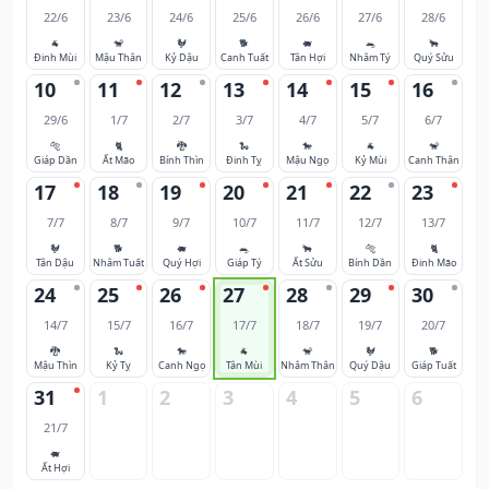
22/6
23/6
24/6
25/6
26/6
27/6
28/6
🐐
🐒
🐓
🐕
🐖
🐀
🐂
Đinh Mùi
Mậu Thân
Kỷ Dậu
Canh Tuất
Tân Hợi
Nhâm Tý
Quý Sửu
10
11
12
13
14
15
16
29/6
1/7
2/7
3/7
4/7
5/7
6/7
🐅
🐈
🐉
🐍
🐎
🐐
🐒
Giáp Dần
Ất Mão
Bính Thìn
Đinh Tỵ
Mậu Ngọ
Kỷ Mùi
Canh Thân
17
18
19
20
21
22
23
7/7
8/7
9/7
10/7
11/7
12/7
13/7
🐓
🐕
🐖
🐀
🐂
🐅
🐈
Tân Dậu
Nhâm Tuất
Quý Hợi
Giáp Tý
Ất Sửu
Bính Dần
Đinh Mão
24
25
26
27
28
29
30
14/7
15/7
16/7
17/7
18/7
19/7
20/7
🐉
🐍
🐎
🐐
🐒
🐓
🐕
Mậu Thìn
Kỷ Tỵ
Canh Ngọ
Tân Mùi
Nhâm Thân
Quý Dậu
Giáp Tuất
31
1
2
3
4
5
6
21/7
🐖
Ất Hợi