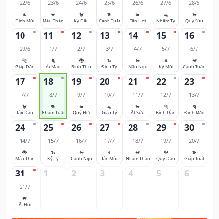
22/6
23/6
24/6
25/6
26/6
27/6
28/6
🐐
🐒
🐓
🐕
🐖
🐀
🐂
Đinh Mùi
Mậu Thân
Kỷ Dậu
Canh Tuất
Tân Hợi
Nhâm Tý
Quý Sửu
10
11
12
13
14
15
16
29/6
1/7
2/7
3/7
4/7
5/7
6/7
🐅
🐈
🐉
🐍
🐎
🐐
🐒
Giáp Dần
Ất Mão
Bính Thìn
Đinh Tỵ
Mậu Ngọ
Kỷ Mùi
Canh Thân
17
18
19
20
21
22
23
7/7
8/7
9/7
10/7
11/7
12/7
13/7
🐓
🐕
🐖
🐀
🐂
🐅
🐈
Tân Dậu
Nhâm Tuất
Quý Hợi
Giáp Tý
Ất Sửu
Bính Dần
Đinh Mão
24
25
26
27
28
29
30
14/7
15/7
16/7
17/7
18/7
19/7
20/7
🐉
🐍
🐎
🐐
🐒
🐓
🐕
Mậu Thìn
Kỷ Tỵ
Canh Ngọ
Tân Mùi
Nhâm Thân
Quý Dậu
Giáp Tuất
31
1
2
3
4
5
6
21/7
🐖
Ất Hợi