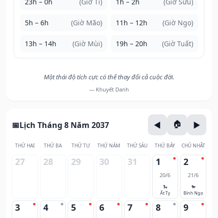
23h – 0h
(Giờ Tí)
1h – 2h
(Giờ Sửu)
5h – 6h
(Giờ Mão)
11h – 12h
(Giờ Ngọ)
13h – 14h
(Giờ Mùi)
19h – 20h
(Giờ Tuất)
Một thái độ tích cực có thể thay đổi cả cuộc đời.
— Khuyết Danh
Lịch Tháng 8 Năm 2037
THỨ HAI
THỨ BA
THỨ TƯ
THỨ NĂM
THỨ SÁU
THỨ BẢY
CHỦ NHẬT
27
28
29
30
31
1
2
20/6
21/6
🐍
🐎
Ất Tỵ
Bính Ngọ
3
4
5
6
7
8
9