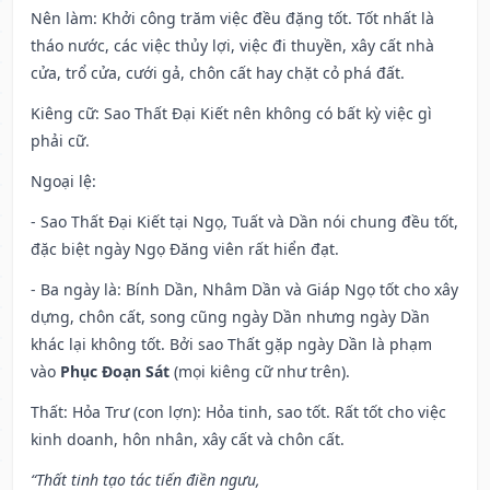
Nên làm
: Khởi công trăm việc đều đặng tốt. Tốt nhất là
tháo nước, các việc thủy lợi, việc đi thuyền, xây cất nhà
cửa, trổ cửa, cưới gả, chôn cất hay chặt cỏ phá đất.
Kiêng cữ
: Sao Thất Đại Kiết nên không có bất kỳ việc gì
phải cữ.
Ngoại lệ
:
- Sao Thất Đại Kiết tại Ngọ, Tuất và Dần nói chung đều tốt,
đặc biệt ngày Ngọ Đăng viên rất hiển đạt.
- Ba ngày là: Bính Dần, Nhâm Dần và Giáp Ngọ tốt cho xây
dựng, chôn cất, song cũng ngày Dần nhưng ngày Dần
khác lại không tốt. Bởi sao Thất gặp ngày Dần là phạm
vào
Phục Đoạn Sát
(mọi kiêng cữ như trên).
Thất: Hỏa Trư (con lợn): Hỏa tinh, sao tốt. Rất tốt cho việc
kinh doanh, hôn nhân, xây cất và chôn cất.
“Thất tinh tạo tác tiến điền ngưu,