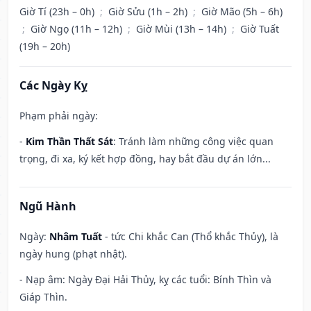
Giờ Tí (23h – 0h)
;
Giờ Sửu (1h – 2h)
;
Giờ Mão (5h – 6h)
;
Giờ Ngọ (11h – 12h)
;
Giờ Mùi (13h – 14h)
;
Giờ Tuất
(19h – 20h)
Các Ngày Kỵ
Phạm phải ngày:
-
Kim Thần Thất Sát
: Tránh làm những công việc quan
trọng, đi xa, ký kết hợp đồng, hay bắt đầu dự án lớn...
Ngũ Hành
Ngày:
Nhâm Tuất
- tức Chi khắc Can (Thổ khắc Thủy), là
ngày hung (phạt nhật).
- Nạp âm: Ngày Đại Hải Thủy, kỵ các tuổi: Bính Thìn và
Giáp Thìn.