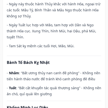
- Ngày này thuộc hành Thủy khắc với hành Hỏa, ngoại trừ
các tuổi: Mậu Tý, Bính Thân và Mậu Ngọ thuộc hành Hỏa
không sợ Thủy.
- Ngày Tuất lục hợp với Mão, tam hợp với Dần và Ngọ
thành Hỏa cục. Xung Thìn, hình Mùi, hại Dậu, phá Mùi,
tuyệt Thìn.
- Tam Sát kỵ mệnh các tuổi Hợi, Mão, Mùi.
Bành Tổ Bách Kỵ Nhật
-
Nhâm
: “Bất ương thủy nan canh đê phòng” - Không nên
tiến hành tháo nước để tránh khó canh phòng đê điều
-
Tuất
: “Bất cật khuyển tác quái thượng sàng” - Không nên
ăn chó, quỉ quái lên giường
Khổng Minh Lục Diệu