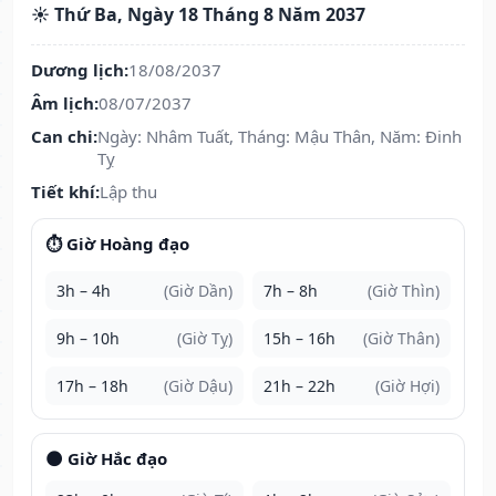
☀️ Thứ Ba, Ngày 18 Tháng 8 Năm 2037
Dương lịch:
18/08/2037
Âm lịch:
08/07/2037
Can chi:
Ngày: Nhâm Tuất, Tháng: Mậu Thân, Năm: Đinh
Tỵ
Tiết khí:
Lập thu
⏱️ Giờ Hoàng đạo
3h – 4h
(Giờ Dần)
7h – 8h
(Giờ Thìn)
9h – 10h
(Giờ Tỵ)
15h – 16h
(Giờ Thân)
17h – 18h
(Giờ Dậu)
21h – 22h
(Giờ Hợi)
🌑 Giờ Hắc đạo