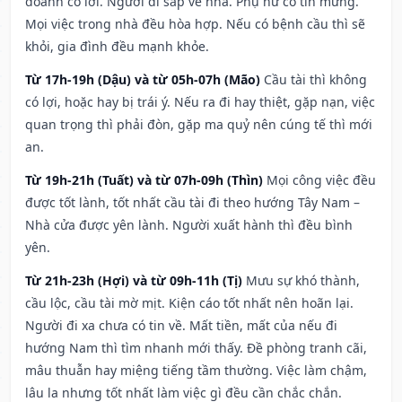
doanh có lời. Người đi sắp về nhà. Phụ nữ có tin mừng.
Mọi việc trong nhà đều hòa hợp. Nếu có bệnh cầu thì sẽ
khỏi, gia đình đều mạnh khỏe.
Từ 17h-19h (Dậu) và từ 05h-07h (Mão)
Cầu tài thì không
có lợi, hoặc hay bị trái ý. Nếu ra đi hay thiệt, gặp nạn, việc
quan trọng thì phải đòn, gặp ma quỷ nên cúng tế thì mới
an.
Từ 19h-21h (Tuất) và từ 07h-09h (Thìn)
Mọi công việc đều
được tốt lành, tốt nhất cầu tài đi theo hướng Tây Nam –
Nhà cửa được yên lành. Người xuất hành thì đều bình
yên.
Từ 21h-23h (Hợi) và từ 09h-11h (Tị)
Mưu sự khó thành,
cầu lộc, cầu tài mờ mịt. Kiện cáo tốt nhất nên hoãn lại.
Người đi xa chưa có tin về. Mất tiền, mất của nếu đi
hướng Nam thì tìm nhanh mới thấy. Đề phòng tranh cãi,
mâu thuẫn hay miệng tiếng tầm thường. Việc làm chậm,
lâu la nhưng tốt nhất làm việc gì đều cần chắc chắn.