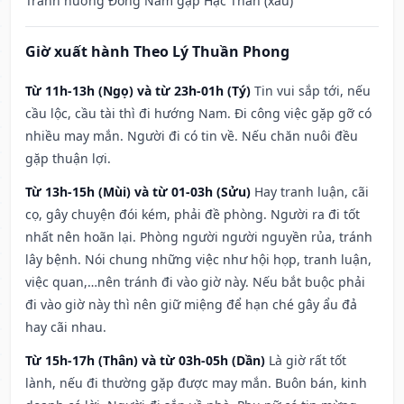
Tránh hướng Đông Nam gặp Hạc Thần (xấu)
Giờ xuất hành Theo Lý Thuần Phong
Từ 11h-13h (Ngọ) và từ 23h-01h (Tý)
Tin vui sắp tới, nếu
cầu lộc, cầu tài thì đi hướng Nam. Đi công việc gặp gỡ có
nhiều may mắn. Người đi có tin về. Nếu chăn nuôi đều
gặp thuận lợi.
Từ 13h-15h (Mùi) và từ 01-03h (Sửu)
Hay tranh luận, cãi
cọ, gây chuyện đói kém, phải đề phòng. Người ra đi tốt
nhất nên hoãn lại. Phòng người người nguyền rủa, tránh
lây bệnh. Nói chung những việc như hội họp, tranh luận,
việc quan,…nên tránh đi vào giờ này. Nếu bắt buộc phải
đi vào giờ này thì nên giữ miệng để hạn ché gây ẩu đả
hay cãi nhau.
Từ 15h-17h (Thân) và từ 03h-05h (Dần)
Là giờ rất tốt
lành, nếu đi thường gặp được may mắn. Buôn bán, kinh