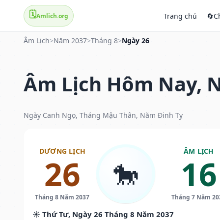
🗓️
Trang chủ
🔄
C
Amlich.org
Âm Lịch
>
Năm 2037
>
Tháng 8
>
Ngày 26
Âm Lịch Hôm Nay, N
Ngày Canh Ngọ, Tháng Mậu Thân, Năm Đinh Tỵ
DƯƠNG LỊCH
ÂM LỊCH
26
16
🐎
Tháng 8 Năm 2037
Tháng 7 Năm 20
☀️ Thứ Tư, Ngày 26 Tháng 8 Năm 2037