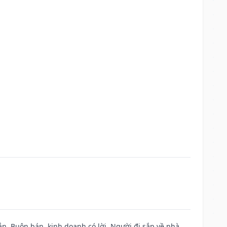
n. Buôn bán, kinh doanh có lời. Người đi sắp về nhà.