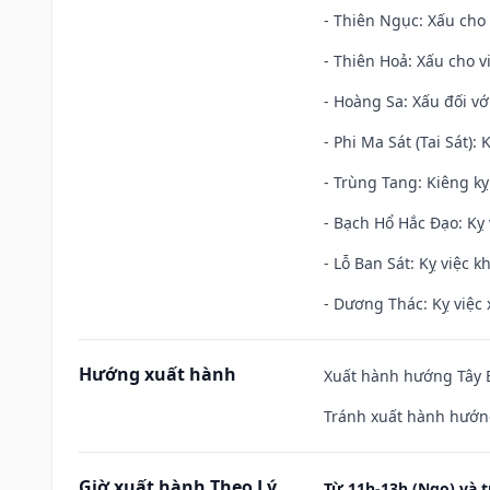
- Thiên Ngục: Xấu cho 
- Thiên Hoả: Xấu cho v
- Hoàng Sa: Xấu đối vớ
- Phi Ma Sát (Tai Sát): 
- Trùng Tang: Kiêng kỵ
- Bạch Hổ Hắc Đạo: Kỵ 
- Lỗ Ban Sát: Kỵ việc kh
- Dương Thác: Kỵ việc x
Hướng xuất hành
Xuất hành hướng Tây B
Tránh xuất hành hướn
Giờ xuất hành Theo Lý
Từ 11h-13h (Ngọ) và t