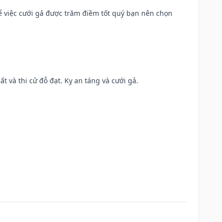
để việc cưới gả được trăm điềm tốt quý bạn nên chọn
ất và thi cử đỗ đạt. Kỵ an táng và cưới gả.