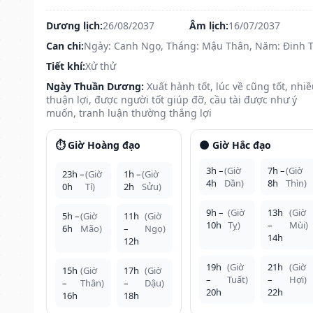
Dương lịch:
26/08/2037
Âm lịch:
16/07/2037
Can chi:
Ngày: Canh Ngọ, Tháng: Mậu Thân, Năm: Đinh 
Tiết khí:
Xử thử
Ngày Thuần Dương:
Xuất hành tốt, lúc về cũng tốt, nhi
thuận lợi, được người tốt giúp đỡ, cầu tài được như ý
muốn, tranh luận thường thắng lợi
⏱️ Giờ Hoàng đạo
🌑 Giờ Hắc đạo
3h –
(Giờ
7h –
(Giờ
23h –
(Giờ
1h –
(Giờ
4h
Dần)
8h
Thìn)
0h
Tí)
2h
Sửu)
9h –
(Giờ
13h
(Giờ
5h –
(Giờ
11h
(Giờ
10h
Tỵ)
–
Mùi)
6h
Mão)
–
Ngọ)
14h
12h
19h
(Giờ
21h
(Giờ
15h
(Giờ
17h
(Giờ
–
Tuất)
–
Hợi)
–
Thân)
–
Dậu)
20h
22h
16h
18h