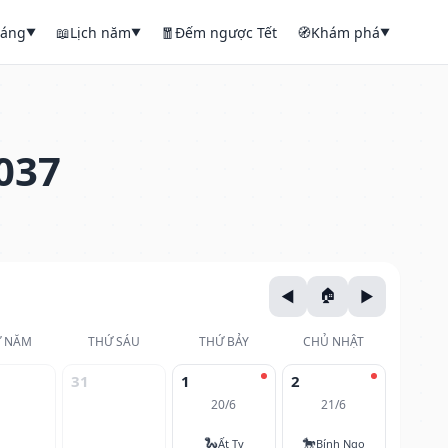
háng
📖
Lịch năm
🧧
Đếm ngược Tết
🧭
Khám phá
▼
▼
▼
037
 NĂM
THỨ SÁU
THỨ BẢY
CHỦ NHẬT
31
1
2
20/6
21/6
🐍
🐎
Ất Tỵ
Bính Ngọ