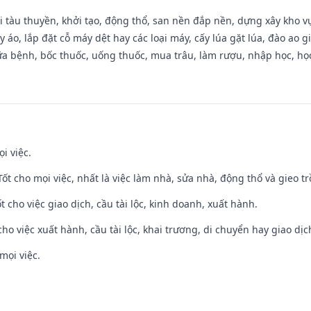
đi tàu thuyền, khởi tạo, động thổ, san nền đắp nền, dựng xây kho
 áo, lắp đặt cỗ máy dệt hay các loại máy, cấy lúa gặt lúa, đào ao 
a bệnh, bốc thuốc, uống thuốc, mua trâu, làm rượu, nhập học, học 
i việc.
 Tốt cho mọi việc, nhất là việc làm nhà, sửa nhà, động thổ và gieo tr
t cho việc giao dịch, cầu tài lộc, kinh doanh, xuất hành.
cho việc xuất hành, cầu tài lộc, khai trương, di chuyển hay giao dịc
mọi việc.