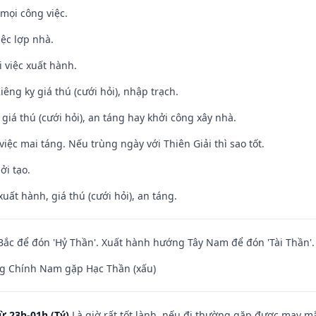
mọi công việc.
iệc lợp nhà.
i việc xuất hành.
Kiêng kỵ giá thú (cưới hỏi), nhập trạch.
 giá thú (cưới hỏi), an táng hay khởi công xây nhà.
việc mai táng. Nếu trùng ngày với Thiên Giải thì sao tốt.
ởi tạo.
uất hành, giá thú (cưới hỏi), an táng.
ắc để đón 'Hỷ Thần'. Xuất hành hướng Tây Nam để đón 'Tài Thần'.
g Chính Nam gặp Hạc Thần (xấu)
ừ 23h-01h (Tý)
Là giờ rất tốt lành, nếu đi thường gặp được may mắ