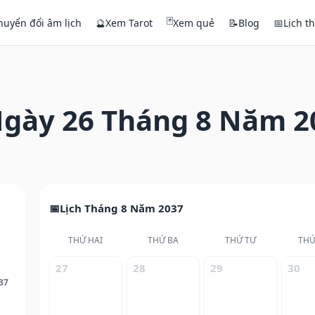
🃏
huyển đổi âm lịch
🔮
Xem Tarot
Xem quẻ
📝
Blog
📅
Lịch t
gày 26 Tháng 8 Năm 2
Lịch Tháng 8 Năm 2037
THỨ HAI
THỨ BA
THỨ TƯ
THỨ
27
28
29
30
37