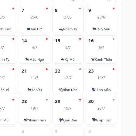
7
8
9
5/6
26/6
27/6
28/6
🐖
🐀
🐂
nh Tuất
Tân Hợi
Nhâm Tý
Quý Sửu
14
15
16
3/7
4/7
5/7
6/7
🐎
🐐
🐒
inh Tỵ
Mậu Ngọ
Kỷ Mùi
Canh Thân
21
22
23
0/7
11/7
12/7
13/7
🐂
🐅
🐈
iáp Tý
Ất Sửu
Bính Dần
Đinh Mão
28
29
30
7/7
18/7
19/7
20/7
🐒
🐓
🐕
ân Mùi
Nhâm Thân
Quý Dậu
Giáp Tuất
4
5
6