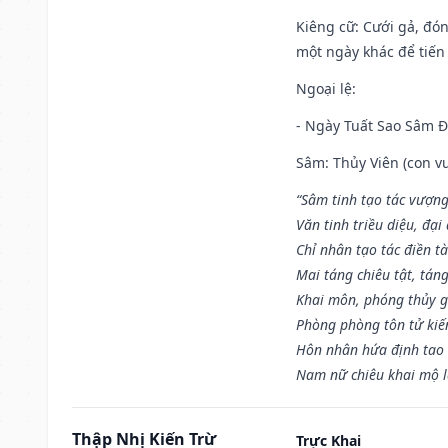
Kiêng cữ
: Cưới gả, đó
một ngày khác để tiến
Ngoại lệ
:
- Ngày Tuất Sao Sâm 
Sâm: Thủy Viên (con vư
“Sâm tinh tạo tác vượng
Văn tinh triều diệu, đạ
Chỉ nhân tạo tác điền t
Mai táng chiêu tật, tán
Khai môn, phóng thủy g
Phòng phòng tôn tử kiến
Hôn nhân hứa định tao 
Nam nữ chiêu khai mộ l
Thập Nhị Kiến Trừ
Trực Khai