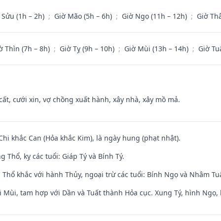
 Sửu (1h – 2h)
;
Giờ Mão (5h – 6h)
;
Giờ Ngọ (11h – 12h)
;
Giờ Th
ờ Thìn (7h – 8h)
;
Giờ Tỵ (9h – 10h)
;
Giờ Mùi (13h – 14h)
;
Giờ Tu
 cất, cưới xin, vợ chồng xuất hành, xây nhà, xây mồ mả.
Chi khắc Can (Hỏa khắc Kim), là ngày hung (phạt nhật).
 Thổ, kỵ các tuổi: Giáp Tý và Bính Tý.
 Thổ khắc với hành Thủy, ngoại trừ các tuổi: Bính Ngọ và Nhâm T
i Mùi, tam hợp với Dần và Tuất thành Hỏa cục. Xung Tý, hình Ngọ, 