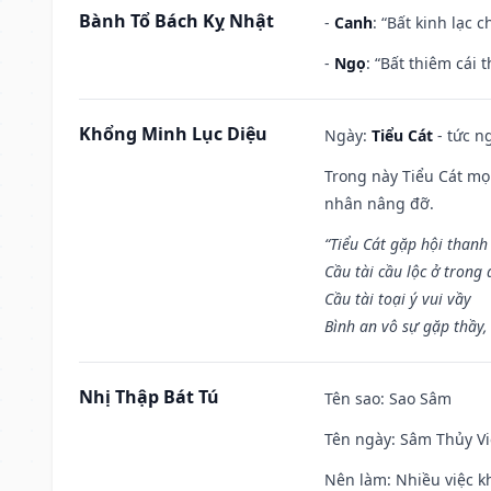
Bành Tổ Bách Kỵ Nhật
-
Canh
: “Bất kinh lạc
-
Ngọ
: “Bất thiêm cái
Khổng Minh Lục Diệu
Ngày:
Tiểu Cát
- tức n
Trong này Tiểu Cát mọi
nhân nâng đỡ.
“Tiểu Cát gặp hội thanh
Cầu tài cầu lộc ở trong
Cầu tài toại ý vui vầy
Bình an vô sự gặp thầy,
Nhị Thập Bát Tú
Tên sao
: Sao Sâm
Tên ngày
: Sâm Thủy Vi
Nên làm
: Nhiều việc k