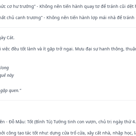
 chức cơ hư trướng” - Không nên tiến hành quay tơ để tránh cũi dệt
 thất chủ canh trương” - Không nên tiến hành lợp mái nhà để tránh 
gày Cát.
 việc đều tốt lành và ít gặp trở ngại. Mưu đại sự hanh thông, thuậ
 long
 quẻ này
 gặp quen.”
ên - Đỗ Mậu: Tốt (Bình Tú) Tướng tinh con vượn, chủ trị ngày thứ 4.
hởi công tạo tác tốt như: dựng cửa trổ cửa, xây cất nhà, nhập học,