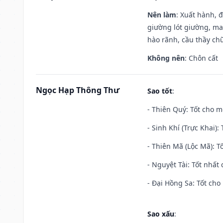
Nên làm
: Xuất hành, 
giường lót giường, may
hào rãnh, cầu thầy chữ
Không nên
: Chôn cất
Ngọc Hạp Thông Thư
Sao tốt
:
- Thiên Quý: Tốt cho mọ
- Sinh Khí (Trực Khai):
- Thiên Mã (Lộc Mã): Tố
- Nguyệt Tài: Tốt nhất 
- Đại Hồng Sa: Tốt cho 
Sao xấu
: