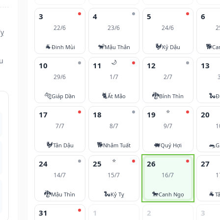
3
4
5
6
22/6
23/6
24/6
2
Tỵ
🐐
🐒
🐓
🐕
Đinh Mùi
Mậu Thân
Kỷ Dậu
Ca
ều
🌙
10
11
12
13
29/6
1/7
2/7
🐅
🐈
🐉
🐍
Giáp Dần
Ất Mão
Bính Thìn
Đ
⭐
17
18
19
20
7/7
8/7
9/7
1
🐓
🐕
🐖
🐀
Tân Dậu
Nhâm Tuất
Quý Hợi
G
⭐
24
25
26
27
14/7
15/7
16/7
1
🐉
🐍
🐎
🐐
Mậu Thìn
Kỷ Tỵ
Canh Ngọ
T
31
1
2
3