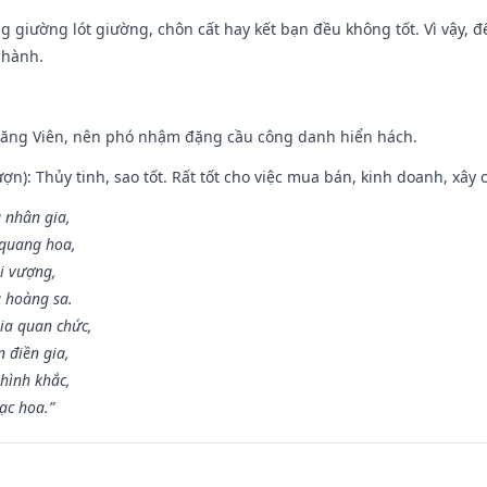
ng giường lót giường, chôn cất hay kết bạn đều không tốt. Vì vậy, 
 hành.
Đăng Viên, nên phó nhậm đặng cầu công danh hiển hách.
ợn): Thủy tinh, sao tốt. Rất tốt cho việc mua bán, kinh doanh, xây c
 nhân gia,
i quang hoa,
ài vượng,
g hoàng sa.
ia quan chức,
 điền gia,
hình khắc,
ạc hoa.”