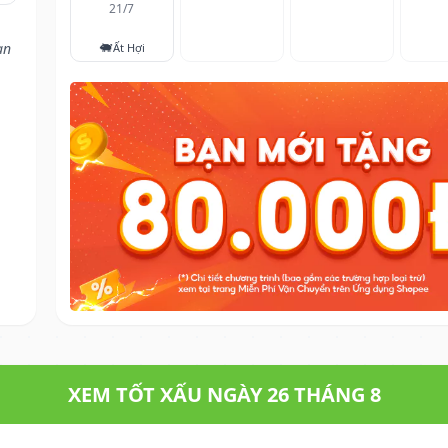
21/7
🐖
ạn
Ất Hợi
XEM TỐT XẤU NGÀY 26 THÁNG 8