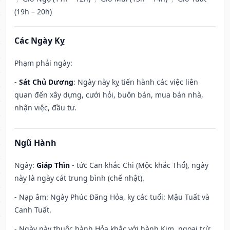
(19h – 20h)
Các Ngày Kỵ
Phạm phải ngày:
-
Sát Chủ Dương
: Ngày này kỵ tiến hành các việc liên
quan đến xây dựng, cưới hỏi, buôn bán, mua bán nhà,
nhận việc, đầu tư.
Ngũ Hành
Ngày:
Giáp Thìn
- tức Can khắc Chi (Mộc khắc Thổ), ngày
này là ngày cát trung bình (chế nhật).
- Nạp âm: Ngày Phúc Đăng Hỏa, kỵ các tuổi: Mậu Tuất và
Canh Tuất.
- Ngày này thuộc hành Hỏa khắc với hành Kim, ngoại trừ