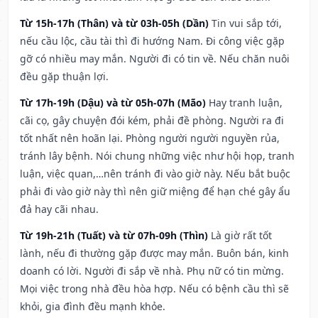
Từ 15h-17h (Thân) và từ 03h-05h (Dần)
Tin vui sắp tới,
nếu cầu lộc, cầu tài thì đi hướng Nam. Đi công việc gặp
gỡ có nhiều may mắn. Người đi có tin về. Nếu chăn nuôi
đều gặp thuận lợi.
Từ 17h-19h (Dậu) và từ 05h-07h (Mão)
Hay tranh luận,
cãi cọ, gây chuyện đói kém, phải đề phòng. Người ra đi
tốt nhất nên hoãn lại. Phòng người người nguyền rủa,
tránh lây bệnh. Nói chung những việc như hội họp, tranh
luận, việc quan,…nên tránh đi vào giờ này. Nếu bắt buộc
phải đi vào giờ này thì nên giữ miệng để hạn ché gây ẩu
đả hay cãi nhau.
Từ 19h-21h (Tuất) và từ 07h-09h (Thìn)
Là giờ rất tốt
lành, nếu đi thường gặp được may mắn. Buôn bán, kinh
doanh có lời. Người đi sắp về nhà. Phụ nữ có tin mừng.
Mọi việc trong nhà đều hòa hợp. Nếu có bệnh cầu thì sẽ
khỏi, gia đình đều mạnh khỏe.