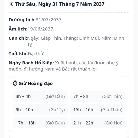
☀️ Thứ Sáu, Ngày 31 Tháng 7 Năm 2037
Dương lịch:
31/07/2037
Âm lịch:
19/06/2037
Can chi:
Ngày: Giáp Thìn, Tháng: Đinh Mùi, Năm: Đinh
Tỵ
Tiết khí:
Đại thử
Ngày Bạch Hổ Kiếp:
Xuất hành, cầu tài được như ý
muốn, đi hướng Nam và Bắc rất thuận lợi
⏱️ Giờ Hoàng đạo
3h – 4h
(Giờ Dần)
7h – 8h
(Giờ Thìn)
9h – 10h
(Giờ Tỵ)
15h – 16h
(Giờ Thân)
17h – 18h
(Giờ Dậu)
21h – 22h
(Giờ Hợi)