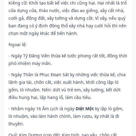
Kiêng cữ
: Khởi tạo bất kể việc chi cũng hại. Hại nhất là trổ
cửa dựng cửa, tháo nước, việc đào ao giếng, xây cất nhà,
cưới gả, động đất, xây tường và dựng cột. Vì vậy, nếu quý
bạn đang có ý định động thổ xây nhà hay cưới hỏi thì nên
chọn một ngày khác để tiến hành.
Ngoại lệ
:
- Ngày Tý Đăng Viên thừa kế tước phong rất tốt, đồng thời
phó nhiệm may mắn.
- Ngày Thân là Phục Đoạn Sát kỵ những việc thừa kế, chia
lãnh gia tài, chôn cất, việc xuất hành, khởi công lập lò
gốm, lò nhuộm. Nên: dứt vú trẻ em, xây tường, kết dứt
điều hung hại, lấp hang lỗ, làm cầu tiêu.
- Nhằm ngày 16 Âm Lịch là ngày
Diệt Một
kỵ lập lò gốm,
lò nhuộm, vào làm hành chính, làm rượu, kỵ nhất là đi
thuyền.
Quỷ: Kim Dương (con dê): Kim tinh, sao xấu. chôn cất