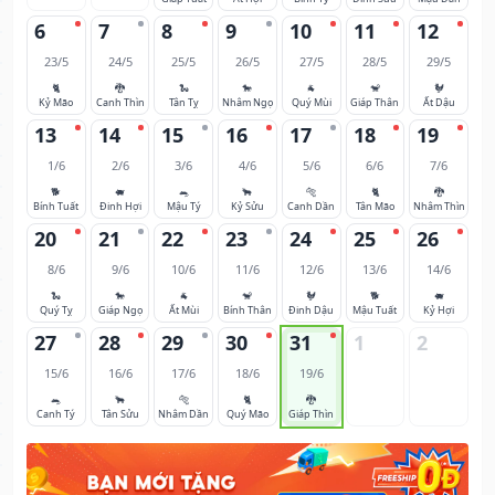
6
7
8
9
10
11
12
23/5
24/5
25/5
26/5
27/5
28/5
29/5
🐈
🐉
🐍
🐎
🐐
🐒
🐓
Kỷ Mão
Canh Thìn
Tân Tỵ
Nhâm Ngọ
Quý Mùi
Giáp Thân
Ất Dậu
13
14
15
16
17
18
19
1/6
2/6
3/6
4/6
5/6
6/6
7/6
🐕
🐖
🐀
🐂
🐅
🐈
🐉
Bính Tuất
Đinh Hợi
Mậu Tý
Kỷ Sửu
Canh Dần
Tân Mão
Nhâm Thìn
20
21
22
23
24
25
26
8/6
9/6
10/6
11/6
12/6
13/6
14/6
🐍
🐎
🐐
🐒
🐓
🐕
🐖
Quý Tỵ
Giáp Ngọ
Ất Mùi
Bính Thân
Đinh Dậu
Mậu Tuất
Kỷ Hợi
27
28
29
30
31
1
2
15/6
16/6
17/6
18/6
19/6
🐀
🐂
🐅
🐈
🐉
Canh Tý
Tân Sửu
Nhâm Dần
Quý Mão
Giáp Thìn