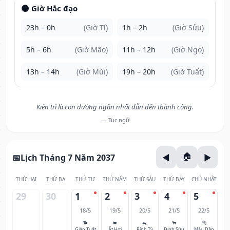
🌑 Giờ Hắc đạo
23h – 0h
(Giờ Tí)
1h – 2h
(Giờ Sửu)
5h – 6h
(Giờ Mão)
11h – 12h
(Giờ Ngọ)
13h – 14h
(Giờ Mùi)
19h – 20h
(Giờ Tuất)
Kiên trì là con đường ngắn nhất dẫn đến thành công.
— Tục ngữ
Lịch Tháng 7 Năm 2037
THỨ HAI
THỨ BA
THỨ TƯ
THỨ NĂM
THỨ SÁU
THỨ BẢY
CHỦ NHẬT
29
30
1
2
3
4
5
18/5
19/5
20/5
21/5
22/5
🐕
🐖
🐀
🐂
🐅
Giáp Tuất
Ất Hợi
Bính Tý
Đinh Sửu
Mậu Dần