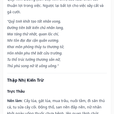
thuận lợi trong việc. Ngược lại bất lợi cho việc xây cất và
gả cưới.
“Quỷ tinh khởi tạo tất nhân vong,
Đường tiền bất kiến chủ nhân lang,
Mai táng thử nhật, quan lộc chí,
Nhi tôn đại đại cận quân vương.
Khai môn phóng thủy tu thương tử,
Hôn nhân phu thê bất cửu trường.
Tu thổ trúc tường thương sản nữ,
Thủ phù song nữ lệ uông uông.”
Thập Nhị Kiến Trừ
Trực Thâu
Nên làm
: Cấy lúa, gặt lúa, mua trâu, nuôi tằm, đi săn thú
cá, tu sửa cây cối. Động thổ, san nền đắp nền, nữ nhân
khởi ngày uống thuốc chưa bệnh, lên quan lãnh chức,