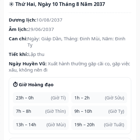
☀️ Thứ Hai, Ngày 10 Tháng 8 Năm 2037
Dương lịch:
10/08/2037
Âm lịch:
29/06/2037
Can chi:
Ngày: Giáp Dần, Tháng: Đinh Mùi, Năm: Đinh
Tỵ
Tiết khí:
Lập thu
Ngày Huyền Vũ:
Xuất hành thường gặp cãi cọ, gặp việc
xấu, không nên đi
⏱️ Giờ Hoàng đạo
23h – 0h
(Giờ Tí)
1h – 2h
(Giờ Sửu)
7h – 8h
(Giờ Thìn)
9h – 10h
(Giờ Tỵ)
13h – 14h
(Giờ Mùi)
19h – 20h
(Giờ Tuất)