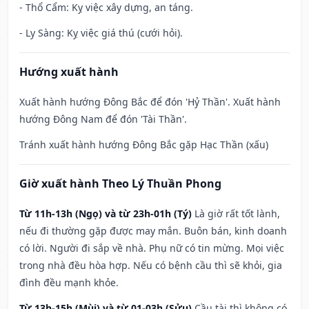
- Thổ Cẩm: Kỵ việc xây dựng, an táng.
- Ly Sàng: Kỵ việc giá thú (cưới hỏi).
Hướng xuất hành
Xuất hành hướng Đông Bắc để đón 'Hỷ Thần'. Xuất hành
hướng Đông Nam để đón 'Tài Thần'.
Tránh xuất hành hướng Đông Bắc gặp Hạc Thần (xấu)
Giờ xuất hành Theo Lý Thuần Phong
Từ 11h-13h (Ngọ) và từ 23h-01h (Tý)
Là giờ rất tốt lành,
nếu đi thường gặp được may mắn. Buôn bán, kinh doanh
có lời. Người đi sắp về nhà. Phụ nữ có tin mừng. Mọi việc
trong nhà đều hòa hợp. Nếu có bệnh cầu thì sẽ khỏi, gia
đình đều mạnh khỏe.
Từ 13h-15h (Mùi) và từ 01-03h (Sửu)
Cầu tài thì không có