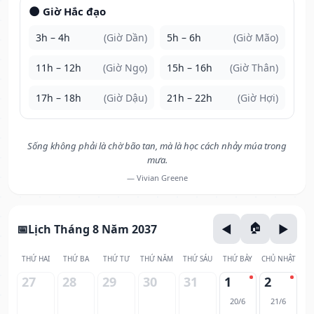
🌑 Giờ Hắc đạo
3h – 4h
(Giờ Dần)
5h – 6h
(Giờ Mão)
11h – 12h
(Giờ Ngọ)
15h – 16h
(Giờ Thân)
17h – 18h
(Giờ Dậu)
21h – 22h
(Giờ Hợi)
Sống không phải là chờ bão tan, mà là học cách nhảy múa trong
mưa.
— Vivian Greene
Lịch Tháng 8 Năm 2037
THỨ HAI
THỨ BA
THỨ TƯ
THỨ NĂM
THỨ SÁU
THỨ BẢY
CHỦ NHẬT
27
28
29
30
31
1
2
20/6
21/6