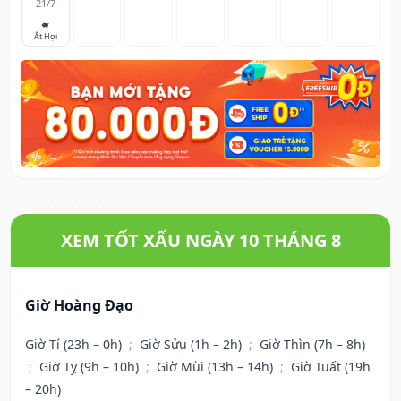
21/7
🐖
Ất Hợi
XEM TỐT XẤU NGÀY 10 THÁNG 8
Giờ Hoàng Đạo
Giờ Tí (23h – 0h)
;
Giờ Sửu (1h – 2h)
;
Giờ Thìn (7h – 8h)
;
Giờ Tỵ (9h – 10h)
;
Giờ Mùi (13h – 14h)
;
Giờ Tuất (19h
– 20h)