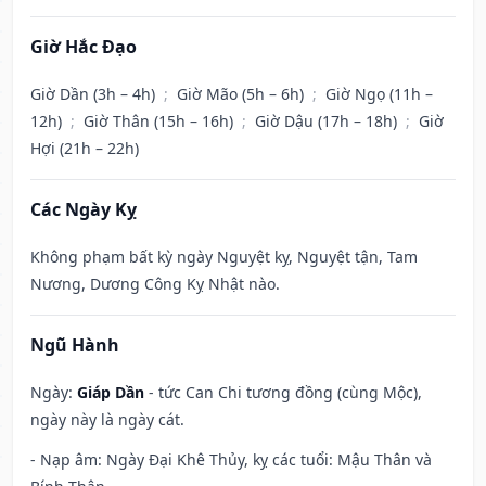
Giờ Hắc Đạo
Giờ Dần (3h – 4h)
;
Giờ Mão (5h – 6h)
;
Giờ Ngọ (11h –
12h)
;
Giờ Thân (15h – 16h)
;
Giờ Dậu (17h – 18h)
;
Giờ
Hợi (21h – 22h)
Các Ngày Kỵ
Không phạm bất kỳ ngày Nguyệt kỵ, Nguyệt tận, Tam
Nương, Dương Công Kỵ Nhật nào.
Ngũ Hành
Ngày:
Giáp Dần
- tức Can Chi tương đồng (cùng Mộc),
ngày này là ngày cát.
- Nạp âm: Ngày Đại Khê Thủy, kỵ các tuổi: Mậu Thân và