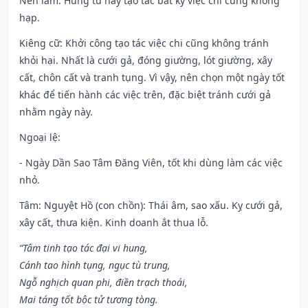
Nên làm
: Hung tú này tạo tác bất kỳ việc chi cũng không
hạp.
Kiêng cữ
: Khởi công tạo tác việc chi cũng không tránh
khỏi hại. Nhất là cưới gả, đóng giường, lót giường, xây
cất, chôn cất và tranh tụng. Vì vậy, nên chọn một ngày tốt
khác để tiến hành các việc trên, đặc biệt tránh cưới gả
nhằm ngày này.
Ngoại lệ
:
- Ngày Dần Sao Tâm Đăng Viên, tốt khi dùng làm các việc
nhỏ.
Tâm: Nguyệt Hồ (con chồn): Thái âm, sao xấu. Kỵ cưới gả,
xây cất, thưa kiện. Kinh doanh ắt thua lỗ.
“Tâm tinh tạo tác đại vi hung,
Cánh tao hình tụng, ngục tù trung,
Ngỗ nghịch quan phi, điền trạch thoái,
Mai táng tốt bộc tử tương tòng.