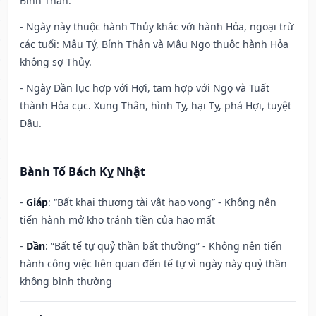
Bính Thân.
- Ngày này thuộc hành Thủy khắc với hành Hỏa, ngoại trừ
các tuổi: Mậu Tý, Bính Thân và Mậu Ngọ thuộc hành Hỏa
không sợ Thủy.
- Ngày Dần lục hợp với Hợi, tam hợp với Ngọ và Tuất
thành Hỏa cục. Xung Thân, hình Tỵ, hại Tỵ, phá Hợi, tuyệt
Dậu.
Bành Tổ Bách Kỵ Nhật
-
Giáp
: “Bất khai thương tài vật hao vong” - Không nên
tiến hành mở kho tránh tiền của hao mất
-
Dần
: “Bất tế tự quỷ thần bất thường” - Không nên tiến
hành công việc liên quan đến tế tự vì ngày này quỷ thần
không bình thường