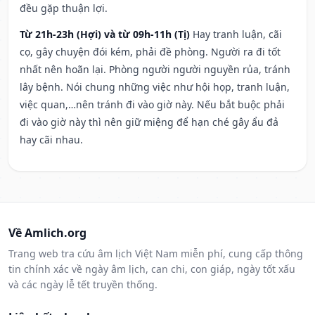
đều gặp thuận lợi.
Từ 21h-23h (Hợi) và từ 09h-11h (Tị)
Hay tranh luận, cãi
cọ, gây chuyện đói kém, phải đề phòng. Người ra đi tốt
nhất nên hoãn lại. Phòng người người nguyền rủa, tránh
lây bệnh. Nói chung những việc như hội họp, tranh luận,
việc quan,…nên tránh đi vào giờ này. Nếu bắt buộc phải
đi vào giờ này thì nên giữ miệng để hạn ché gây ẩu đả
hay cãi nhau.
Về Amlich.org
Trang web tra cứu âm lịch Việt Nam miễn phí, cung cấp thông
tin chính xác về ngày âm lịch, can chi, con giáp, ngày tốt xấu
và các ngày lễ tết truyền thống.