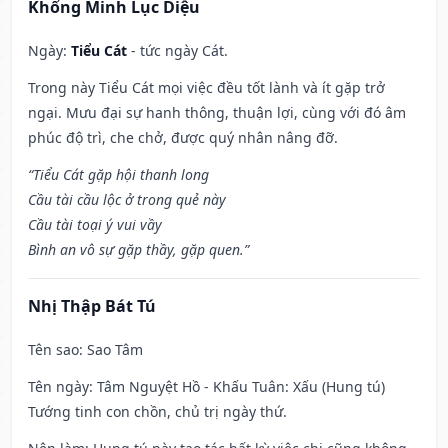
Khổng Minh Lục Diệu
Ngày:
Tiểu Cát
- tức ngày Cát.
Trong này Tiểu Cát mọi việc đều tốt lành và ít gặp trở
ngại. Mưu đại sự hanh thông, thuận lợi, cùng với đó âm
phúc độ trì, che chở, được quý nhân nâng đỡ.
“Tiểu Cát gặp hội thanh long
Cầu tài cầu lộc ở trong quẻ này
Cầu tài toại ý vui vầy
Bình an vô sự gặp thầy, gặp quen.”
Nhị Thập Bát Tú
Tên sao
: Sao Tâm
Tên ngày
: Tâm Nguyệt Hồ - Khấu Tuân: Xấu (Hung tú)
Tướng tinh con chồn, chủ trị ngày thứ.