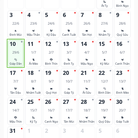
🐍
🐎
Ất Tỵ
Bính Ngọ
3
4
5
6
7
8
9
22/6
23/6
24/6
25/6
26/6
27/6
28/6
🐐
🐒
🐓
🐕
🐖
🐀
🐂
Đinh Mùi
Mậu Thân
Kỷ Dậu
Canh Tuất
Tân Hợi
Nhâm Tý
Quý Sửu
10
11
12
13
14
15
16
29/6
1/7
2/7
3/7
4/7
5/7
6/7
🐅
🐈
🐉
🐍
🐎
🐐
🐒
Giáp Dần
Ất Mão
Bính Thìn
Đinh Tỵ
Mậu Ngọ
Kỷ Mùi
Canh Thân
17
18
19
20
21
22
23
7/7
8/7
9/7
10/7
11/7
12/7
13/7
🐓
🐕
🐖
🐀
🐂
🐅
🐈
Tân Dậu
Nhâm Tuất
Quý Hợi
Giáp Tý
Ất Sửu
Bính Dần
Đinh Mão
24
25
26
27
28
29
30
14/7
15/7
16/7
17/7
18/7
19/7
20/7
🐉
🐍
🐎
🐐
🐒
🐓
🐕
Mậu Thìn
Kỷ Tỵ
Canh Ngọ
Tân Mùi
Nhâm Thân
Quý Dậu
Giáp Tuất
31
1
2
3
4
5
6