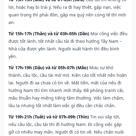
lợi, hoặc hay bị trái ý. Nếu ra đi hay thiệt, gặp nạn, việc
quan trọng thì phải đòn, gặp ma quỷ nên cúng tế thì mới
an.
Từ 15h-17h (Thân) và từ 03h-05h (Dần)
Mọi công việc đều
được tốt lành, tốt nhất cầu tài đi theo hướng Tây Nam –
Nhà cửa được yên lành. Người xuất hành thì đều bình
yên.
Từ 17h-19h (Dậu) và từ 05h-07h (Mão)
Mưu sự khó
thành, cầu lộc, cầu tài mờ mịt. Kiện cáo tốt nhất nên hoãn
lại. Người đi xa chưa có tin về. Mất tiền, mất của nếu đi
hướng Nam thì tìm nhanh mới thấy. Đề phòng tranh cãi,
mâu thuẫn hay miệng tiếng tầm thường. Việc làm chậm,
lâu la nhưng tốt nhất làm việc gì đều cần chắc chắn.
Từ 19h-21h (Tuất) và từ 07h-09h (Thìn)
Tin vui sắp tới,
nếu cầu lộc, cầu tài thì đi hướng Nam. Đi công việc gặp
gỡ có nhiều may mắn. Người đi có tin về. Nếu chăn nuôi