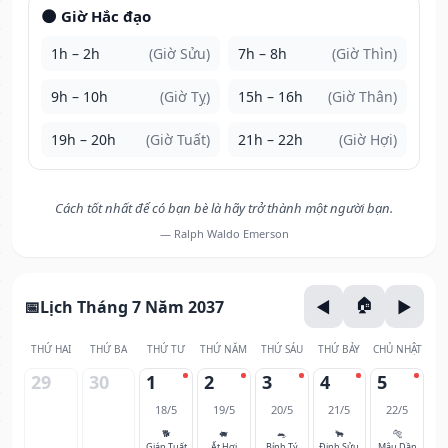
🌑 Giờ Hắc đạo
1h – 2h
(Giờ Sửu)
7h – 8h
(Giờ Thìn)
9h – 10h
(Giờ Tỵ)
15h – 16h
(Giờ Thân)
19h – 20h
(Giờ Tuất)
21h – 22h
(Giờ Hợi)
Cách tốt nhất để có bạn bè là hãy trở thành một người bạn.
— Ralph Waldo Emerson
Lịch Tháng 7 Năm 2037
THỨ HAI
THỨ BA
THỨ TƯ
THỨ NĂM
THỨ SÁU
THỨ BẢY
CHỦ NHẬT
29
30
1
2
3
4
5
18/5
19/5
20/5
21/5
22/5
🐕
🐖
🐀
🐂
🐅
Giáp Tuất
Ất Hợi
Bính Tý
Đinh Sửu
Mậu Dần