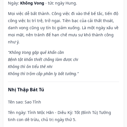
Ngày:
Không Vong
- tức ngày Hung.
Mọi việc dễ bất thành. Công việc đi vào thế bế tắc, tiến độ
công việc bị trì trệ, trở ngại. Tiền bạc của cải thất thoát,
danh vọng cũng uy tín bị giảm xuống. Là một ngày xấu về
mọi mặt, nên tránh để hạn chế mưu sự khó thành công
như ý.
“Không Vong gặp quẻ khẩn cần
Bệnh tật khẩn thiết chẳng làm được chi
Không thì ôn tiểu thê nhi
Không thì trộm cắp phân ly bất tường.”
Nhị Thập Bát Tú
Tên sao
: Sao Tỉnh
Tên ngày
: Tỉnh Mộc Hãn - Diêu Kỳ: Tốt (Bình Tú) Tướng
tinh con dê trừu, chủ trị ngày thứ 5.