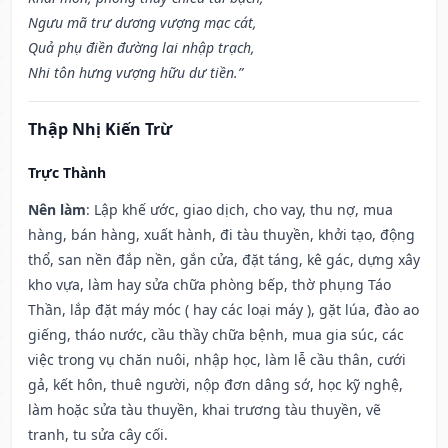
Ngưu mã trư dương vượng mạc cát,
Quả phụ điền đường lai nhập trạch,
Nhi tôn hưng vượng hữu dư tiền.”
Thập Nhị Kiến Trừ
Trực Thành
Nên làm
: Lập khế ước, giao dịch, cho vay, thu nợ, mua
hàng, bán hàng, xuất hành, đi tàu thuyền, khởi tạo, động
thổ, san nền đắp nền, gắn cửa, đặt táng, kê gác, dựng xây
kho vựa, làm hay sửa chữa phòng bếp, thờ phụng Táo
Thần, lắp đặt máy móc ( hay các loại máy ), gặt lúa, đào ao
giếng, tháo nước, cầu thầy chữa bệnh, mua gia súc, các
việc trong vụ chăn nuôi, nhập học, làm lễ cầu thân, cưới
gả, kết hôn, thuê người, nộp đơn dâng sớ, học kỹ nghệ,
làm hoặc sửa tàu thuyền, khai trương tàu thuyền, vẽ
tranh, tu sửa cây cối.