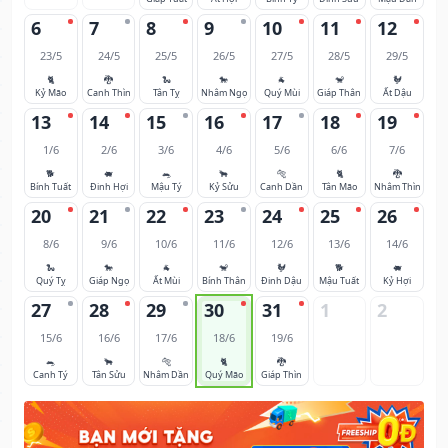
6
7
8
9
10
11
12
23/5
24/5
25/5
26/5
27/5
28/5
29/5
🐈
🐉
🐍
🐎
🐐
🐒
🐓
Kỷ Mão
Canh Thìn
Tân Tỵ
Nhâm Ngọ
Quý Mùi
Giáp Thân
Ất Dậu
13
14
15
16
17
18
19
1/6
2/6
3/6
4/6
5/6
6/6
7/6
🐕
🐖
🐀
🐂
🐅
🐈
🐉
Bính Tuất
Đinh Hợi
Mậu Tý
Kỷ Sửu
Canh Dần
Tân Mão
Nhâm Thìn
20
21
22
23
24
25
26
8/6
9/6
10/6
11/6
12/6
13/6
14/6
🐍
🐎
🐐
🐒
🐓
🐕
🐖
Quý Tỵ
Giáp Ngọ
Ất Mùi
Bính Thân
Đinh Dậu
Mậu Tuất
Kỷ Hợi
27
28
29
30
31
1
2
15/6
16/6
17/6
18/6
19/6
🐀
🐂
🐅
🐈
🐉
Canh Tý
Tân Sửu
Nhâm Dần
Quý Mão
Giáp Thìn