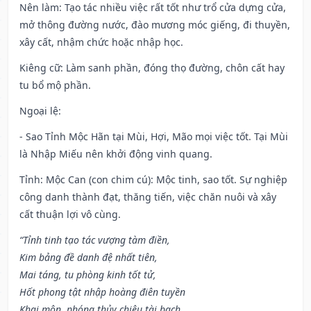
Nên làm
: Tạo tác nhiều việc rất tốt như trổ cửa dựng cửa,
mở thông đường nước, đào mương móc giếng, đi thuyền,
xây cất, nhậm chức hoặc nhập học.
Kiêng cữ
: Làm sanh phần, đóng thọ đường, chôn cất hay
tu bổ mộ phần.
Ngoại lệ
:
- Sao Tỉnh Mộc Hãn tại Mùi, Hợi, Mão mọi việc tốt. Tại Mùi
là Nhập Miếu nên khởi động vinh quang.
Tỉnh: Mộc Can (con chim cú): Mộc tinh, sao tốt. Sự nghiệp
công danh thành đạt, thăng tiến, việc chăn nuôi và xây
cất thuận lợi vô cùng.
“Tỉnh tinh tạo tác vượng tàm điền,
Kim bảng đề danh đệ nhất tiên,
Mai táng, tu phòng kinh tốt tử,
Hốt phong tật nhập hoàng điên tuyền
Khai môn, phóng thủy chiêu tài bạch,