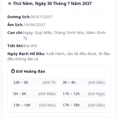
☀️ Thứ Năm, Ngày 30 Tháng 7 Năm 2037
Dương lịch:
30/07/2037
Âm lịch:
18/06/2037
Can chi:
Ngày: Quý Mão, Tháng: Đinh Mùi, Năm: Đinh
Tỵ
Tiết khí:
Đại thử
Ngày Bạch Hổ Đầu:
Xuất hành, cầu tài đều được, đi đâu
đều thông đạt cả
⏱️ Giờ Hoàng đạo
23h – 0h
(Giờ Tí)
3h – 4h
(Giờ Dần)
5h – 6h
(Giờ Mão)
11h – 12h
(Giờ Ngọ)
13h – 14h
(Giờ Mùi)
17h – 18h
(Giờ Dậu)