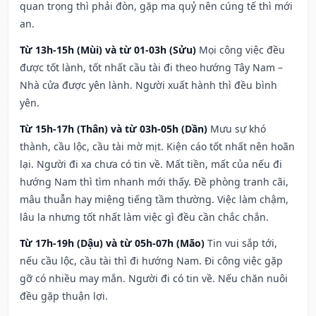
quan trọng thì phải đòn, gặp ma quỷ nên cúng tế thì mới
an.
Từ 13h-15h (Mùi) và từ 01-03h (Sửu)
Mọi công việc đều
được tốt lành, tốt nhất cầu tài đi theo hướng Tây Nam –
Nhà cửa được yên lành. Người xuất hành thì đều bình
yên.
Từ 15h-17h (Thân) và từ 03h-05h (Dần)
Mưu sự khó
thành, cầu lộc, cầu tài mờ mịt. Kiện cáo tốt nhất nên hoãn
lại. Người đi xa chưa có tin về. Mất tiền, mất của nếu đi
hướng Nam thì tìm nhanh mới thấy. Đề phòng tranh cãi,
mâu thuẫn hay miệng tiếng tầm thường. Việc làm chậm,
lâu la nhưng tốt nhất làm việc gì đều cần chắc chắn.
Từ 17h-19h (Dậu) và từ 05h-07h (Mão)
Tin vui sắp tới,
nếu cầu lộc, cầu tài thì đi hướng Nam. Đi công việc gặp
gỡ có nhiều may mắn. Người đi có tin về. Nếu chăn nuôi
đều gặp thuận lợi.