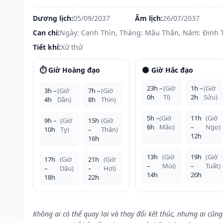
Dương lịch:
05/09/2037
Âm lịch:
26/07/2037
Can chi:
Ngày: Canh Thìn, Tháng: Mậu Thân, Năm: Đinh 
Tiết khí:
Xử thử
⏱️ Giờ Hoàng đạo
🌑 Giờ Hắc đạo
23h –
(Giờ
1h –
(Giờ
3h –
(Giờ
7h –
(Giờ
0h
Tí)
2h
Sửu)
4h
Dần)
8h
Thìn)
5h –
(Giờ
11h
(Giờ
9h –
(Giờ
15h
(Giờ
6h
Mão)
–
Ngọ)
10h
Tỵ)
–
Thân)
12h
16h
13h
(Giờ
19h
(Giờ
17h
(Giờ
21h
(Giờ
–
Mùi)
–
Tuất)
–
Dậu)
–
Hợi)
14h
20h
18h
22h
Không ai có thể quay lại và thay đổi kết thúc, nhưng ai cũng