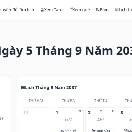
🃏
huyển đổi âm lịch
🔮
Xem Tarot
Xem quẻ
📝
Blog
📅
Lịch t
gày 5 Tháng 9 Năm 20
Lịch Tháng 9 Năm 2037
THỨ HAI
THỨ BA
THỨ TƯ
THỨ
⭐
31
1
2
3
37
22/7
23/7
2
🐀
🐂
🐅
Bính Tý
Đinh Sửu
M