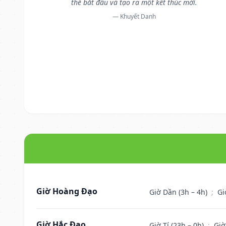
thể bắt đầu và tạo ra một kết thúc mới.
— Khuyết Danh
Giờ Hoàng Đạo
Giờ Dần (3h – 4h)
;
Gi
Giờ Hắc Đạo
Giờ Tí (23h – 0h)
;
Giờ