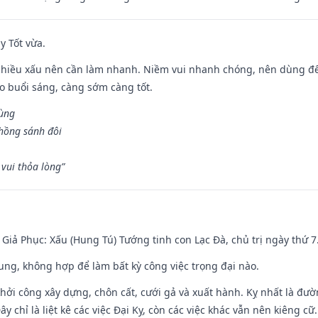
y Tốt vừa.
chiều xấu nên cần làm nhanh. Niềm vui nhanh chóng, nên dùng để 
ào buổi sáng, càng sớm càng tốt.
hùng
hồng sánh đôi
vui thỏa lòng”
- Giả Phục: Xấu (Hung Tú) Tướng tinh con Lạc Đà, chủ trị ngày thứ 7
hung, không hợp để làm bất kỳ công việc trọng đại nào.
hởi công xây dựng, chôn cất, cưới gả và xuất hành. Kỵ nhất là đư
y chỉ là liệt kê các việc Đại Kỵ, còn các việc khác vẫn nên kiêng cữ