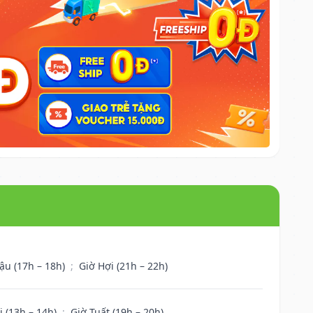
ậu (17h – 18h)
;
Giờ Hợi (21h – 22h)
i (13h – 14h)
;
Giờ Tuất (19h – 20h)