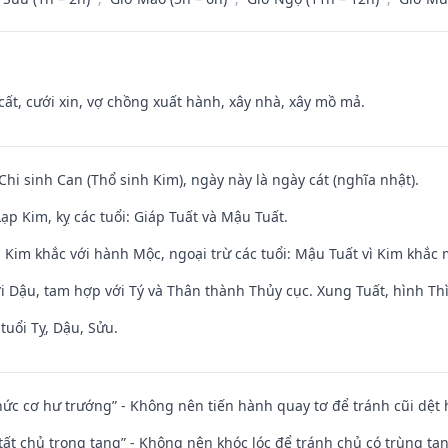
 cất, cưới xin, vợ chồng xuất hành, xây nhà, xây mồ mả.
Chi sinh Can (Thổ sinh Kim), ngày này là ngày cát (nghĩa nhật).
p Kim, kỵ các tuổi: Giáp Tuất và Mậu Tuất.
 Kim khắc với hành Mộc, ngoại trừ các tuổi: Mậu Tuất vì Kim khắc 
i Dậu, tam hợp với Tý và Thân thành Thủy cục. Xung Tuất, hình Thì
tuổi Tỵ, Dậu, Sửu.
 chức cơ hư trướng” - Không nên tiến hành quay tơ để tránh cũi dệt
 tất chủ trọng tang” - Không nên khóc lóc để tránh chủ có trùng ta