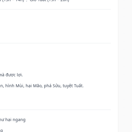
mà được lợi.
n, hình Mùi, hại Mão, phá Sửu, tuyệt Tuất.
 hư hại ngang
ng