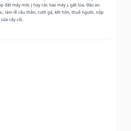
 đặt máy móc ( hay các loại máy ), gặt lúa, đào ao
, làm lễ cầu thân, cưới gả, kết hôn, thuê người, nộp
sửa cây cối.