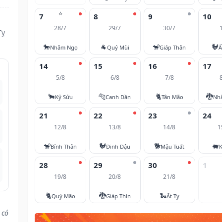
⭐
7
8
9
10
28/7
29/7
30/7
Tỵ
🐎
🐐
🐒
🐓
Nhâm Ngọ
Quý Mùi
Giáp Thân
Ấ
14
15
16
17
5/8
6/8
7/8
🐂
🐅
🐈
🐉
Kỷ Sửu
Canh Dần
Tân Mão
Nh
21
22
23
24
12/8
13/8
14/8
1
🐒
🐓
🐕
🐖
Bính Thân
Đinh Dậu
Mậu Tuất
K
28
29
30
1
19/8
20/8
21/8
🐈
🐉
🐍
Quý Mão
Giáp Thìn
Ất Tỵ
 có