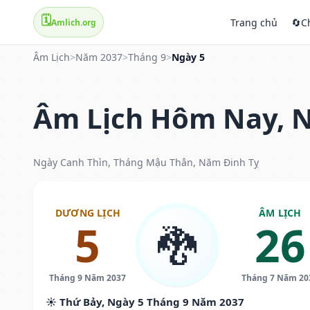
🗓️
Trang chủ
🔄
C
Amlich.org
Âm Lịch
>
Năm 2037
>
Tháng 9
>
Ngày 5
Âm Lịch Hôm Nay, N
Ngày Canh Thìn, Tháng Mậu Thân, Năm Đinh Tỵ
DƯƠNG LỊCH
ÂM LỊCH
5
26
🐉
Tháng 9 Năm 2037
Tháng 7 Năm 20
☀️ Thứ Bảy, Ngày 5 Tháng 9 Năm 2037