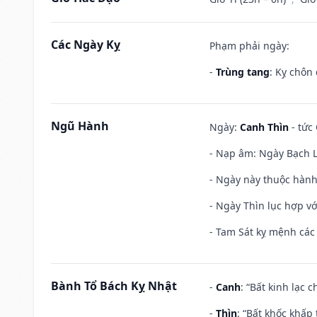
Các Ngày Kỵ
Phạm phải ngày:
-
Trùng tang
: Kỵ chôn
Ngũ Hành
Ngày:
Canh Thìn
- tức 
- Nạp âm: Ngày Bạch Lạ
- Ngày này thuộc hành
- Ngày Thìn lục hợp vớ
- Tam Sát kỵ mệnh các 
Bành Tổ Bách Kỵ Nhật
-
Canh
: “Bất kinh lạc
-
Thìn
: “Bất khốc khấp