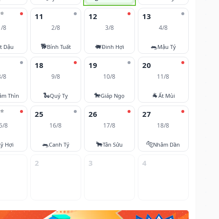
⭐
11
12
13
1/8
2/8
3/8
4/8
🐕
🐖
🐀
t Dậu
Bính Tuất
Đinh Hợi
Mậu Tý
18
19
20
8/8
9/8
10/8
11/8
🐍
🐎
🐐
âm Thìn
Quý Tỵ
Giáp Ngọ
Ất Mùi
⭐
25
26
27
5/8
16/8
17/8
18/8
🐀
🐂
🐅
ỷ Hợi
Canh Tý
Tân Sửu
Nhâm Dần
2
3
4