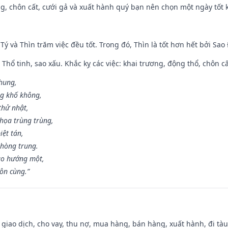
g, chôn cất, cưới gả và xuất hành quý bạn nên chọn một ngày tốt 
 Tý và Thìn trăm việc đều tốt. Trong đó, Thìn là tốt hơn hết bởi Sao
 Thổ tinh, sao xấu. Khắc kỵ các việc: khai trương, động thổ, chôn c
 hung,
ng khố không,
thử nhật,
họa trùng trùng,
iệt tán,
phòng trung.
ạo hướng một,
tôn cùng.”
, giao dịch, cho vay, thu nợ, mua hàng, bán hàng, xuất hành, đi tà