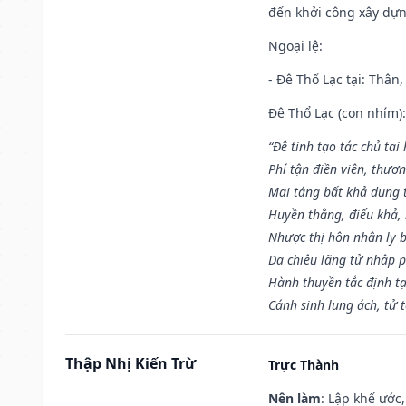
đến khởi công xây dựn
Ngoại lệ
:
- Đê Thổ Lạc tại: Thân,
Đê Thổ Lạc (con nhím):
“Đê tinh tạo tác chủ tai
Phí tận điền viên, thươ
Mai táng bất khả dụng 
Huyền thằng, điếu khả, 
Nhược thị hôn nhân ly b
Dạ chiêu lãng tử nhập 
Hành thuyền tắc định t
Cánh sinh lung ách, tử 
Thập Nhị Kiến Trừ
Trực Thành
Nên làm
: Lập khế ước