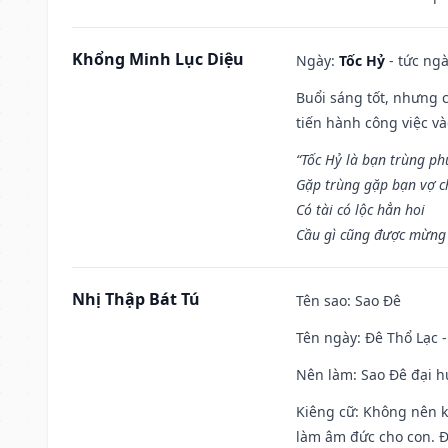
Khổng Minh Lục Diệu
Ngày:
Tốc Hỷ
- tức ngà
Buổi sáng tốt, nhưng 
tiến hành công việc v
“Tốc Hỷ là bạn trùng p
Gặp trùng gặp bạn vợ c
Có tài có lộc hẳn hoi
Cầu gì cũng được mừng 
Nhị Thập Bát Tú
Tên sao
: Sao Đê
Tên ngày
: Đê Thổ Lạc 
Nên làm
: Sao Đê đại 
Kiêng cữ
: Không nên k
làm âm đức cho con. Đâ