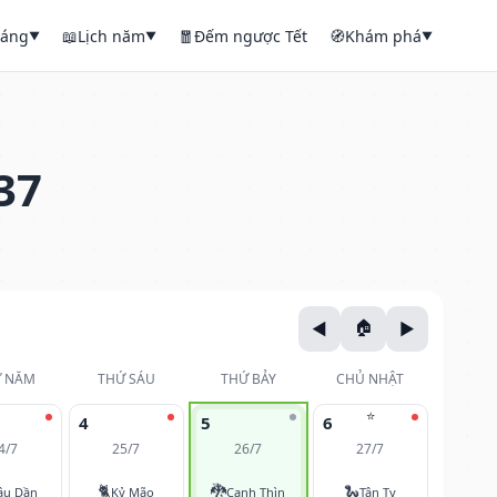
háng
📖
Lịch năm
🧧
Đếm ngược Tết
🧭
Khám phá
▼
▼
▼
37
 NĂM
THỨ SÁU
THỨ BẢY
CHỦ NHẬT
⭐
4
5
6
4/7
25/7
26/7
27/7
🐈
🐉
🐍
ậu Dần
Kỷ Mão
Canh Thìn
Tân Tỵ