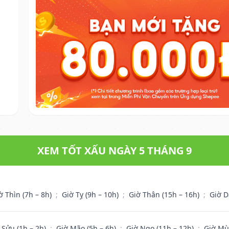
XEM TỐT XẤU NGÀY 5 THÁNG 9
ờ Thìn (7h – 8h)
;
Giờ Tỵ (9h – 10h)
;
Giờ Thân (15h – 16h)
;
Giờ D
 Sửu (1h – 2h)
;
Giờ Mão (5h – 6h)
;
Giờ Ngọ (11h – 12h)
;
Giờ Mù