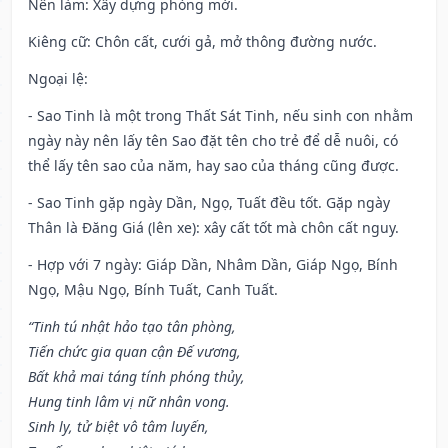
Nên làm
: Xây dựng phòng mới.
Kiêng cữ
: Chôn cất, cưới gả, mở thông đường nước.
Ngoại lệ
:
- Sao Tinh là một trong Thất Sát Tinh, nếu sinh con nhằm
ngày này nên lấy tên Sao đặt tên cho trẻ để dễ nuôi, có
thể lấy tên sao của năm, hay sao của tháng cũng được.
- Sao Tinh gặp ngày Dần, Ngọ, Tuất đều tốt. Gặp ngày
Thân là Đăng Giá (lên xe): xây cất tốt mà chôn cất nguy.
- Hợp với 7 ngày: Giáp Dần, Nhâm Dần, Giáp Ngọ, Bính
Ngọ, Mậu Ngọ, Bính Tuất, Canh Tuất.
“Tinh tú nhật hảo tạo tân phòng,
Tiến chức gia quan cận Đế vương,
Bất khả mai táng tính phóng thủy,
Hung tinh lâm vị nữ nhân vong.
Sinh ly, tử biệt vô tâm luyến,