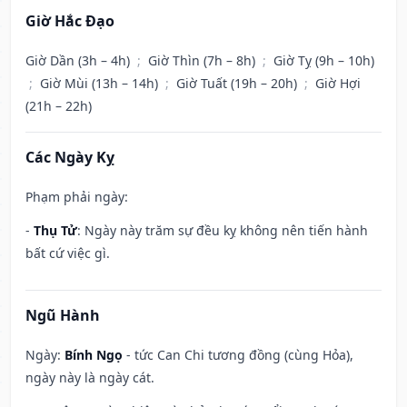
Giờ Hắc Đạo
Giờ Dần (3h – 4h)
;
Giờ Thìn (7h – 8h)
;
Giờ Tỵ (9h – 10h)
;
Giờ Mùi (13h – 14h)
;
Giờ Tuất (19h – 20h)
;
Giờ Hợi
(21h – 22h)
Các Ngày Kỵ
Phạm phải ngày:
-
Thụ Tử
: Ngày này trăm sự đều kỵ không nên tiến hành
bất cứ việc gì.
Ngũ Hành
Ngày:
Bính Ngọ
- tức Can Chi tương đồng (cùng Hỏa),
ngày này là ngày cát.