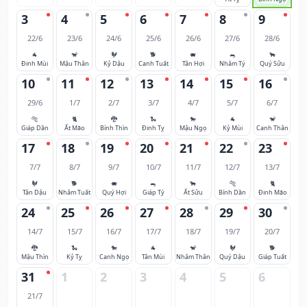
3
4
5
6
7
8
9
22/6
23/6
24/6
25/6
26/6
27/6
28/6
🐐
🐒
🐓
🐕
🐖
🐀
🐂
Đinh Mùi
Mậu Thân
Kỷ Dậu
Canh Tuất
Tân Hợi
Nhâm Tý
Quý Sửu
10
11
12
13
14
15
16
29/6
1/7
2/7
3/7
4/7
5/7
6/7
🐅
🐈
🐉
🐍
🐎
🐐
🐒
Giáp Dần
Ất Mão
Bính Thìn
Đinh Tỵ
Mậu Ngọ
Kỷ Mùi
Canh Thân
17
18
19
20
21
22
23
7/7
8/7
9/7
10/7
11/7
12/7
13/7
🐓
🐕
🐖
🐀
🐂
🐅
🐈
Tân Dậu
Nhâm Tuất
Quý Hợi
Giáp Tý
Ất Sửu
Bính Dần
Đinh Mão
24
25
26
27
28
29
30
14/7
15/7
16/7
17/7
18/7
19/7
20/7
🐉
🐍
🐎
🐐
🐒
🐓
🐕
Mậu Thìn
Kỷ Tỵ
Canh Ngọ
Tân Mùi
Nhâm Thân
Quý Dậu
Giáp Tuất
31
1
2
3
4
5
6
21/7