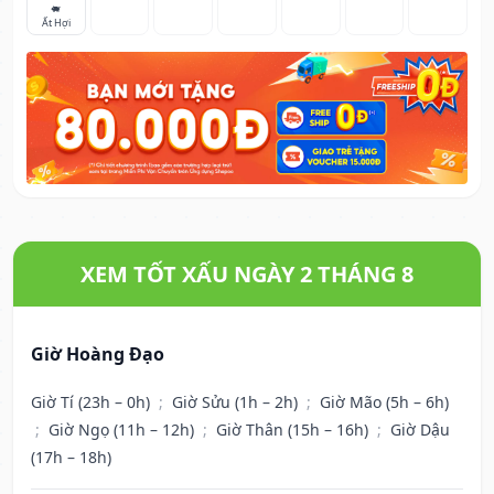
🐖
Ất Hợi
XEM TỐT XẤU NGÀY 2 THÁNG 8
Giờ Hoàng Đạo
Giờ Tí (23h – 0h)
;
Giờ Sửu (1h – 2h)
;
Giờ Mão (5h – 6h)
;
Giờ Ngọ (11h – 12h)
;
Giờ Thân (15h – 16h)
;
Giờ Dậu
(17h – 18h)