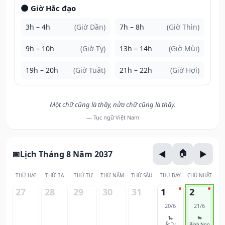
🌑 Giờ Hắc đạo
3h – 4h
(Giờ Dần)
7h – 8h
(Giờ Thìn)
9h – 10h
(Giờ Tỵ)
13h – 14h
(Giờ Mùi)
19h – 20h
(Giờ Tuất)
21h – 22h
(Giờ Hợi)
Một chữ cũng là thầy, nửa chữ cũng là thầy.
— Tục ngữ Việt Nam
Lịch Tháng 8 Năm 2037
THỨ HAI
THỨ BA
THỨ TƯ
THỨ NĂM
THỨ SÁU
THỨ BẢY
CHỦ NHẬT
27
28
29
30
31
1
2
20/6
21/6
🐍
🐎
Ất Tỵ
Bính Ngọ