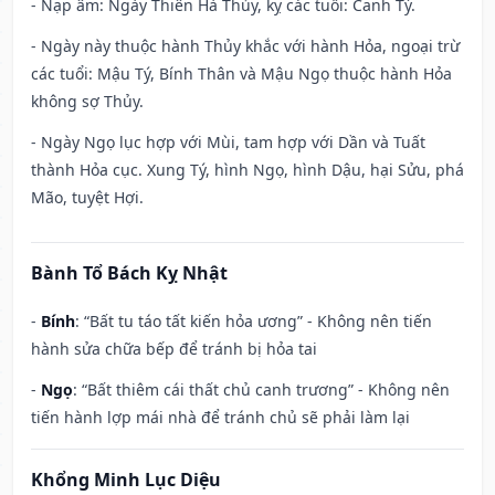
- Nạp âm: Ngày Thiên Hà Thủy, kỵ các tuổi: Canh Tý.
- Ngày này thuộc hành Thủy khắc với hành Hỏa, ngoại trừ
các tuổi: Mậu Tý, Bính Thân và Mậu Ngọ thuộc hành Hỏa
không sợ Thủy.
- Ngày Ngọ lục hợp với Mùi, tam hợp với Dần và Tuất
thành Hỏa cục. Xung Tý, hình Ngọ, hình Dậu, hại Sửu, phá
Mão, tuyệt Hợi.
Bành Tổ Bách Kỵ Nhật
-
Bính
: “Bất tu táo tất kiến hỏa ương” - Không nên tiến
hành sửa chữa bếp để tránh bị hỏa tai
-
Ngọ
: “Bất thiêm cái thất chủ canh trương” - Không nên
tiến hành lợp mái nhà để tránh chủ sẽ phải làm lại
Khổng Minh Lục Diệu