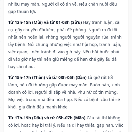
nhiều may mắn. Người đi có tin về. Nếu chăn nuôi đều
gặp thuận lợi.
Từ 13h-15h (Mùi) và từ 01-03h (Sửu)
Hay tranh luận, cãi
cọ, gây chuyện đói kém, phải đề phòng. Người ra đi tốt
nhất nên hoãn lại. Phòng người người nguyền rủa, tránh
lây bệnh. Nói chung những việc như hội họp, tranh luận,
việc quan,…nên tránh đi vào giờ này. Nếu bắt buộc phải
đi vào giờ này thì nên giữ miệng để hạn ché gây ẩu đả
hay cãi nhau.
Từ 15h-17h (Thân) và từ 03h-05h (Dần)
Là giờ rất tốt
lành, nếu đi thường gặp được may mắn. Buôn bán, kinh
doanh có lời. Người đi sắp về nhà. Phụ nữ có tin mừng.
Mọi việc trong nhà đều hòa hợp. Nếu có bệnh cầu thì sẽ
khỏi, gia đình đều mạnh khỏe.
Từ 17h-19h (Dậu) và từ 05h-07h (Mão)
Cầu tài thì không
có lợi, hoặc hay bị trái ý. Nếu ra đi hay thiệt, gặp nạn, việc