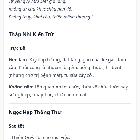
Tự yếu quy hưu biệt giá lang.
Khổng tử cửu khúc châu nan độ,
Phóng thủy, khai câu, thiên mệnh thương.”
Thập Nhị Kiến Trừ
Trực Bế
Nên làm
: Xây đắp tường, đặt táng, gắn cửa, kê gác, làm
cầu. Khởi công lò nhuộm lò gốm, uống thuốc, trị bệnh
(nhưng chớ trị bệnh mắt), tu sửa cây cối.
Không nên
: Lên quan nhậm chức, thừa kế chức tước hay
sự nghiệp, nhập học, chữa bệnh mắt.
Ngọc Hạp Thông Thư
Sao tốt
:
- Thiên Quý: Tốt cho mọi việc.