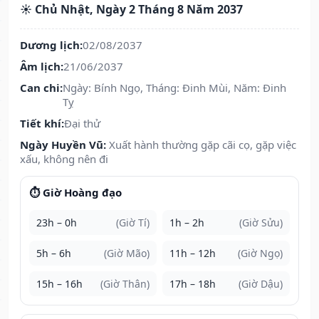
☀️ Chủ Nhật, Ngày 2 Tháng 8 Năm 2037
Dương lịch:
02/08/2037
Âm lịch:
21/06/2037
Can chi:
Ngày: Bính Ngọ, Tháng: Đinh Mùi, Năm: Đinh
Tỵ
Tiết khí:
Đại thử
Ngày Huyền Vũ:
Xuất hành thường gặp cãi cọ, gặp việc
xấu, không nên đi
⏱️ Giờ Hoàng đạo
23h – 0h
(Giờ Tí)
1h – 2h
(Giờ Sửu)
5h – 6h
(Giờ Mão)
11h – 12h
(Giờ Ngọ)
15h – 16h
(Giờ Thân)
17h – 18h
(Giờ Dậu)