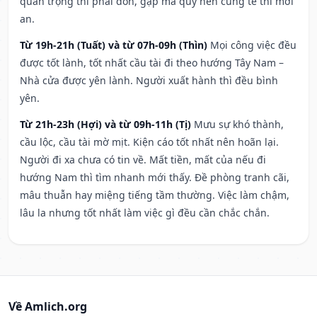
quan trọng thì phải đòn, gặp ma quỷ nên cúng tế thì mới
an.
Từ 19h-21h (Tuất) và từ 07h-09h (Thìn)
Mọi công việc đều
được tốt lành, tốt nhất cầu tài đi theo hướng Tây Nam –
Nhà cửa được yên lành. Người xuất hành thì đều bình
yên.
Từ 21h-23h (Hợi) và từ 09h-11h (Tị)
Mưu sự khó thành,
cầu lộc, cầu tài mờ mịt. Kiện cáo tốt nhất nên hoãn lại.
Người đi xa chưa có tin về. Mất tiền, mất của nếu đi
hướng Nam thì tìm nhanh mới thấy. Đề phòng tranh cãi,
mâu thuẫn hay miệng tiếng tầm thường. Việc làm chậm,
lâu la nhưng tốt nhất làm việc gì đều cần chắc chắn.
Về Amlich.org