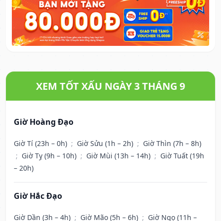
XEM TỐT XẤU NGÀY 3 THÁNG 9
Giờ Hoàng Đạo
Giờ Tí (23h – 0h)
;
Giờ Sửu (1h – 2h)
;
Giờ Thìn (7h – 8h)
;
Giờ Tỵ (9h – 10h)
;
Giờ Mùi (13h – 14h)
;
Giờ Tuất (19h
– 20h)
Giờ Hắc Đạo
Giờ Dần (3h – 4h)
;
Giờ Mão (5h – 6h)
;
Giờ Ngọ (11h –