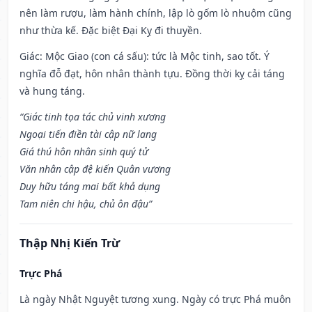
nên làm rượu, làm hành chính, lập lò gốm lò nhuộm cũng
như thừa kế. Đặc biệt Đại Kỵ đi thuyền.
Giác: Mộc Giao (con cá sấu): tức là Mộc tinh, sao tốt. Ý
nghĩa đỗ đạt, hôn nhân thành tựu. Đồng thời kỵ cải táng
và hung táng.
“Giác tinh tọa tác chủ vinh xương
Ngoại tiến điền tài cập nữ lang
Giá thú hôn nhân sinh quý tử
Văn nhân cập đệ kiến Quân vương
Duy hữu táng mai bất khả dụng
Tam niên chi hậu, chủ ôn đậu”
Thập Nhị Kiến Trừ
Trực Phá
Là ngày Nhật Nguyệt tương xung. Ngày có trực Phá muôn