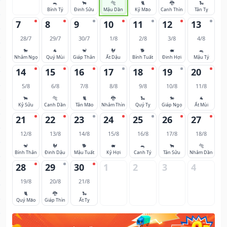
🐀
🐂
🐅
🐈
🐉
🐍
Bính Tý
Đinh Sửu
Mậu Dần
Kỷ Mão
Canh Thìn
Tân Tỵ
7
8
9
10
11
12
13
28/7
29/7
30/7
1/8
2/8
3/8
4/8
🐎
🐐
🐒
🐓
🐕
🐖
🐀
Nhâm Ngọ
Quý Mùi
Giáp Thân
Ất Dậu
Bính Tuất
Đinh Hợi
Mậu Tý
14
15
16
17
18
19
20
5/8
6/8
7/8
8/8
9/8
10/8
11/8
🐂
🐅
🐈
🐉
🐍
🐎
🐐
Kỷ Sửu
Canh Dần
Tân Mão
Nhâm Thìn
Quý Tỵ
Giáp Ngọ
Ất Mùi
21
22
23
24
25
26
27
12/8
13/8
14/8
15/8
16/8
17/8
18/8
🐒
🐓
🐕
🐖
🐀
🐂
🐅
Bính Thân
Đinh Dậu
Mậu Tuất
Kỷ Hợi
Canh Tý
Tân Sửu
Nhâm Dần
28
29
30
1
2
3
4
19/8
20/8
21/8
🐈
🐉
🐍
Quý Mão
Giáp Thìn
Ất Tỵ