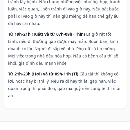
tránh lây bệnh. Nói chung những việc như hội họp, tranh
luận, việc quan,…nên tránh đi vào giờ này. Nếu bắt buộc
phải đi vào giờ này thì nên giữ miệng để hạn ché gây ẩu
đả hay cãi nhau.
Từ 19h-21h (Tuất) và từ 07h-09h (Thìn)
Là giờ rất tốt
lành, nếu đi thường gặp được may mắn. Buôn bán, kinh
doanh có lời. Người đi sắp về nhà. Phụ nữ có tin mừng.
Mọi việc trong nhà đều hòa hợp. Nếu có bệnh cầu thì sẽ
khỏi, gia đình đều mạnh khỏe.
Từ 21h-23h (Hợi) và từ 09h-11h (Tị)
Cầu tài thì không có
lợi, hoặc hay bị trái ý. Nếu ra đi hay thiệt, gặp nạn, việc
quan trọng thì phải đòn, gặp ma quỷ nên cúng tế thì mới
an.