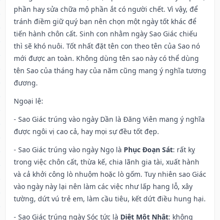
phần hay sửa chữa mộ phần ắt có người chết. Vì vậy, để
tránh điềm giữ quý bạn nên chọn một ngày tốt khác để
tiến hành chôn cất. Sinh con nhằm ngày Sao Giác chiếu
thì sẽ khó nuôi. Tốt nhất đặt tên con theo tên của Sao nó
mới được an toàn. Không dùng tên sao này có thể dùng
tên Sao của tháng hay của năm cũng mang ý nghĩa tương
đương.
Ngoại lệ
:
- Sao Giác trúng vào ngày Dần là Đăng Viên mang ý nghĩa
được ngôi vị cao cả, hay mọi sự đều tốt đẹp.
- Sao Giác trúng vào ngày Ngọ là
Phục Đoạn Sát
: rất kỵ
trong việc chôn cất, thừa kế, chia lãnh gia tài, xuất hành
và cả khởi công lò nhuộm hoặc lò gốm. Tuy nhiên sao Giác
vào ngày này lại nên làm các việc như lấp hang lỗ, xây
tường, dứt vú trẻ em, làm cầu tiêu, kết dứt điều hung hại.
- Sao Giác trúng ngày Sóc tức là
Diệt Một Nhật
: không