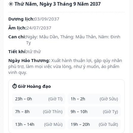
☀️ Thứ Năm, Ngày 3 Tháng 9 Năm 2037
Dương lịch:
03/09/2037
Âm lịch:
24/07/2037
Can chi:
Ngày: Mậu Dần, Tháng: Mậu Thân, Năm: Đinh
Tỵ
Tiết khí:
Xử thử
Ngày Hảo Thương:
Xuất hành thuận lợi, gặp qúy nhân
phù trợ, làm mọi việc vừa lòng, như ý muốn, áo phẩm
vinh quy.
⏱️ Giờ Hoàng đạo
23h – 0h
(Giờ Tí)
1h – 2h
(Giờ Sửu)
7h – 8h
(Giờ Thìn)
9h – 10h
(Giờ Tỵ)
13h – 14h
(Giờ Mùi)
19h – 20h
(Giờ Tuất)