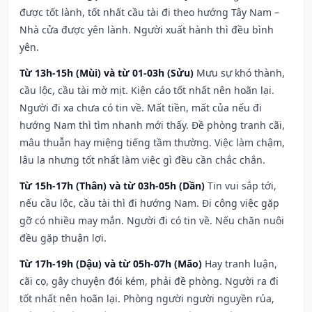
được tốt lành, tốt nhất cầu tài đi theo hướng Tây Nam –
Nhà cửa được yên lành. Người xuất hành thì đều bình
yên.
Từ 13h-15h (Mùi) và từ 01-03h (Sửu)
Mưu sự khó thành,
cầu lộc, cầu tài mờ mịt. Kiện cáo tốt nhất nên hoãn lại.
Người đi xa chưa có tin về. Mất tiền, mất của nếu đi
hướng Nam thì tìm nhanh mới thấy. Đề phòng tranh cãi,
mâu thuẫn hay miệng tiếng tầm thường. Việc làm chậm,
lâu la nhưng tốt nhất làm việc gì đều cần chắc chắn.
Từ 15h-17h (Thân) và từ 03h-05h (Dần)
Tin vui sắp tới,
nếu cầu lộc, cầu tài thì đi hướng Nam. Đi công việc gặp
gỡ có nhiều may mắn. Người đi có tin về. Nếu chăn nuôi
đều gặp thuận lợi.
Từ 17h-19h (Dậu) và từ 05h-07h (Mão)
Hay tranh luận,
cãi cọ, gây chuyện đói kém, phải đề phòng. Người ra đi
tốt nhất nên hoãn lại. Phòng người người nguyền rủa,