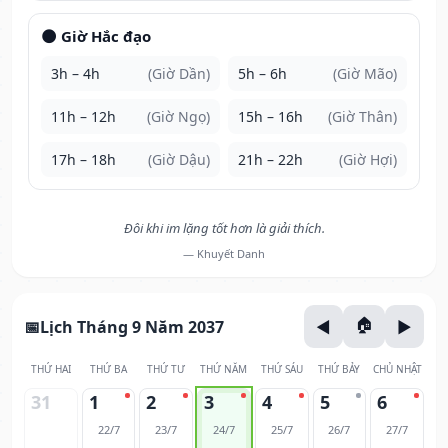
🌑 Giờ Hắc đạo
3h – 4h
(Giờ Dần)
5h – 6h
(Giờ Mão)
11h – 12h
(Giờ Ngọ)
15h – 16h
(Giờ Thân)
17h – 18h
(Giờ Dậu)
21h – 22h
(Giờ Hợi)
Đôi khi im lặng tốt hơn là giải thích.
— Khuyết Danh
Lịch Tháng 9 Năm 2037
THỨ HAI
THỨ BA
THỨ TƯ
THỨ NĂM
THỨ SÁU
THỨ BẢY
CHỦ NHẬT
31
1
2
3
4
5
6
22/7
23/7
24/7
25/7
26/7
27/7