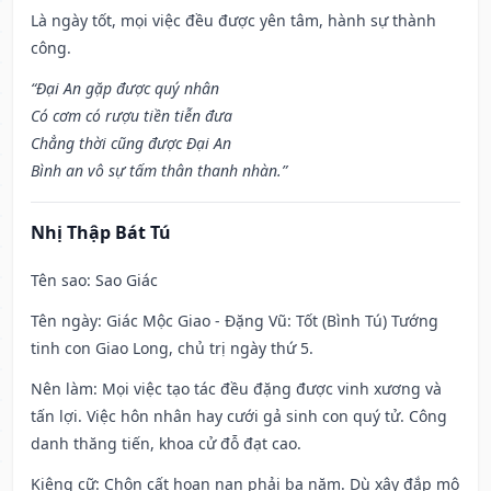
Là ngày tốt, mọi việc đều được yên tâm, hành sự thành
công.
“Đại An gặp được quý nhân
Có cơm có rượu tiền tiễn đưa
Chẳng thời cũng được Đại An
Bình an vô sự tấm thân thanh nhàn.”
Nhị Thập Bát Tú
Tên sao
: Sao Giác
Tên ngày
: Giác Mộc Giao - Đặng Vũ: Tốt (Bình Tú) Tướng
tinh con Giao Long, chủ trị ngày thứ 5.
Nên làm
: Mọi việc tạo tác đều đặng được vinh xương và
tấn lợi. Việc hôn nhân hay cưới gả sinh con quý tử. Công
danh thăng tiến, khoa cử đỗ đạt cao.
Kiêng cữ
: Chôn cất hoạn nạn phải ba năm. Dù xây đắp mộ