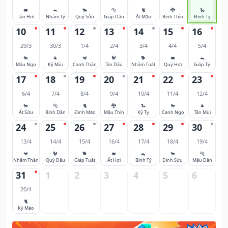
🐖
🐀
🐂
🐅
🐈
🐉
🐍
Tân Hợi
Nhâm Tý
Quý Sửu
Giáp Dần
Ất Mão
Bính Thìn
Đinh Tỵ
10
11
12
13
14
15
16
29/3
30/3
1/4
2/4
3/4
4/4
5/4
🐎
🐐
🐒
🐓
🐕
🐖
🐀
Mậu Ngọ
Kỷ Mùi
Canh Thân
Tân Dậu
Nhâm Tuất
Quý Hợi
Giáp Tý
17
18
19
20
21
22
23
6/4
7/4
8/4
9/4
10/4
11/4
12/4
🐂
🐅
🐈
🐉
🐍
🐎
🐐
Ất Sửu
Bính Dần
Đinh Mão
Mậu Thìn
Kỷ Tỵ
Canh Ngọ
Tân Mùi
24
25
26
27
28
29
30
13/4
14/4
15/4
16/4
17/4
18/4
19/4
🐒
🐓
🐕
🐖
🐀
🐂
🐅
Nhâm Thân
Quý Dậu
Giáp Tuất
Ất Hợi
Bính Tý
Đinh Sửu
Mậu Dần
31
1
2
3
4
5
6
20/4
🐈
Kỷ Mão