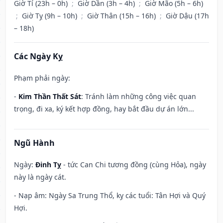
Giờ Tí (23h – 0h)
;
Giờ Dần (3h – 4h)
;
Giờ Mão (5h – 6h)
;
Giờ Tỵ (9h – 10h)
;
Giờ Thân (15h – 16h)
;
Giờ Dậu (17h
– 18h)
Các Ngày Kỵ
Phạm phải ngày:
-
Kim Thần Thất Sát
: Tránh làm những công việc quan
trọng, đi xa, ký kết hợp đồng, hay bắt đầu dự án lớn...
Ngũ Hành
Ngày:
Đinh Tỵ
- tức Can Chi tương đồng (cùng Hỏa), ngày
này là ngày cát.
- Nạp âm: Ngày Sa Trung Thổ, kỵ các tuổi: Tân Hợi và Quý
Hợi.