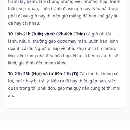
tránh lây bệnh. Nói chung những việc như hội họp, tranh
luận, việc quan,…nên tránh đi vào giờ này. Nếu bắt buộc
phải đi vào giờ này thì nên giữ miệng để hạn ché gây ẩu
đả hay cãi nhau.
Từ 19h-21h (Tuất) và từ 07h-09h (Thìn)
Là giờ rất tốt
lành, nếu đi thường gặp được may mắn. Buôn bán, kinh
doanh có lời. Người đi sắp về nhà. Phụ nữ có tin mừng.
Mọi việc trong nhà đều hòa hợp. Nếu có bệnh cầu thì sẽ
khỏi, gia đình đều mạnh khỏe.
Từ 21h-23h (Hợi) và từ 09h-11h (Tị)
Cầu tài thì không có
lợi, hoặc hay bị trái ý. Nếu ra đi hay thiệt, gặp nạn, việc
quan trọng thì phải đòn, gặp ma quỷ nên cúng tế thì mới
an.