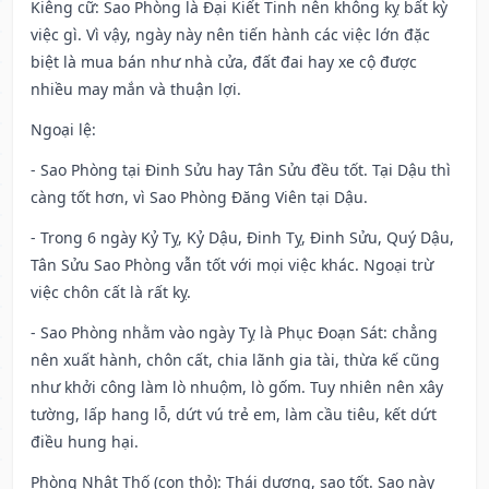
Kiêng cữ
: Sao Phòng là Đại Kiết Tinh nên không kỵ bất kỳ
việc gì. Vì vậy, ngày này nên tiến hành các việc lớn đặc
biệt là mua bán như nhà cửa, đất đai hay xe cộ được
nhiều may mắn và thuận lợi.
Ngoại lệ
:
- Sao Phòng tại Đinh Sửu hay Tân Sửu đều tốt. Tại Dậu thì
càng tốt hơn, vì Sao Phòng Đăng Viên tại Dậu.
- Trong 6 ngày Kỷ Tỵ, Kỷ Dậu, Đinh Tỵ, Đinh Sửu, Quý Dậu,
Tân Sửu Sao Phòng vẫn tốt với mọi việc khác. Ngoại trừ
việc chôn cất là rất kỵ.
- Sao Phòng nhằm vào ngày Tỵ là Phục Đoạn Sát: chẳng
nên xuất hành, chôn cất, chia lãnh gia tài, thừa kế cũng
như khởi công làm lò nhuộm, lò gốm. Tuy nhiên nên xây
tường, lấp hang lỗ, dứt vú trẻ em, làm cầu tiêu, kết dứt
điều hung hại.
Phòng Nhật Thố (con thỏ): Thái dương, sao tốt. Sao này