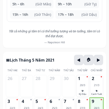
5h – 6h
(Giờ Mão)
9h – 10h
(Giờ Tỵ)
15h – 16h
(Giờ Thân)
17h – 18h
(Giờ Dậu)
Tất cả những gì tâm trí có thể tưởng tượng và tin tưởng, tâm trí có
thể đạt được.
— Napoleon Hill
Lịch Tháng 5 Năm 2021
THỨ HAI
THỨ BA
THỨ TƯ
THỨ NĂM
THỨ SÁU
THỨ BẢY
CHỦ NHẬT
26
27
28
29
30
1
2
20/3
21/3
🐓
🐕
Kỷ Dậu
Canh Tuất
3
4
5
6
7
8
9
22/3
23/3
24/3
25/3
26/3
27/3
28/3