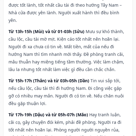
được tốt lành, tốt nhất cầu tài đi theo hướng Tây Nam –
Nhà cửa được yên lành. Người xuất hành thì đều bình
yên.
Từ 13h-15h (Mùi) và từ 01-03h (Sửu)
Mưu sự khó thành,
cầu lộc, cầu tài mờ mịt. Kiện cáo tốt nhất nên hoãn lại.
Người đi xa chưa có tin về. Mất tiền, mất của nếu đi
hướng Nam thì tìm nhanh mới thấy. Đề phòng tranh cãi,
mâu thuẫn hay miệng tiếng tầm thường. Việc làm chậm,
lâu la nhưng tốt nhất làm việc gì đều cần chắc chắn.
Từ 15h-17h (Thân) và từ 03h-05h (Dần)
Tin vui sắp tới,
nếu cầu lộc, cầu tài thì đi hướng Nam. Đi công việc gặp
gỡ có nhiều may mắn. Người đi có tin về. Nếu chăn nuôi
đều gặp thuận lợi.
Từ 17h-19h (Dậu) và từ 05h-07h (Mão)
Hay tranh luận,
cãi cọ, gây chuyện đói kém, phải đề phòng. Người ra đi
tốt nhất nên hoãn lại. Phòng người người nguyền rủa,