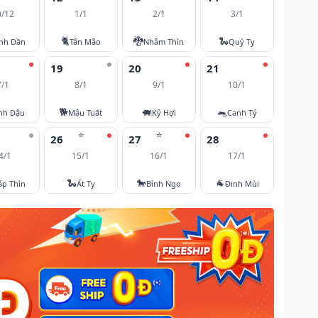
0/12
1/1
2/1
3/1
🐈
🐉
🐍
nh Dần
Tân Mão
Nhâm Thìn
Quý Tỵ
19
20
21
7/1
8/1
9/1
10/1
🐕
🐖
🐀
nh Dậu
Mậu Tuất
Kỷ Hợi
Canh Tý
⭐
⭐
26
27
28
4/1
15/1
16/1
17/1
🐍
🐎
🐐
áp Thìn
Ất Tỵ
Bính Ngọ
Đinh Mùi