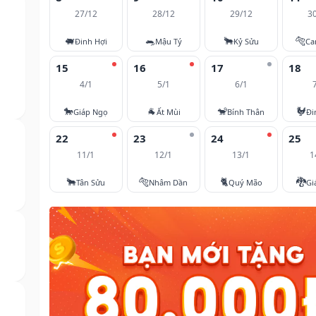
27/12
28/12
29/12
3
🐖
🐀
🐂
🐅
Đinh Hợi
Mậu Tý
Kỷ Sửu
Ca
15
16
17
18
4/1
5/1
6/1
🐎
🐐
🐒
🐓
Giáp Ngọ
Ất Mùi
Bính Thân
Đi
22
23
24
25
11/1
12/1
13/1
1
🐂
🐅
🐈
🐉
Tân Sửu
Nhâm Dần
Quý Mão
Gi