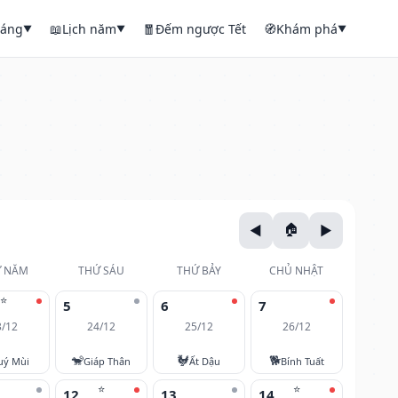
háng
📖
Lịch năm
🧧
Đếm ngược Tết
🧭
Khám phá
▼
▼
▼
 NĂM
THỨ SÁU
THỨ BẢY
CHỦ NHẬT
⭐
5
6
7
3/12
24/12
25/12
26/12
🐒
🐓
🐕
uý Mùi
Giáp Thân
Ất Dậu
Bính Tuất
⭐
⭐
12
13
14