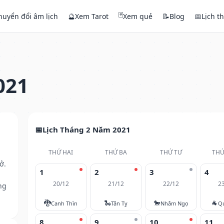
🃏
huyển đổi âm lịch
🔮
Xem Tarot
Xem quẻ
📝
Blog
📅
Lịch t
021
Lịch Tháng 2 Năm 2021
THỨ HAI
THỨ BA
THỨ TƯ
THỨ
ở.
1
2
3
4
20/12
21/12
22/12
2
ng
🐉
🐍
🐎
🐐
Canh Thìn
Tân Tỵ
Nhâm Ngọ
Q
8
9
10
11