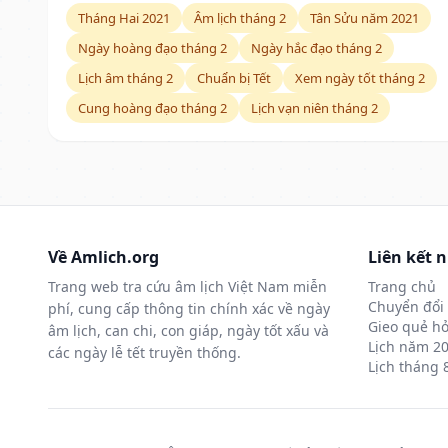
Tháng Hai 2021
Âm lịch tháng 2
Tân Sửu năm 2021
Ngày hoàng đạo tháng 2
Ngày hắc đạo tháng 2
Lịch âm tháng 2
Chuẩn bị Tết
Xem ngày tốt tháng 2
Cung hoàng đạo tháng 2
Lịch vạn niên tháng 2
Về Amlich.org
Liên kết 
Trang web tra cứu âm lịch Việt Nam miễn
Trang chủ
Chuyển đổi 
phí, cung cấp thông tin chính xác về ngày
Gieo quẻ hỏ
âm lịch, can chi, con giáp, ngày tốt xấu và
Lịch năm 2
các ngày lễ tết truyền thống.
Lịch tháng 