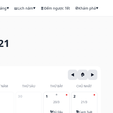
háng
📖
Lịch năm
🧧
Đếm ngược Tết
🧭
Khám phá
▼
▼
▼
21
 NĂM
THỨ SÁU
THỨ BẢY
CHỦ NHẬT
⭐
30
1
2
20/3
21/3
🐓
🐕
Kỷ Dậu
Canh Tuất