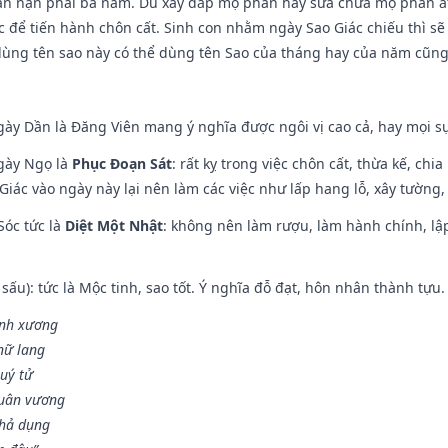
ạn nạn phải ba năm. Dù xây đắp mộ phần hay sửa chữa mộ phần ắt 
 để tiến hành chôn cất. Sinh con nhằm ngày Sao Giác chiếu thì sẽ 
dùng tên sao này có thể dùng tên Sao của tháng hay của năm cũn
gày Dần là Đăng Viên mang ý nghĩa được ngôi vị cao cả, hay mọi sự
ngày Ngọ là
Phục Đoạn Sát
: rất kỵ trong việc chôn cất, thừa kế, ch
Giác vào ngày này lại nên làm các việc như lấp hang lỗ, xây tường, 
Sóc tức là
Diệt Một Nhật
: không nên làm rượu, làm hành chính, lậ
 sấu): tức là Mộc tinh, sao tốt. Ý nghĩa đỗ đạt, hôn nhân thành tựu
vinh xương
 nữ lang
uý tử
Quân vương
khả dụng