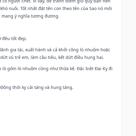
có người chết. Vì vậy, để tránh điềm giữ quý bạn nên
khó nuôi. Tốt nhất đặt tên con theo tên của Sao nó mới
g mang ý nghĩa tương đương.
 đều tốt đẹp.
ia lãnh gia tài, xuất hành và cả khởi công lò nhuộm hoặc
dứt vú trẻ em, làm cầu tiêu, kết dứt điều hung hại.
p lò gốm lò nhuộm cũng như thừa kế. Đặc biệt Đại Kỵ đi
. Đồng thời kỵ cải táng và hung táng.