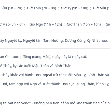
 Sửu (1h – 2h)
;
Giờ Thìn (7h – 8h)
;
Giờ Tỵ (9h – 10h)
;
Giờ Mùi (
ờ Mão (5h – 6h)
;
Giờ Ngọ (11h – 12h)
;
Giờ Thân (15h – 16h)
;
Gi
 Nguyệt kỵ, Nguyệt tận, Tam Nương, Dương Công Kỵ Nhật nào.
Can Chi tương đồng (cùng Mộc), ngày này là ngày cát.
ê Thủy, kỵ các tuổi: Mậu Thân và Bính Thân.
 Thủy khắc với hành Hỏa, ngoại trừ các tuổi: Mậu Tý, Bính Thân 
 Hợi, tam hợp với Ngọ và Tuất thành Hỏa cục. Xung Thân, hình Tỵ, 
ng tài vật hao vong” - Không nên tiến hành mở kho tránh tiền của 