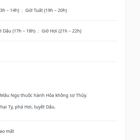
13h – 14h)
;
Giờ Tuất (19h – 20h)
ờ Dậu (17h – 18h)
;
Giờ Hợi (21h – 22h)
và Mậu Ngọ thuộc hành Hỏa không sợ Thủy.
hại Tỵ, phá Hợi, tuyệt Dậu.
hao mất