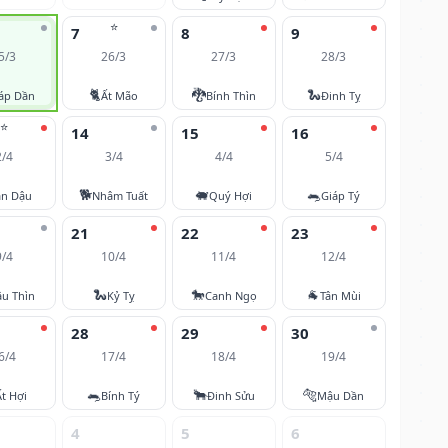
⭐
7
8
9
5/3
26/3
27/3
28/3
🐈
🐉
🐍
áp Dần
Ất Mão
Bính Thìn
Đinh Tỵ
⭐
14
15
16
2/4
3/4
4/4
5/4
🐕
🐖
🐀
ân Dậu
Nhâm Tuất
Quý Hợi
Giáp Tý
21
22
23
9/4
10/4
11/4
12/4
🐍
🐎
🐐
u Thìn
Kỷ Tỵ
Canh Ngọ
Tân Mùi
28
29
30
6/4
17/4
18/4
19/4
🐀
🐂
🐅
Ất Hợi
Bính Tý
Đinh Sửu
Mậu Dần
4
5
6