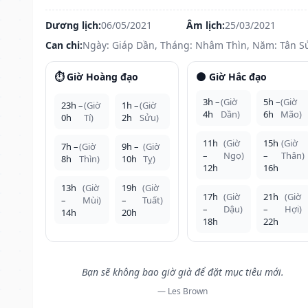
Dương lịch:
06/05/2021
Âm lịch:
25/03/2021
Can chi:
Ngày: Giáp Dần, Tháng: Nhâm Thìn, Năm: Tân S
⏱️ Giờ Hoàng đạo
🌑 Giờ Hắc đạo
3h –
(Giờ
5h –
(Giờ
23h –
(Giờ
1h –
(Giờ
4h
Dần)
6h
Mão)
0h
Tí)
2h
Sửu)
11h
(Giờ
15h
(Giờ
7h –
(Giờ
9h –
(Giờ
–
Ngọ)
–
Thân)
8h
Thìn)
10h
Tỵ)
12h
16h
13h
(Giờ
19h
(Giờ
17h
(Giờ
21h
(Giờ
–
Mùi)
–
Tuất)
–
Dậu)
–
Hợi)
14h
20h
18h
22h
Bạn sẽ không bao giờ già để đặt mục tiêu mới.
— Les Brown