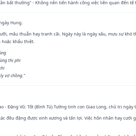
 thần bất thường” - Không nên tiến hành công việc liên quan đến t
 ngày Hung.
ỡi, mâu thuẫn hay tranh cãi. Ngày này là ngày xấu, mưu sự khó thà
 hoặc khẩu thiệt.
cùng
ùng thị phi
khi
ly vợ chồng.”
ao - Đặng Vũ: Tốt (Bình Tú) Tướng tinh con Giao Long, chủ trị ngày 
o tác đều đặng được vinh xương và tấn lợi. Việc hôn nhân hay cưới 