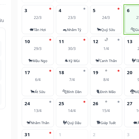
3
4
5
6
22/3
23/3
24/3
2
ửu
🐖
🐀
🐂
🐅
Tân Hợi
Nhâm Tý
Quý Sửu
Gi
🌙
10
11
12
13
29/3
30/3
1/4
🐎
🐐
🐒
🐓
Mậu Ngọ
Kỷ Mùi
Canh Thân
T
⭐
17
18
19
20
6/4
7/4
8/4
🐂
🐅
🐈
🐉
Ất Sửu
Bính Dần
Đinh Mão
Mậ
⭐
24
25
26
27
13/4
14/4
15/4
1
🐒
🐓
🐕
🐖
Nhâm Thân
Quý Dậu
Giáp Tuất
31
1
2
3