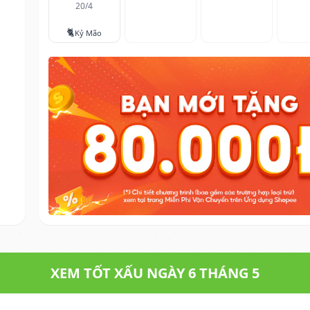
20/4
🐈
Kỷ Mão
XEM TỐT XẤU NGÀY 6 THÁNG 5