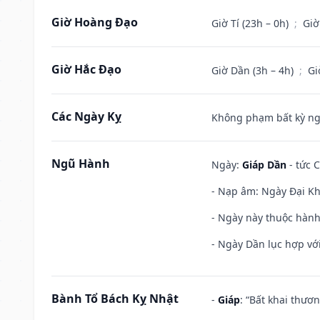
Giờ Hoàng Đạo
Giờ Tí (23h – 0h)
;
Giờ
Giờ Hắc Đạo
Giờ Dần (3h – 4h)
;
Gi
Các Ngày Kỵ
Không phạm bất kỳ ngày
Ngũ Hành
Ngày:
Giáp Dần
- tức 
- Nạp âm: Ngày Đại Kh
- Ngày này thuộc hành
- Ngày Dần lục hợp với
Bành Tổ Bách Kỵ Nhật
-
Giáp
: “Bất khai thươ