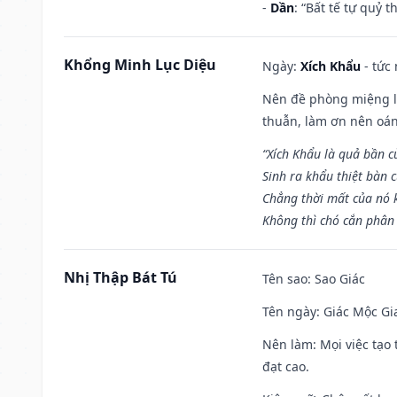
-
Dần
: “Bất tế tự quỷ
Khổng Minh Lục Diệu
Ngày:
Xích Khẩu
- tức
Nên đề phòng miệng lư
thuẫn, làm ơn nên oán
“Xích Khẩu là quả bần 
Sinh ra khẩu thiệt bàn c
Chẳng thời mất của nó 
Không thì chó cắn phân 
Nhị Thập Bát Tú
Tên sao
: Sao Giác
Tên ngày
: Giác Mộc Gi
Nên làm
: Mọi việc tạ
đạt cao.