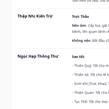
Tam niên chi hậu, chủ ô
Thập Nhị Kiến Trừ
Trực Thâu
Nên làm
: Cấy lúa, gặ
bệnh, lên quan lãnh c
Không nên
: Bắt đầu cô
Ngọc Hạp Thông Thư
Sao tốt
:
- Thiên Quý: Tốt cho mọ
- Thiên Xá: Tốt cho tế 
- Sinh Khí (Trực Khai):
- Thiên Quan: Tốt cho 
- Tục Thế: Tốt cho mọi 