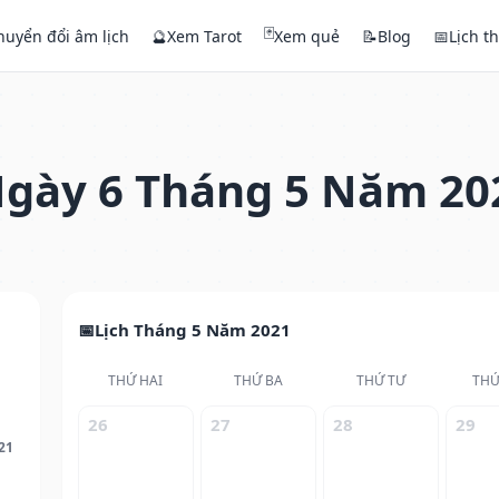
🃏
huyển đổi âm lịch
🔮
Xem Tarot
Xem quẻ
📝
Blog
📅
Lịch t
gày 6 Tháng 5 Năm 20
Lịch Tháng 5 Năm 2021
THỨ HAI
THỨ BA
THỨ TƯ
THỨ
26
27
28
29
21