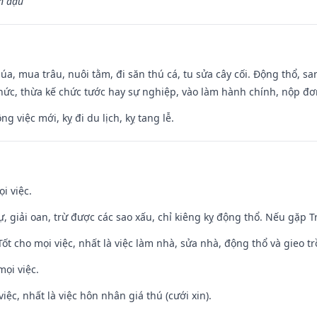
n đậu”
t lúa, mua trâu, nuôi tằm, đi săn thú cá, tu sửa cây cối. Động thổ
hức, thừa kế chức tước hay sự nghiệp, vào làm hành chính, nộp đơ
ng việc mới, kỵ đi du lịch, kỵ tang lễ.
i việc.
tự, giải oan, trừ được các sao xấu, chỉ kiêng kỵ động thổ. Nếu gặp Tr
 Tốt cho mọi việc, nhất là việc làm nhà, sửa nhà, động thổ và gieo tr
mọi việc.
việc, nhất là việc hôn nhân giá thú (cưới xin).