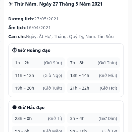
☀️ Thứ Năm, Ngày 27 Tháng 5 Năm 2021
Dương lịch:
27/05/2021
Âm lịch:
16/04/2021
Can chi:
Ngày: Ất Hợi, Tháng: Quý Tỵ, Năm: Tân Sửu
⏱️ Giờ Hoàng đạo
1h – 2h
(Giờ Sửu)
7h – 8h
(Giờ Thìn)
11h – 12h
(Giờ Ngọ)
13h – 14h
(Giờ Mùi)
19h – 20h
(Giờ Tuất)
21h – 22h
(Giờ Hợi)
🌑 Giờ Hắc đạo
23h – 0h
(Giờ Tí)
3h – 4h
(Giờ Dần)
5h – 6h
(Giờ Mão)
9h – 10h
(Giờ Tỵ)