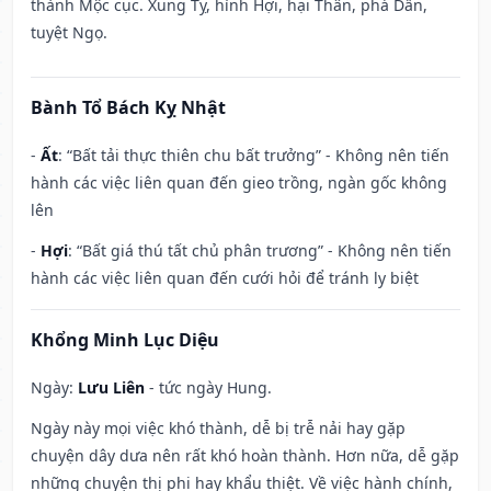
thành Mộc cục. Xung Tỵ, hình Hợi, hại Thân, phá Dần,
tuyệt Ngọ.
Bành Tổ Bách Kỵ Nhật
-
Ất
: “Bất tải thực thiên chu bất trưởng” - Không nên tiến
hành các việc liên quan đến gieo trồng, ngàn gốc không
lên
-
Hợi
: “Bất giá thú tất chủ phân trương” - Không nên tiến
hành các việc liên quan đến cưới hỏi để tránh ly biệt
Khổng Minh Lục Diệu
Ngày:
Lưu Liên
- tức ngày Hung.
Ngày này mọi việc khó thành, dễ bị trễ nải hay gặp
chuyện dây dưa nên rất khó hoàn thành. Hơn nữa, dễ gặp
những chuyện thị phi hay khẩu thiệt. Về việc hành chính,