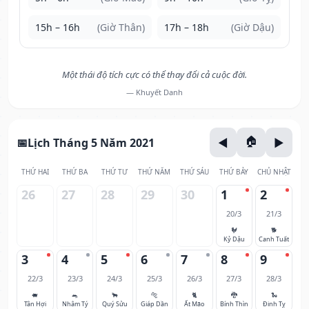
15h – 16h
(Giờ Thân)
17h – 18h
(Giờ Dậu)
Một thái độ tích cực có thể thay đổi cả cuộc đời.
— Khuyết Danh
Lịch Tháng 5 Năm 2021
THỨ HAI
THỨ BA
THỨ TƯ
THỨ NĂM
THỨ SÁU
THỨ BẢY
CHỦ NHẬT
26
27
28
29
30
1
2
20/3
21/3
🐓
🐕
Kỷ Dậu
Canh Tuất
3
4
5
6
7
8
9
22/3
23/3
24/3
25/3
26/3
27/3
28/3
🐖
🐀
🐂
🐅
🐈
🐉
🐍
Tân Hợi
Nhâm Tý
Quý Sửu
Giáp Dần
Ất Mão
Bính Thìn
Đinh Tỵ