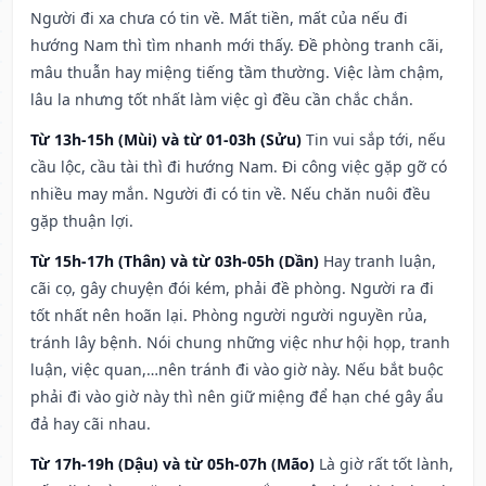
Người đi xa chưa có tin về. Mất tiền, mất của nếu đi
hướng Nam thì tìm nhanh mới thấy. Đề phòng tranh cãi,
mâu thuẫn hay miệng tiếng tầm thường. Việc làm chậm,
lâu la nhưng tốt nhất làm việc gì đều cần chắc chắn.
Từ 13h-15h (Mùi) và từ 01-03h (Sửu)
Tin vui sắp tới, nếu
cầu lộc, cầu tài thì đi hướng Nam. Đi công việc gặp gỡ có
nhiều may mắn. Người đi có tin về. Nếu chăn nuôi đều
gặp thuận lợi.
Từ 15h-17h (Thân) và từ 03h-05h (Dần)
Hay tranh luận,
cãi cọ, gây chuyện đói kém, phải đề phòng. Người ra đi
tốt nhất nên hoãn lại. Phòng người người nguyền rủa,
tránh lây bệnh. Nói chung những việc như hội họp, tranh
luận, việc quan,…nên tránh đi vào giờ này. Nếu bắt buộc
phải đi vào giờ này thì nên giữ miệng để hạn ché gây ẩu
đả hay cãi nhau.
Từ 17h-19h (Dậu) và từ 05h-07h (Mão)
Là giờ rất tốt lành,