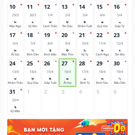
10
11
12
13
14
15
16
29/3
30/3
1/4
2/4
3/4
4/4
5/4
🐎
🐐
🐒
🐓
🐕
🐖
🐀
Mậu Ngọ
Kỷ Mùi
Canh Thân
Tân Dậu
Nhâm Tuất
Quý Hợi
Giáp Tý
17
18
19
20
21
22
23
6/4
7/4
8/4
9/4
10/4
11/4
12/4
🐂
🐅
🐈
🐉
🐍
🐎
🐐
Ất Sửu
Bính Dần
Đinh Mão
Mậu Thìn
Kỷ Tỵ
Canh Ngọ
Tân Mùi
24
25
26
27
28
29
30
13/4
14/4
15/4
16/4
17/4
18/4
19/4
🐒
🐓
🐕
🐖
🐀
🐂
🐅
Nhâm Thân
Quý Dậu
Giáp Tuất
Ất Hợi
Bính Tý
Đinh Sửu
Mậu Dần
31
1
2
3
4
5
6
20/4
🐈
Kỷ Mão