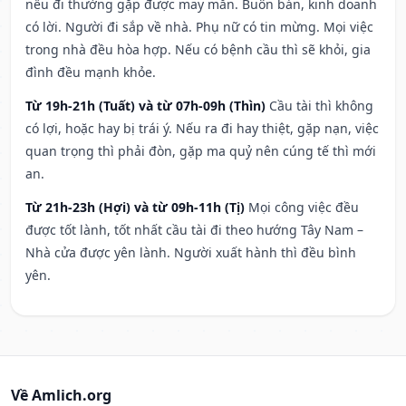
nếu đi thường gặp được may mắn. Buôn bán, kinh doanh
có lời. Người đi sắp về nhà. Phụ nữ có tin mừng. Mọi việc
trong nhà đều hòa hợp. Nếu có bệnh cầu thì sẽ khỏi, gia
đình đều mạnh khỏe.
Từ 19h-21h (Tuất) và từ 07h-09h (Thìn)
Cầu tài thì không
có lợi, hoặc hay bị trái ý. Nếu ra đi hay thiệt, gặp nạn, việc
quan trọng thì phải đòn, gặp ma quỷ nên cúng tế thì mới
an.
Từ 21h-23h (Hợi) và từ 09h-11h (Tị)
Mọi công việc đều
được tốt lành, tốt nhất cầu tài đi theo hướng Tây Nam –
Nhà cửa được yên lành. Người xuất hành thì đều bình
yên.
Về Amlich.org