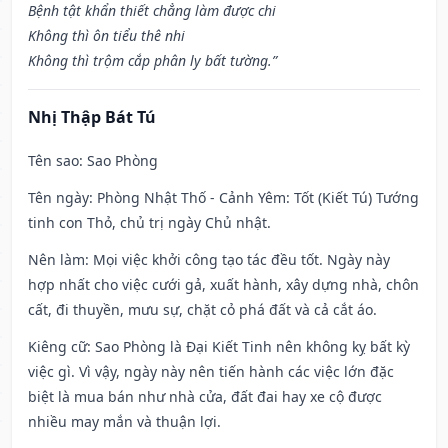
Bệnh tật khẩn thiết chẳng làm được chi
Không thì ôn tiểu thê nhi
Không thì trộm cắp phân ly bất tường.”
Nhị Thập Bát Tú
Tên sao
: Sao Phòng
Tên ngày
: Phòng Nhật Thố - Cảnh Yêm: Tốt (Kiết Tú) Tướng
tinh con Thỏ, chủ trị ngày Chủ nhật.
Nên làm
: Mọi việc khởi công tạo tác đều tốt. Ngày này
hợp nhất cho việc cưới gả, xuất hành, xây dựng nhà, chôn
cất, đi thuyền, mưu sự, chặt cỏ phá đất và cả cắt áo.
Kiêng cữ
: Sao Phòng là Đại Kiết Tinh nên không kỵ bất kỳ
việc gì. Vì vậy, ngày này nên tiến hành các việc lớn đặc
biệt là mua bán như nhà cửa, đất đai hay xe cộ được
nhiều may mắn và thuận lợi.