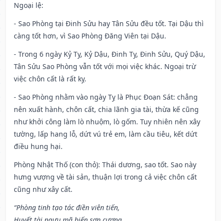
Ngoại lệ
:
- Sao Phòng tại Đinh Sửu hay Tân Sửu đều tốt. Tại Dậu thì
càng tốt hơn, vì Sao Phòng Đăng Viên tại Dậu.
- Trong 6 ngày Kỷ Tỵ, Kỷ Dậu, Đinh Tỵ, Đinh Sửu, Quý Dậu,
Tân Sửu Sao Phòng vẫn tốt với mọi việc khác. Ngoại trừ
việc chôn cất là rất kỵ.
- Sao Phòng nhằm vào ngày Tỵ là Phục Đoạn Sát: chẳng
nên xuất hành, chôn cất, chia lãnh gia tài, thừa kế cũng
như khởi công làm lò nhuộm, lò gốm. Tuy nhiên nên xây
tường, lấp hang lỗ, dứt vú trẻ em, làm cầu tiêu, kết dứt
điều hung hại.
Phòng Nhật Thố (con thỏ): Thái dương, sao tốt. Sao này
hưng vượng về tài sản, thuận lợi trong cả việc chôn cất
cũng như xây cất.
“Phòng tinh tạo tác điền viên tiến,
Huyết tài ngưu mã biến sơn cương,