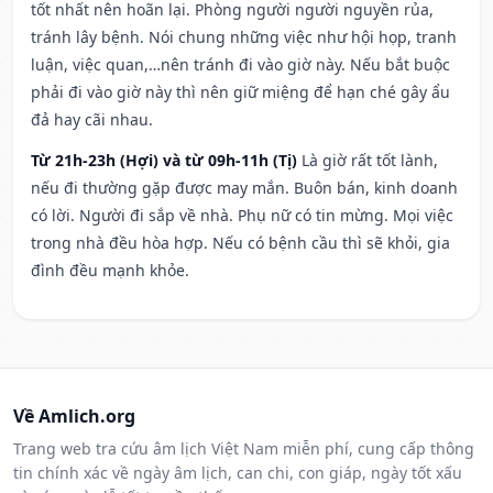
tốt nhất nên hoãn lại. Phòng người người nguyền rủa,
tránh lây bệnh. Nói chung những việc như hội họp, tranh
luận, việc quan,…nên tránh đi vào giờ này. Nếu bắt buộc
phải đi vào giờ này thì nên giữ miệng để hạn ché gây ẩu
đả hay cãi nhau.
Từ 21h-23h (Hợi) và từ 09h-11h (Tị)
Là giờ rất tốt lành,
nếu đi thường gặp được may mắn. Buôn bán, kinh doanh
có lời. Người đi sắp về nhà. Phụ nữ có tin mừng. Mọi việc
trong nhà đều hòa hợp. Nếu có bệnh cầu thì sẽ khỏi, gia
đình đều mạnh khỏe.
Về Amlich.org
Trang web tra cứu âm lịch Việt Nam miễn phí, cung cấp thông
tin chính xác về ngày âm lịch, can chi, con giáp, ngày tốt xấu