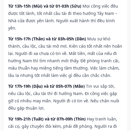
Từ 13h-15h (Mùi) và từ 01-03h (Sửu)
Mọi công việc đều
được tốt lành, tốt nhất cầu tài đi theo hướng Tây Nam –
Nhà cửa được yên lành. Người xuất hành thì đều bình
yên.
Từ 15h-17h (Thân) và từ 03h-05h (Dần)
Mưu sự khó
thành, cầu lộc, cầu tài mờ mịt. Kiện cáo tốt nhất nên hoãn
lại. Người đi xa chưa có tin về. Mất tiền, mất của nếu đi
hướng Nam thì tìm nhanh mới thấy. Đề phòng tranh cãi,
mâu thuẫn hay miệng tiếng tầm thường. Việc làm chậm,
lâu la nhưng tốt nhất làm việc gì đều cần chắc chắn.
Từ 17h-19h (Dậu) và từ 05h-07h (Mão)
Tin vui sắp tới,
nếu cầu lộc, cầu tài thì đi hướng Nam. Đi công việc gặp
gỡ có nhiều may mắn. Người đi có tin về. Nếu chăn nuôi
đều gặp thuận lợi.
Từ 19h-21h (Tuất) và từ 07h-09h (Thìn)
Hay tranh luận,
cãi cọ, gây chuyện đói kém, phải đề phòng. Người ra đi