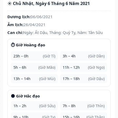
☀️ Chủ Nhật, Ngày 6 Tháng 6 Năm 2021
Dương lịch:
06/06/2021
Âm lịch:
26/04/2021
Can chi:
Ngày: Ất Dậu, Tháng: Quý Tỵ, Năm: Tân Sửu
⏱️ Giờ Hoàng đạo
23h – 0h
(Giờ Tí)
3h – 4h
(Giờ Dần)
5h – 6h
(Giờ Mão)
11h – 12h
(Giờ Ngọ)
13h – 14h
(Giờ Mùi)
17h – 18h
(Giờ Dậu)
🌑 Giờ Hắc đạo
1h – 2h
(Giờ Sửu)
7h – 8h
(Giờ Thìn)
9h – 10h
(Giờ Tỵ)
15h – 16h
(Giờ Thân)