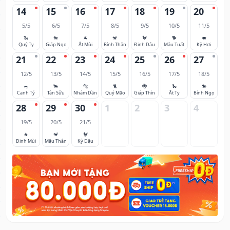
14
15
16
17
18
19
20
5/5
6/5
7/5
8/5
9/5
10/5
11/5
🐍
🐎
🐐
🐒
🐓
🐕
🐖
Quý Tỵ
Giáp Ngọ
Ất Mùi
Bính Thân
Đinh Dậu
Mậu Tuất
Kỷ Hợi
21
22
23
24
25
26
27
12/5
13/5
14/5
15/5
16/5
17/5
18/5
🐀
🐂
🐅
🐈
🐉
🐍
🐎
Canh Tý
Tân Sửu
Nhâm Dần
Quý Mão
Giáp Thìn
Ất Tỵ
Bính Ngọ
28
29
30
1
2
3
4
19/5
20/5
21/5
🐐
🐒
🐓
Đinh Mùi
Mậu Thân
Kỷ Dậu