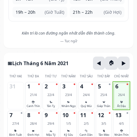
19h – 20h
(Giờ Tuất)
21h – 22h
(Giờ Hợi)
Kiên trì là con đường ngắn nhất dẫn đến thành công.
— Tục ngữ
Lịch Tháng 6 Năm 2021
THỨ HAI
THỨ BA
THỨ TƯ
THỨ NĂM
THỨ SÁU
THỨ BẢY
CHỦ NHẬT
31
1
2
3
4
5
6
21/4
22/4
23/4
24/4
25/4
26/4
🐉
🐍
🐎
🐐
🐒
🐓
Canh Thìn
Tân Tỵ
Nhâm Ngọ
Quý Mùi
Giáp Thân
Ất Dậu
7
8
9
10
11
12
13
27/4
28/4
29/4
1/5
2/5
3/5
4/5
🐕
🐖
🐀
🐂
🐅
🐈
🐉
Bính Tuất
Đinh Hợi
Mậu Tý
Kỷ Sửu
Canh Dần
Tân Mão
Nhâm Thìn