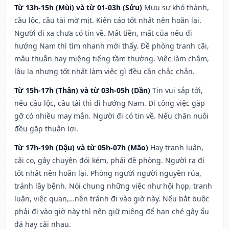
Từ 13h-15h (Mùi) và từ 01-03h (Sửu)
Mưu sự khó thành,
cầu lộc, cầu tài mờ mịt. Kiện cáo tốt nhất nên hoãn lại.
Người đi xa chưa có tin về. Mất tiền, mất của nếu đi
hướng Nam thì tìm nhanh mới thấy. Đề phòng tranh cãi,
mâu thuẫn hay miệng tiếng tầm thường. Việc làm chậm,
lâu la nhưng tốt nhất làm việc gì đều cần chắc chắn.
Từ 15h-17h (Thân) và từ 03h-05h (Dần)
Tin vui sắp tới,
nếu cầu lộc, cầu tài thì đi hướng Nam. Đi công việc gặp
gỡ có nhiều may mắn. Người đi có tin về. Nếu chăn nuôi
đều gặp thuận lợi.
Từ 17h-19h (Dậu) và từ 05h-07h (Mão)
Hay tranh luận,
cãi cọ, gây chuyện đói kém, phải đề phòng. Người ra đi
tốt nhất nên hoãn lại. Phòng người người nguyền rủa,
tránh lây bệnh. Nói chung những việc như hội họp, tranh
luận, việc quan,…nên tránh đi vào giờ này. Nếu bắt buộc
phải đi vào giờ này thì nên giữ miệng để hạn ché gây ẩu
đả hay cãi nhau.