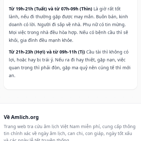
Từ 19h-21h (Tuất) và từ 07h-09h (Thìn)
Là giờ rất tốt
lành, nếu đi thường gặp được may mắn. Buôn bán, kinh
doanh có lời. Người đi sắp về nhà. Phụ nữ có tin mừng.
Mọi việc trong nhà đều hòa hợp. Nếu có bệnh cầu thì sẽ
khỏi, gia đình đều mạnh khỏe.
Từ 21h-23h (Hợi) và từ 09h-11h (Tị)
Cầu tài thì không có
lợi, hoặc hay bị trái ý. Nếu ra đi hay thiệt, gặp nạn, việc
quan trọng thì phải đòn, gặp ma quỷ nên cúng tế thì mới
an.
Về Amlich.org
Trang web tra cứu âm lịch Việt Nam miễn phí, cung cấp thông
tin chính xác về ngày âm lịch, can chi, con giáp, ngày tốt xấu
và các ngày lễ tết truyền thống.