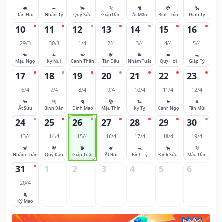
🐖
🐀
🐂
🐅
🐈
🐉
🐍
Tân Hợi
Nhâm Tý
Quý Sửu
Giáp Dần
Ất Mão
Bính Thìn
Đinh Tỵ
10
11
12
13
14
15
16
29/3
30/3
1/4
2/4
3/4
4/4
5/4
🐎
🐐
🐒
🐓
🐕
🐖
🐀
Mậu Ngọ
Kỷ Mùi
Canh Thân
Tân Dậu
Nhâm Tuất
Quý Hợi
Giáp Tý
17
18
19
20
21
22
23
6/4
7/4
8/4
9/4
10/4
11/4
12/4
🐂
🐅
🐈
🐉
🐍
🐎
🐐
Ất Sửu
Bính Dần
Đinh Mão
Mậu Thìn
Kỷ Tỵ
Canh Ngọ
Tân Mùi
24
25
26
27
28
29
30
13/4
14/4
15/4
16/4
17/4
18/4
19/4
🐒
🐓
🐕
🐖
🐀
🐂
🐅
Nhâm Thân
Quý Dậu
Giáp Tuất
Ất Hợi
Bính Tý
Đinh Sửu
Mậu Dần
31
1
2
3
4
5
6
20/4
🐈
Kỷ Mão