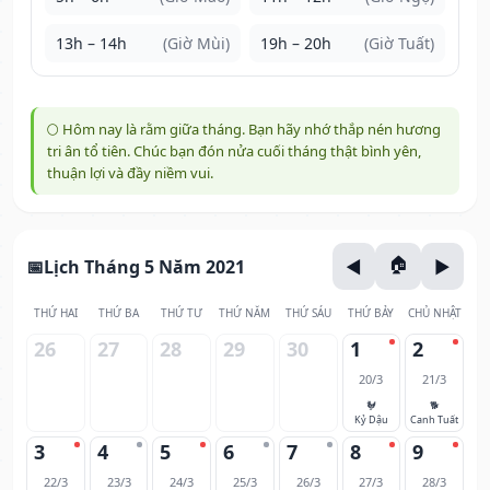
13h – 14h
(Giờ Mùi)
19h – 20h
(Giờ Tuất)
🌕 Hôm nay là rằm giữa tháng. Bạn hãy nhớ thắp nén hương
tri ân tổ tiên. Chúc bạn đón nửa cuối tháng thật bình yên,
thuận lợi và đầy niềm vui.
Lịch Tháng 5 Năm 2021
THỨ HAI
THỨ BA
THỨ TƯ
THỨ NĂM
THỨ SÁU
THỨ BẢY
CHỦ NHẬT
26
27
28
29
30
1
2
20/3
21/3
🐓
🐕
Kỷ Dậu
Canh Tuất
3
4
5
6
7
8
9
22/3
23/3
24/3
25/3
26/3
27/3
28/3