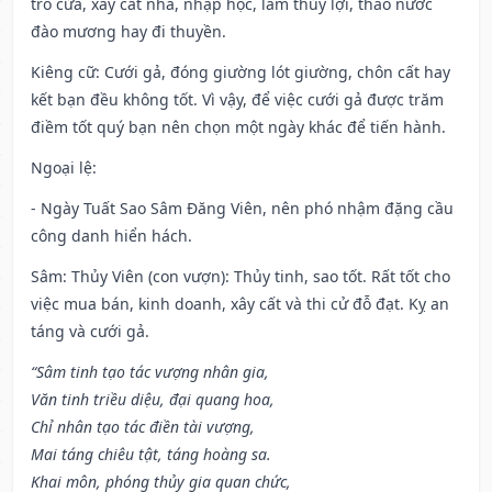
trổ cửa, xây cất nhà, nhập học, làm thủy lợi, tháo nước
đào mương hay đi thuyền.
Kiêng cữ
: Cưới gả, đóng giường lót giường, chôn cất hay
kết bạn đều không tốt. Vì vậy, để việc cưới gả được trăm
điềm tốt quý bạn nên chọn một ngày khác để tiến hành.
Ngoại lệ
:
- Ngày Tuất Sao Sâm Đăng Viên, nên phó nhậm đặng cầu
công danh hiển hách.
Sâm: Thủy Viên (con vượn): Thủy tinh, sao tốt. Rất tốt cho
việc mua bán, kinh doanh, xây cất và thi cử đỗ đạt. Kỵ an
táng và cưới gả.
“Sâm tinh tạo tác vượng nhân gia,
Văn tinh triều diệu, đại quang hoa,
Chỉ nhân tạo tác điền tài vượng,
Mai táng chiêu tật, táng hoàng sa.
Khai môn, phóng thủy gia quan chức,