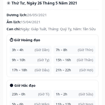
☀️ Thứ Tư, Ngày 26 Tháng 5 Năm 2021
Dương lịch:
26/05/2021
Âm lịch:
15/04/2021
Can chi:
Ngày: Giáp Tuất, Tháng: Quý Tỵ, Năm: Tân Sửu
⏱️ Giờ Hoàng đạo
3h – 4h
(Giờ Dần)
7h – 8h
(Giờ Thìn)
9h – 10h
(Giờ Tỵ)
15h – 16h
(Giờ Thân)
17h – 18h
(Giờ Dậu)
21h – 22h
(Giờ Hợi)
🌑 Giờ Hắc đạo
23h – 0h
(Giờ Tí)
1h – 2h
(Giờ Sửu)
5h – 6h
(Giờ Mão)
11h – 12h
(Giờ Ngọ)