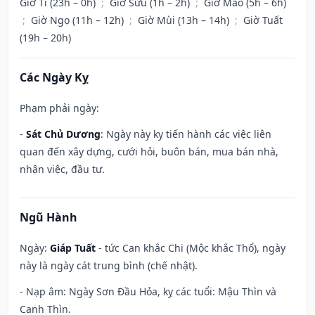
Giờ Tí (23h – 0h)
;
Giờ Sửu (1h – 2h)
;
Giờ Mão (5h – 6h)
;
Giờ Ngọ (11h – 12h)
;
Giờ Mùi (13h – 14h)
;
Giờ Tuất
(19h – 20h)
Các Ngày Kỵ
Phạm phải ngày:
-
Sát Chủ Dương
: Ngày này kỵ tiến hành các việc liên
quan đến xây dựng, cưới hỏi, buôn bán, mua bán nhà,
nhận việc, đầu tư.
Ngũ Hành
Ngày:
Giáp Tuất
- tức Can khắc Chi (Mộc khắc Thổ), ngày
này là ngày cát trung bình (chế nhật).
- Nạp âm: Ngày Sơn Đầu Hỏa, kỵ các tuổi: Mậu Thìn và
Canh Thìn.