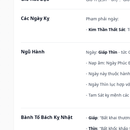
Các Ngày Kỵ
Phạm phải ngày:
-
Kim Thần Thất Sát
: 
Ngũ Hành
Ngày:
Giáp Thìn
- tức 
- Nạp âm: Ngày Phúc Đ
- Ngày này thuộc hành
- Ngày Thìn lục hợp vớ
- Tam Sát kỵ mệnh các 
Bành Tổ Bách Kỵ Nhật
-
Giáp
: “Bất khai thươ
-
Thìn
: “Bất khốc khấp