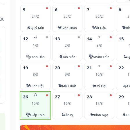
5
6
7
8
24/2
25/2
26/2
2
Sửu
🐐
🐒
🐓
🐕
Quý Mùi
Giáp Thân
Ất Dậu
Bí
🌙
⭐
12
13
14
15
1/3
2/3
3/3
🐅
🐈
🐉
🐍
Canh Dần
Tân Mão
Nhâm Thìn
Q
⭐
19
20
21
22
8/3
9/3
10/3
1
🐓
🐕
🐖
🐀
Đinh Dậu
Mậu Tuất
Kỷ Hợi
C
🌕
26
27
28
29
15/3
16/3
17/3
1
🐉
🐍
🐎
🐐
Giáp Thìn
Ất Tỵ
Bính Ngọ
Đi