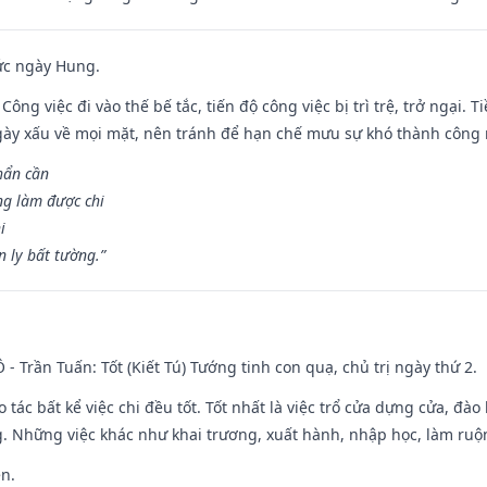
ức ngày Hung.
Công việc đi vào thế bế tắc, tiến độ công việc bị trì trệ, trở ngại. 
ày xấu về mọi mặt, nên tránh để hạn chế mưu sự khó thành công 
hẩn cần
ng làm được chi
i
 ly bất tường.”
Ô - Trần Tuấn: Tốt (Kiết Tú) Tướng tinh con quạ, chủ trị ngày thứ 2.
o tác bất kể việc chi đều tốt. Tốt nhất là việc trổ cửa dựng cửa, đà
. Những việc khác như khai trương, xuất hành, nhập học, làm ruộn
ền.