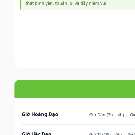
thật bình yên, thuận lợi và đầy niềm vui.
Giờ Hoàng Đạo
Giờ Dần (3h – 4h)
;
Gi
Giờ Hắc Đạo
Giờ Tí (23h – 0h)
;
Giờ