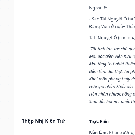
Ngoại lệ
:
- Sao Tất Nguyệt Ô tại
Đăng Viên ở ngày Thân 
Tất: Nguyệt Ô (con quạ
“Tất tinh tạo tác chủ qu
Mãi dắc điền viên hữu lậ
Mai táng thử nhật thiê
Điền tàm đại thực lai p
Khai môn phóng thủy đa 
Hợp gia nhân khẩu đắc 
Hôn nhân nhược năng p
Sinh đắc hài nhi phúc th
Thập Nhị Kiến Trừ
Trực Kiến
Nên làm
: Khai trương,