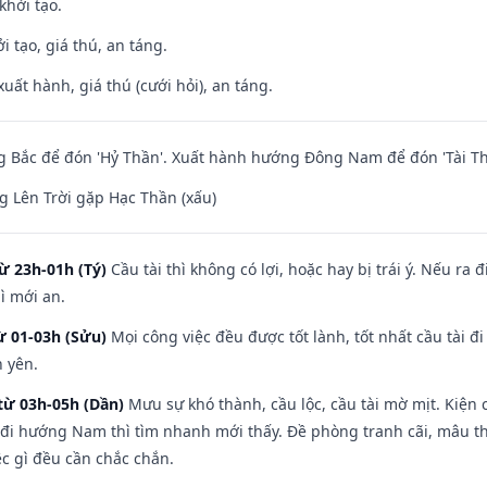
khởi tạo.
i tạo, giá thú, an táng.
uất hành, giá thú (cưới hỏi), an táng.
 Bắc để đón 'Hỷ Thần'. Xuất hành hướng Đông Nam để đón 'Tài Th
 Lên Trời gặp Hạc Thần (xấu)
ừ 23h-01h (Tý)
Cầu tài thì không có lợi, hoặc hay bị trái ý. Nếu ra 
ì mới an.
ừ 01-03h (Sửu)
Mọi công việc đều được tốt lành, tốt nhất cầu tài
h yên.
từ 03h-05h (Dần)
Mưu sự khó thành, cầu lộc, cầu tài mờ mịt. Kiện c
 đi hướng Nam thì tìm nhanh mới thấy. Đề phòng tranh cãi, mâu t
ệc gì đều cần chắc chắn.