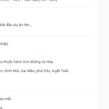
bắt đầu dự án lớn...
nhật).
gọ thuộc hành Kim không sợ Hỏa.
n, hình Mùi, hại Mão, phá Sửu, tuyệt Tuất.
hao mất
ng