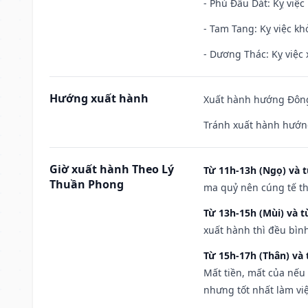
- Phủ Đầu Dát: Kỵ việc 
- Tam Tang: Kỵ việc khở
- Dương Thác: Kỵ việc x
Hướng xuất hành
Xuất hành hướng Đông
Tránh xuất hành hướng
Giờ xuất hành Theo Lý
Từ 11h-13h (Ngọ) và t
Thuần Phong
ma quỷ nên cúng tế th
Từ 13h-15h (Mùi) và t
xuất hành thì đều bìn
Từ 15h-17h (Thân) và 
Mất tiền, mất của nếu
nhưng tốt nhất làm vi