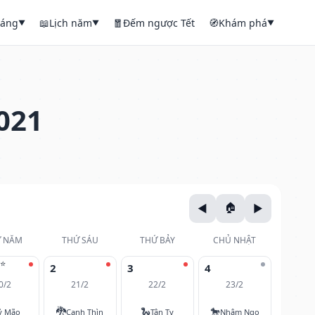
háng
📖
Lịch năm
🧧
Đếm ngược Tết
🧭
Khám phá
▼
▼
▼
021
 NĂM
THỨ SÁU
THỨ BẢY
CHỦ NHẬT
⭐
2
3
4
0/2
21/2
22/2
23/2
🐉
🐍
🐎
ỷ Mão
Canh Thìn
Tân Tỵ
Nhâm Ngọ