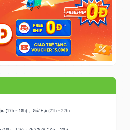
ậu (17h – 18h)
;
Giờ Hợi (21h – 22h)
i (13h – 14h)
;
Giờ Tuất (19h – 20h)