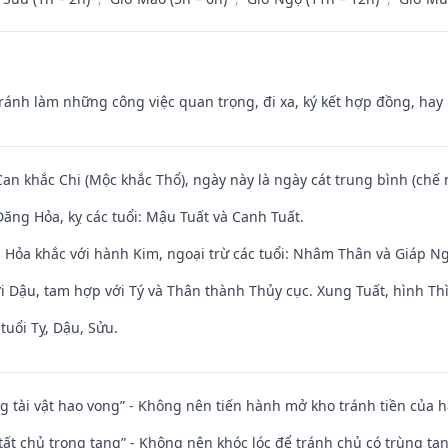
Tránh làm những công việc quan trọng, đi xa, ký kết hợp đồng, hay 
Can khắc Chi (Mộc khắc Thổ), ngày này là ngày cát trung bình (chế 
ăng Hỏa, kỵ các tuổi: Mậu Tuất và Canh Tuất.
 Hỏa khắc với hành Kim, ngoại trừ các tuổi: Nhâm Thân và Giáp N
i Dậu, tam hợp với Tý và Thân thành Thủy cục. Xung Tuất, hình Thì
tuổi Tỵ, Dậu, Sửu.
ng tài vật hao vong” - Không nên tiến hành mở kho tránh tiền của 
 tất chủ trọng tang” - Không nên khóc lóc để tránh chủ có trùng ta