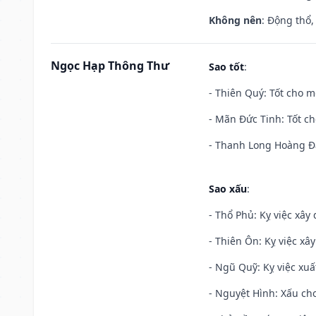
Không nên
: Động thổ,
Ngọc Hạp Thông Thư
Sao tốt
:
- Thiên Quý: Tốt cho mọ
- Mãn Đức Tinh: Tốt ch
- Thanh Long Hoàng Đạ
Sao xấu
:
- Thổ Phủ: Kỵ việc xây
- Thiên Ôn: Kỵ việc xâ
- Ngũ Quỹ: Kỵ việc xuấ
- Nguyệt Hình: Xấu cho