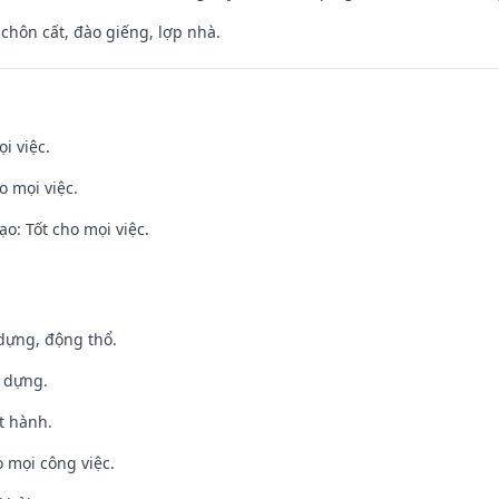
 chôn cất, đào giếng, lợp nhà.
i việc.
o mọi việc.
o: Tốt cho mọi việc.
 dựng, động thổ.
y dựng.
t hành.
 mọi công việc.