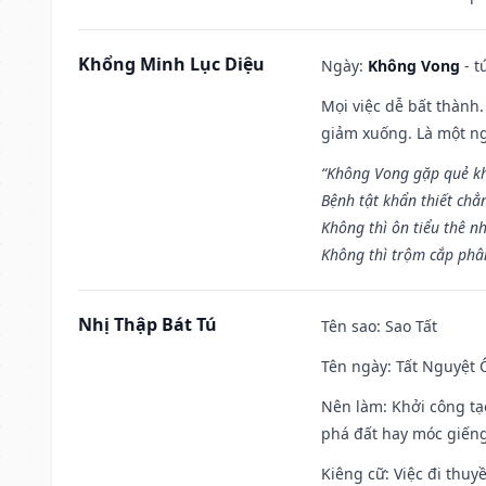
Khổng Minh Lục Diệu
Ngày:
Không Vong
- t
Mọi việc dễ bất thành. 
giảm xuống. Là một ng
“Không Vong gặp quẻ k
Bệnh tật khẩn thiết chẳ
Không thì ôn tiểu thê nh
Không thì trộm cắp phân
Nhị Thập Bát Tú
Tên sao
: Sao Tất
Tên ngày
: Tất Nguyệt 
Nên làm
: Khởi công tạ
phá đất hay móc giếng
Kiêng cữ
: Việc đi thuy