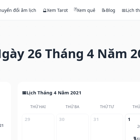
🃏
huyển đổi âm lịch
🔮
Xem Tarot
Xem quẻ
📝
Blog
📅
Lịch t
gày 26 Tháng 4 Năm 2
Lịch Tháng 4 Năm 2021
THỨ HAI
THỨ BA
THỨ TƯ
THỨ
29
30
31
1
21
2
🐈
K