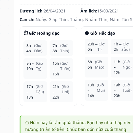
Dương lịch:
26/04/2021
Âm lịch:
15/03/2021
Can chi:
Ngày: Giáp Thìn, Tháng: Nhâm Thìn, Năm: Tân 
⏱️ Giờ Hoàng đạo
🌑 Giờ Hắc đạo
23h –
(Giờ
1h –
(Giờ
3h –
(Giờ
7h –
(Giờ
0h
Tí)
2h
Sửu)
4h
Dần)
8h
Thìn)
5h –
(Giờ
11h
(Giờ
9h –
(Giờ
15h
(Giờ
6h
Mão)
–
Ngọ)
10h
Tỵ)
–
Thân)
12h
16h
13h
(Giờ
19h
(Giờ
17h
(Giờ
21h
(Giờ
–
Mùi)
–
Tuất)
–
Dậu)
–
Hợi)
14h
20h
18h
22h
🌕 Hôm nay là rằm giữa tháng. Bạn hãy nhớ thắp nén
hương tri ân tổ tiên. Chúc bạn đón nửa cuối tháng