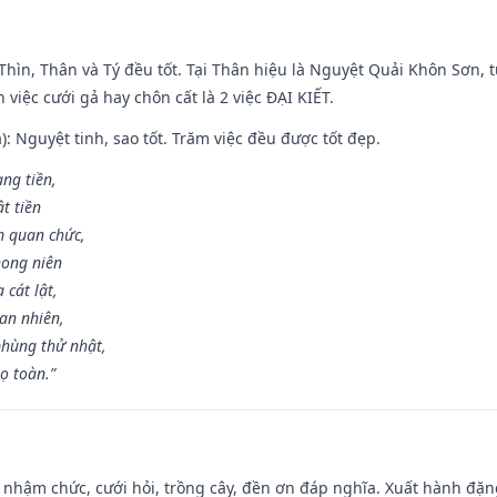
 Thìn, Thân và Tý đều tốt. Tại Thân hiệu là Nguyệt Quải Khôn Sơn, t
việc cưới gả hay chôn cất là 2 việc ĐẠI KIẾT.
): Nguyệt tinh, sao tốt. Trăm việc đều được tốt đẹp.
ang tiền,
t tiền
m quan chức,
hong niên
cát lật,
an nhiên,
hùng thử nhật,
ọ toàn.”
 nhậm chức, cưới hỏi, trồng cây, đền ơn đáp nghĩa. Xuất hành đặng 