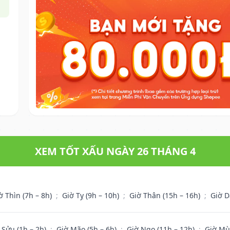
XEM TỐT XẤU NGÀY 26 THÁNG 4
ờ Thìn (7h – 8h)
;
Giờ Tỵ (9h – 10h)
;
Giờ Thân (15h – 16h)
;
Giờ D
 Sửu (1h – 2h)
;
Giờ Mão (5h – 6h)
;
Giờ Ngọ (11h – 12h)
;
Giờ Mù