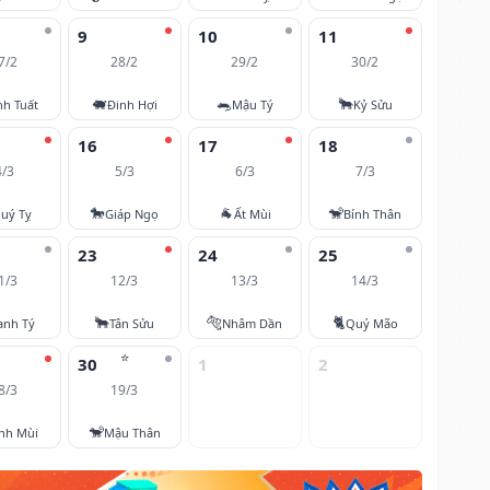
9
10
11
7/2
28/2
29/2
30/2
🐖
🐀
🐂
nh Tuất
Đinh Hợi
Mậu Tý
Kỷ Sửu
16
17
18
4/3
5/3
6/3
7/3
🐎
🐐
🐒
uý Tỵ
Giáp Ngọ
Ất Mùi
Bính Thân
23
24
25
1/3
12/3
13/3
14/3
🐂
🐅
🐈
anh Tý
Tân Sửu
Nhâm Dần
Quý Mão
⭐
30
1
2
8/3
19/3
🐒
nh Mùi
Mậu Thân