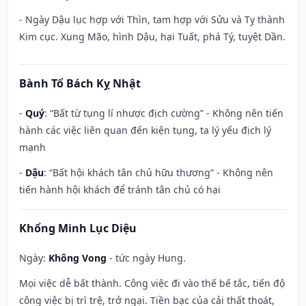
- Ngày Dậu lục hợp với Thìn, tam hợp với Sửu và Tỵ thành
Kim cục. Xung Mão, hình Dậu, hại Tuất, phá Tý, tuyệt Dần.
Bành Tổ Bách Kỵ Nhật
-
Quý
: “Bất từ tụng lí nhược địch cường” - Không nên tiến
hành các việc liên quan đến kiện tụng, ta lý yếu địch lý
mạnh
-
Dậu
: “Bất hội khách tân chủ hữu thương” - Không nên
tiến hành hội khách để tránh tân chủ có hại
Khổng Minh Lục Diệu
Ngày:
Không Vong
- tức ngày Hung.
Mọi việc dễ bất thành. Công việc đi vào thế bế tắc, tiến độ
công việc bị trì trệ, trở ngại. Tiền bạc của cải thất thoát,