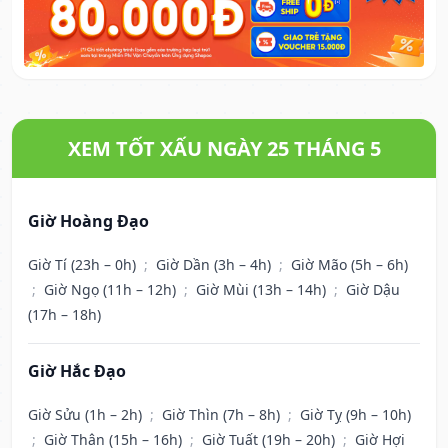
XEM TỐT XẤU NGÀY 25 THÁNG 5
Giờ Hoàng Đạo
Giờ Tí (23h – 0h)
;
Giờ Dần (3h – 4h)
;
Giờ Mão (5h – 6h)
;
Giờ Ngọ (11h – 12h)
;
Giờ Mùi (13h – 14h)
;
Giờ Dậu
(17h – 18h)
Giờ Hắc Đạo
Giờ Sửu (1h – 2h)
;
Giờ Thìn (7h – 8h)
;
Giờ Tỵ (9h – 10h)
;
Giờ Thân (15h – 16h)
;
Giờ Tuất (19h – 20h)
;
Giờ Hợi