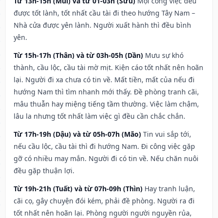
Từ 13h-15h (Mùi) và từ 01-03h (Sửu)
Mọi công việc đều
được tốt lành, tốt nhất cầu tài đi theo hướng Tây Nam –
Nhà cửa được yên lành. Người xuất hành thì đều bình
yên.
Từ 15h-17h (Thân) và từ 03h-05h (Dần)
Mưu sự khó
thành, cầu lộc, cầu tài mờ mịt. Kiện cáo tốt nhất nên hoãn
lại. Người đi xa chưa có tin về. Mất tiền, mất của nếu đi
hướng Nam thì tìm nhanh mới thấy. Đề phòng tranh cãi,
mâu thuẫn hay miệng tiếng tầm thường. Việc làm chậm,
lâu la nhưng tốt nhất làm việc gì đều cần chắc chắn.
Từ 17h-19h (Dậu) và từ 05h-07h (Mão)
Tin vui sắp tới,
nếu cầu lộc, cầu tài thì đi hướng Nam. Đi công việc gặp
gỡ có nhiều may mắn. Người đi có tin về. Nếu chăn nuôi
đều gặp thuận lợi.
Từ 19h-21h (Tuất) và từ 07h-09h (Thìn)
Hay tranh luận,
cãi cọ, gây chuyện đói kém, phải đề phòng. Người ra đi
tốt nhất nên hoãn lại. Phòng người người nguyền rủa,