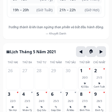
19h – 20h
(Giờ Tuất)
21h – 22h
(Giờ Hợi)
Trưởng thành là khi bạn ngừng than phiền và bắt đầu hành động.
— Khuyết Danh
Lịch Tháng 5 Năm 2021
THỨ HAI
THỨ BA
THỨ TƯ
THỨ NĂM
THỨ SÁU
THỨ BẢY
CHỦ NHẬT
26
27
28
29
30
1
2
20/3
21/3
🐓
🐕
Kỷ Dậu
Canh Tuất
3
4
5
6
7
8
9
22/3
23/3
24/3
25/3
26/3
27/3
28/3
🐖
🐀
🐂
🐅
🐈
🐉
🐍
Tân Hợi
Nhâm Tý
Quý Sửu
Giáp Dần
Ất Mão
Bính Thìn
Đinh Tỵ