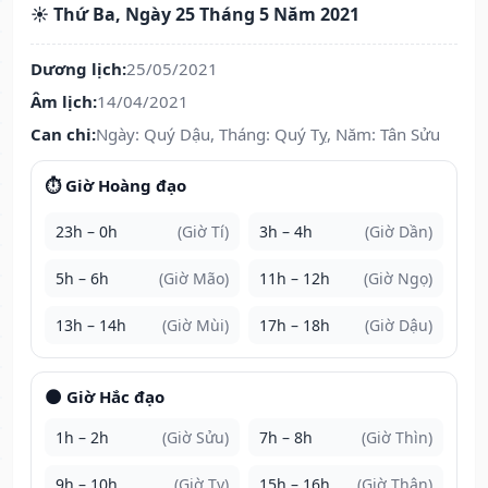
☀️ Thứ Ba, Ngày 25 Tháng 5 Năm 2021
Dương lịch:
25/05/2021
Âm lịch:
14/04/2021
Can chi:
Ngày: Quý Dậu, Tháng: Quý Tỵ, Năm: Tân Sửu
⏱️ Giờ Hoàng đạo
23h – 0h
(Giờ Tí)
3h – 4h
(Giờ Dần)
5h – 6h
(Giờ Mão)
11h – 12h
(Giờ Ngọ)
13h – 14h
(Giờ Mùi)
17h – 18h
(Giờ Dậu)
🌑 Giờ Hắc đạo
1h – 2h
(Giờ Sửu)
7h – 8h
(Giờ Thìn)
9h – 10h
(Giờ Tỵ)
15h – 16h
(Giờ Thân)