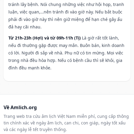
tránh lây bệnh. Nói chung những việc như hội họp, tranh
luận, việc quan,…nên tránh đi vào giờ này. Nếu bắt buộc
phải đi vào giờ này thì nên giữ miệng để hạn ché gây ẩu
đả hay cãi nhau.
Từ 21h-23h (Hợi) và từ 09h-11h (Tị)
Là giờ rất tốt lành,
nếu đi thường gặp được may mắn. Buôn bán, kinh doanh
có lời. Người đi sắp về nhà. Phụ nữ có tin mừng. Mọi việc
trong nhà đều hòa hợp. Nếu có bệnh cầu thì sẽ khỏi, gia
đình đều mạnh khỏe.
Về Amlich.org
Trang web tra cứu âm lịch Việt Nam miễn phí, cung cấp thông
tin chính xác về ngày âm lịch, can chi, con giáp, ngày tốt xấu
và các ngày lễ tết truyền thống.