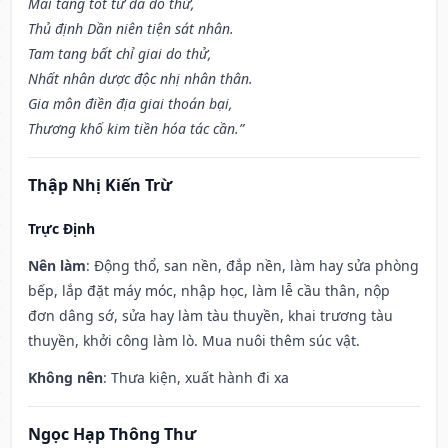
Mai táng tốt tử đa do thử,
Thủ định Dần niên tiện sát nhân.
Tam tang bất chỉ giai do thử,
Nhất nhân dược độc nhị nhân thân.
Gia môn điền địa giai thoán bại,
Thương khố kim tiền hóa tác cần.”
Thập Nhị Kiến Trừ
Trực Định
Nên làm
: Động thổ, san nền, đắp nền, làm hay sửa phòng
bếp, lắp đặt máy móc, nhập học, làm lễ cầu thân, nộp
đơn dâng sớ, sửa hay làm tàu thuyền, khai trương tàu
thuyền, khởi công làm lò. Mua nuôi thêm súc vật.
Không nên
: Thưa kiện, xuất hành đi xa
Ngọc Hạp Thông Thư