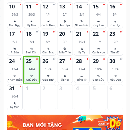
10
11
12
13
14
15
16
29/3
30/3
1/4
2/4
3/4
4/4
5/4
🐎
🐐
🐒
🐓
🐕
🐖
🐀
Mậu Ngọ
Kỷ Mùi
Canh Thân
Tân Dậu
Nhâm Tuất
Quý Hợi
Giáp Tý
17
18
19
20
21
22
23
6/4
7/4
8/4
9/4
10/4
11/4
12/4
🐂
🐅
🐈
🐉
🐍
🐎
🐐
Ất Sửu
Bính Dần
Đinh Mão
Mậu Thìn
Kỷ Tỵ
Canh Ngọ
Tân Mùi
24
25
26
27
28
29
30
13/4
14/4
15/4
16/4
17/4
18/4
19/4
🐒
🐓
🐕
🐖
🐀
🐂
🐅
Nhâm Thân
Quý Dậu
Giáp Tuất
Ất Hợi
Bính Tý
Đinh Sửu
Mậu Dần
31
1
2
3
4
5
6
20/4
🐈
Kỷ Mão