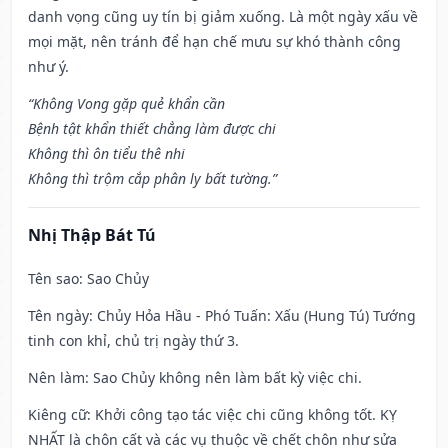
danh vọng cũng uy tín bị giảm xuống. Là một ngày xấu về
mọi mặt, nên tránh để hạn chế mưu sự khó thành công
như ý.
“Không Vong gặp quẻ khẩn cần
Bệnh tật khẩn thiết chẳng làm được chi
Không thì ôn tiểu thê nhi
Không thì trộm cắp phân ly bất tường.”
Nhị Thập Bát Tú
Tên sao
: Sao Chủy
Tên ngày
: Chủy Hỏa Hầu - Phó Tuấn: Xấu (Hung Tú) Tướng
tinh con khỉ, chủ trị ngày thứ 3.
Nên làm
: Sao Chủy không nên làm bất kỳ việc chi.
Kiêng cữ
: Khởi công tạo tác việc chi cũng không tốt. KỴ
NHẤT là chôn cất và các vụ thuộc về chết chôn như sửa