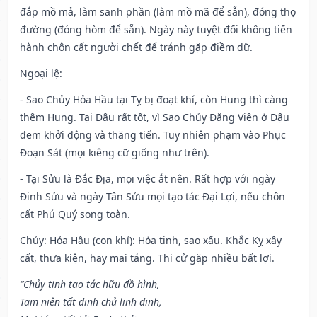
đắp mồ mả, làm sanh phần (làm mồ mã để sẵn), đóng thọ
đường (đóng hòm để sẵn). Ngày này tuyệt đối không tiến
hành chôn cất người chết để tránh gặp điềm dữ.
Ngoại lệ
:
- Sao Chủy Hỏa Hầu tại Tỵ bị đoạt khí, còn Hung thì càng
thêm Hung. Tại Dậu rất tốt, vì Sao Chủy Đăng Viên ở Dậu
đem khởi động và thăng tiến. Tuy nhiên phạm vào Phục
Đoạn Sát (mọi kiêng cữ giống như trên).
- Tại Sửu là Đắc Địa, mọi việc ắt nên. Rất hợp với ngày
Đinh Sửu và ngày Tân Sửu mọi tạo tác Đại Lợi, nếu chôn
cất Phú Quý song toàn.
Chủy: Hỏa Hầu (con khỉ): Hỏa tinh, sao xấu. Khắc Kỵ xây
cất, thưa kiện, hay mai táng. Thi cử gặp nhiều bất lợi.
“Chủy tinh tạo tác hữu đồ hình,
Tam niên tất đinh chủ linh đinh,