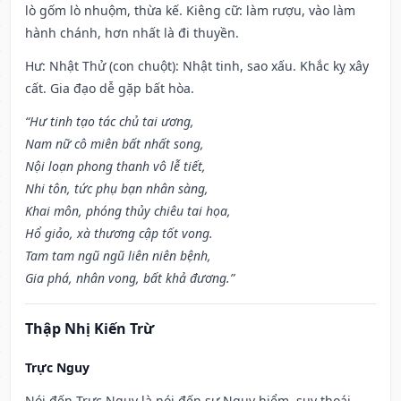
lò gốm lò nhuộm, thừa kế. Kiêng cữ: làm rượu, vào làm
hành chánh, hơn nhất là đi thuyền.
Hư: Nhật Thử (con chuột): Nhật tinh, sao xấu. Khắc kỵ xây
cất. Gia đạo dễ gặp bất hòa.
“Hư tinh tạo tác chủ tai ương,
Nam nữ cô miên bất nhất song,
Nội loạn phong thanh vô lễ tiết,
Nhi tôn, tức phụ bạn nhân sàng,
Khai môn, phóng thủy chiêu tai họa,
Hổ giảo, xà thương cập tốt vong.
Tam tam ngũ ngũ liên niên bệnh,
Gia phá, nhân vong, bất khả đương.”
Thập Nhị Kiến Trừ
Trực Nguy
Nói đến Trực Nguy là nói đến sự Nguy hiểm, suy thoái.