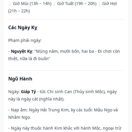
;
Giờ Mùi (13h – 14h)
;
Giờ Tuất (19h – 20h)
;
Giờ Hợi
(21h – 22h)
Các Ngày Kỵ
Phạm phải ngày:
-
Nguyệt Kỵ
: “Mùng năm, mười bốn, hai ba - Đi chơi còn
thiệt, nữa là đi buôn”
Ngũ Hành
Ngày:
Giáp Tý
- tức Chi sinh Can (Thủy sinh Mộc), ngày
này là ngày cát (nghĩa nhật).
- Nạp âm: Ngày Hải Trung Kim, kỵ các tuổi: Mậu Ngọ và
Nhâm Ngọ.
- Ngày này thuộc hành Kim khắc với hành Mộc, ngoại trừ