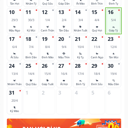
Tân Hợi
Nhâm Tý
Quý Sửu
Giáp Dần
Ất Mão
Bính Thìn
Đinh Tỵ
10
11
12
13
14
15
16
29/3
30/3
1/4
2/4
3/4
4/4
5/4
🐎
🐐
🐒
🐓
🐕
🐖
🐀
Mậu Ngọ
Kỷ Mùi
Canh Thân
Tân Dậu
Nhâm Tuất
Quý Hợi
Giáp Tý
17
18
19
20
21
22
23
6/4
7/4
8/4
9/4
10/4
11/4
12/4
🐂
🐅
🐈
🐉
🐍
🐎
🐐
Ất Sửu
Bính Dần
Đinh Mão
Mậu Thìn
Kỷ Tỵ
Canh Ngọ
Tân Mùi
24
25
26
27
28
29
30
13/4
14/4
15/4
16/4
17/4
18/4
19/4
🐒
🐓
🐕
🐖
🐀
🐂
🐅
Nhâm Thân
Quý Dậu
Giáp Tuất
Ất Hợi
Bính Tý
Đinh Sửu
Mậu Dần
31
1
2
3
4
5
6
20/4
🐈
Kỷ Mão