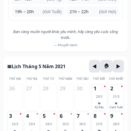
19h – 20h
(Giờ Tuất)
21h – 22h
(Giờ Hợi)
Bạn càng muốn người khác yêu mình, hãy càng yêu cuộc sống
trước.
— Khuyết danh
Lịch Tháng 5 Năm 2021
THỨ HAI
THỨ BA
THỨ TƯ
THỨ NĂM
THỨ SÁU
THỨ BẢY
CHỦ NHẬT
26
27
28
29
30
1
2
20/3
21/3
🐓
🐕
Kỷ Dậu
Canh Tuất
3
4
5
6
7
8
9
22/3
23/3
24/3
25/3
26/3
27/3
28/3
🐖
🐀
🐂
🐅
🐈
🐉
🐍