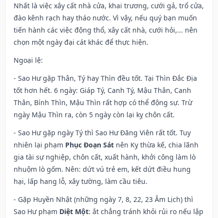
Nhất là việc xây cất nhà cửa, khai trương, cưới gả, trổ cửa,
đào kênh rạch hay tháo nước. Vì vậy, nếu quý bạn muốn
tiến hành các việc động thổ, xây cất nhà, cưới hỏi,... nên
chọn một ngày đại cát khác để thực hiện.
Ngoại lệ
:
- Sao Hư gặp Thân, Tý hay Thìn đều tốt. Tại Thìn Đắc Địa
tốt hơn hết. 6 ngày: Giáp Tý, Canh Tý, Mậu Thân, Canh
Thân, Bính Thìn, Mậu Thìn rất hợp có thể động sự. Trừ
ngày Mậu Thìn ra, còn 5 ngày còn lại kỵ chôn cất.
- Sao Hư gặp ngày Tý thì Sao Hư Đăng Viên rất tốt. Tuy
nhiên lại phạm
Phục Đoạn Sát
nên Kỵ thừa kế, chia lãnh
gia tài sự nghiệp, chôn cất, xuất hành, khởi công làm lò
nhuộm lò gốm. Nên: dứt vú trẻ em, kết dứt điều hung
hại, lấp hang lỗ, xây tường, làm cầu tiêu.
- Gặp Huyền Nhật (những ngày 7, 8, 22, 23 Âm Lịch) thì
Sao Hư phạm
Diệt Một
: ắt chẳng tránh khỏi rủi ro nếu lập