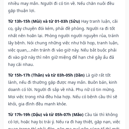
nhiều may mắn. Người đi có tin về. Nếu chăn nuôi đều
gặp thuận lợi.
Từ 13h-15h (Mùi) và từ 01-03h (Sửu)
Hay tranh luận, cãi
cọ, gây chuyện đói kém, phải đề phòng. Người ra đi tốt
nhất nên hoãn lại. Phòng người người nguyền rủa, tránh
lây bệnh. Nói chung những việc như hội họp, tranh luận,
việc quan,…nên tránh đi vào giờ này. Nếu bắt buộc phải
đi vào giờ này thì nên giữ miệng để hạn ché gây ẩu đả
hay cãi nhau.
Từ 15h-17h (Thân) và từ 03h-05h (Dần)
Là giờ rất tốt
lành, nếu đi thường gặp được may mắn. Buôn bán, kinh
doanh có lời. Người đi sắp về nhà. Phụ nữ có tin mừng.
Mọi việc trong nhà đều hòa hợp. Nếu có bệnh cầu thì sẽ
khỏi, gia đình đều mạnh khỏe.
Từ 17h-19h (Dậu) và từ 05h-07h (Mão)
Cầu tài thì không
có lợi, hoặc hay bị trái ý. Nếu ra đi hay thiệt, gặp nạn, việc
quan trọng thì phải đòn, gặp ma quỷ nên cúng tế thì mới