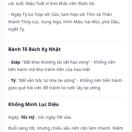
các tuổi: Mậu Tuất vì Kim khắc nên được lợi.
- Ngày Tý lục hợp với Sửu, tam hợp với Thìn và Thân
thành Thủy cục. Xung Ngọ, hình Mão, hại Mùi, phá Dậu,
tuyệt Tỵ.
Bành Tổ Bách Kỵ Nhật
-
Giáp
: “Bất khai thương tài vật hao vong” - Không nên
tiến hành mở kho tránh tiền của hao mất
-
Tý
: “Bất vấn bốc tự nhạ tai ương” - Không nên tiến hành
gieo quẻ hỏi việc để tránh tự rước lấy tai ương
Khổng Minh Lục Diệu
Ngày:
Tốc Hỷ
- tức ngày Tốt vừa.
Buổi sáng tốt, nhưng chiều xấu nên cần làm nhanh. Niềm