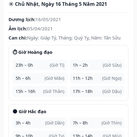
☀️ Chủ Nhật, Ngày 16 Tháng 5 Năm 2021
Dương lịch:
16/05/2021
Âm lịch:
05/04/2021
Can chi:
Ngày: Giáp Tý, Tháng: Quý Tỵ, Năm: Tân Sửu
⏱️ Giờ Hoàng đạo
23h – 0h
(Giờ Tí)
1h – 2h
(Giờ Sửu)
5h – 6h
(Giờ Mão)
11h – 12h
(Giờ Ngọ)
15h – 16h
(Giờ Thân)
17h – 18h
(Giờ Dậu)
🌑 Giờ Hắc đạo
3h – 4h
(Giờ Dần)
7h – 8h
(Giờ Thìn)
9h – 10h
(Giờ Tỵ)
13h – 14h
(Giờ Mùi)