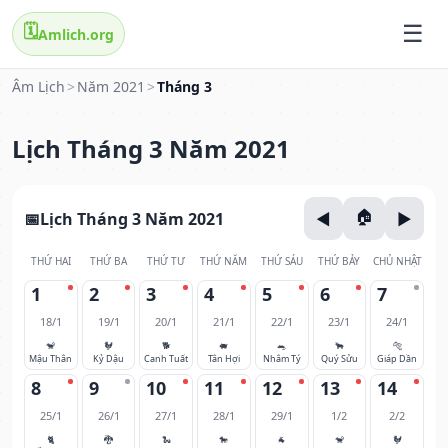
🗓️
Amlich.org
Âm Lịch
>
Năm 2021
>
Tháng 3
Lịch Tháng 3 Năm 2021
Lịch Tháng 3 Năm 2021
THỨ HAI
THỨ BA
THỨ TƯ
THỨ NĂM
THỨ SÁU
THỨ BẢY
CHỦ NHẬT
1
2
3
4
5
6
7
18/1
19/1
20/1
21/1
22/1
23/1
24/1
🐒
🐓
🐕
🐖
🐀
🐂
🐅
Mậu Thân
Kỷ Dậu
Canh Tuất
Tân Hợi
Nhâm Tý
Quý Sửu
Giáp Dần
8
9
10
11
12
13
14
25/1
26/1
27/1
28/1
29/1
1/2
2/2
🐈
🐉
🐍
🐎
🐐
🐒
🐓