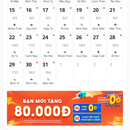
Ất Mão
Bính Thìn
Đinh Tỵ
Mậu Ngọ
Kỷ Mùi
Canh Thân
Tân Dậu
15
16
17
18
19
20
21
3/2
4/2
5/2
6/2
7/2
8/2
9/2
🐕
🐖
🐀
🐂
🐅
🐈
🐉
Nhâm Tuất
Quý Hợi
Giáp Tý
Ất Sửu
Bính Dần
Đinh Mão
Mậu Thìn
22
23
24
25
26
27
28
10/2
11/2
12/2
13/2
14/2
15/2
16/2
🐍
🐎
🐐
🐒
🐓
🐕
🐖
Kỷ Tỵ
Canh Ngọ
Tân Mùi
Nhâm Thân
Quý Dậu
Giáp Tuất
Ất Hợi
29
30
31
1
2
3
4
17/2
18/2
19/2
🐀
🐂
🐅
Bính Tý
Đinh Sửu
Mậu Dần