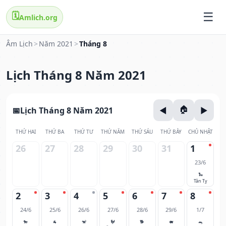
🗓️
Amlich.org
Âm Lịch
>
Năm 2021
>
Tháng 8
Lịch Tháng 8 Năm 2021
Lịch Tháng 8 Năm 2021
THỨ HAI
THỨ BA
THỨ TƯ
THỨ NĂM
THỨ SÁU
THỨ BẢY
CHỦ NHẬT
26
27
28
29
30
31
1
23/6
🐍
Tân Tỵ
2
3
4
5
6
7
8
24/6
25/6
26/6
27/6
28/6
29/6
1/7
🐎
🐐
🐒
🐓
🐕
🐖
🐀