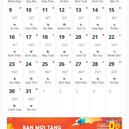
Nhâm Ngọ
Quý Mùi
Giáp Thân
Ất Dậu
Bính Tuất
Đinh Hợi
Mậu Tý
9
10
11
12
13
14
15
2/7
3/7
4/7
5/7
6/7
7/7
8/7
🐂
🐅
🐈
🐉
🐍
🐎
🐐
Kỷ Sửu
Canh Dần
Tân Mão
Nhâm Thìn
Quý Tỵ
Giáp Ngọ
Ất Mùi
16
17
18
19
20
21
22
9/7
10/7
11/7
12/7
13/7
14/7
15/7
🐒
🐓
🐕
🐖
🐀
🐂
🐅
Bính Thân
Đinh Dậu
Mậu Tuất
Kỷ Hợi
Canh Tý
Tân Sửu
Nhâm Dần
23
24
25
26
27
28
29
16/7
17/7
18/7
19/7
20/7
21/7
22/7
🐈
🐉
🐍
🐎
🐐
🐒
🐓
Quý Mão
Giáp Thìn
Ất Tỵ
Bính Ngọ
Đinh Mùi
Mậu Thân
Kỷ Dậu
30
31
1
2
3
4
5
23/7
24/7
🐕
🐖
Canh Tuất
Tân Hợi