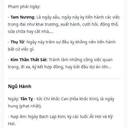
Phạm phải ngày:
-
Tam Nương
: Là ngày xấu, ngày này kỵ tiến hành các việc
trọng đại như khai trương, xuất hành, cưới hỏi, động thổ,
sửa chữa hay cất nhà,...
-
Thụ Tử
: Ngày này trăm sự đều kỵ không nên tiến hành
bất cứ việc gì.
-
Kim Thần Thất Sát
: Tránh làm những công việc quan
trọng, đi xa, ký kết hợp đồng, hay bắt đầu dự án lớn...
Ngũ Hành
Ngày:
Tân Tỵ
- tức Chi khắc Can (Hỏa khắc Kim), là ngày
hung (phạt nhật).
- Nạp âm: Ngày Bạch Lạp Kim, kỵ các tuổi: Ất Hợi và Kỷ
Hợi.