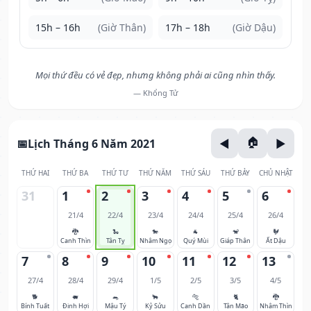
15h – 16h
(Giờ Thân)
17h – 18h
(Giờ Dậu)
Mọi thứ đều có vẻ đẹp, nhưng không phải ai cũng nhìn thấy.
— Khổng Tử
Lịch Tháng 6 Năm 2021
THỨ HAI
THỨ BA
THỨ TƯ
THỨ NĂM
THỨ SÁU
THỨ BẢY
CHỦ NHẬT
31
1
2
3
4
5
6
21/4
22/4
23/4
24/4
25/4
26/4
🐉
🐍
🐎
🐐
🐒
🐓
Canh Thìn
Tân Tỵ
Nhâm Ngọ
Quý Mùi
Giáp Thân
Ất Dậu
7
8
9
10
11
12
13
27/4
28/4
29/4
1/5
2/5
3/5
4/5
🐕
🐖
🐀
🐂
🐅
🐈
🐉
Bính Tuất
Đinh Hợi
Mậu Tý
Kỷ Sửu
Canh Dần
Tân Mão
Nhâm Thìn