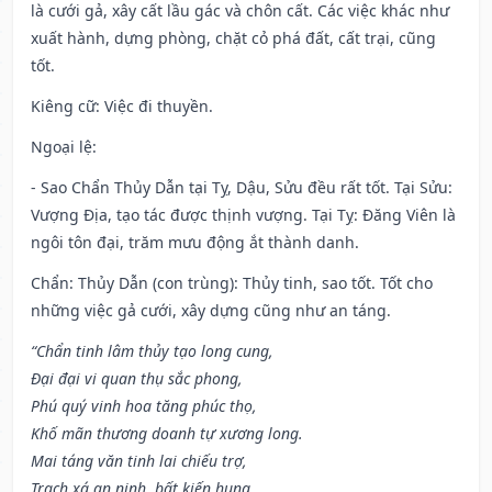
là cưới gả, xây cất lầu gác và chôn cất. Các việc khác như
xuất hành, dựng phòng, chặt cỏ phá đất, cất trại, cũng
tốt.
Kiêng cữ
: Việc đi thuyền.
Ngoại lệ
:
- Sao Chẩn Thủy Dẫn tại Tỵ, Dậu, Sửu đều rất tốt. Tại Sửu:
Vượng Địa, tạo tác được thịnh vượng. Tại Tỵ: Đăng Viên là
ngôi tôn đại, trăm mưu động ắt thành danh.
Chẩn: Thủy Dẫn (con trùng): Thủy tinh, sao tốt. Tốt cho
những việc gả cưới, xây dựng cũng như an táng.
“Chẩn tinh lâm thủy tạo long cung,
Đại đại vi quan thụ sắc phong,
Phú quý vinh hoa tăng phúc thọ,
Khố mãn thương doanh tự xương long.
Mai táng văn tinh lai chiếu trợ,
Trạch xá an ninh, bất kiến hung.