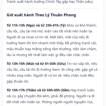
Tránh xuất hành hướng Chính Tây gặp Hạc Thần (xấu)
Giờ xuất hành Theo Lý Thuần Phong
Từ 11h-13h (Ngọ) và từ 23h-01h (Tý)
Mưu sự khó thành,
cầu lộc, cầu tài mờ mịt. Kiện cáo tốt nhất nên hoãn lại.
Người đi xa chưa có tin về. Mất tiền, mất của nếu đi
hướng Nam thì tìm nhanh mới thấy. Đề phòng tranh cãi,
mâu thuẫn hay miệng tiếng tầm thường. Việc làm chậm,
lâu la nhưng tốt nhất làm việc gì đều cần chắc chắn.
Từ 13h-15h (Mùi) và từ 01-03h (Sửu)
Tin vui sắp tới, nếu
cầu lộc, cầu tài thì đi hướng Nam. Đi công việc gặp gỡ có
nhiều may mắn. Người đi có tin về. Nếu chăn nuôi đều
gặp thuận lợi.
Từ 15h-17h (Thân) và từ 03h-05h (Dần)
Hay tranh luận,
cãi cọ, gây chuyện đói kém, phải đề phòng. Người ra đi
tốt nhất nên hoãn lại. Phòng người người nguyền rủa,