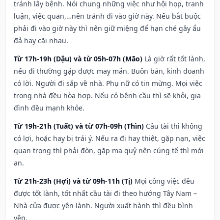
tránh lây bệnh. Nói chung những việc như hội họp, tranh
luận, việc quan,…nên tránh đi vào giờ này. Nếu bắt buộc
phải đi vào giờ này thì nên giữ miệng để hạn ché gây ẩu
đả hay cãi nhau.
Từ 17h-19h (Dậu) và từ 05h-07h (Mão)
Là giờ rất tốt lành,
nếu đi thường gặp được may mắn. Buôn bán, kinh doanh
có lời. Người đi sắp về nhà. Phụ nữ có tin mừng. Mọi việc
trong nhà đều hòa hợp. Nếu có bệnh cầu thì sẽ khỏi, gia
đình đều mạnh khỏe.
Từ 19h-21h (Tuất) và từ 07h-09h (Thìn)
Cầu tài thì không
có lợi, hoặc hay bị trái ý. Nếu ra đi hay thiệt, gặp nạn, việc
quan trọng thì phải đòn, gặp ma quỷ nên cúng tế thì mới
an.
Từ 21h-23h (Hợi) và từ 09h-11h (Tị)
Mọi công việc đều
được tốt lành, tốt nhất cầu tài đi theo hướng Tây Nam –
Nhà cửa được yên lành. Người xuất hành thì đều bình
yên.