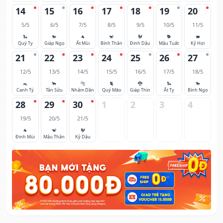
14
15
16
17
18
19
20
5/5
6/5
7/5
8/5
9/5
10/5
11/5
🐍
🐎
🐐
🐒
🐓
🐕
🐖
Quý Tỵ
Giáp Ngọ
Ất Mùi
Bính Thân
Đinh Dậu
Mậu Tuất
Kỷ Hợi
21
22
23
24
25
26
27
12/5
13/5
14/5
15/5
16/5
17/5
18/5
🐀
🐂
🐅
🐈
🐉
🐍
🐎
Canh Tý
Tân Sửu
Nhâm Dần
Quý Mão
Giáp Thìn
Ất Tỵ
Bính Ngọ
28
29
30
1
2
3
4
19/5
20/5
21/5
🐐
🐒
🐓
Đinh Mùi
Mậu Thân
Kỷ Dậu