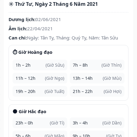
☀️ Thứ Tư, Ngày 2 Tháng 6 Năm 2021
Dương lịch:
02/06/2021
Âm lịch:
22/04/2021
Can chi:
Ngày: Tân Tỵ, Tháng: Quý Tỵ, Năm: Tân Sửu
⏱️ Giờ Hoàng đạo
1h – 2h
(Giờ Sửu)
7h – 8h
(Giờ Thìn)
11h – 12h
(Giờ Ngọ)
13h – 14h
(Giờ Mùi)
19h – 20h
(Giờ Tuất)
21h – 22h
(Giờ Hợi)
🌑 Giờ Hắc đạo
23h – 0h
(Giờ Tí)
3h – 4h
(Giờ Dần)
5h – 6h
(Giờ Mão)
9h – 10h
(Giờ Tỵ)