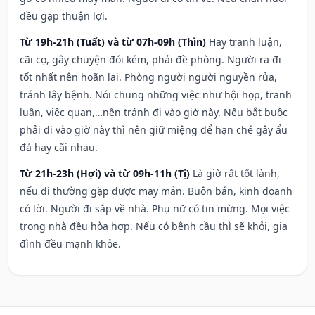
đều gặp thuận lợi.
Từ 19h-21h (Tuất) và từ 07h-09h (Thìn)
Hay tranh luận,
cãi cọ, gây chuyện đói kém, phải đề phòng. Người ra đi
tốt nhất nên hoãn lại. Phòng người người nguyền rủa,
tránh lây bệnh. Nói chung những việc như hội họp, tranh
luận, việc quan,…nên tránh đi vào giờ này. Nếu bắt buộc
phải đi vào giờ này thì nên giữ miệng để hạn ché gây ẩu
đả hay cãi nhau.
Từ 21h-23h (Hợi) và từ 09h-11h (Tị)
Là giờ rất tốt lành,
nếu đi thường gặp được may mắn. Buôn bán, kinh doanh
có lời. Người đi sắp về nhà. Phụ nữ có tin mừng. Mọi việc
trong nhà đều hòa hợp. Nếu có bệnh cầu thì sẽ khỏi, gia
đình đều mạnh khỏe.