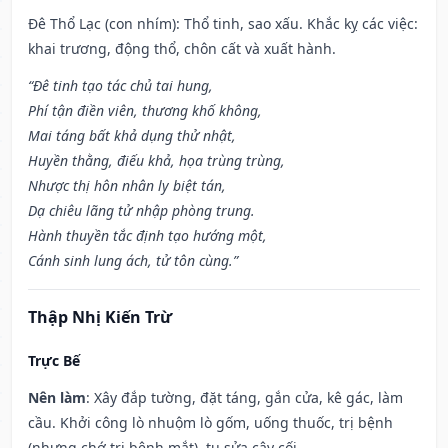
Đê Thổ Lạc (con nhím): Thổ tinh, sao xấu. Khắc kỵ các việc:
khai trương, động thổ, chôn cất và xuất hành.
“Đê tinh tạo tác chủ tai hung,
Phí tận điền viên, thương khố không,
Mai táng bất khả dụng thử nhật,
Huyền thằng, điếu khả, họa trùng trùng,
Nhược thị hôn nhân ly biệt tán,
Dạ chiêu lãng tử nhập phòng trung.
Hành thuyền tắc định tạo hướng một,
Cánh sinh lung ách, tử tôn cùng.”
Thập Nhị Kiến Trừ
Trực Bế
Nên làm
: Xây đắp tường, đặt táng, gắn cửa, kê gác, làm
cầu. Khởi công lò nhuộm lò gốm, uống thuốc, trị bệnh
(nhưng chớ trị bệnh mắt), tu sửa cây cối.