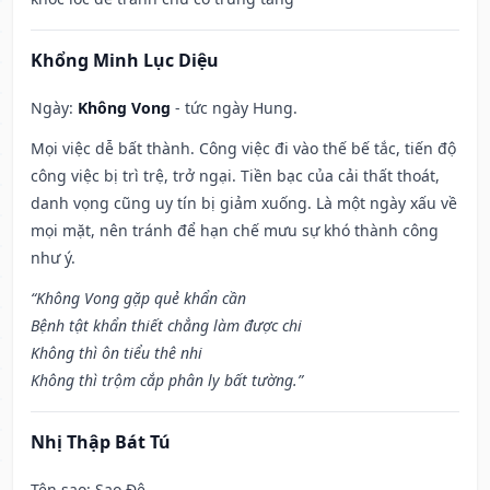
Khổng Minh Lục Diệu
Ngày:
Không Vong
- tức ngày Hung.
Mọi việc dễ bất thành. Công việc đi vào thế bế tắc, tiến độ
công việc bị trì trệ, trở ngại. Tiền bạc của cải thất thoát,
danh vọng cũng uy tín bị giảm xuống. Là một ngày xấu về
mọi mặt, nên tránh để hạn chế mưu sự khó thành công
như ý.
“Không Vong gặp quẻ khẩn cần
Bệnh tật khẩn thiết chẳng làm được chi
Không thì ôn tiểu thê nhi
Không thì trộm cắp phân ly bất tường.”
Nhị Thập Bát Tú
Tên sao
: Sao Đê