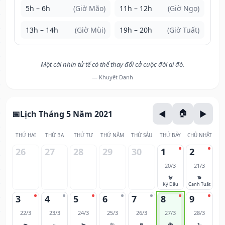
5h – 6h
(Giờ Mão)
11h – 12h
(Giờ Ngọ)
13h – 14h
(Giờ Mùi)
19h – 20h
(Giờ Tuất)
Một cái nhìn tử tế có thể thay đổi cả cuộc đời ai đó.
— Khuyết Danh
Lịch Tháng 5 Năm 2021
THỨ HAI
THỨ BA
THỨ TƯ
THỨ NĂM
THỨ SÁU
THỨ BẢY
CHỦ NHẬT
26
27
28
29
30
1
2
20/3
21/3
🐓
🐕
Kỷ Dậu
Canh Tuất
3
4
5
6
7
8
9
22/3
23/3
24/3
25/3
26/3
27/3
28/3
🐖
🐀
🐂
🐅
🐈
🐉
🐍