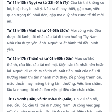
Từ 11h-13h (Ngọ) và từ 23h-01h (Tý)
Cầu tài thì không có
lợi, hoặc hay bị trái ý. Nếu ra đi hay thiệt, gặp nạn, việc
quan trọng thì phải đòn, gặp ma quỷ nên cúng tế thì mới
an.
Từ 13h-15h (Mùi) và từ 01-03h (Sửu)
Mọi công việc đều
được tốt lành, tốt nhất cầu tài đi theo hướng Tây Nam –
Nhà cửa được yên lành. Người xuất hành thì đều bình
yên.
Từ 15h-17h (Thân) và từ 03h-05h (Dần)
Mưu sự khó
thành, cầu lộc, cầu tài mờ mịt. Kiện cáo tốt nhất nên hoãn
lại. Người đi xa chưa có tin về. Mất tiền, mất của nếu đi
hướng Nam thì tìm nhanh mới thấy. Đề phòng tranh cãi,
mâu thuẫn hay miệng tiếng tầm thường. Việc làm chậm,
lâu la nhưng tốt nhất làm việc gì đều cần chắc chắn.
Từ 17h-19h (Dậu) và từ 05h-07h (Mão)
Tin vui sắp tới,
nếu cầu lộc, cầu tài thì đi hướng Nam. Đi công việc gặp
gỡ có nhiều may mắn. Người đi có tin về. Nếu chăn nuôi