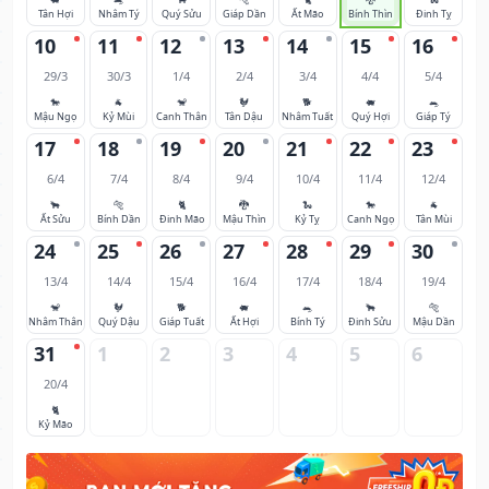
Tân Hợi
Nhâm Tý
Quý Sửu
Giáp Dần
Ất Mão
Bính Thìn
Đinh Tỵ
10
11
12
13
14
15
16
29/3
30/3
1/4
2/4
3/4
4/4
5/4
🐎
🐐
🐒
🐓
🐕
🐖
🐀
Mậu Ngọ
Kỷ Mùi
Canh Thân
Tân Dậu
Nhâm Tuất
Quý Hợi
Giáp Tý
17
18
19
20
21
22
23
6/4
7/4
8/4
9/4
10/4
11/4
12/4
🐂
🐅
🐈
🐉
🐍
🐎
🐐
Ất Sửu
Bính Dần
Đinh Mão
Mậu Thìn
Kỷ Tỵ
Canh Ngọ
Tân Mùi
24
25
26
27
28
29
30
13/4
14/4
15/4
16/4
17/4
18/4
19/4
🐒
🐓
🐕
🐖
🐀
🐂
🐅
Nhâm Thân
Quý Dậu
Giáp Tuất
Ất Hợi
Bính Tý
Đinh Sửu
Mậu Dần
31
1
2
3
4
5
6
20/4
🐈
Kỷ Mão