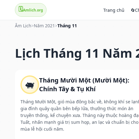
🗓️
Trang chủ
🔄
C
Amlich.org
Âm Lịch
>
Năm 2021
>
Tháng 11
Lịch Tháng 11 Năm 
Tháng Mười Một (Mười Một):
🐖
Chính Tây & Tụ Khí
Tháng Mười Một, gió mùa đông bắc về, không khí se lạn
gia đình quây quần bên bếp lửa, thưởng thức món ăn
truyền thống, kể chuyện xưa. Tháng này thuộc hoàng đạ
Tuất, nhấn mạnh giá trị sum họp, an lạc và chuẩn bị cho
mùa lễ hội cuối năm.