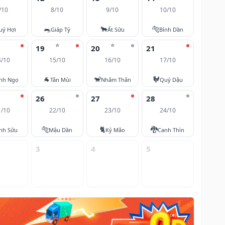
/10
8/10
9/10
10/10
🐀
🐂
🐅
uý Hợi
Giáp Tý
Ất Sửu
Bính Dần
⭐
⭐
19
20
21
4/10
15/10
16/10
17/10
🐐
🐒
🐓
nh Ngọ
Tân Mùi
Nhâm Thân
Quý Dậu
26
27
28
1/10
22/10
23/10
24/10
🐅
🐈
🐉
nh Sửu
Mậu Dần
Kỷ Mão
Canh Thìn
3
4
5