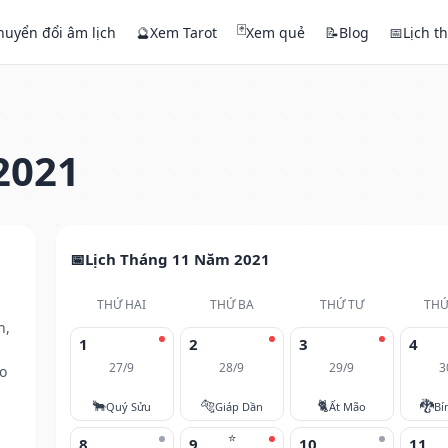
🃏
huyển đổi âm lịch
🔮
Xem Tarot
Xem quẻ
📝
Blog
📅
Lịch t
2021
Lịch Tháng 11 Năm 2021
THỨ HAI
THỨ BA
THỨ TƯ
THỨ
h,
1
2
3
4
27/9
28/9
29/9
3
o
🐂
🐅
🐈
🐉
Quý Sửu
Giáp Dần
Ất Mão
Bí
⭐
8
9
10
11