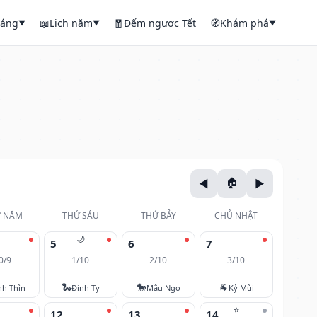
háng
📖
Lịch năm
🧧
Đếm ngược Tết
🧭
Khám phá
▼
▼
▼
 NĂM
THỨ SÁU
THỨ BẢY
CHỦ NHẬT
🌙
5
6
7
0/9
1/10
2/10
3/10
🐍
🐎
🐐
nh Thìn
Đinh Tỵ
Mậu Ngọ
Kỷ Mùi
⭐
12
13
14