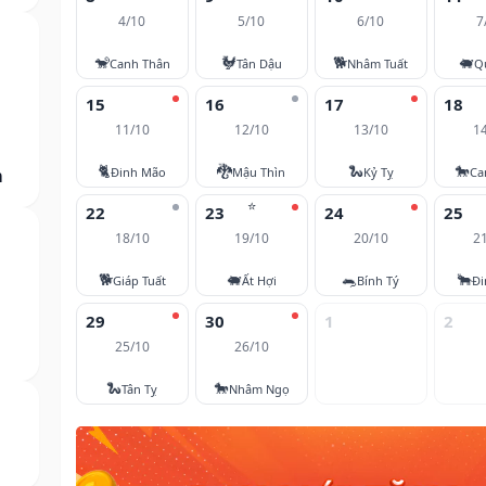
4/10
5/10
6/10
7
🐒
🐓
🐕
🐖
Canh Thân
Tân Dậu
Nhâm Tuất
Q
15
16
17
18
11/10
12/10
13/10
1
🐈
🐉
🐍
🐎
m
Đinh Mão
Mậu Thìn
Kỷ Tỵ
Ca
⭐
22
23
24
25
18/10
19/10
20/10
2
🐕
🐖
🐀
🐂
Giáp Tuất
Ất Hợi
Bính Tý
Đi
29
30
1
2
25/10
26/10
🐍
🐎
Tân Tỵ
Nhâm Ngọ