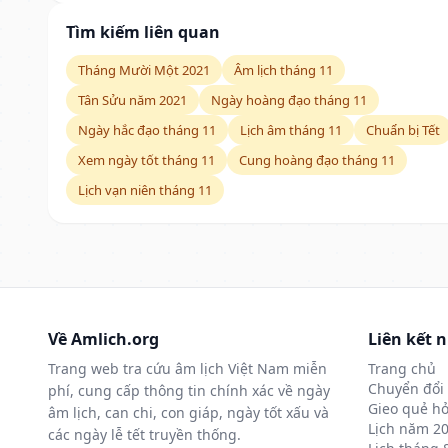
Tìm kiếm liên quan
Tháng Mười Một 2021
Âm lịch tháng 11
Tân Sửu năm 2021
Ngày hoàng đạo tháng 11
Ngày hắc đạo tháng 11
Lịch âm tháng 11
Chuẩn bị Tết
Xem ngày tốt tháng 11
Cung hoàng đạo tháng 11
Lịch vạn niên tháng 11
Về Amlich.org
Liên kết 
Trang web tra cứu âm lịch Việt Nam miễn
Trang chủ
Chuyển đổi 
phí, cung cấp thông tin chính xác về ngày
Gieo quẻ hỏ
âm lịch, can chi, con giáp, ngày tốt xấu và
Lịch năm 2
các ngày lễ tết truyền thống.