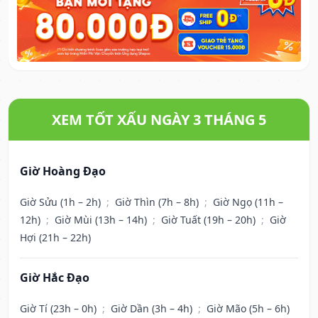
XEM TỐT XẤU NGÀY 3 THÁNG 5
Giờ Hoàng Đạo
Giờ Sửu (1h – 2h)
;
Giờ Thìn (7h – 8h)
;
Giờ Ngọ (11h –
12h)
;
Giờ Mùi (13h – 14h)
;
Giờ Tuất (19h – 20h)
;
Giờ
Hợi (21h – 22h)
Giờ Hắc Đạo
Giờ Tí (23h – 0h)
;
Giờ Dần (3h – 4h)
;
Giờ Mão (5h – 6h)