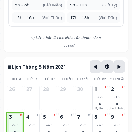
5h – 6h
(Giờ Mão)
9h – 10h
(Giờ Tỵ)
15h – 16h
(Giờ Thân)
17h – 18h
(Giờ Dậu)
Sự kiên nhẫn là chìa khóa của thành công.
— Tục ngữ
Lịch Tháng 5 Năm 2021
THỨ HAI
THỨ BA
THỨ TƯ
THỨ NĂM
THỨ SÁU
THỨ BẢY
CHỦ NHẬT
26
27
28
29
30
1
2
20/3
21/3
🐓
🐕
Kỷ Dậu
Canh Tuất
3
4
5
6
7
8
9
22/3
23/3
24/3
25/3
26/3
27/3
28/3
🐖
🐀
🐂
🐅
🐈
🐉
🐍