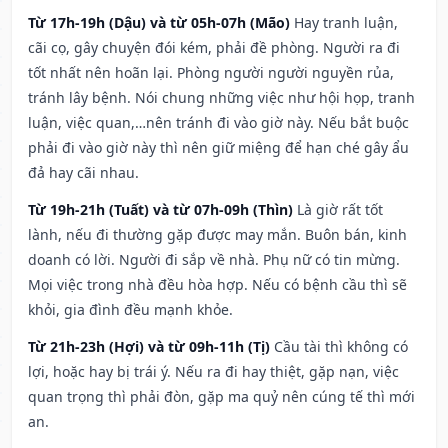
Từ 17h-19h (Dậu) và từ 05h-07h (Mão)
Hay tranh luận,
cãi cọ, gây chuyện đói kém, phải đề phòng. Người ra đi
tốt nhất nên hoãn lại. Phòng người người nguyền rủa,
tránh lây bệnh. Nói chung những việc như hội họp, tranh
luận, việc quan,…nên tránh đi vào giờ này. Nếu bắt buộc
phải đi vào giờ này thì nên giữ miệng để hạn ché gây ẩu
đả hay cãi nhau.
Từ 19h-21h (Tuất) và từ 07h-09h (Thìn)
Là giờ rất tốt
lành, nếu đi thường gặp được may mắn. Buôn bán, kinh
doanh có lời. Người đi sắp về nhà. Phụ nữ có tin mừng.
Mọi việc trong nhà đều hòa hợp. Nếu có bệnh cầu thì sẽ
khỏi, gia đình đều mạnh khỏe.
Từ 21h-23h (Hợi) và từ 09h-11h (Tị)
Cầu tài thì không có
lợi, hoặc hay bị trái ý. Nếu ra đi hay thiệt, gặp nạn, việc
quan trọng thì phải đòn, gặp ma quỷ nên cúng tế thì mới
an.