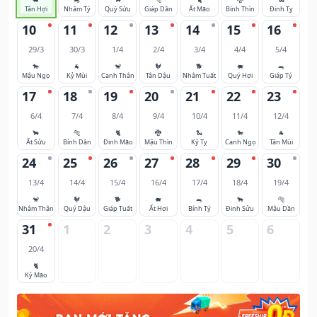
Tân Hợi
Nhâm Tý
Quý Sửu
Giáp Dần
Ất Mão
Bính Thìn
Đinh Tỵ
10
11
12
13
14
15
16
29/3
30/3
1/4
2/4
3/4
4/4
5/4
🐎
🐐
🐒
🐓
🐕
🐖
🐀
Mậu Ngọ
Kỷ Mùi
Canh Thân
Tân Dậu
Nhâm Tuất
Quý Hợi
Giáp Tý
17
18
19
20
21
22
23
6/4
7/4
8/4
9/4
10/4
11/4
12/4
🐂
🐅
🐈
🐉
🐍
🐎
🐐
Ất Sửu
Bính Dần
Đinh Mão
Mậu Thìn
Kỷ Tỵ
Canh Ngọ
Tân Mùi
24
25
26
27
28
29
30
13/4
14/4
15/4
16/4
17/4
18/4
19/4
🐒
🐓
🐕
🐖
🐀
🐂
🐅
Nhâm Thân
Quý Dậu
Giáp Tuất
Ất Hợi
Bính Tý
Đinh Sửu
Mậu Dần
31
1
2
3
4
5
6
20/4
🐈
Kỷ Mão