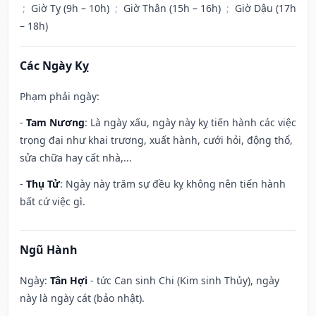
;
Giờ Tỵ (9h – 10h)
;
Giờ Thân (15h – 16h)
;
Giờ Dậu (17h
– 18h)
Các Ngày Kỵ
Phạm phải ngày:
-
Tam Nương
: Là ngày xấu, ngày này kỵ tiến hành các việc
trọng đại như khai trương, xuất hành, cưới hỏi, động thổ,
sửa chữa hay cất nhà,...
-
Thụ Tử
: Ngày này trăm sự đều kỵ không nên tiến hành
bất cứ việc gì.
Ngũ Hành
Ngày:
Tân Hợi
- tức Can sinh Chi (Kim sinh Thủy), ngày
này là ngày cát (bảo nhật).