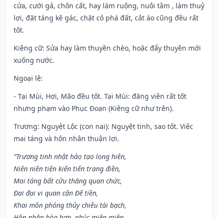
cửa, cưới gả, chôn cất, hay làm ruộng, nuôi tằm , làm thuỷ
lợi, đặt táng kê gác, chặt cỏ phá đất, cắt áo cũng đều rất
tốt.
Kiêng cữ
: Sửa hay làm thuyền chèo, hoặc đẩy thuyền mới
xuống nước.
Ngoại lệ
:
- Tại Mùi, Hợi, Mão đều tốt. Tại Mùi: đăng viên rất tốt
nhưng phạm vào Phục Đoạn (Kiêng cữ như trên).
Trương: Nguyệt Lộc (con nai): Nguyệt tinh, sao tốt. Việc
mai táng và hôn nhân thuận lợi.
“Trương tinh nhật hảo tạo long hiên,
Niên niên tiện kiến tiến trang điền,
Mai táng bất cửu thăng quan chức,
Đại đại vi quan cận Đế tiền,
Khai môn phóng thủy chiêu tài bạch,
Hôn nhân hòa hợp, phúc miên miên.