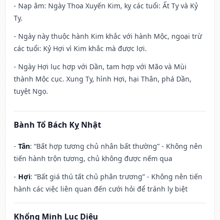
- Nạp âm: Ngày Thoa Xuyến Kim, kỵ các tuổi: Ất Tỵ và Kỷ
Tỵ.
- Ngày này thuộc hành Kim khắc với hành Mộc, ngoại trừ
các tuổi: Kỷ Hợi vì Kim khắc mà được lợi.
- Ngày Hợi lục hợp với Dần, tam hợp với Mão và Mùi
thành Mộc cục. Xung Tỵ, hình Hợi, hại Thân, phá Dần,
tuyệt Ngọ.
Bành Tổ Bách Kỵ Nhật
-
Tân
: “Bất hợp tương chủ nhân bất thường” - Không nên
tiến hành trộn tương, chủ không được nếm qua
-
Hợi
: “Bất giá thú tất chủ phân trương” - Không nên tiến
hành các việc liên quan đến cưới hỏi để tránh ly biệt
Khổng Minh Lục Diệu