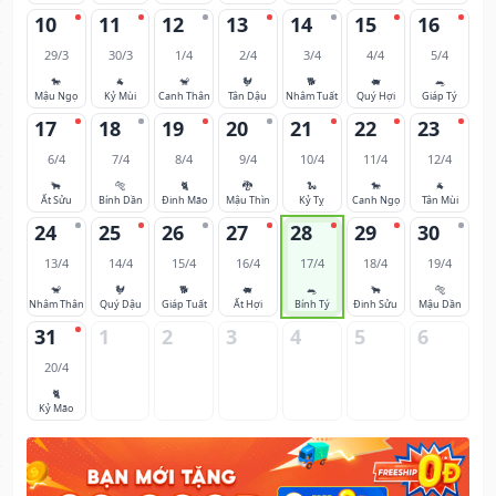
10
11
12
13
14
15
16
29/3
30/3
1/4
2/4
3/4
4/4
5/4
🐎
🐐
🐒
🐓
🐕
🐖
🐀
Mậu Ngọ
Kỷ Mùi
Canh Thân
Tân Dậu
Nhâm Tuất
Quý Hợi
Giáp Tý
17
18
19
20
21
22
23
6/4
7/4
8/4
9/4
10/4
11/4
12/4
🐂
🐅
🐈
🐉
🐍
🐎
🐐
Ất Sửu
Bính Dần
Đinh Mão
Mậu Thìn
Kỷ Tỵ
Canh Ngọ
Tân Mùi
24
25
26
27
28
29
30
13/4
14/4
15/4
16/4
17/4
18/4
19/4
🐒
🐓
🐕
🐖
🐀
🐂
🐅
Nhâm Thân
Quý Dậu
Giáp Tuất
Ất Hợi
Bính Tý
Đinh Sửu
Mậu Dần
31
1
2
3
4
5
6
20/4
🐈
Kỷ Mão