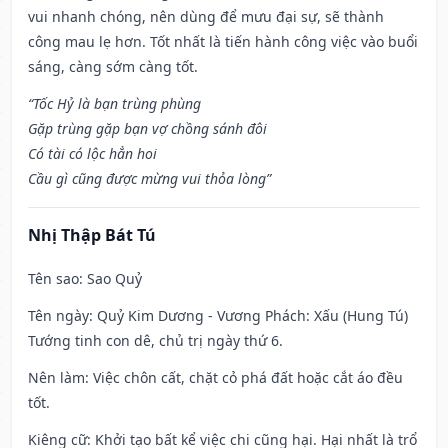
vui nhanh chóng, nên dùng để mưu đại sự, sẽ thành
công mau lẹ hơn. Tốt nhất là tiến hành công việc vào buổi
sáng, càng sớm càng tốt.
“Tốc Hỷ là bạn trùng phùng
Gặp trùng gặp bạn vợ chồng sánh đôi
Có tài có lộc hẳn hoi
Cầu gì cũng được mừng vui thỏa lòng”
Nhị Thập Bát Tú
Tên sao
: Sao Quỷ
Tên ngày
: Quỷ Kim Dương - Vương Phách: Xấu (Hung Tú)
Tướng tinh con dê, chủ trị ngày thứ 6.
Nên làm
: Việc chôn cất, chặt cỏ phá đất hoặc cắt áo đều
tốt.
Kiêng cữ
: Khởi tạo bất kể việc chi cũng hại. Hại nhất là trổ