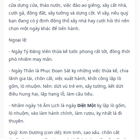
cửa dựng cửa, tháo nước, việc đào ao giếng, xây cất nhà,
cưới gả, động đất, xây tường và dựng cột. Vì vậy, nếu quý
bạn đang có ý định động thổ xây nhà hay cưới hỏi thì nên
chọn một ngày khác để tiến hành.
Ngoại lệ
:
- Ngày Tý Đăng Viên thừa kế tước phong rất tốt, đồng thời
phó nhiệm may mắn.
- Ngày Thân là Phục Đoạn Sát kỵ những việc thừa kế, chia
lãnh gia tài, chôn cất, việc xuất hành, khởi công lập lò
gốm, lò nhuộm. Nên: dứt vú trẻ em, xây tường, kết dứt
điều hung hại, lấp hang lỗ, làm cầu tiêu.
- Nhằm ngày 16 Âm Lịch là ngày
Diệt Một
kỵ lập lò gốm,
lò nhuộm, vào làm hành chính, làm rượu, kỵ nhất là đi
thuyền.
Quỷ: Kim Dương (con dê): Kim tinh, sao xấu. chôn cất