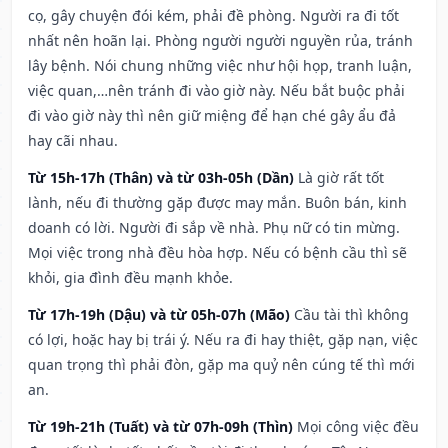
cọ, gây chuyện đói kém, phải đề phòng. Người ra đi tốt
nhất nên hoãn lại. Phòng người người nguyền rủa, tránh
lây bệnh. Nói chung những việc như hội họp, tranh luận,
việc quan,…nên tránh đi vào giờ này. Nếu bắt buộc phải
đi vào giờ này thì nên giữ miệng để hạn ché gây ẩu đả
hay cãi nhau.
Từ 15h-17h (Thân) và từ 03h-05h (Dần)
Là giờ rất tốt
lành, nếu đi thường gặp được may mắn. Buôn bán, kinh
doanh có lời. Người đi sắp về nhà. Phụ nữ có tin mừng.
Mọi việc trong nhà đều hòa hợp. Nếu có bệnh cầu thì sẽ
khỏi, gia đình đều mạnh khỏe.
Từ 17h-19h (Dậu) và từ 05h-07h (Mão)
Cầu tài thì không
có lợi, hoặc hay bị trái ý. Nếu ra đi hay thiệt, gặp nạn, việc
quan trọng thì phải đòn, gặp ma quỷ nên cúng tế thì mới
an.
Từ 19h-21h (Tuất) và từ 07h-09h (Thìn)
Mọi công việc đều