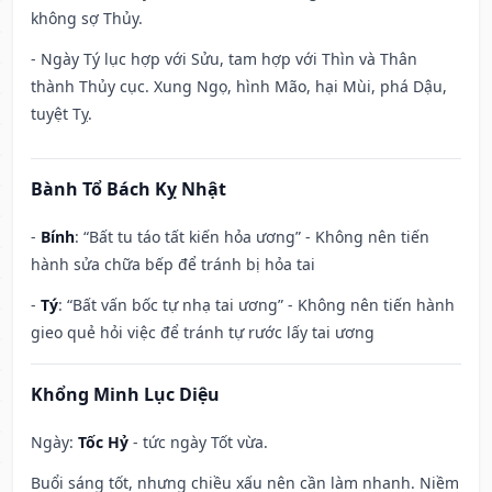
không sợ Thủy.
- Ngày Tý lục hợp với Sửu, tam hợp với Thìn và Thân
thành Thủy cục. Xung Ngọ, hình Mão, hại Mùi, phá Dậu,
tuyệt Tỵ.
Bành Tổ Bách Kỵ Nhật
-
Bính
: “Bất tu táo tất kiến hỏa ương” - Không nên tiến
hành sửa chữa bếp để tránh bị hỏa tai
-
Tý
: “Bất vấn bốc tự nhạ tai ương” - Không nên tiến hành
gieo quẻ hỏi việc để tránh tự rước lấy tai ương
Khổng Minh Lục Diệu
Ngày:
Tốc Hỷ
- tức ngày Tốt vừa.
Buổi sáng tốt, nhưng chiều xấu nên cần làm nhanh. Niềm