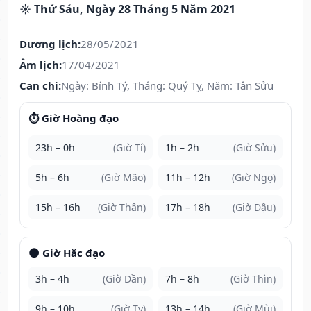
☀️ Thứ Sáu, Ngày 28 Tháng 5 Năm 2021
Dương lịch:
28/05/2021
Âm lịch:
17/04/2021
Can chi:
Ngày: Bính Tý, Tháng: Quý Tỵ, Năm: Tân Sửu
⏱️ Giờ Hoàng đạo
23h – 0h
(Giờ Tí)
1h – 2h
(Giờ Sửu)
5h – 6h
(Giờ Mão)
11h – 12h
(Giờ Ngọ)
15h – 16h
(Giờ Thân)
17h – 18h
(Giờ Dậu)
🌑 Giờ Hắc đạo
3h – 4h
(Giờ Dần)
7h – 8h
(Giờ Thìn)
9h – 10h
(Giờ Tỵ)
13h – 14h
(Giờ Mùi)