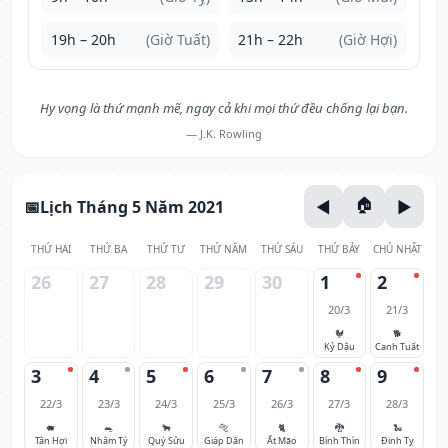
19h – 20h
(Giờ Tuất)
21h – 22h
(Giờ Hợi)
Hy vọng là thứ mạnh mẽ, ngay cả khi mọi thứ đều chống lại bạn.
— J.K. Rowling
Lịch Tháng 5 Năm 2021
THỨ HAI
THỨ BA
THỨ TƯ
THỨ NĂM
THỨ SÁU
THỨ BẢY
CHỦ NHẬT
26
27
28
29
30
1
2
20/3
21/3
🐓
🐕
Kỷ Dậu
Canh Tuất
3
4
5
6
7
8
9
22/3
23/3
24/3
25/3
26/3
27/3
28/3
🐖
🐀
🐂
🐅
🐈
🐉
🐍
Tân Hợi
Nhâm Tý
Quý Sửu
Giáp Dần
Ất Mão
Bính Thìn
Đinh Tỵ