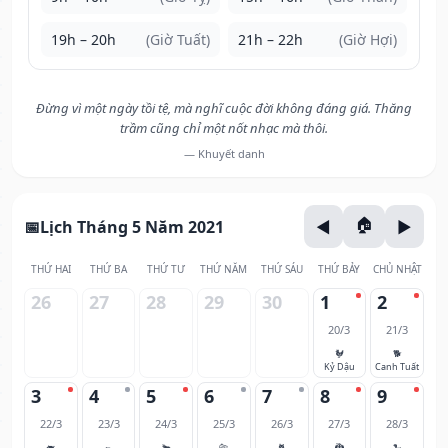
19h – 20h
(Giờ Tuất)
21h – 22h
(Giờ Hợi)
Đừng vì một ngày tồi tệ, mà nghĩ cuộc đời không đáng giá. Thăng
trầm cũng chỉ một nốt nhạc mà thôi.
— Khuyết danh
Lịch Tháng 5 Năm 2021
THỨ HAI
THỨ BA
THỨ TƯ
THỨ NĂM
THỨ SÁU
THỨ BẢY
CHỦ NHẬT
26
27
28
29
30
1
2
20/3
21/3
🐓
🐕
Kỷ Dậu
Canh Tuất
3
4
5
6
7
8
9
22/3
23/3
24/3
25/3
26/3
27/3
28/3
🐖
🐀
🐂
🐅
🐈
🐉
🐍