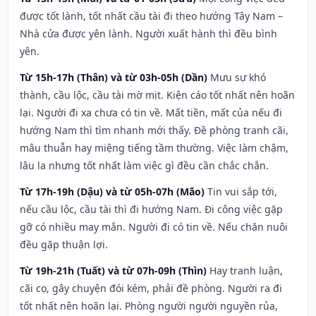
được tốt lành, tốt nhất cầu tài đi theo hướng Tây Nam –
Nhà cửa được yên lành. Người xuất hành thì đều bình
yên.
Từ 15h-17h (Thân) và từ 03h-05h (Dần)
Mưu sự khó
thành, cầu lộc, cầu tài mờ mịt. Kiện cáo tốt nhất nên hoãn
lại. Người đi xa chưa có tin về. Mất tiền, mất của nếu đi
hướng Nam thì tìm nhanh mới thấy. Đề phòng tranh cãi,
mâu thuẫn hay miệng tiếng tầm thường. Việc làm chậm,
lâu la nhưng tốt nhất làm việc gì đều cần chắc chắn.
Từ 17h-19h (Dậu) và từ 05h-07h (Mão)
Tin vui sắp tới,
nếu cầu lộc, cầu tài thì đi hướng Nam. Đi công việc gặp
gỡ có nhiều may mắn. Người đi có tin về. Nếu chăn nuôi
đều gặp thuận lợi.
Từ 19h-21h (Tuất) và từ 07h-09h (Thìn)
Hay tranh luận,
cãi cọ, gây chuyện đói kém, phải đề phòng. Người ra đi
tốt nhất nên hoãn lại. Phòng người người nguyền rủa,