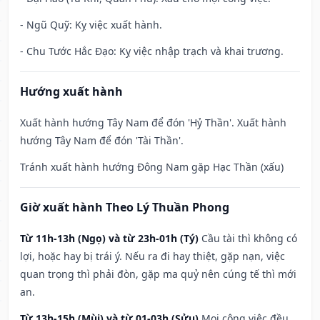
- Ngũ Quỹ: Kỵ việc xuất hành.
- Chu Tước Hắc Đạo: Kỵ việc nhập trạch và khai trương.
Hướng xuất hành
Xuất hành hướng Tây Nam để đón 'Hỷ Thần'. Xuất hành
hướng Tây Nam để đón 'Tài Thần'.
Tránh xuất hành hướng Đông Nam gặp Hạc Thần (xấu)
Giờ xuất hành Theo Lý Thuần Phong
Từ 11h-13h (Ngọ) và từ 23h-01h (Tý)
Cầu tài thì không có
lợi, hoặc hay bị trái ý. Nếu ra đi hay thiệt, gặp nạn, việc
quan trọng thì phải đòn, gặp ma quỷ nên cúng tế thì mới
an.
Từ 13h-15h (Mùi) và từ 01-03h (Sửu)
Mọi công việc đều