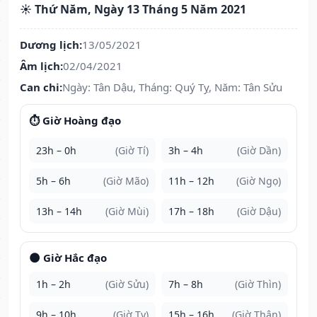
☀️ Thứ Năm, Ngày 13 Tháng 5 Năm 2021
Dương lịch:
13/05/2021
Âm lịch:
02/04/2021
Can chi:
Ngày: Tân Dậu, Tháng: Quý Tỵ, Năm: Tân Sửu
⏱️ Giờ Hoàng đạo
23h – 0h
(Giờ Tí)
3h – 4h
(Giờ Dần)
5h – 6h
(Giờ Mão)
11h – 12h
(Giờ Ngọ)
13h – 14h
(Giờ Mùi)
17h – 18h
(Giờ Dậu)
🌑 Giờ Hắc đạo
1h – 2h
(Giờ Sửu)
7h – 8h
(Giờ Thìn)
9h – 10h
(Giờ Tỵ)
15h – 16h
(Giờ Thân)