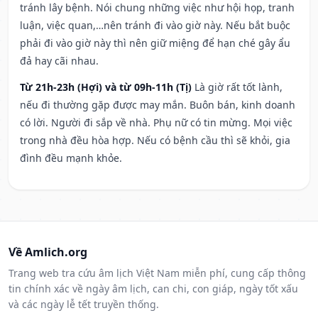
tránh lây bệnh. Nói chung những việc như hội họp, tranh
luận, việc quan,…nên tránh đi vào giờ này. Nếu bắt buộc
phải đi vào giờ này thì nên giữ miệng để hạn ché gây ẩu
đả hay cãi nhau.
Từ 21h-23h (Hợi) và từ 09h-11h (Tị)
Là giờ rất tốt lành,
nếu đi thường gặp được may mắn. Buôn bán, kinh doanh
có lời. Người đi sắp về nhà. Phụ nữ có tin mừng. Mọi việc
trong nhà đều hòa hợp. Nếu có bệnh cầu thì sẽ khỏi, gia
đình đều mạnh khỏe.
Về Amlich.org
Trang web tra cứu âm lịch Việt Nam miễn phí, cung cấp thông
tin chính xác về ngày âm lịch, can chi, con giáp, ngày tốt xấu
và các ngày lễ tết truyền thống.