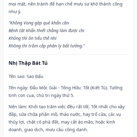
mọi mặt, nên tránh để hạn chế mưu sự khó thành công
như ý.
“Không Vong gặp quẻ khẩn cần
Bệnh tật khẩn thiết chẳng làm được chi
Không thì ôn tiểu thê nhi
Không thì trộm cắp phân ly bất tường.”
Nhị Thập Bát Tú
Tên sao
: Sao Đẩu
Tên ngày
: Đẩu Mộc Giải - Tống Hữu: Tốt (Kiết Tú). Tướng
tinh con cua, chủ trị ngày thứ 5.
Nên làm
: Khởi tạo trăm việc đều rất tốt. Tốt nhất cho xây
đắp, sửa chữa phần mộ, tháo nước, hay trổ cửa, các vụ
thủy lợi, chặt cỏ phá đất, may cắt áo mão, hoặc kinh
doanh, giao dịch, mưu cầu công danh.