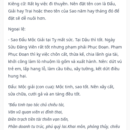
Kiêng cữ
: Rất kỵ việc đi thuyền. Nên đặt tên con là Đẩu,
Giải hay Trại hoặc theo tên của Sao năm hay tháng đó để
đặt sẽ dễ nuôi hơn.
Ngoại lệ
:
- Sao Đẩu Mộc Giải tại Tỵ mất sức. Tại Dậu thì tốt. Ngày
Sửu Đăng Viên rất tốt nhưng phạm phải Phục Đoạn. Phạm
Phục Đoạn thì kỵ việc chôn cất, thừa kế, chia lãnh gia tài,
khởi công làm lò nhuộm lò gốm và xuất hành. Nên: dứt vú
trẻ em, lấp hang lỗ, làm cầu tiêu, xây tường, kết dứt điều
hung hại.
Đẩu: Mộc giải (con cua): Mộc tinh, sao tốt. Nên xây cất,
sửa chữa, cưới gả và an táng đều tốt.
“Đẩu tinh tạo tác chủ chiêu tài,
Văn vũ quan viên vị đỉnh thai,
Điền trạch tiền tài thiên vạn tiến,
Phần doanh tu trúc, phú quý lai.Khai môn, phóng thủy, chiêu