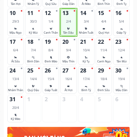
Tân Hợi
Nhâm Tý
Quý Sửu
Giáp Dần
Ất Mão
Bính Thìn
Đinh Tỵ
10
11
12
13
14
15
16
29/3
30/3
1/4
2/4
3/4
4/4
5/4
🐎
🐐
🐒
🐓
🐕
🐖
🐀
Mậu Ngọ
Kỷ Mùi
Canh Thân
Tân Dậu
Nhâm Tuất
Quý Hợi
Giáp Tý
17
18
19
20
21
22
23
6/4
7/4
8/4
9/4
10/4
11/4
12/4
🐂
🐅
🐈
🐉
🐍
🐎
🐐
Ất Sửu
Bính Dần
Đinh Mão
Mậu Thìn
Kỷ Tỵ
Canh Ngọ
Tân Mùi
24
25
26
27
28
29
30
13/4
14/4
15/4
16/4
17/4
18/4
19/4
🐒
🐓
🐕
🐖
🐀
🐂
🐅
Nhâm Thân
Quý Dậu
Giáp Tuất
Ất Hợi
Bính Tý
Đinh Sửu
Mậu Dần
31
1
2
3
4
5
6
20/4
🐈
Kỷ Mão