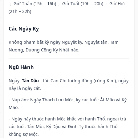
;
Giờ Thân (15h – 16h)
;
Giờ Tuất (19h – 20h)
;
Giờ Hợi
(21h – 22h)
Các Ngày Kỵ
Không phạm bất kỳ ngày Nguyệt kỵ, Nguyệt tận, Tam
Nương, Dương Công Kỵ Nhật nào.
Ngũ Hành
Ngày:
Tân Dậu
- tức Can Chi tương đồng (cùng Kim), ngày
này là ngày cát.
- Nạp âm: Ngày Thạch Lựu Mộc, kỵ các tuổi: Ất Mão và Kỷ
Mão.
- Ngày này thuộc hành Mộc khắc với hành Thổ, ngoại trừ
các tuổi: Tân Mùi, Kỷ Dậu và Đinh Tỵ thuộc hành Thổ
không sợ Mộc.