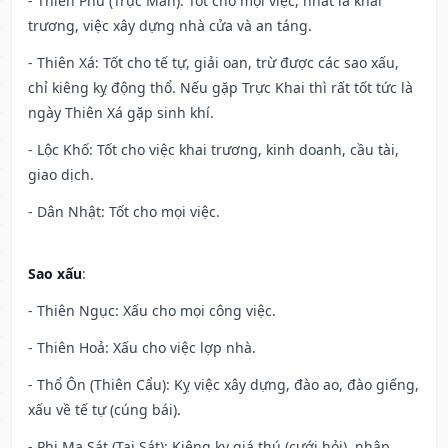
- Thiên Phú (Trực Mãn): Tốt cho mọi việc, nhất là khai
trương, việc xây dựng nhà cửa và an táng.
- Thiên Xá: Tốt cho tế tự, giải oan, trừ được các sao xấu,
chỉ kiêng kỵ động thổ. Nếu gặp Trực Khai thì rất tốt tức là
ngày Thiên Xá gặp sinh khí.
- Lộc Khố: Tốt cho việc khai trương, kinh doanh, cầu tài,
giao dịch.
- Dân Nhật: Tốt cho mọi việc.
Sao xấu
:
- Thiên Ngục: Xấu cho mọi công việc.
- Thiên Hoả: Xấu cho việc lợp nhà.
- Thổ Ôn (Thiên Cẩu): Kỵ việc xây dựng, đào ao, đào giếng,
xấu về tế tự (cúng bái).
- Phi Ma Sát (Tai Sát): Kiêng kỵ giá thú (cưới hỏi), nhập