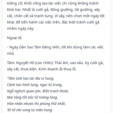
Kiêng cữ
: Khởi công tạo tác việc chi cũng không tránh
khỏi hại. Nhất là cưới gả, đóng giường, lót giường, xây
cất, chôn cất và tranh tụng. Vì vậy, nên chọn một ngày tốt
khác để tiến hành các việc trên, đặc biệt tránh cưới gả
nhằm ngày này.
Ngoại lệ
:
- Ngày Dần Sao Tâm Đăng Viên, tốt khi dùng làm các việc
nhỏ.
Tâm: Nguyệt Hồ (con chồn): Thái âm, sao xấu. Kỵ cưới gả,
xây cất, thưa kiện. Kinh doanh ắt thua lỗ.
“Tâm tinh tạo tác đại vi hung,
Cánh tao hình tụng, ngục tù trung,
Ngỗ nghịch quan phi, điền trạch thoái,
Mai táng tốt bộc tử tương tòng.
Hôn nhân nhược thị phùng thử nhật,
Tử tử nhi vong tự mãn hung.