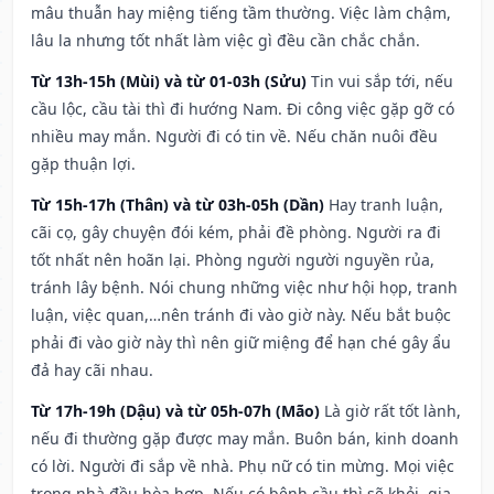
mâu thuẫn hay miệng tiếng tầm thường. Việc làm chậm,
lâu la nhưng tốt nhất làm việc gì đều cần chắc chắn.
Từ 13h-15h (Mùi) và từ 01-03h (Sửu)
Tin vui sắp tới, nếu
cầu lộc, cầu tài thì đi hướng Nam. Đi công việc gặp gỡ có
nhiều may mắn. Người đi có tin về. Nếu chăn nuôi đều
gặp thuận lợi.
Từ 15h-17h (Thân) và từ 03h-05h (Dần)
Hay tranh luận,
cãi cọ, gây chuyện đói kém, phải đề phòng. Người ra đi
tốt nhất nên hoãn lại. Phòng người người nguyền rủa,
tránh lây bệnh. Nói chung những việc như hội họp, tranh
luận, việc quan,…nên tránh đi vào giờ này. Nếu bắt buộc
phải đi vào giờ này thì nên giữ miệng để hạn ché gây ẩu
đả hay cãi nhau.
Từ 17h-19h (Dậu) và từ 05h-07h (Mão)
Là giờ rất tốt lành,
nếu đi thường gặp được may mắn. Buôn bán, kinh doanh
có lời. Người đi sắp về nhà. Phụ nữ có tin mừng. Mọi việc
trong nhà đều hòa hợp. Nếu có bệnh cầu thì sẽ khỏi, gia