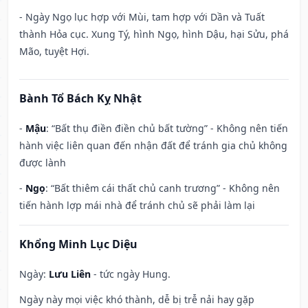
- Ngày Ngọ lục hợp với Mùi, tam hợp với Dần và Tuất
thành Hỏa cục. Xung Tý, hình Ngọ, hình Dậu, hại Sửu, phá
Mão, tuyệt Hợi.
Bành Tổ Bách Kỵ Nhật
-
Mậu
: “Bất thụ điền điền chủ bất tường” - Không nên tiến
hành việc liên quan đến nhận đất để tránh gia chủ không
được lành
-
Ngọ
: “Bất thiêm cái thất chủ canh trương” - Không nên
tiến hành lợp mái nhà để tránh chủ sẽ phải làm lại
Khổng Minh Lục Diệu
Ngày:
Lưu Liên
- tức ngày Hung.
Ngày này mọi việc khó thành, dễ bị trễ nải hay gặp