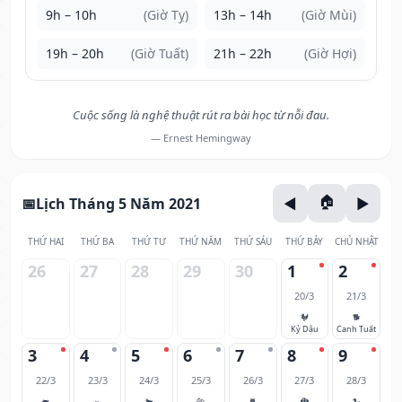
9h – 10h
(Giờ Tỵ)
13h – 14h
(Giờ Mùi)
19h – 20h
(Giờ Tuất)
21h – 22h
(Giờ Hợi)
Cuộc sống là nghệ thuật rút ra bài học từ nỗi đau.
— Ernest Hemingway
Lịch Tháng 5 Năm 2021
THỨ HAI
THỨ BA
THỨ TƯ
THỨ NĂM
THỨ SÁU
THỨ BẢY
CHỦ NHẬT
26
27
28
29
30
1
2
20/3
21/3
🐓
🐕
Kỷ Dậu
Canh Tuất
3
4
5
6
7
8
9
22/3
23/3
24/3
25/3
26/3
27/3
28/3
🐖
🐀
🐂
🐅
🐈
🐉
🐍