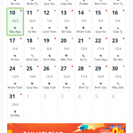
Tân Hợi
Nhâm Tý
Quý Sửu
Giáp Dần
Ất Mão
Bính Thìn
Đinh Tỵ
10
11
12
13
14
15
16
29/3
30/3
1/4
2/4
3/4
4/4
5/4
🐎
🐐
🐒
🐓
🐕
🐖
🐀
Mậu Ngọ
Kỷ Mùi
Canh Thân
Tân Dậu
Nhâm Tuất
Quý Hợi
Giáp Tý
17
18
19
20
21
22
23
6/4
7/4
8/4
9/4
10/4
11/4
12/4
🐂
🐅
🐈
🐉
🐍
🐎
🐐
Ất Sửu
Bính Dần
Đinh Mão
Mậu Thìn
Kỷ Tỵ
Canh Ngọ
Tân Mùi
24
25
26
27
28
29
30
13/4
14/4
15/4
16/4
17/4
18/4
19/4
🐒
🐓
🐕
🐖
🐀
🐂
🐅
Nhâm Thân
Quý Dậu
Giáp Tuất
Ất Hợi
Bính Tý
Đinh Sửu
Mậu Dần
31
1
2
3
4
5
6
20/4
🐈
Kỷ Mão