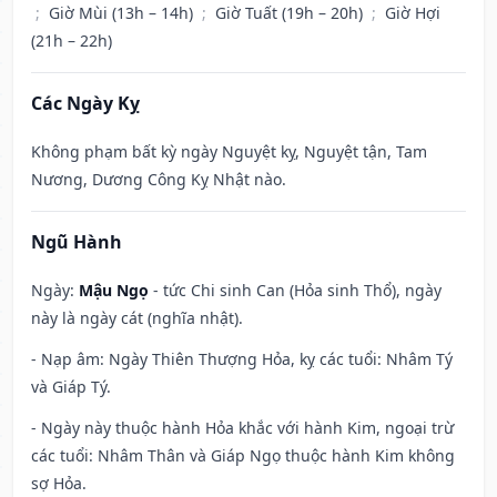
;
Giờ Mùi (13h – 14h)
;
Giờ Tuất (19h – 20h)
;
Giờ Hợi
(21h – 22h)
Các Ngày Kỵ
Không phạm bất kỳ ngày Nguyệt kỵ, Nguyệt tận, Tam
Nương, Dương Công Kỵ Nhật nào.
Ngũ Hành
Ngày:
Mậu Ngọ
- tức Chi sinh Can (Hỏa sinh Thổ), ngày
này là ngày cát (nghĩa nhật).
- Nạp âm: Ngày Thiên Thượng Hỏa, kỵ các tuổi: Nhâm Tý
và Giáp Tý.
- Ngày này thuộc hành Hỏa khắc với hành Kim, ngoại trừ
các tuổi: Nhâm Thân và Giáp Ngọ thuộc hành Kim không
sợ Hỏa.