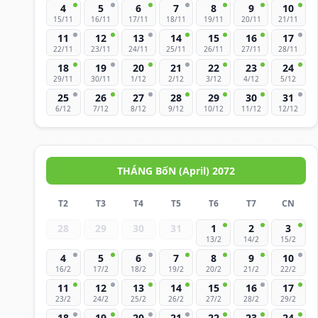
4
5
6
7
8
9
10
15/11
16/11
17/11
18/11
19/11
20/11
21/11
11
12
13
14
15
16
17
22/11
23/11
24/11
25/11
26/11
27/11
28/11
18
19
20
21
22
23
24
29/11
30/11
1/12
2/12
3/12
4/12
5/12
25
26
27
28
29
30
31
6/12
7/12
8/12
9/12
10/12
11/12
12/12
THÁNG BốN (April) 2072
T2
T3
T4
T5
T6
T7
CN
28
29
30
31
1
2
3
13/2
14/2
15/2
4
5
6
7
8
9
10
16/2
17/2
18/2
19/2
20/2
21/2
22/2
11
12
13
14
15
16
17
23/2
24/2
25/2
26/2
27/2
28/2
29/2
18
19
20
21
22
23
24