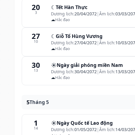
20
☾
Tết Hàn Thực
3
Dương lịch:
20/04/2072
|
Âm lịch:
03/03/20
☁
Hắc đạo
27
☾
Giỗ Tổ Hùng Vương
10
Dương lịch:
27/04/2072
|
Âm lịch:
10/03/20
☁
Hắc đạo
30
☀️
Ngày giải phóng miền Nam
13
Dương lịch:
30/04/2072
|
Âm lịch:
13/03/20
☁
Hắc đạo
5
Tháng 5
1
☀️
Ngày Quốc tế Lao động
14
Dương lịch:
01/05/2072
|
Âm lịch:
14/03/20