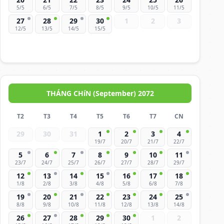
5/5
6/5
7/5
8/5
9/5
10/5
11/5
27
28
29
30
1
2
3
12/5
13/5
14/5
15/5
THÁNG CHíN (September) 2072
T2
T3
T4
T5
T6
T7
CN
29
30
31
1
2
3
4
19/7
20/7
21/7
22/7
5
6
7
8
9
10
11
23/7
24/7
25/7
26/7
27/7
28/7
29/7
12
13
14
15
16
17
18
1/8
2/8
3/8
4/8
5/8
6/8
7/8
19
20
21
22
23
24
25
8/8
9/8
10/8
11/8
12/8
13/8
14/8
26
27
28
29
30
1
2