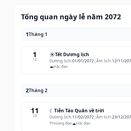
Tổng quan ngày lễ năm 2072
1
Tháng 1
1
☀️
Tết Dương lịch
12
Dương lịch:
01/01/2072
|
Âm lịch:
12/11/20
☁
Hắc đạo
2
Tháng 2
11
☾
Tiễn Táo Quân về trời
23
Dương lịch:
11/02/2072
|
Âm lịch:
23/12/20
⭐
☁
Hoàng đạo
Hắc đạo