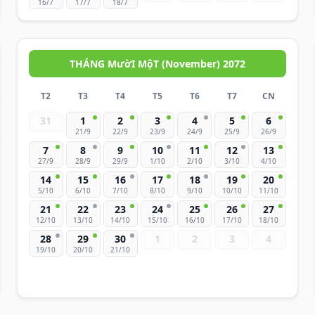
16/7
17/7
18/7
THÁNG MườI MộT (November) 2072
T2
T3
T4
T5
T6
T7
CN
31
1
2
3
4
5
6
21/9
22/9
23/9
24/9
25/9
26/9
7
8
9
10
11
12
13
27/9
28/9
29/9
1/10
2/10
3/10
4/10
14
15
16
17
18
19
20
5/10
6/10
7/10
8/10
9/10
10/10
11/10
21
22
23
24
25
26
27
12/10
13/10
14/10
15/10
16/10
17/10
18/10
28
29
30
1
2
3
4
19/10
20/10
21/10