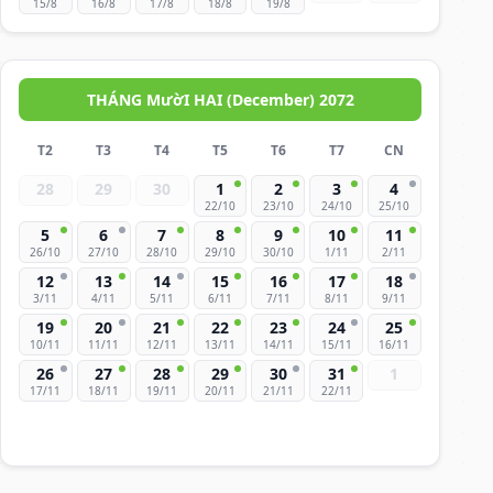
15/8
16/8
17/8
18/8
19/8
THÁNG MườI HAI (December) 2072
T2
T3
T4
T5
T6
T7
CN
28
29
30
1
2
3
4
22/10
23/10
24/10
25/10
5
6
7
8
9
10
11
26/10
27/10
28/10
29/10
30/10
1/11
2/11
12
13
14
15
16
17
18
3/11
4/11
5/11
6/11
7/11
8/11
9/11
19
20
21
22
23
24
25
10/11
11/11
12/11
13/11
14/11
15/11
16/11
26
27
28
29
30
31
1
17/11
18/11
19/11
20/11
21/11
22/11