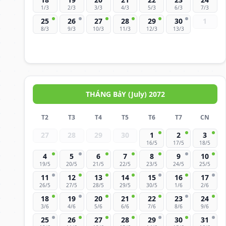
1/3
2/3
3/3
4/3
5/3
6/3
7/3
25
26
27
28
29
30
1
8/3
9/3
10/3
11/3
12/3
13/3
THÁNG BảY (July) 2072
T2
T3
T4
T5
T6
T7
CN
27
28
29
30
1
2
3
16/5
17/5
18/5
4
5
6
7
8
9
10
19/5
20/5
21/5
22/5
23/5
24/5
25/5
11
12
13
14
15
16
17
26/5
27/5
28/5
29/5
30/5
1/6
2/6
18
19
20
21
22
23
24
3/6
4/6
5/6
6/6
7/6
8/6
9/6
25
26
27
28
29
30
31