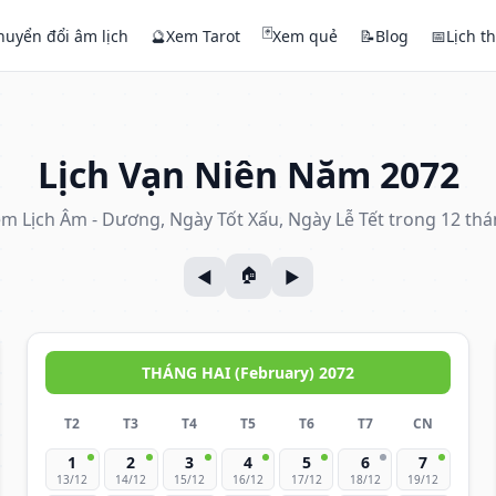
🃏
huyển đổi âm lịch
🔮
Xem Tarot
Xem quẻ
📝
Blog
📅
Lịch t
Lịch Vạn Niên Năm 2072
m Lịch Âm - Dương, Ngày Tốt Xấu, Ngày Lễ Tết trong 12 th
THÁNG HAI (February) 2072
T2
T3
T4
T5
T6
T7
CN
1
2
3
4
5
6
7
13/12
14/12
15/12
16/12
17/12
18/12
19/12