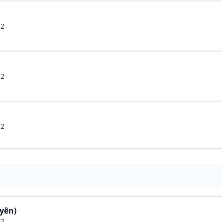
72
72
72
yên)
72