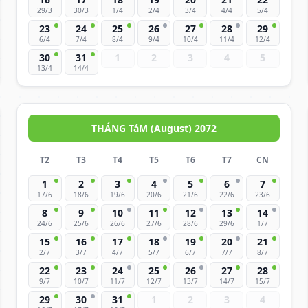
29/3
30/3
1/4
2/4
3/4
4/4
5/4
23
24
25
26
27
28
29
6/4
7/4
8/4
9/4
10/4
11/4
12/4
30
31
1
2
3
4
5
13/4
14/4
THÁNG TáM (August) 2072
T2
T3
T4
T5
T6
T7
CN
1
2
3
4
5
6
7
17/6
18/6
19/6
20/6
21/6
22/6
23/6
8
9
10
11
12
13
14
24/6
25/6
26/6
27/6
28/6
29/6
1/7
15
16
17
18
19
20
21
2/7
3/7
4/7
5/7
6/7
7/7
8/7
22
23
24
25
26
27
28
9/7
10/7
11/7
12/7
13/7
14/7
15/7
29
30
31
1
2
3
4