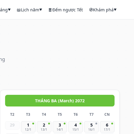
háng
📖
Lịch năm
🧧
Đếm ngược Tết
🧭
Khám phá
▼
▼
▼
áng
THÁNG BA (March) 2072
T2
T3
T4
T5
T6
T7
CN
29
1
2
3
4
5
6
12/1
13/1
14/1
15/1
16/1
17/1