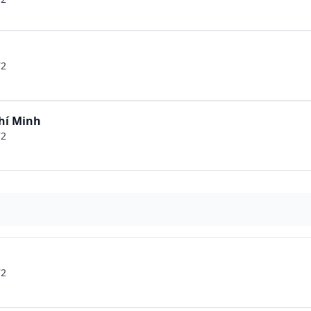
72
hí Minh
72
72