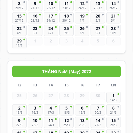
8
9
10
11
12
13
14
20/12
21/12
22/12
23/12
24/12
25/12
26/12
15
16
17
18
19
20
21
27/12
28/12
29/12
30/12
1/1
2/1
3/1
22
23
24
25
26
27
28
4/1
5/1
6/1
7/1
8/1
9/1
10/1
29
1
2
3
4
5
6
11/1
THÁNG NăM (May) 2072
T2
T3
T4
T5
T6
T7
CN
25
26
27
28
29
30
1
14/3
2
3
4
5
6
7
8
15/3
16/3
17/3
18/3
19/3
20/3
21/3
9
10
11
12
13
14
15
22/3
23/3
24/3
25/3
26/3
27/3
28/3
16
17
18
19
20
21
22