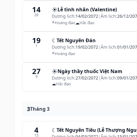
14
☀️
Lễ tình nhân (Valentine)
26
Dương lịch:
14/02/2072
|
Âm lịch:
26/12/20
⭐
☁
Hoàng đạo
Hắc đạo
19
☾
Tết Nguyên Đán
1
Dương lịch:
19/02/2072
|
Âm lịch:
01/01/20
⭐
Hoàng đạo
27
☀️
Ngày thầy thuốc Việt Nam
9
Dương lịch:
27/02/2072
|
Âm lịch:
09/01/20
☁
Hắc đạo
3
Tháng 3
4
☾
Tết Nguyên Tiêu (Lễ Thượng Ngu
15
Dương lịch:
04/03/2072
|
Âm lịch:
15/01/20