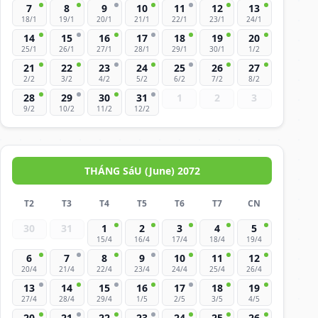
7
8
9
10
11
12
13
18/1
19/1
20/1
21/1
22/1
23/1
24/1
14
15
16
17
18
19
20
25/1
26/1
27/1
28/1
29/1
30/1
1/2
21
22
23
24
25
26
27
2/2
3/2
4/2
5/2
6/2
7/2
8/2
28
29
30
31
1
2
3
9/2
10/2
11/2
12/2
THÁNG SáU (June) 2072
T2
T3
T4
T5
T6
T7
CN
30
31
1
2
3
4
5
15/4
16/4
17/4
18/4
19/4
6
7
8
9
10
11
12
20/4
21/4
22/4
23/4
24/4
25/4
26/4
13
14
15
16
17
18
19
27/4
28/4
29/4
1/5
2/5
3/5
4/5
20
21
22
23
24
25
26