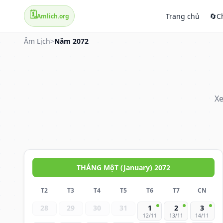
🗓️
Trang chủ
🔄
C
Amlich.org
Âm Lịch
>
Năm 2072
Xe
THÁNG MộT (January) 2072
T2
T3
T4
T5
T6
T7
CN
28
29
30
31
1
2
3
12/11
13/11
14/11