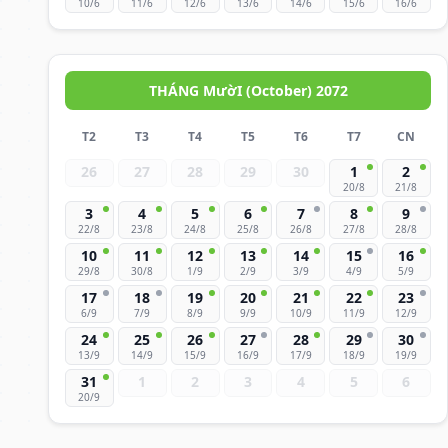
10/6
11/6
12/6
13/6
14/6
15/6
16/6
THÁNG MườI (October) 2072
T2
T3
T4
T5
T6
T7
CN
26
27
28
29
30
1
2
20/8
21/8
3
4
5
6
7
8
9
22/8
23/8
24/8
25/8
26/8
27/8
28/8
10
11
12
13
14
15
16
29/8
30/8
1/9
2/9
3/9
4/9
5/9
17
18
19
20
21
22
23
6/9
7/9
8/9
9/9
10/9
11/9
12/9
24
25
26
27
28
29
30
13/9
14/9
15/9
16/9
17/9
18/9
19/9
31
1
2
3
4
5
6
20/9