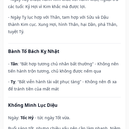
các tuổi: Kỷ Hợi vì Kim khắc mà được lợi.
- Ngày Tỵ lục hợp với Thân, tam hợp với Sửu và Dậu
thành Kim cục. Xung Hợi, hình Thân, hại Dần, phá Thân,
tuyệt Tý.
Bành Tổ Bách Kỵ Nhật
-
Tân
: “Bất hợp tương chủ nhân bất thường” - Không nên
tiến hành trộn tương, chủ không được nếm qua
-
Tỵ
: “Bất viễn hành tài vật phục tàng” - Không nên đi xa
để tránh tiền của mất mát
Khổng Minh Lục Diệu
Ngày:
Tốc Hỷ
- tức ngày Tốt vừa.
Buổi sáng tốt, nhưng chiều xấu nên cần làm nhanh. Niềm