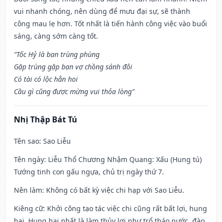
vui nhanh chóng, nên dùng để mưu đại sự, sẽ thành
công mau lẹ hơn. Tốt nhất là tiến hành công việc vào buổi
sáng, càng sớm càng tốt.
“Tốc Hỷ là bạn trùng phùng
Gặp trùng gặp bạn vợ chồng sánh đôi
Có tài có lộc hẳn hoi
Cầu gì cũng được mừng vui thỏa lòng”
Nhị Thập Bát Tú
Tên sao
: Sao Liễu
Tên ngày
: Liễu Thổ Chương Nhậm Quang: Xấu (Hung tú)
Tướng tinh con gấu ngựa, chủ trị ngày thứ 7.
Nên làm
: Không có bất kỳ việc chi hạp với Sao Liễu.
Kiêng cữ
: Khởi công tạo tác việc chi cũng rất bất lợi, hung
hại. Hung hại nhất là làm thủy lợi như trổ tháo nước, đào