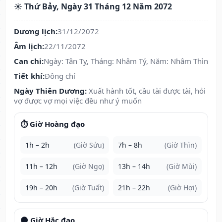
☀️ Thứ Bảy, Ngày 31 Tháng 12 Năm 2072
Dương lịch:
31/12/2072
Âm lịch:
22/11/2072
Can chi:
Ngày: Tân Tỵ, Tháng: Nhâm Tý, Năm: Nhâm Thìn
Tiết khí:
Đông chí
Ngày Thiên Dương:
Xuất hành tốt, cầu tài được tài, hỏi
vợ được vợ mọi việc đều như ý muốn
⏱️ Giờ Hoàng đạo
1h – 2h
(Giờ Sửu)
7h – 8h
(Giờ Thìn)
11h – 12h
(Giờ Ngọ)
13h – 14h
(Giờ Mùi)
19h – 20h
(Giờ Tuất)
21h – 22h
(Giờ Hợi)
🌑 Giờ Hắc đạo