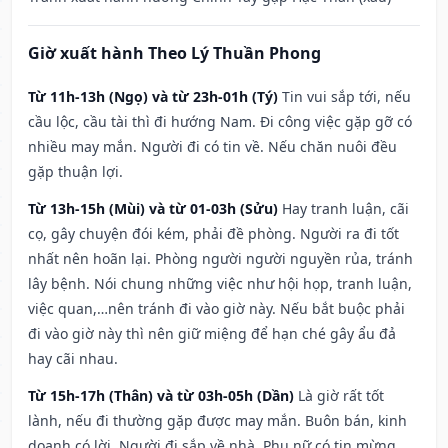
Giờ xuất hành Theo Lý Thuần Phong
Từ 11h-13h (Ngọ) và từ 23h-01h (Tý)
Tin vui sắp tới, nếu
cầu lộc, cầu tài thì đi hướng Nam. Đi công việc gặp gỡ có
nhiều may mắn. Người đi có tin về. Nếu chăn nuôi đều
gặp thuận lợi.
Từ 13h-15h (Mùi) và từ 01-03h (Sửu)
Hay tranh luận, cãi
cọ, gây chuyện đói kém, phải đề phòng. Người ra đi tốt
nhất nên hoãn lại. Phòng người người nguyền rủa, tránh
lây bệnh. Nói chung những việc như hội họp, tranh luận,
việc quan,…nên tránh đi vào giờ này. Nếu bắt buộc phải
đi vào giờ này thì nên giữ miệng để hạn ché gây ẩu đả
hay cãi nhau.
Từ 15h-17h (Thân) và từ 03h-05h (Dần)
Là giờ rất tốt
lành, nếu đi thường gặp được may mắn. Buôn bán, kinh
doanh có lời. Người đi sắp về nhà. Phụ nữ có tin mừng.