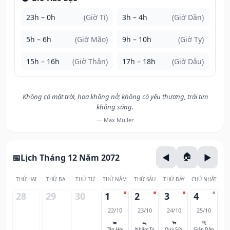
23h – 0h
(Giờ Tí)
3h – 4h
(Giờ Dần)
5h – 6h
(Giờ Mão)
9h – 10h
(Giờ Tỵ)
15h – 16h
(Giờ Thân)
17h – 18h
(Giờ Dậu)
Không có mặt trời, hoa không nở; không có yêu thương, trái tim
không sáng.
— Max Müller
Lịch Tháng 12 Năm 2072
THỨ HAI
THỨ BA
THỨ TƯ
THỨ NĂM
THỨ SÁU
THỨ BẢY
CHỦ NHẬT
28
29
30
1
2
3
4
22/10
23/10
24/10
25/10
🐖
🐀
🐂
🐅
Tân Hợi
Nhâm Tý
Quý Sửu
Giáp Dần