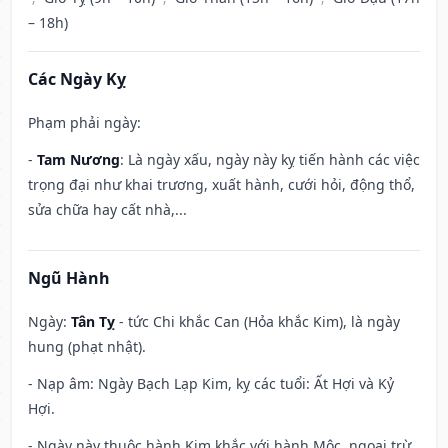
– 18h)
Các Ngày Kỵ
Phạm phải ngày:
-
Tam Nương
: Là ngày xấu, ngày này kỵ tiến hành các việc
trọng đại như khai trương, xuất hành, cưới hỏi, động thổ,
sửa chữa hay cất nhà,...
Ngũ Hành
Ngày:
Tân Tỵ
- tức Chi khắc Can (Hỏa khắc Kim), là ngày
hung (phạt nhật).
- Nạp âm: Ngày Bạch Lạp Kim, kỵ các tuổi: Ất Hợi và Kỷ
Hợi.
- Ngày này thuộc hành Kim khắc với hành Mộc, ngoại trừ