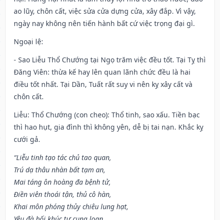
ao lũy, chôn cất, việc sửa cửa dựng cửa, xây đắp. Vì vậy,
ngày nay không nên tiến hành bất cứ việc trọng đại gì.
Ngoại lệ
:
- Sao Liễu Thổ Chướng tại Ngọ trăm việc đều tốt. Tại Tỵ thì
Đăng Viên: thừa kế hay lên quan lãnh chức đều là hai
điều tốt nhất. Tại Dần, Tuất rất suy vi nên kỵ xây cất và
chôn cất.
Liễu: Thổ Chướng (con cheo): Thổ tinh, sao xấu. Tiền bạc
thì hao hụt, gia đình thì không yên, dễ bị tai nạn. Khắc kỵ
cưới gả.
“Liễu tinh tạo tác chủ tao quan,
Trú dạ thâu nhàn bất tạm an,
Mai táng ôn hoàng đa bệnh tử,
Điền viên thoái tận, thủ cô hàn,
Khai môn phóng thủy chiêu lung hạt,
Yêu đà bối khúc tự cung loan.