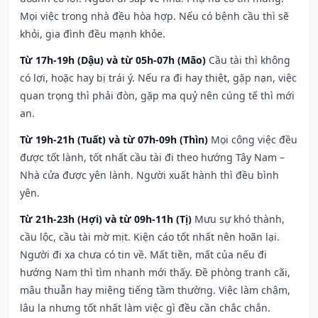
Mọi việc trong nhà đều hòa hợp. Nếu có bệnh cầu thì sẽ
khỏi, gia đình đều mạnh khỏe.
Từ 17h-19h (Dậu) và từ 05h-07h (Mão)
Cầu tài thì không
có lợi, hoặc hay bị trái ý. Nếu ra đi hay thiệt, gặp nạn, việc
quan trọng thì phải đòn, gặp ma quỷ nên cúng tế thì mới
an.
Từ 19h-21h (Tuất) và từ 07h-09h (Thìn)
Mọi công việc đều
được tốt lành, tốt nhất cầu tài đi theo hướng Tây Nam –
Nhà cửa được yên lành. Người xuất hành thì đều bình
yên.
Từ 21h-23h (Hợi) và từ 09h-11h (Tị)
Mưu sự khó thành,
cầu lộc, cầu tài mờ mịt. Kiện cáo tốt nhất nên hoãn lại.
Người đi xa chưa có tin về. Mất tiền, mất của nếu đi
hướng Nam thì tìm nhanh mới thấy. Đề phòng tranh cãi,
mâu thuẫn hay miệng tiếng tầm thường. Việc làm chậm,
lâu la nhưng tốt nhất làm việc gì đều cần chắc chắn.