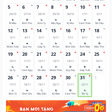
5
6
7
8
9
10
11
26/10
27/10
28/10
29/10
30/10
1/11
2/11
🐈
🐉
🐍
🐎
🐐
🐒
🐓
Ất Mão
Bính Thìn
Đinh Tỵ
Mậu Ngọ
Kỷ Mùi
Canh Thân
Tân Dậu
12
13
14
15
16
17
18
3/11
4/11
5/11
6/11
7/11
8/11
9/11
🐕
🐖
🐀
🐂
🐅
🐈
🐉
Nhâm Tuất
Quý Hợi
Giáp Tý
Ất Sửu
Bính Dần
Đinh Mão
Mậu Thìn
19
20
21
22
23
24
25
10/11
11/11
12/11
13/11
14/11
15/11
16/11
🐍
🐎
🐐
🐒
🐓
🐕
🐖
Kỷ Tỵ
Canh Ngọ
Tân Mùi
Nhâm Thân
Quý Dậu
Giáp Tuất
Ất Hợi
26
27
28
29
30
31
1
17/11
18/11
19/11
20/11
21/11
22/11
🐀
🐂
🐅
🐈
🐉
🐍
Bính Tý
Đinh Sửu
Mậu Dần
Kỷ Mão
Canh Thìn
Tân Tỵ