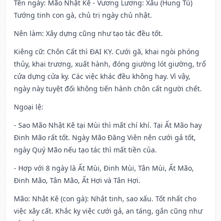
Tên ngày
: Mão Nhật Kê - Vương Lương: Xấu (Hung Tú)
Tướng tinh con gà, chủ trị ngày chủ nhật.
Nên làm
: Xây dựng cũng như tạo tác đều tốt.
Kiêng cữ
: Chôn Cất thì ĐẠI KỴ. Cưới gã, khai ngòi phóng
thủy, khai trương, xuất hành, đóng giường lót giường, trổ
cửa dựng cửa kỵ. Các việc khác đều không hay. Vì vậy,
ngày này tuyệt đối không tiến hành chôn cất người chết.
Ngoại lệ
:
- Sao Mão Nhật Kê tại Mùi thì mất chí khí. Tại Ất Mão hay
Đinh Mão rất tốt. Ngày Mão Đăng Viên nên cưới gả tốt,
ngày Quý Mão nếu tạo tác thì mất tiền của.
- Hợp với 8 ngày là Ất Mùi, Đinh Mùi, Tân Mùi, Ất Mão,
Đinh Mão, Tân Mão, Ất Hợi và Tân Hợi.
Mão: Nhật Kê (con gà): Nhật tinh, sao xấu. Tốt nhất cho
việc xây cất. Khắc kỵ việc cưới gả, an táng, gắn cũng như