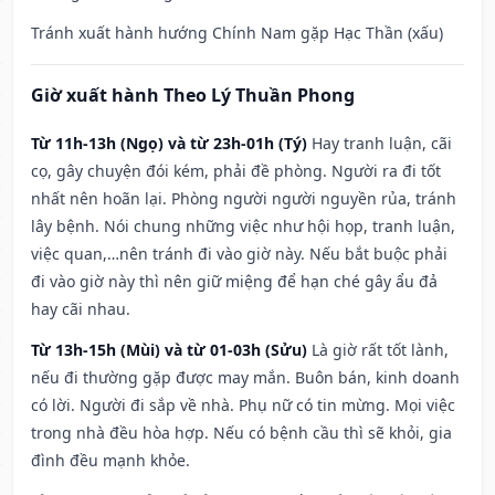
Tránh xuất hành hướng Chính Nam gặp Hạc Thần (xấu)
Giờ xuất hành Theo Lý Thuần Phong
Từ 11h-13h (Ngọ) và từ 23h-01h (Tý)
Hay tranh luận, cãi
cọ, gây chuyện đói kém, phải đề phòng. Người ra đi tốt
nhất nên hoãn lại. Phòng người người nguyền rủa, tránh
lây bệnh. Nói chung những việc như hội họp, tranh luận,
việc quan,…nên tránh đi vào giờ này. Nếu bắt buộc phải
đi vào giờ này thì nên giữ miệng để hạn ché gây ẩu đả
hay cãi nhau.
Từ 13h-15h (Mùi) và từ 01-03h (Sửu)
Là giờ rất tốt lành,
nếu đi thường gặp được may mắn. Buôn bán, kinh doanh
có lời. Người đi sắp về nhà. Phụ nữ có tin mừng. Mọi việc
trong nhà đều hòa hợp. Nếu có bệnh cầu thì sẽ khỏi, gia
đình đều mạnh khỏe.