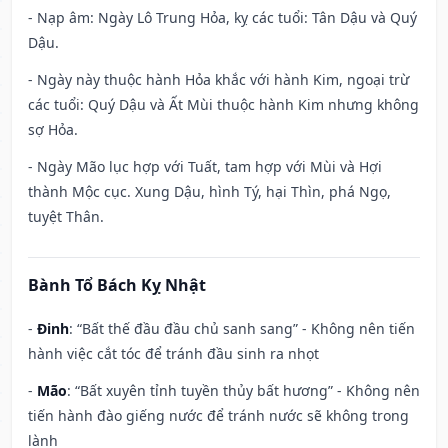
- Nạp âm: Ngày Lô Trung Hỏa, kỵ các tuổi: Tân Dậu và Quý
Dậu.
- Ngày này thuộc hành Hỏa khắc với hành Kim, ngoại trừ
các tuổi: Quý Dậu và Ất Mùi thuộc hành Kim nhưng không
sợ Hỏa.
- Ngày Mão lục hợp với Tuất, tam hợp với Mùi và Hợi
thành Mộc cục. Xung Dậu, hình Tý, hại Thìn, phá Ngọ,
tuyệt Thân.
Bành Tổ Bách Kỵ Nhật
-
Đinh
: “Bất thế đầu đầu chủ sanh sang” - Không nên tiến
hành việc cắt tóc để tránh đầu sinh ra nhọt
-
Mão
: “Bất xuyên tỉnh tuyền thủy bất hương” - Không nên
tiến hành đào giếng nước để tránh nước sẽ không trong
lành