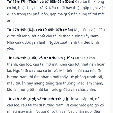
Từ 15h-17h (Thân) và từ 03h-05h (Dần)
Cầu tài thì không
có lợi, hoặc hay bị trái ý. Nếu ra đi hay thiệt, gặp nạn, việc
quan trọng thì phải đòn, gặp ma quỷ nên cúng tế thì mới
an.
Từ 17h-19h (Dậu) và từ 05h-07h (Mão)
Mọi công việc đều
được tốt lành, tốt nhất cầu tài đi theo hướng Tây Nam –
Nhà cửa được yên lành. Người xuất hành thì đều bình
yên.
Từ 19h-21h (Tuất) và từ 07h-09h (Thìn)
Mưu sự khó
thành, cầu lộc, cầu tài mờ mịt. Kiện cáo tốt nhất nên hoãn
lại. Người đi xa chưa có tin về. Mất tiền, mất của nếu đi
hướng Nam thì tìm nhanh mới thấy. Đề phòng tranh cãi,
mâu thuẫn hay miệng tiếng tầm thường. Việc làm chậm,
lâu la nhưng tốt nhất làm việc gì đều cần chắc chắn.
Từ 21h-23h (Hợi) và từ 09h-11h (Tị)
Tin vui sắp tới, nếu
cầu lộc, cầu tài thì đi hướng Nam. Đi công việc gặp gỡ có
nhiều may mắn. Người đi có tin về. Nếu chăn nuôi đều