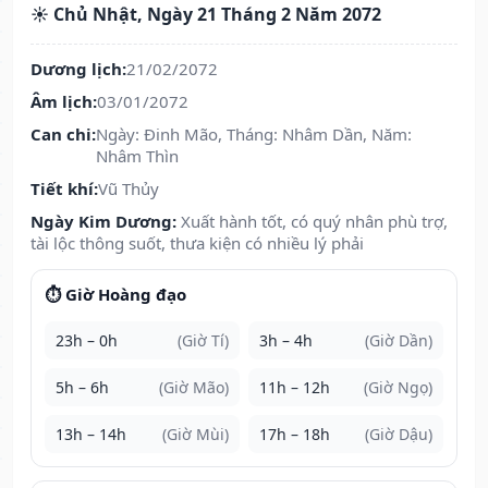
☀️ Chủ Nhật, Ngày 21 Tháng 2 Năm 2072
Dương lịch:
21/02/2072
Âm lịch:
03/01/2072
Can chi:
Ngày: Đinh Mão, Tháng: Nhâm Dần, Năm:
Nhâm Thìn
Tiết khí:
Vũ Thủy
Ngày Kim Dương:
Xuất hành tốt, có quý nhân phù trợ,
tài lộc thông suốt, thưa kiện có nhiều lý phải
⏱️ Giờ Hoàng đạo
23h – 0h
(Giờ Tí)
3h – 4h
(Giờ Dần)
5h – 6h
(Giờ Mão)
11h – 12h
(Giờ Ngọ)
13h – 14h
(Giờ Mùi)
17h – 18h
(Giờ Dậu)