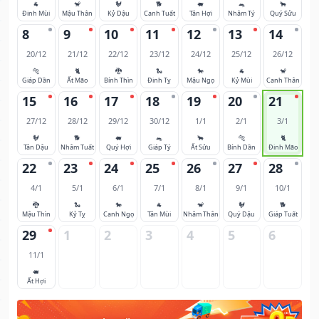
🐐
🐒
🐓
🐕
🐖
🐀
🐂
Đinh Mùi
Mậu Thân
Kỷ Dậu
Canh Tuất
Tân Hợi
Nhâm Tý
Quý Sửu
8
9
10
11
12
13
14
20/12
21/12
22/12
23/12
24/12
25/12
26/12
🐅
🐈
🐉
🐍
🐎
🐐
🐒
Giáp Dần
Ất Mão
Bính Thìn
Đinh Tỵ
Mậu Ngọ
Kỷ Mùi
Canh Thân
15
16
17
18
19
20
21
27/12
28/12
29/12
30/12
1/1
2/1
3/1
🐓
🐕
🐖
🐀
🐂
🐅
🐈
Tân Dậu
Nhâm Tuất
Quý Hợi
Giáp Tý
Ất Sửu
Bính Dần
Đinh Mão
22
23
24
25
26
27
28
4/1
5/1
6/1
7/1
8/1
9/1
10/1
🐉
🐍
🐎
🐐
🐒
🐓
🐕
Mậu Thìn
Kỷ Tỵ
Canh Ngọ
Tân Mùi
Nhâm Thân
Quý Dậu
Giáp Tuất
29
1
2
3
4
5
6
11/1
🐖
Ất Hợi