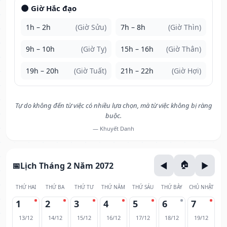
🌑 Giờ Hắc đạo
1h – 2h
(Giờ Sửu)
7h – 8h
(Giờ Thìn)
9h – 10h
(Giờ Tỵ)
15h – 16h
(Giờ Thân)
19h – 20h
(Giờ Tuất)
21h – 22h
(Giờ Hợi)
Tự do không đến từ việc có nhiều lựa chọn, mà từ việc không bị ràng
buộc.
— Khuyết Danh
Lịch Tháng 2 Năm 2072
THỨ HAI
THỨ BA
THỨ TƯ
THỨ NĂM
THỨ SÁU
THỨ BẢY
CHỦ NHẬT
1
2
3
4
5
6
7
13/12
14/12
15/12
16/12
17/12
18/12
19/12