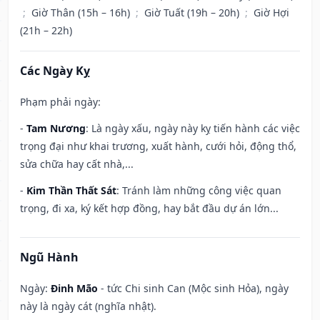
;
Giờ Thân (15h – 16h)
;
Giờ Tuất (19h – 20h)
;
Giờ Hợi
(21h – 22h)
Các Ngày Kỵ
Phạm phải ngày:
-
Tam Nương
: Là ngày xấu, ngày này kỵ tiến hành các việc
trọng đại như khai trương, xuất hành, cưới hỏi, động thổ,
sửa chữa hay cất nhà,...
-
Kim Thần Thất Sát
: Tránh làm những công việc quan
trọng, đi xa, ký kết hợp đồng, hay bắt đầu dự án lớn...
Ngũ Hành
Ngày:
Đinh Mão
- tức Chi sinh Can (Mộc sinh Hỏa), ngày
này là ngày cát (nghĩa nhật).