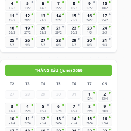
4
5
6
7
8
9
10
12/2
13/2
14/2
15/2
16/2
17/2
18/2
11
12
13
14
15
16
17
19/2
20/2
21/2
22/2
23/2
24/2
25/2
18
19
20
21
22
23
24
26/2
27/2
28/2
29/2
30/2
1/3
2/3
25
26
27
28
29
30
31
3/3
4/3
5/3
6/3
7/3
8/3
9/3
THÁNG SáU (June) 2069
T2
T3
T4
T5
T6
T7
CN
27
28
29
30
31
1
2
12/4
13/4
3
4
5
6
7
8
9
14/4
15/4
16/4
17/4
18/4
19/4
20/4
10
11
12
13
14
15
16
21/4
22/4
23/4
24/4
25/4
26/4
27/4
17
18
19
20
21
22
23