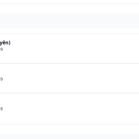
yên)
69
69
69