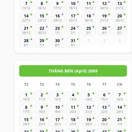
7
8
9
10
11
12
13
15/12
16/12
17/12
18/12
19/12
20/12
21/12
14
15
16
17
18
19
20
22/12
23/12
24/12
25/12
26/12
27/12
28/12
21
22
23
24
25
26
27
29/12
30/12
1/1
2/1
3/1
4/1
5/1
28
29
30
31
1
2
3
6/1
7/1
8/1
9/1
THÁNG BốN (April) 2069
T2
T3
T4
T5
T6
T7
CN
1
2
3
4
5
6
7
10/3
11/3
12/3
13/3
14/3
15/3
16/3
8
9
10
11
12
13
14
17/3
18/3
19/3
20/3
21/3
22/3
23/3
15
16
17
18
19
20
21
24/3
25/3
26/3
27/3
28/3
29/3
1/4
22
23
24
25
26
27
28