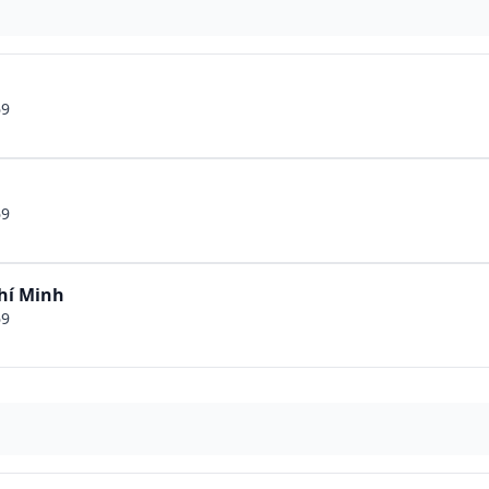
69
69
hí Minh
69