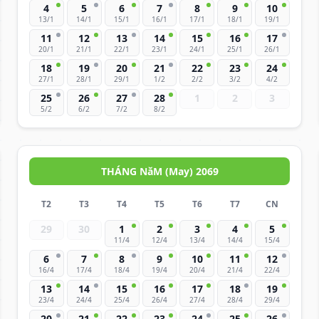
4
5
6
7
8
9
10
13/1
14/1
15/1
16/1
17/1
18/1
19/1
11
12
13
14
15
16
17
20/1
21/1
22/1
23/1
24/1
25/1
26/1
18
19
20
21
22
23
24
27/1
28/1
29/1
1/2
2/2
3/2
4/2
25
26
27
28
1
2
3
5/2
6/2
7/2
8/2
THÁNG NăM (May) 2069
T2
T3
T4
T5
T6
T7
CN
29
30
1
2
3
4
5
11/4
12/4
13/4
14/4
15/4
6
7
8
9
10
11
12
16/4
17/4
18/4
19/4
20/4
21/4
22/4
13
14
15
16
17
18
19
23/4
24/4
25/4
26/4
27/4
28/4
29/4
20
21
22
23
24
25
26