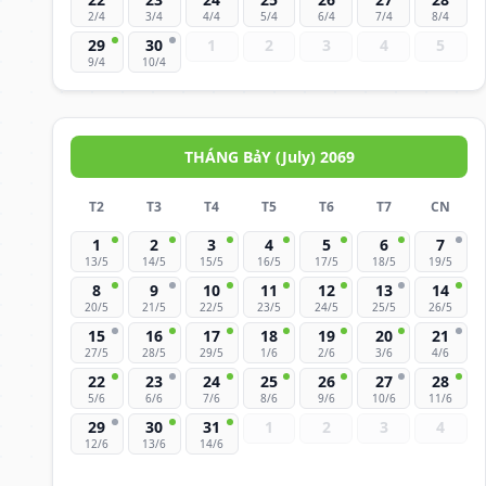
2/4
3/4
4/4
5/4
6/4
7/4
8/4
29
30
1
2
3
4
5
9/4
10/4
THÁNG BảY (July) 2069
T2
T3
T4
T5
T6
T7
CN
1
2
3
4
5
6
7
13/5
14/5
15/5
16/5
17/5
18/5
19/5
8
9
10
11
12
13
14
20/5
21/5
22/5
23/5
24/5
25/5
26/5
15
16
17
18
19
20
21
27/5
28/5
29/5
1/6
2/6
3/6
4/6
22
23
24
25
26
27
28
5/6
6/6
7/6
8/6
9/6
10/6
11/6
29
30
31
1
2
3
4
12/6
13/6
14/6