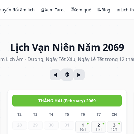
🃏
huyển đổi âm lịch
🔮
Xem Tarot
Xem quẻ
📝
Blog
📅
Lịch t
Lịch Vạn Niên Năm 2069
m Lịch Âm - Dương, Ngày Tốt Xấu, Ngày Lễ Tết trong 12 th
THÁNG HAI (February) 2069
T2
T3
T4
T5
T6
T7
CN
28
29
30
31
1
2
3
10/1
11/1
12/1