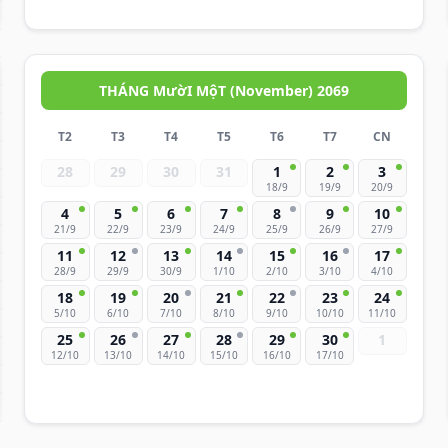
THÁNG MườI MộT (November) 2069
T2
T3
T4
T5
T6
T7
CN
28
29
30
31
1
2
3
18/9
19/9
20/9
4
5
6
7
8
9
10
21/9
22/9
23/9
24/9
25/9
26/9
27/9
11
12
13
14
15
16
17
28/9
29/9
30/9
1/10
2/10
3/10
4/10
18
19
20
21
22
23
24
5/10
6/10
7/10
8/10
9/10
10/10
11/10
25
26
27
28
29
30
1
12/10
13/10
14/10
15/10
16/10
17/10