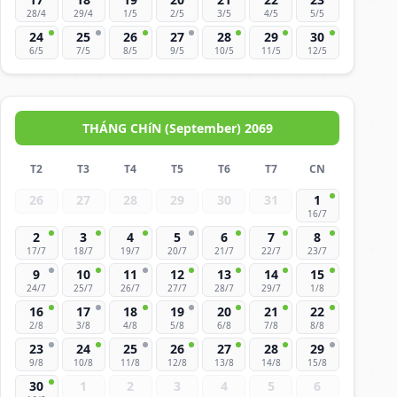
28/4
29/4
1/5
2/5
3/5
4/5
5/5
24
25
26
27
28
29
30
6/5
7/5
8/5
9/5
10/5
11/5
12/5
THÁNG CHíN (September) 2069
T2
T3
T4
T5
T6
T7
CN
26
27
28
29
30
31
1
16/7
2
3
4
5
6
7
8
17/7
18/7
19/7
20/7
21/7
22/7
23/7
9
10
11
12
13
14
15
24/7
25/7
26/7
27/7
28/7
29/7
1/8
16
17
18
19
20
21
22
2/8
3/8
4/8
5/8
6/8
7/8
8/8
23
24
25
26
27
28
29
9/8
10/8
11/8
12/8
13/8
14/8
15/8
30
1
2
3
4
5
6