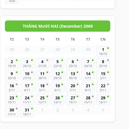
16/8
THÁNG MườI HAI (December) 2069
T2
T3
T4
T5
T6
T7
CN
25
26
27
28
29
30
1
18/10
2
3
4
5
6
7
8
19/10
20/10
21/10
22/10
23/10
24/10
25/10
9
10
11
12
13
14
15
26/10
27/10
28/10
29/10
30/10
1/11
2/11
16
17
18
19
20
21
22
3/11
4/11
5/11
6/11
7/11
8/11
9/11
23
24
25
26
27
28
29
10/11
11/11
12/11
13/11
14/11
15/11
16/11
30
31
1
2
3
4
5
17/11
18/11