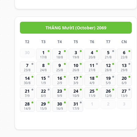
THÁNG MườI (October) 2069
T2
T3
T4
T5
T6
T7
CN
30
1
2
3
4
5
6
17/8
18/8
19/8
20/8
21/8
22/8
7
8
9
10
11
12
13
23/8
24/8
25/8
26/8
27/8
28/8
29/8
14
15
16
17
18
19
20
30/8
1/9
2/9
3/9
4/9
5/9
6/9
21
22
23
24
25
26
27
7/9
8/9
9/9
10/9
11/9
12/9
13/9
28
29
30
31
1
2
3
14/9
15/9
16/9
17/9