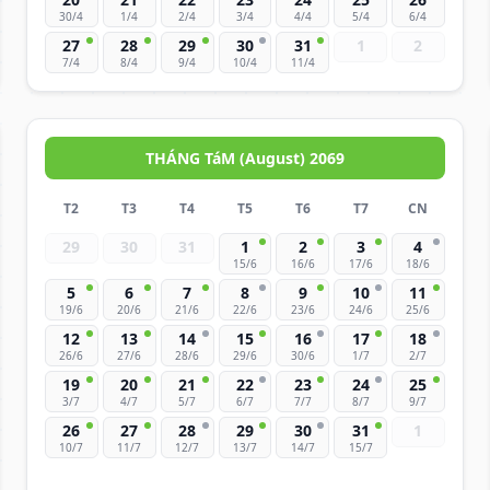
30/4
1/4
2/4
3/4
4/4
5/4
6/4
27
28
29
30
31
1
2
7/4
8/4
9/4
10/4
11/4
THÁNG TáM (August) 2069
T2
T3
T4
T5
T6
T7
CN
29
30
31
1
2
3
4
15/6
16/6
17/6
18/6
5
6
7
8
9
10
11
19/6
20/6
21/6
22/6
23/6
24/6
25/6
12
13
14
15
16
17
18
26/6
27/6
28/6
29/6
30/6
1/7
2/7
19
20
21
22
23
24
25
3/7
4/7
5/7
6/7
7/7
8/7
9/7
26
27
28
29
30
31
1
10/7
11/7
12/7
13/7
14/7
15/7