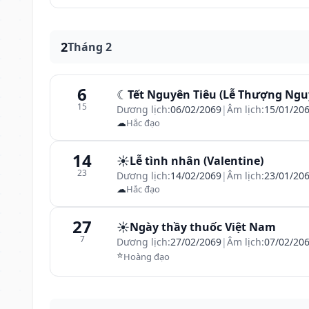
2
Tháng 2
6
☾
Tết Nguyên Tiêu (Lễ Thượng Ngu
15
Dương lịch:
06/02/2069
|
Âm lịch:
15/01/20
☁
Hắc đạo
14
☀️
Lễ tình nhân (Valentine)
23
Dương lịch:
14/02/2069
|
Âm lịch:
23/01/20
☁
Hắc đạo
27
☀️
Ngày thầy thuốc Việt Nam
7
Dương lịch:
27/02/2069
|
Âm lịch:
07/02/20
⭐
Hoàng đạo