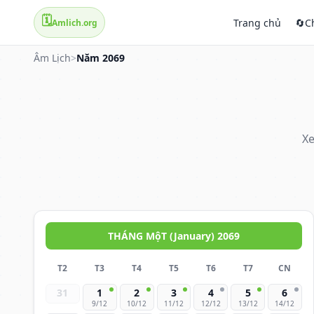
🗓️
Trang chủ
🔄
C
Amlich.org
Âm Lịch
>
Năm 2069
Xe
THÁNG MộT (January) 2069
T2
T3
T4
T5
T6
T7
CN
31
1
2
3
4
5
6
9/12
10/12
11/12
12/12
13/12
14/12