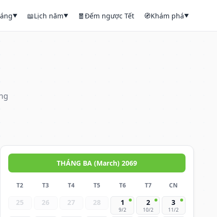
háng
📖
Lịch năm
🧧
Đếm ngược Tết
🧭
Khám phá
▼
▼
▼
áng
THÁNG BA (March) 2069
T2
T3
T4
T5
T6
T7
CN
25
26
27
28
1
2
3
9/2
10/2
11/2