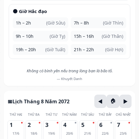
🌑 Giờ Hắc đạo
1h – 2h
(Giờ Sửu)
7h – 8h
(Giờ Thìn)
9h – 10h
(Giờ Tỵ)
15h – 16h
(Giờ Thân)
19h – 20h
(Giờ Tuất)
21h – 22h
(Giờ Hợi)
Không có bình yên nếu trong lòng bạn là bão tố.
— Khuyết Danh
Lịch Tháng 8 Năm 2072
THỨ HAI
THỨ BA
THỨ TƯ
THỨ NĂM
THỨ SÁU
THỨ BẢY
CHỦ NHẬT
1
2
3
4
5
6
7
17/6
18/6
19/6
20/6
21/6
22/6
23/6