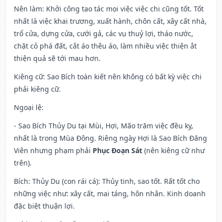
Nên làm
: Khởi công tạo tác mọi việc việc chi cũng tốt. Tốt
nhất là việc khai trương, xuất hành, chôn cất, xây cất nhà,
trổ cửa, dựng cửa, cưới gả, các vụ thuỷ lợi, tháo nước,
chặt cỏ phá đất, cắt áo thêu áo, làm nhiều việc thiện ắt
thiện quả sẽ tới mau hơn.
Kiêng cữ
: Sao Bích toàn kiết nên không có bất kỳ việc chi
phải kiêng cữ.
Ngoại lệ
:
- Sao Bích Thủy Du tại Mùi, Hợi, Mão trăm việc đều kỵ,
nhất là trong Mùa Đông. Riêng ngày Hợi là Sao Bích Đăng
Viên nhưng phạm phải
Phục Đoạn Sát
(nên kiêng cữ như
trên).
Bích: Thủy Du (con rái cá): Thủy tinh, sao tốt. Rất tốt cho
những việc như: xây cất, mai táng, hôn nhân. Kinh doanh
đặc biệt thuận lợi.