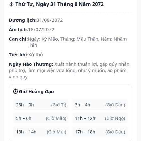
☀️ Thứ Tư, Ngày 31 Tháng 8 Năm 2072
Dương lịch:
31/08/2072
Âm lịch:
18/07/2072
Can chi:
Ngày: Kỷ Mão, Tháng: Mậu Thân, Năm: Nhâm
Thìn
Tiết khí:
Xử thử
Ngày Hảo Thương:
Xuất hành thuận lợi, gặp qúy nhân
phù trợ, làm mọi việc vừa lòng, như ý muốn, áo phẩm
vinh quy.
⏱️ Giờ Hoàng đạo
23h – 0h
(Giờ Tí)
3h – 4h
(Giờ Dần)
5h – 6h
(Giờ Mão)
11h – 12h
(Giờ Ngọ)
13h – 14h
(Giờ Mùi)
17h – 18h
(Giờ Dậu)