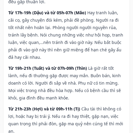
đều gặp thuận lợi.
Từ 17h-19h (Dậu) và từ 05h-07h (Mão)
Hay tranh luận,
cãi cọ, gây chuyện đói kém, phải đề phòng. Người ra đi
tốt nhất nên hoãn lại. Phòng người người nguyền rủa,
tránh lây bệnh. Nói chung những việc như hội họp, tranh
luận, việc quan,…nên tránh đi vào giờ này. Nếu bắt buộc
phải đi vào giờ này thì nên giữ miệng để hạn ché gây ẩu
đả hay cãi nhau.
Từ 19h-21h (Tuất) và từ 07h-09h (Thìn)
Là giờ rất tốt
lành, nếu đi thường gặp được may mắn. Buôn bán, kinh
doanh có lời. Người đi sắp về nhà. Phụ nữ có tin mừng.
Mọi việc trong nhà đều hòa hợp. Nếu có bệnh cầu thì sẽ
khỏi, gia đình đều mạnh khỏe.
Từ 21h-23h (Hợi) và từ 09h-11h (Tị)
Cầu tài thì không có
lợi, hoặc hay bị trái ý. Nếu ra đi hay thiệt, gặp nạn, việc
quan trọng thì phải đòn, gặp ma quỷ nên cúng tế thì mới
an.