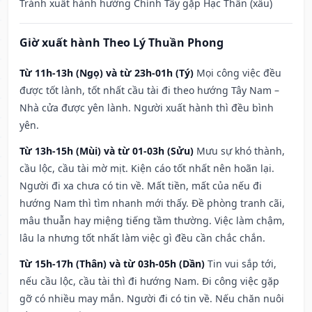
Tránh xuất hành hướng Chính Tây gặp Hạc Thần (xấu)
Giờ xuất hành Theo Lý Thuần Phong
Từ 11h-13h (Ngọ) và từ 23h-01h (Tý)
Mọi công việc đều
được tốt lành, tốt nhất cầu tài đi theo hướng Tây Nam –
Nhà cửa được yên lành. Người xuất hành thì đều bình
yên.
Từ 13h-15h (Mùi) và từ 01-03h (Sửu)
Mưu sự khó thành,
cầu lộc, cầu tài mờ mịt. Kiện cáo tốt nhất nên hoãn lại.
Người đi xa chưa có tin về. Mất tiền, mất của nếu đi
hướng Nam thì tìm nhanh mới thấy. Đề phòng tranh cãi,
mâu thuẫn hay miệng tiếng tầm thường. Việc làm chậm,
lâu la nhưng tốt nhất làm việc gì đều cần chắc chắn.
Từ 15h-17h (Thân) và từ 03h-05h (Dần)
Tin vui sắp tới,
nếu cầu lộc, cầu tài thì đi hướng Nam. Đi công việc gặp
gỡ có nhiều may mắn. Người đi có tin về. Nếu chăn nuôi