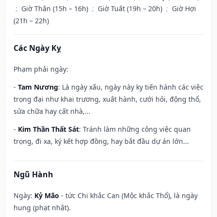
;
Giờ Thân (15h – 16h)
;
Giờ Tuất (19h – 20h)
;
Giờ Hợi
(21h – 22h)
Các Ngày Kỵ
Phạm phải ngày:
-
Tam Nương
: Là ngày xấu, ngày này kỵ tiến hành các việc
trọng đại như khai trương, xuất hành, cưới hỏi, động thổ,
sửa chữa hay cất nhà,...
-
Kim Thần Thất Sát
: Tránh làm những công việc quan
trọng, đi xa, ký kết hợp đồng, hay bắt đầu dự án lớn...
Ngũ Hành
Ngày:
Kỷ Mão
- tức Chi khắc Can (Mộc khắc Thổ), là ngày
hung (phạt nhật).