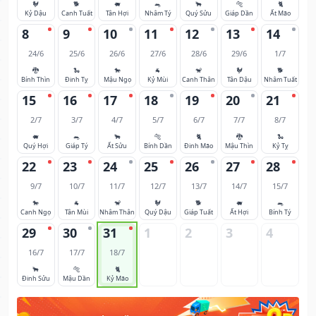
🐓
🐕
🐖
🐀
🐂
🐅
🐈
Kỷ Dậu
Canh Tuất
Tân Hợi
Nhâm Tý
Quý Sửu
Giáp Dần
Ất Mão
8
9
10
11
12
13
14
24/6
25/6
26/6
27/6
28/6
29/6
1/7
🐉
🐍
🐎
🐐
🐒
🐓
🐕
Bính Thìn
Đinh Tỵ
Mậu Ngọ
Kỷ Mùi
Canh Thân
Tân Dậu
Nhâm Tuất
15
16
17
18
19
20
21
2/7
3/7
4/7
5/7
6/7
7/7
8/7
🐖
🐀
🐂
🐅
🐈
🐉
🐍
Quý Hợi
Giáp Tý
Ất Sửu
Bính Dần
Đinh Mão
Mậu Thìn
Kỷ Tỵ
22
23
24
25
26
27
28
9/7
10/7
11/7
12/7
13/7
14/7
15/7
🐎
🐐
🐒
🐓
🐕
🐖
🐀
Canh Ngọ
Tân Mùi
Nhâm Thân
Quý Dậu
Giáp Tuất
Ất Hợi
Bính Tý
29
30
31
1
2
3
4
16/7
17/7
18/7
🐂
🐅
🐈
Đinh Sửu
Mậu Dần
Kỷ Mão