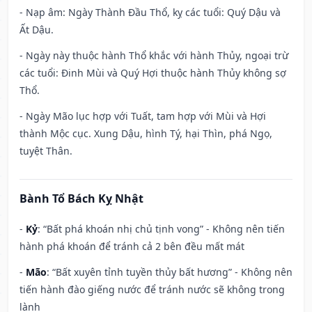
- Nạp âm: Ngày Thành Đầu Thổ, kỵ các tuổi: Quý Dậu và
Ất Dậu.
- Ngày này thuộc hành Thổ khắc với hành Thủy, ngoại trừ
các tuổi: Đinh Mùi và Quý Hợi thuộc hành Thủy không sợ
Thổ.
- Ngày Mão lục hợp với Tuất, tam hợp với Mùi và Hợi
thành Mộc cục. Xung Dậu, hình Tý, hại Thìn, phá Ngọ,
tuyệt Thân.
Bành Tổ Bách Kỵ Nhật
-
Kỷ
: “Bất phá khoán nhị chủ tịnh vong” - Không nên tiến
hành phá khoán để tránh cả 2 bên đều mất mát
-
Mão
: “Bất xuyên tỉnh tuyền thủy bất hương” - Không nên
tiến hành đào giếng nước để tránh nước sẽ không trong
lành