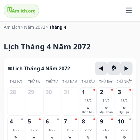
🗓️
Amlich.org
Âm Lịch
>
Năm 2072
>
Tháng 4
Lịch Tháng 4 Năm 2072
Lịch Tháng 4 Năm 2072
THỨ HAI
THỨ BA
THỨ TƯ
THỨ NĂM
THỨ SÁU
THỨ BẢY
CHỦ NHẬT
28
29
30
31
1
2
3
13/2
14/2
15/2
🐐
🐒
🐓
Đinh Mùi
Mậu Thân
Kỷ Dậu
4
5
6
7
8
9
10
16/2
17/2
18/2
19/2
20/2
21/2
22/2
🐕
🐖
🐀
🐂
🐅
🐈
🐉