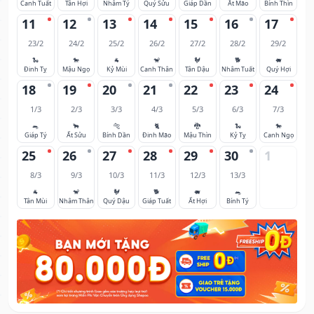
Canh Tuất
Tân Hợi
Nhâm Tý
Quý Sửu
Giáp Dần
Ất Mão
Bính Thìn
11
12
13
14
15
16
17
23/2
24/2
25/2
26/2
27/2
28/2
29/2
🐍
🐎
🐐
🐒
🐓
🐕
🐖
Đinh Tỵ
Mậu Ngọ
Kỷ Mùi
Canh Thân
Tân Dậu
Nhâm Tuất
Quý Hợi
18
19
20
21
22
23
24
1/3
2/3
3/3
4/3
5/3
6/3
7/3
🐀
🐂
🐅
🐈
🐉
🐍
🐎
Giáp Tý
Ất Sửu
Bính Dần
Đinh Mão
Mậu Thìn
Kỷ Tỵ
Canh Ngọ
25
26
27
28
29
30
1
8/3
9/3
10/3
11/3
12/3
13/3
🐐
🐒
🐓
🐕
🐖
🐀
Tân Mùi
Nhâm Thân
Quý Dậu
Giáp Tuất
Ất Hợi
Bính Tý